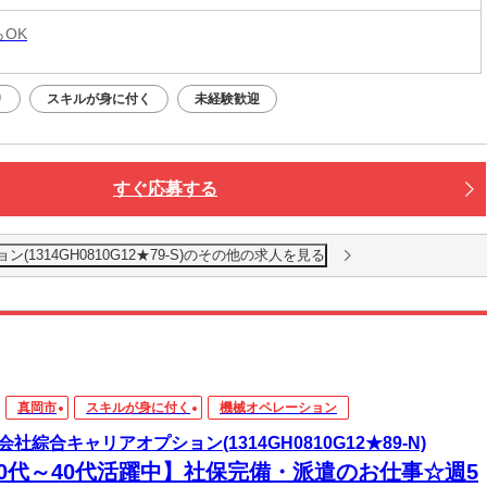
らOK
り
スキルが身に付く
未経験歓迎
すぐ応募する
1314GH0810G12★79-S)のその他の求人を見る
真岡市
スキルが身に付く
機械オペレーション
会社綜合キャリアオプション(1314GH0810G12★89-N)
20代～40代活躍中】社保完備・派遣のお仕事☆週5