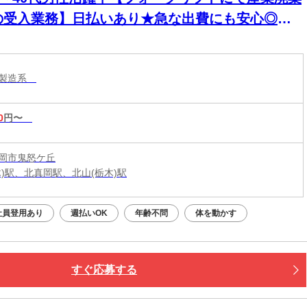
の受入業務】日払いあり★急な出費にも安心◎頑
った分、すぐに手元に！
・製造系
0
円〜
岡市鬼怒ケ丘
木)駅、北真岡駅、北山(栃木)駅
社員登用あり
週払いOK
年齢不問
体を動かす
すぐ応募する