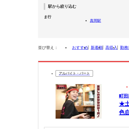
駅から絞り込む
ま行
真岡駅
並び替え：
おすすめ
新着順
高収入
勤務
アルバイト・パート
町田
★
色
達