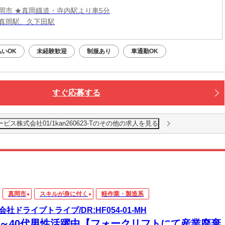
岡市 ★真岡鐡道・寺内駅より車5分
真岡駅、久下田駅
払いOK
未経験歓迎
制服あり
車通勤OK
すぐ応募する
株式会社01/1kan260623-Tのその他の求人を見る
真岡市
スキルが身に付く
軽作業・製造系
会社ドライブトライブ/DR:HF054-01-MH
30～40代男性活躍中【フォークリフトにて産業廃棄