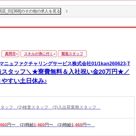
店_01[368]のその他の求人を見る
真岡市
スキルが身に付く
製造スタッフ
マニュファクチャリングサービス株式会社01/1kan260623-T
造スタッフ＼★寮費無料＆入社祝い金20万円★／
きやすい土日休み♪
造スタッフ (2)検査スタッフ (3)入出荷業務スタッフ
,460
円〜
(2)時給
1,460
円〜
(3)時給
1,460
円〜