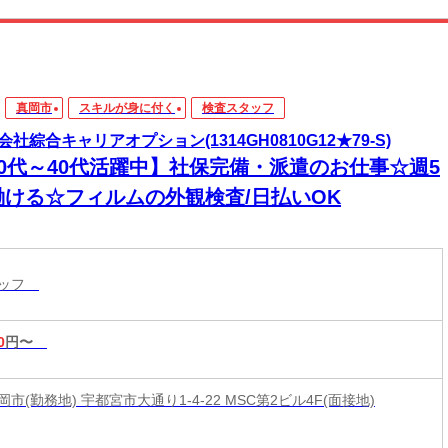
真岡市
スキルが身に付く
検査スタッフ
会社綜合キャリアオプション(1314GH0810G12★79-S)
20代～40代活躍中】社保完備・派遣のお仕事☆週5
働ける☆フィルムの外観検査/日払いOK
タッフ
0
円〜
市(勤務地) 宇都宮市大通り1-4-22 MSC第2ビル4F(面接地)