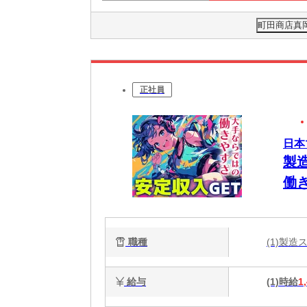
町田商店真岡
正社員
日本
製
働
職種
(1)製
給与
(1)時給
1