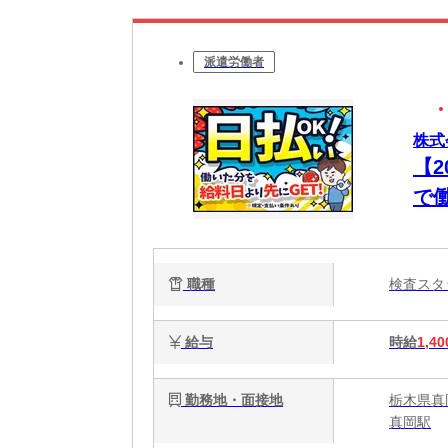
派遣労働者
株式
【
で
職種
検査ス
給与
時給
1,40
勤務地・面接地
栃木県真岡
真岡駅