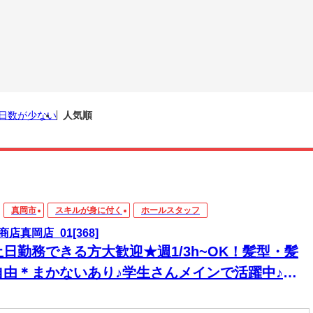
日数が少ない
人気順
真岡市
スキルが身に付く
ホールスタッフ
商店真岡店_01[368]
土日勤務できる方大歓迎★週1/3h~OK！髪型・髪
自由＊まかないあり♪学生さんメインで活躍中♪友
と一緒に応募OK★履歴書不要