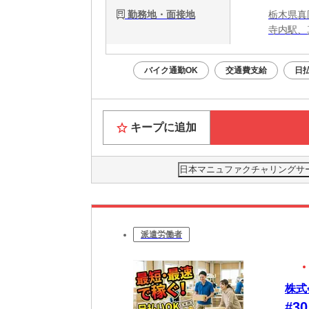
勤務地・面接地
栃木県真
寺内駅、
バイク通勤OK
交通費支給
日
キープに追加
日本マニュファクチャリングサービス
派遣労働者
株式
#