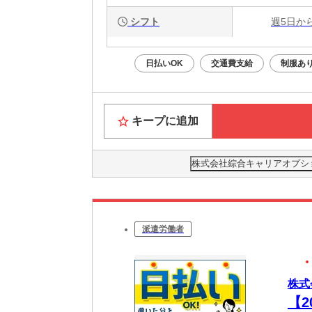
シフト
週5日か
日払いOK
交通費支給
制服あ
キープに追加
株式会社綜合キャリアオプション(
派遣労働者
株式
【