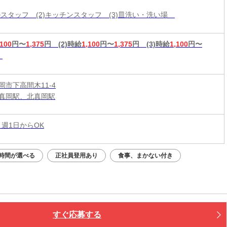
ールスタッフ (2)キッチンスタッフ (3)皿洗い・洗い場
,100
円〜
1,375
円
(2)時給
1,100
円〜
1,375
円
(3)時給
1,100
円〜
岡市下高間木11-4
真岡駅、北真岡駅
 週1日からOK
時間が選べる
正社員登用あり
食事、まかない付き
すぐ応募する