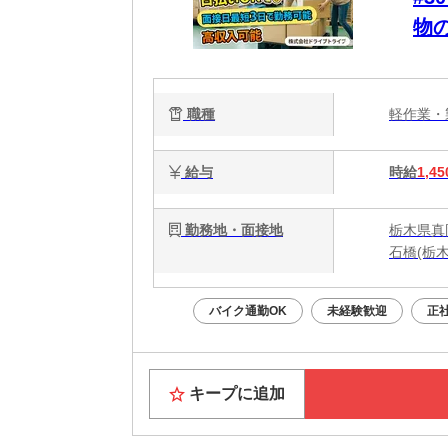
物
張
職種
軽作業
給与
時給
1,45
勤務地・面接地
栃木県真
石橋(栃
バイク通勤OK
未経験歓迎
正
キープに追加