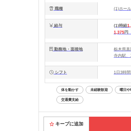
職種
(1)ホ
給与
(1)時給
1
1,375
円
勤務地・面接地
栃木県真
寺内駅、
シフト
1日3時間
体を動かす
未経験歓迎
曜日や
交通費支給
キープに追加