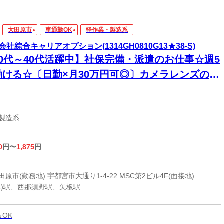
大田原市
車通勤OK
軽作業・製造系
会社綜合キャリアオプション(1314GH0810G13★38-S)
20代～40代活躍中】社保完備・派遣のお仕事☆週5
働ける☆〔日勤×月30万円可◎〕カメラレンズの組
削り作業/日払いOK
・製造系
0
円〜
1,875
円
原市(勤務地) 宇都宮市大通り1-4-22 MSC第2ビル4F(面接地)
木)駅、西那須野駅、矢板駅
らOK