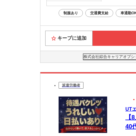
制服あり
交通費支給
車通勤O
キープに追加
株式会社綜合キャリアオプション(
派遣労働者
UT
【
4
ュ