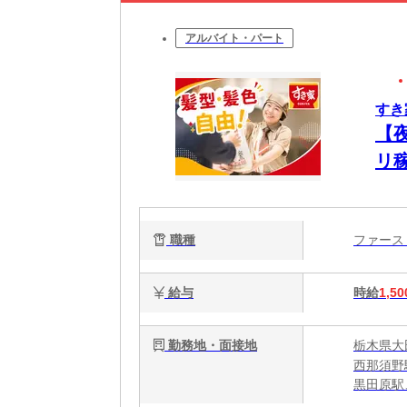
アルバイト・パート
すき
【
リ
ア
職種
ファー
給与
時給
1,50
勤務地・面接地
栃木県大田
西那須野
黒田原駅