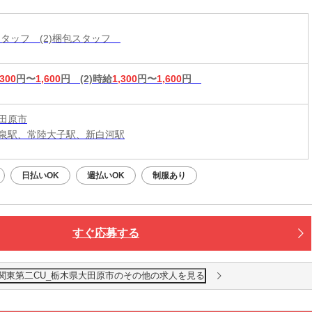
造スタッフ (2)梱包スタッフ
,300
円〜
1,600
円
(2)時給
1,300
円〜
1,600
円
田原市
泉駅、常陸大子駅、新白河駅
日払いOK
週払いOK
制服あり
すぐ応募する
北関東第二CU_栃木県大田原市のその他の求人を見る