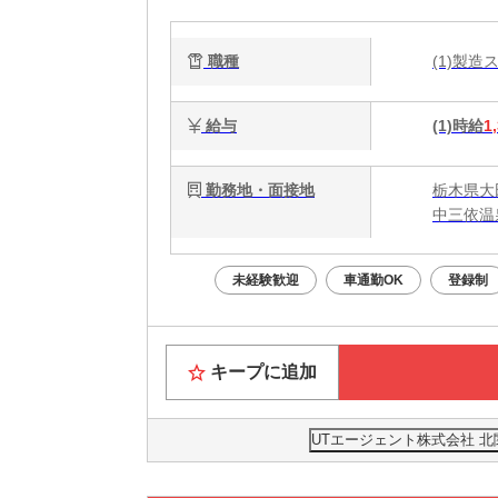
職種
(1)製
給与
(1)時給
1
勤務地・面接地
栃木県大
中三依温
未経験歓迎
車通勤OK
登録制
キープに追加
UTエージェント株式会社 