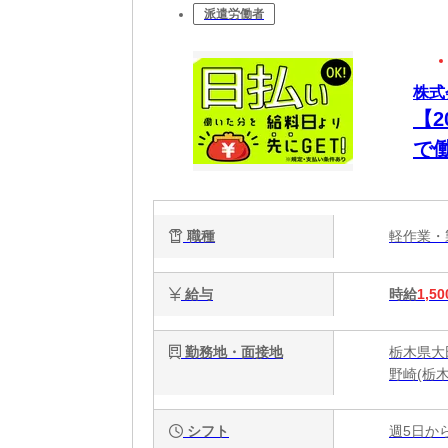
派遣労働者
株式
【
で
立&
職種
軽作業
給与
時給
1,50
勤務地・面接地
栃木県大田
野崎(栃
シフト
週5日か