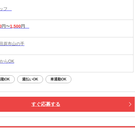
タッフ
0
円〜
1,500
円
田原市山の手
からOK
勤OK
週払いOK
車通勤OK
すぐ応募する