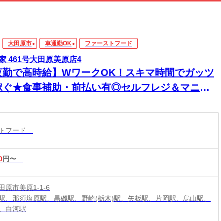
大田原市
車通勤OK
ファーストフード
家 461号大田原美原店4
夜勤で高時給】WワークOK！スキマ時間でガッツ
稼ぐ★食事補助・前払い有◎セルフレジ＆マニュ
ル完備で深夜も安心
ストフード
0
円〜
原市美原1-1-6
駅、那須塩原駅、黒磯駅、野崎(栃木)駅、矢板駅、片岡駅、烏山駅、
、白河駅