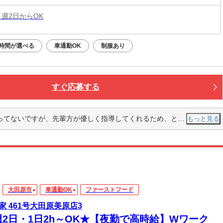
 週2日からOK
時間が選べる
車通勤OK
制服あり
すぐ応募する
指導してくれるため、とても良い雰囲気の中で仕事ができています。これからどんどん仕事を覚えていきたいです。
もっと見る
大田原市
車通勤OK
ファーストフード
家 461号大田原美原店3
週2日・1日2h～OK★【夜勤で高時給】Wワーク