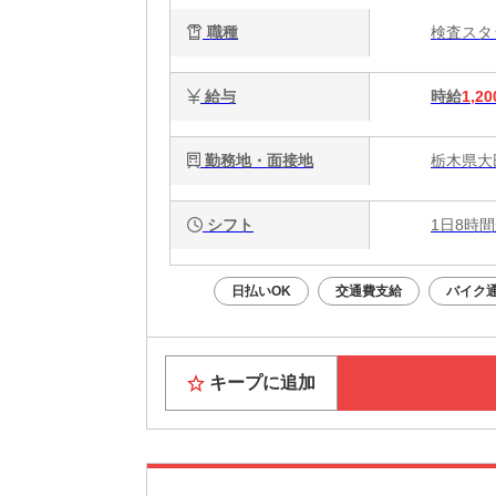
職種
検査ス
給与
時給
1,20
勤務地・面接地
栃木県大
シフト
1日8時間
日払いOK
交通費支給
バイク通
キープに追加