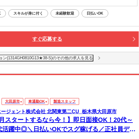
K
スキルが身に付く
未経験歓迎
日払いOK
すぐ応募する
1314GH0810G13★38-S)のその他の求人を見る
大田原市
車通勤OK
製造スタッフ
エージェント株式会社 北関東第二CU_栃木県大田原市
8月スタートするなら今！】即日面接OK！20代～
0代活躍中◎＼日払いOKでスグ稼げる／正社員デビ
ー応援！