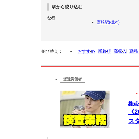
駅から絞り込む
な行
野崎駅(栃木)
並び替え：
おすすめ
新着順
高収入
勤務
派遣労働者
株式
《
ス
み