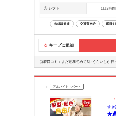
シフト
1日2時間
未経験歓迎
交通費支給
曜日や
キープに追加
新着口コミ：
まだ勤務初めて3回ぐらいしか行ってないですが、先輩方が優しく
アルバイト・パート
すき
★