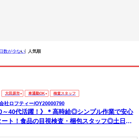
日数が少ない
人気順
大田原市
車通勤OK
検査スタッフ
会社ロフティー/OY20000790
20～40代活躍！》＊高時給◎シンプル作業で安心
タート！食品の目視検査・梱包スタッフ◎土日休