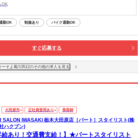
らOK
通勤OK
制服あり
バイク通勤OK
すぐ応募する
ーそよ風/13512のその他の求人を見る
大田原市
正社員登用あり
美容師
IR SALON IWASAKI 栃木大田原店［パート］スタイリスト(株
社ハクブン)
昇給あり！交通費支給！】★パートスタイリスト