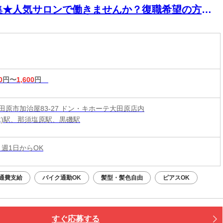
集★人気サロンで働きませんか？復職希望の方大
迎◎ネイル・ピアス・カラーOKで自分らしく働け
♪
0
円〜
1,600
円
田原市加治屋83-27 ドン・キホーテ大田原店内
木)駅、那須塩原駅、黒磯駅
 週1日からOK
通費支給
バイク通勤OK
髪型・髪色自由
ピアスOK
すぐ応募する