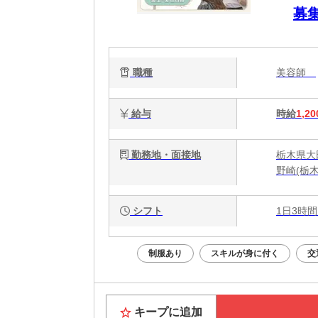
募
歓
ます
職種
美容師
給与
時給
1,20
勤務地・面接地
栃木県大
野崎(栃
シフト
1日3時間
制服あり
スキルが身に付く
交
キープに追加