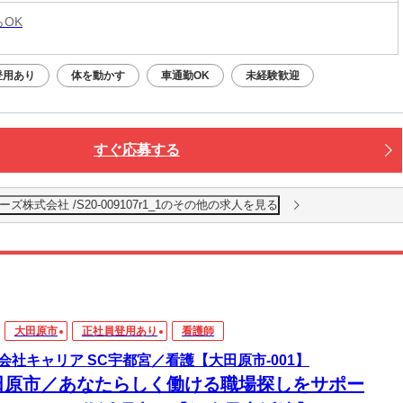
らOK
登用あり
体を動かす
車通勤OK
未経験歓迎
すぐ応募する
式会社 /S20-009107r1_1のその他の求人を見る
大田原市
正社員登用あり
看護師
会社キャリア SC宇都宮／看護【大田原市-001】
田原市／あなたらしく働ける職場探しをサポー