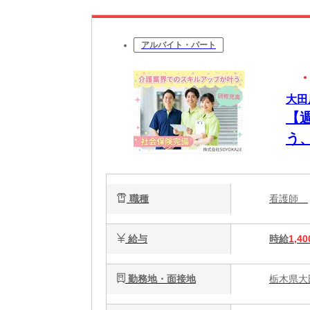
アルバイト・パート
大田
【
う
職種
看護師
給与
時給
1,40
勤務地・面接地
栃木県大田