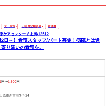
大田原市
正社員登用あり
看護師
原ケアセンターそよ風/13512
週2日～】看護スタッフ/パート募集！病院とは違
、寄り添いの看護を。
0
円〜
1,600
円
原市新富町3-7-24