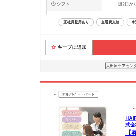
シフト
週2日か
正社員登用あり
交通費支給
車
キープに追加
大田原ケアセンタ
アルバイト・パート
HA
式会
【