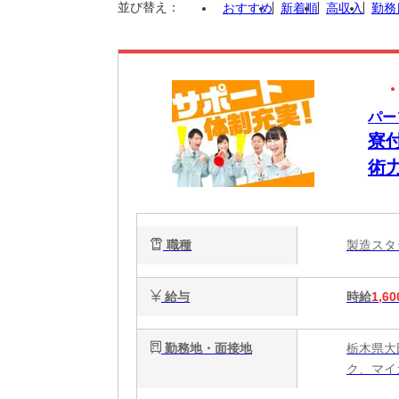
並び替え：
おすすめ
新着順
高収入
勤務
パー
寮付
術
職種
製造ス
給与
時給
1,60
勤務地・面接地
栃木県大
ク、マイ