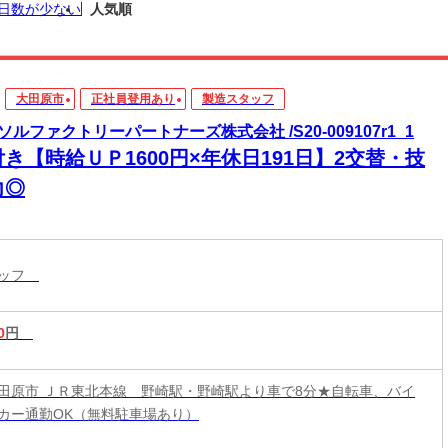
日数が少ない
人気順
大田原市
正社員登用あり
製造スタッフ
ソルファクトリーパートナーズ株式会社 /S20-009107r1_1
き【時給ＵＰ1600円×年休日191日】2交替・技
力◎
タッフ
0
円
田原市 ＪＲ東北本線 野崎駅・野崎駅より車で8分★自転車、バイ
カー通勤OK（無料駐車場あり）