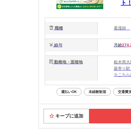
ト
職種
看護師
給与
月給
274,
勤務地・面接地
栃木県大
最寄り駅
※こちら
週払いOK
未経験歓迎
交通費
キープに追加