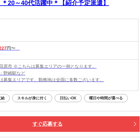
！＊20～40代活躍中＊【紹介予定派遣】
227
円〜
田原市 ※こちらは募集エリアの一例となります。
：野崎駅など
は募集エリアです。勤務地は全国に多数ございます。
支給
スキルが身に付く
日払いOK
曜日や時間が選べる
すぐ応募する