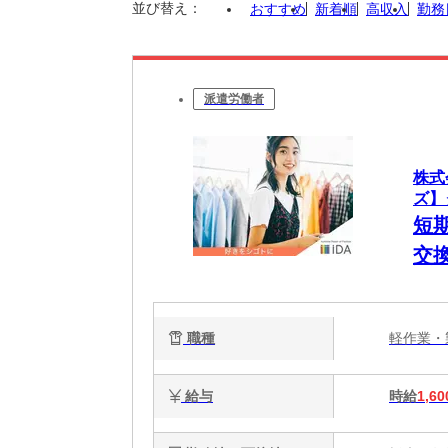
並び替え：
おすすめ
新着順
高収入
勤務
派遣労働者
株式
ズ】
短
交
職種
軽作業
給与
時給
1,60