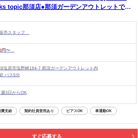
rks topic那須店●那須ガーデンアウトレットでの
パレルのお仕事●
ル販売スタッフ
0
円〜
須塩原市塩野崎184-7 那須ガーデンアウトレット内
駅 バス5分
 週3日からOK
通費支給
契約社員登用あり
ピアスOK
車通勤OK
すぐ応募する