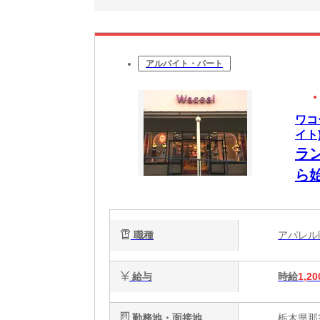
アルバイト・パート
ワコ
イト
ラ
ら
職種
アパレ
給与
時給
1,20
勤務地・面接地
栃木県那