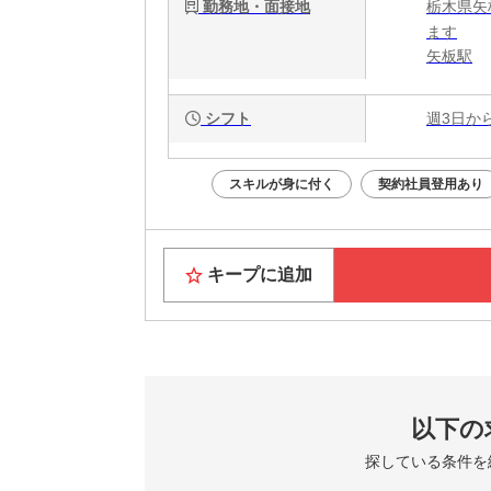
勤務地・面接地
栃木県矢
ます
矢板駅
シフト
週3日か
スキルが身に付く
契約社員登用あり
キープに追加
以下の
探している条件を