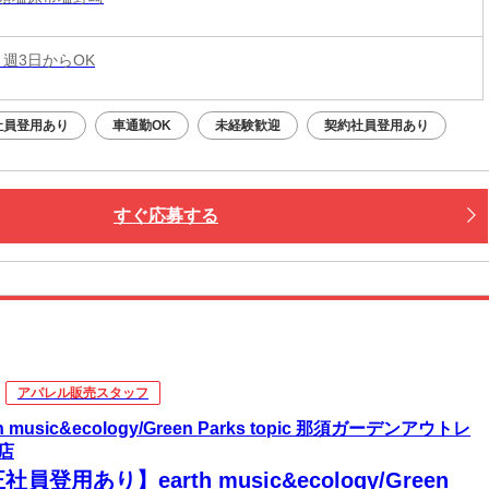
 週3日からOK
社員登用あり
車通勤OK
未経験歓迎
契約社員登用あり
すぐ応募する
アパレル販売スタッフ
th music&ecology/Green Parks topic 那須ガーデンアウトレ
店
社員登用あり】earth music&ecology/Green