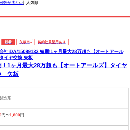
日数が少ない
人気順
新着
矢板市
契約社員登用あり
会社iDA/15089133 短期!1ヶ月最大28万超も【オートアール
タイヤ交換 矢板
期！1ヶ月最大28万超も【オートアールズ】タイヤ
換 矢板
・製造系
0
円〜
1,800
円