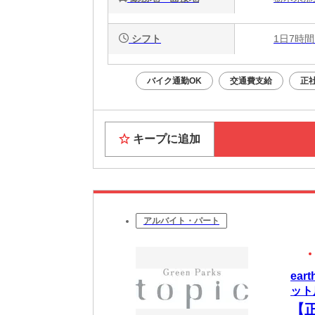
シフト
1日7時間
バイク通勤OK
交通費支給
正
キープに追加
アルバイト・パート
ear
ット
【正