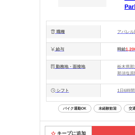
Pa
ア
職種
アパレ
給与
時給
1,20
勤務地・面接地
栃木県那
那須塩原
シフト
1日6時間
バイク通勤OK
未経験歓迎
交
キープに追加