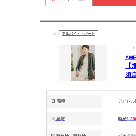
アルバイト・パート
AM
【那
須
職種
アパレ
給与
時給
1,20