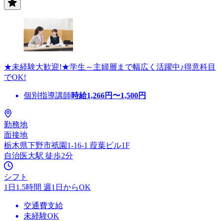
★未経験大歓迎!★学生～主婦層まで幅広く活躍中♪得意科目
でOK!
個別指導講師
時給
1,266
円〜
1,500
円
勤務地
面接地
栃木県下野市祇園1-16-1 葭葉ビル1F
自治医大駅 徒歩2分
シフト
1日1.5時間 週1日からOK
交通費支給
未経験OK