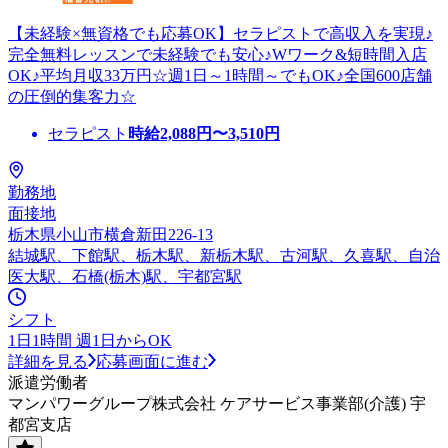
【未経験×無資格でも応募OK】セラピストで高収入を実現♪
完全無料レッスンで未経験でも安心♪Wワーク&短時間入店
OK♪平均月収33万円☆週1日～1時間～でもOK♪全国600店舗
の圧倒的集客力☆
セラピスト
時給
2,088
円〜
3,510
円
勤務地
面接地
栃木県小山市横倉新田226-13
結城駅、下館駅、栃木駅、新栃木駅、古河駅、久喜駅、自治
医大駅、石橋(栃木)駅、宇都宮駅
シフト
1日1時間 週1日からOK
詳細を見る
応募画面に進む
派遣労働者
マンパワーグループ株式会社 ケアサービス事業部(介護) 宇
都宮支店