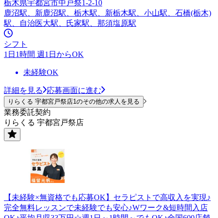
栃木県宇都宮市中戸祭1-2-10
鹿沼駅、新鹿沼駅、栃木駅、新栃木駅、小山駅、石橋(栃木)
駅、自治医大駅、氏家駅、那須塩原駅
シフト
1日1時間 週1日からOK
未経験OK
詳細を見る
応募画面に進む
りらくる 宇都宮戸祭店1のその他の求人を見る
業務委託契約
りらくる 宇都宮戸祭店
【未経験×無資格でも応募OK】セラピストで高収入を実現♪
完全無料レッスンで未経験でも安心♪Wワーク&短時間入店
OK♪平均月収33万円☆週1日～1時間～でもOK♪全国600店舗