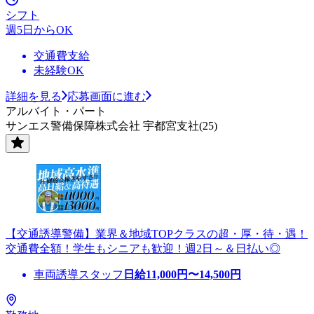
シフト
週5日からOK
交通費支給
未経験OK
詳細を見る
応募画面に進む
アルバイト・パート
サンエス警備保障株式会社 宇都宮支社(25)
【交通誘導警備】業界＆地域TOPクラスの超・厚・待・遇！
交通費全額！学生もシニアも歓迎！週2日～＆日払い◎
車両誘導スタッフ
日給
11,000
円〜
14,500
円