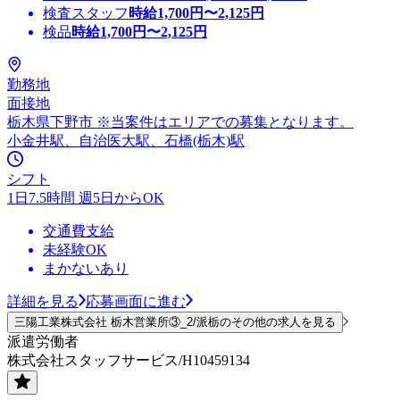
検査スタッフ
時給
1,700
円〜
2,125
円
検品
時給
1,700
円〜
2,125
円
勤務地
面接地
栃木県下野市 ※当案件はエリアでの募集となります。
小金井駅、自治医大駅、石橋(栃木)駅
シフト
1日7.5時間 週5日からOK
交通費支給
未経験OK
まかないあり
詳細を見る
応募画面に進む
三陽工業株式会社 栃木営業所③_2/派栃のその他の求人を見る
派遣労働者
株式会社スタッフサービス/H10459134