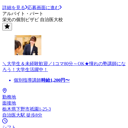
詳細を見る
応募画面に進む
アルバイト・パート
栄光の個別ビザビ 自治医大校
＼大学生＆未経験歓迎／1コマ80分～OK★憧れの塾講師にな
ろう！大学生活躍中！
個別指導講師
時給
1,200
円〜
勤務地
面接地
栃木県下野市祇園1-25-3
自治医大駅 徒歩8分
シフト