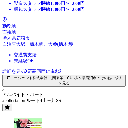
製造スタッフ
時給
1,300
円〜
1,600
円
梱包スタッフ
時給
1,300
円〜
1,600
円
勤務地
面接地
栃木県鹿沼市
自治医大駅、栃木駅、大桑(栃木)駅
交通費支給
未経験OK
詳細を見る
応募画面に進む
UTエージェント株式会社 北関東第二CU_栃木県鹿沼市のその他の求人
を見る
アルバイト・パート
apollostation ルート4上三川SS