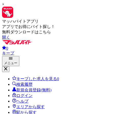
×
マッハバイトアプリ
アプリでお得にバイト探し！
無料ダウンロードはこちら
開く
0
キープ
メニュー
キープした求人を見る
0
検索履歴
新規会員登録(無料)
ログイン
ヘルプ
エリアから探す
駅から探す