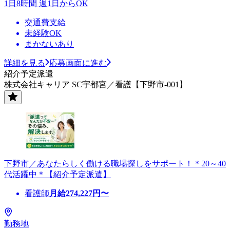
1日8時間 週1日からOK
交通費支給
未経験OK
まかないあり
詳細を見る
応募画面に進む
紹介予定派遣
株式会社キャリア SC宇都宮／看護【下野市-001】
下野市／あなたらしく働ける職場探しをサポート！＊20～40
代活躍中＊【紹介予定派遣】
看護師
月給
274,227
円〜
勤務地