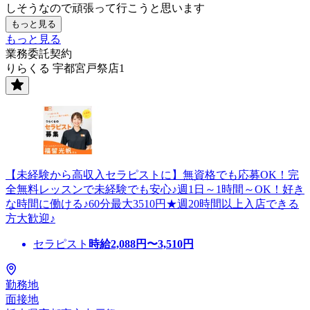
しそうなので頑張って行こうと思います
もっと見る
もっと見る
業務委託契約
りらくる 宇都宮戸祭店1
【未経験から高収入セラピストに】無資格でも応募OK！完
全無料レッスンで未経験でも安心♪週1日～1時間～OK！好き
な時間に働ける♪60分最大3510円★週20時間以上入店できる
方大歓迎♪
セラピスト
時給
2,088
円〜
3,510
円
勤務地
面接地