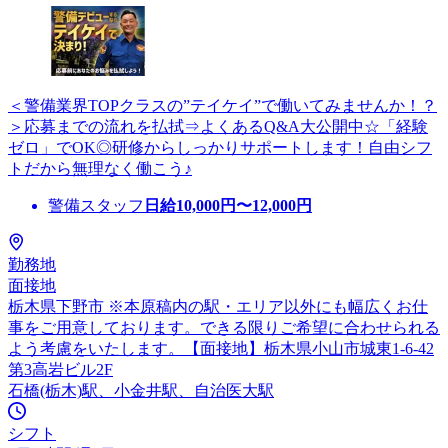
＜警備業界TOPクラスの”テイケイ”で働いてみませんか！？
＞応募までの流れを払拭⇒よくあるQ&A大公開中☆「経験
ゼロ」でOK◎研修からしっかりサポートします！自由シフ
トだから無理なく働こう♪
警備スタッフ
日給
10,000
円〜
12,000
円
勤務地
面接地
栃木県下野市 ※本原稿内の駅・エリア以外にも幅広くお仕
事をご用意しております。できる限りご希望に合わせられる
よう考慮をいたします。【面接地】栃木県小山市城東1-6-42
第3高岩ビル2F
石橋(栃木)駅、小金井駅、自治医大駅
シフト