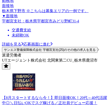
勤務地
面接地
栃木県下野市 ※こちらは募集エリアの一例です。
▼面接地
宇都宮支社：栃木県宇都宮市みどり野町31-4
交通費支給
未経験OK
詳細を見る
応募画面に進む
サンエス警備保障株式会社 宇都宮支社(25)のその他の求人を見る
派遣労働者
UTエージェント株式会社 北関東第二CU_栃木県鹿沼市
【8月スタートするなら今！】即日面接OK！20代～40代活躍
中◎＼日払いOKでスグ稼げる／正社員デビュー応援！