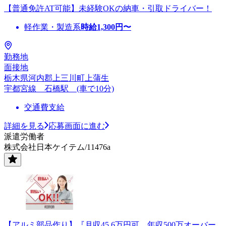
【普通免許AT可能】未経験OKの納車・引取ドライバー！
軽作業・製造系
時給
1,300
円〜
勤務地
面接地
栃木県河内郡上三川町上蒲生
宇都宮線 石橋駅 (車で10分)
交通費支給
詳細を見る
応募画面に進む
派遣労働者
株式会社日本ケイテム/11476a
【アルミ部品作り】『月収45.6万円可。年収500万オーバー