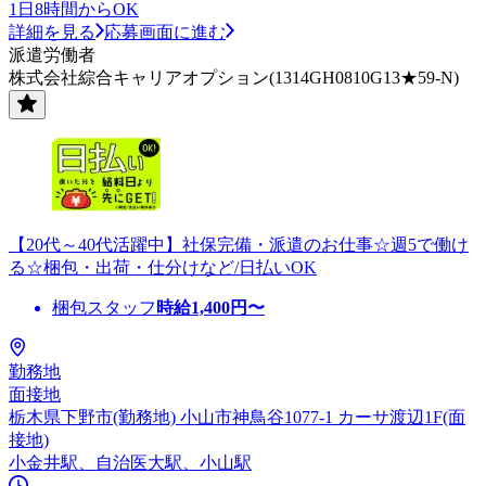
1日8時間からOK
詳細を見る
応募画面に進む
派遣労働者
株式会社綜合キャリアオプション(1314GH0810G13★59-N)
【20代～40代活躍中】社保完備・派遣のお仕事☆週5で働け
る☆梱包・出荷・仕分けなど/日払いOK
梱包スタッフ
時給
1,400
円〜
勤務地
面接地
栃木県下野市(勤務地) 小山市神鳥谷1077-1 カーサ渡辺1F(面
接地)
小金井駅、自治医大駅、小山駅