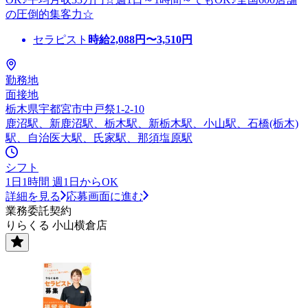
の圧倒的集客力☆
セラピスト
時給
2,088
円〜
3,510
円
勤務地
面接地
栃木県宇都宮市中戸祭1-2-10
鹿沼駅、新鹿沼駅、栃木駅、新栃木駅、小山駅、石橋(栃木)
駅、自治医大駅、氏家駅、那須塩原駅
シフト
1日1時間 週1日からOK
詳細を見る
応募画面に進む
業務委託契約
りらくる 小山横倉店