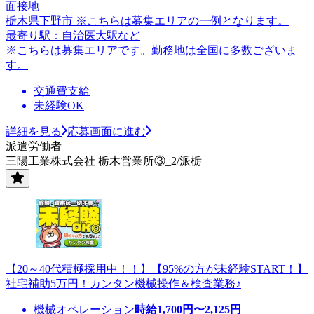
面接地
栃木県下野市 ※こちらは募集エリアの一例となります。
最寄り駅：自治医大駅など
※こちらは募集エリアです。勤務地は全国に多数ございま
す。
交通費支給
未経験OK
詳細を見る
応募画面に進む
派遣労働者
三陽工業株式会社 栃木営業所③_2/派栃
【20～40代積極採用中！！】【95%の方が未経験START！】
社宅補助5万円！カンタン機械操作＆検査業務♪
機械オペレーション
時給
1,700
円〜
2,125
円