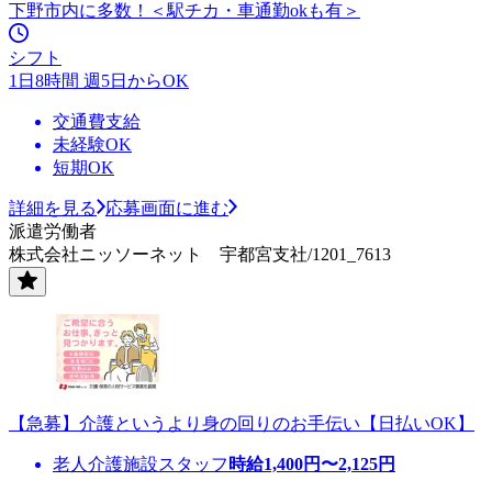
下野市内に多数！＜駅チカ・車通勤okも有＞
シフト
1日8時間 週5日からOK
交通費支給
未経験OK
短期OK
詳細を見る
応募画面に進む
派遣労働者
株式会社ニッソーネット 宇都宮支社/1201_7613
【急募】介護というより身の回りのお手伝い【日払いOK】
老人介護施設スタッフ
時給
1,400
円〜
2,125
円