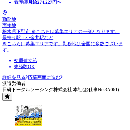
看護師
月給
274,227
円〜
勤務地
面接地
栃木県下野市 ※こちらは募集エリアの一例となります。
最寄り駅：小金井駅など
※こちらは募集エリアです。勤務地は全国に多数ございま
す。
交通費支給
未経験OK
詳細を見る
応募画面に進む
派遣労働者
日研トータルソーシング株式会社 本社(お仕事No.3A061)