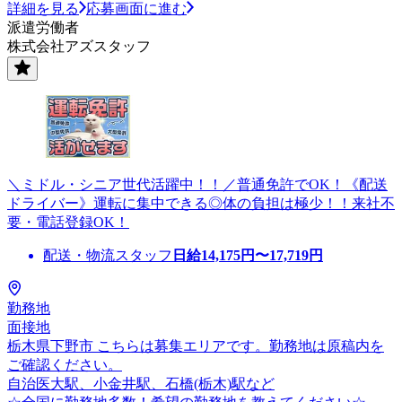
詳細を見る
応募画面に進む
派遣労働者
株式会社アズスタッフ
＼ミドル・シニア世代活躍中！！／普通免許でOK！《配送
ドライバー》運転に集中できる◎体の負担は極少！！来社不
要・電話登録OK！
配送・物流スタッフ
日給
14,175
円〜
17,719
円
勤務地
面接地
栃木県下野市 こちらは募集エリアです。勤務地は原稿内を
ご確認ください。
自治医大駅、小金井駅、石橋(栃木)駅など