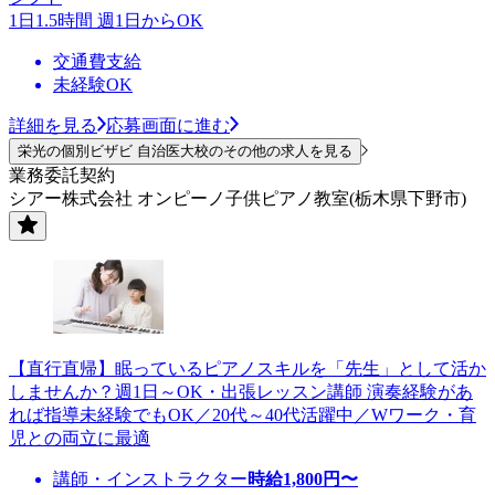
1日1.5時間 週1日からOK
交通費支給
未経験OK
詳細を見る
応募画面に進む
栄光の個別ビザビ 自治医大校のその他の求人を見る
業務委託契約
シアー株式会社 オンピーノ子供ピアノ教室(栃木県下野市)
【直行直帰】眠っているピアノスキルを「先生」として活か
しませんか？週1日～OK・出張レッスン講師 演奏経験があ
れば指導未経験でもOK／20代～40代活躍中／Wワーク・育
児との両立に最適
講師・インストラクター
時給
1,800
円〜