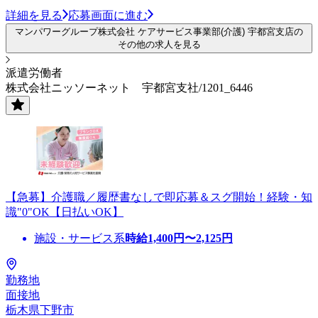
詳細を見る
応募画面に進む
マンパワーグループ株式会社 ケアサービス事業部(介護) 宇都宮支店の
その他の求人を見る
派遣労働者
株式会社ニッソーネット 宇都宮支社/1201_6446
【急募】介護職／履歴書なしで即応募＆スグ開始！経験・知
識"0"OK【日払いOK】
施設・サービス系
時給
1,400
円〜
2,125
円
勤務地
面接地
栃木県下野市