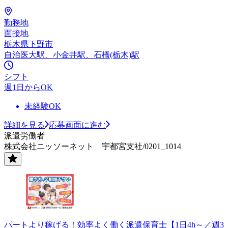
勤務地
面接地
栃木県下野市
自治医大駅、小金井駅、石橋(栃木)駅
シフト
週1日からOK
未経験OK
詳細を見る
応募画面に進む
派遣労働者
株式会社ニッソーネット 宇都宮支社/0201_1014
パートより稼げる！効率よく働く派遣保育士【1日4h～／週3