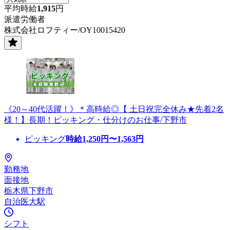
平均時給
1,915
円
派遣労働者
株式会社ロフティー/OY10015420
《20～40代活躍！》＊高時給◎【 土日祝完全休み★先着2名
様！】長期！ピッキング・仕分けのお仕事/下野市
ピッキング
時給
1,250
円〜
1,563
円
勤務地
面接地
栃木県下野市
自治医大駅
シフト