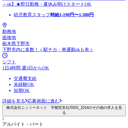
～ok】★即日勤務・夏休み明けスタートOK
幼児教育スタッフ
時給
1,190
円〜
1,300
円
勤務地
面接地
栃木県下野市
下野市内に多数！＜駅チカ・車通勤okも有＞
シフト
1日4時間 週3日からOK
交通費支給
未経験OK
短期OK
詳細を見る
応募画面に進む
株式会社ニッソーネット 宇都宮支社/0201_1014のその他の求人を見
る
アルバイト・パート