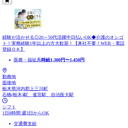
経験が活かせる◎20～50代活躍中日払いOK◆介護のオシゴ
ト！実務経験1年以上の方大歓迎！【来社不要！WEB・電話
登録ＯＫ】
医療・福祉系
時給
1,300
円〜
1,450
円
勤務地
面接地
栃木県河内郡上三川町
石橋(栃木)駅、雀宮駅、自治医大駅
シフト
1日8時間 週3日からOK
交通費支給