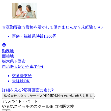
☆夜勤専従☆資格を活かして働きませんか？未経験ＯＫ♪
医療・福祉系
時給
1,300
円
勤務地
面接地
栃木県下野市
自治医大駅から車で5分
交通費支給
未経験OK
詳細を見る
応募画面に進む
株式会社スタッフサービス/H10459134のその他の求人を見る
アルバイト・パート
やる気スイッチのスクールIE 自治医大校