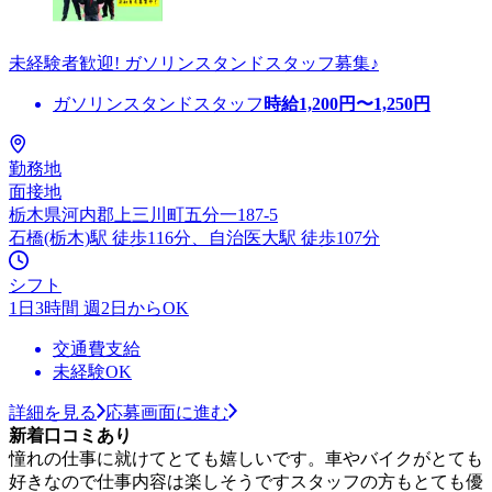
未経験者歓迎! ガソリンスタンドスタッフ募集♪
ガソリンスタンドスタッフ
時給
1,200
円〜
1,250
円
勤務地
面接地
栃木県河内郡上三川町五分一187-5
石橋(栃木)駅 徒歩116分、自治医大駅 徒歩107分
シフト
1日3時間 週2日からOK
交通費支給
未経験OK
詳細を見る
応募画面に進む
新着口コミあり
憧れの仕事に就けてとても嬉しいです。車やバイクがとても
好きなので仕事内容は楽しそうですスタッフの方もとても優