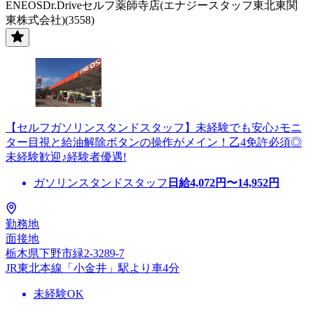
ENEOSDr.Driveセルフ薬師寺店(エナジースタッフ東北東関
東株式会社)(3558)
【セルフガソリンスタンドスタッフ】未経験でも安心♪モニ
ター目視と給油解除ボタンの操作がメイン！乙4免許必須◎
未経験歓迎♪経験者優遇!
ガソリンスタンドスタッフ
日給
4,072
円〜
14,952
円
勤務地
面接地
栃木県下野市緑2-3289-7
JR東北本線「小金井」駅より車4分
未経験OK