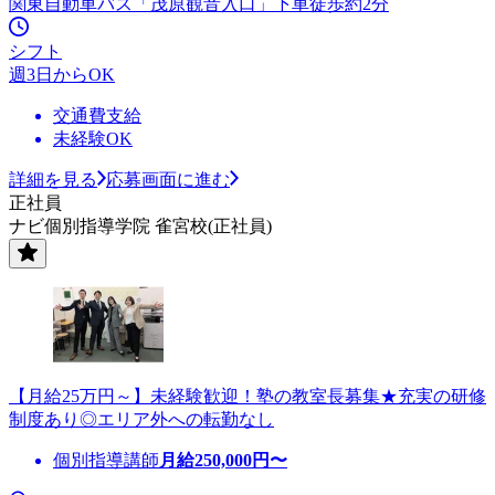
関東自動車バス「茂原観音入口」下車徒歩約2分
シフト
週3日からOK
交通費支給
未経験OK
詳細を見る
応募画面に進む
正社員
ナビ個別指導学院 雀宮校(正社員)
【月給25万円～】未経験歓迎！塾の教室長募集★充実の研修
制度あり◎エリア外への転勤なし
個別指導講師
月給
250,000
円〜