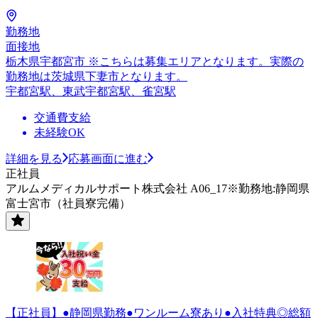
勤務地
面接地
栃木県宇都宮市 ※こちらは募集エリアとなります。実際の
勤務地は茨城県下妻市となります。
宇都宮駅、東武宇都宮駅、雀宮駅
交通費支給
未経験OK
詳細を見る
応募画面に進む
正社員
アルムメディカルサポート株式会社 A06_17※勤務地:静岡県
富士宮市（社員寮完備）
【正社員】●静岡県勤務●ワンルーム寮あり●入社特典◎総額