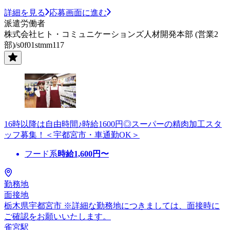
詳細を見る
応募画面に進む
派遣労働者
株式会社ヒト・コミュニケーションズ人材開発本部 (営業2
部)/s0f01stmm117
16時以降は自由時間♪時給1600円◎スーパーの精肉加工スタ
ッフ募集！＜宇都宮市・車通勤OK＞
フード系
時給
1,600
円〜
勤務地
面接地
栃木県宇都宮市 ※詳細な勤務地につきましては、面接時に
ご確認をお願いいたします。
雀宮駅