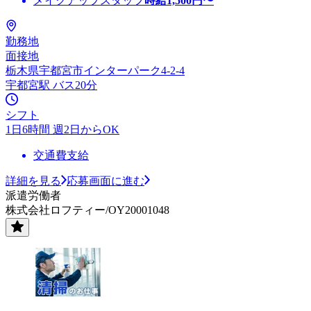
メイクアップスタッフ
時給
1,500
円〜
勤務地
面接地
栃木県宇都宮市インターパーク4-2-4
宇都宮駅 バス20分
シフト
1日6時間 週2日からOK
交通費支給
詳細を見る
応募画面に進む
派遣労働者
株式会社ロフティー/OY20001048