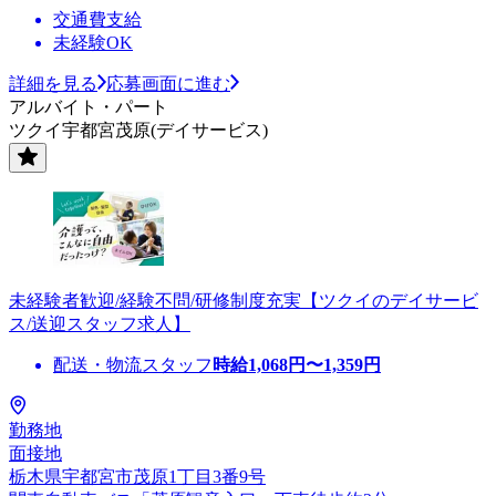
交通費支給
未経験OK
詳細を見る
応募画面に進む
アルバイト・パート
ツクイ宇都宮茂原(デイサービス)
未経験者歓迎/経験不問/研修制度充実【ツクイのデイサービ
ス/送迎スタッフ求人】
配送・物流スタッフ
時給
1,068
円〜
1,359
円
勤務地
面接地
栃木県宇都宮市茂原1丁目3番9号