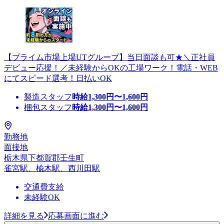
【プライム市場上場UTグループ】当日面談も可★＼正社員
デビュー応援！／未経験からOKの工場ワーク！電話・WEB
にてスピード選考！日払いOK
製造スタッフ
時給
1,300
円〜
1,600
円
梱包スタッフ
時給
1,300
円〜
1,600
円
勤務地
面接地
栃木県下都賀郡壬生町
雀宮駅、楡木駅、西川田駅
交通費支給
未経験OK
詳細を見る
応募画面に進む