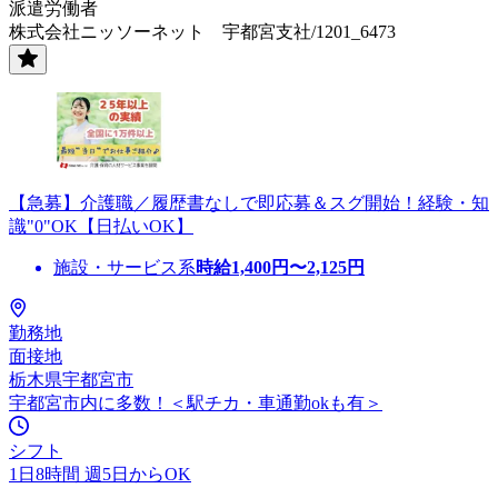
派遣労働者
株式会社ニッソーネット 宇都宮支社/1201_6473
【急募】介護職／履歴書なしで即応募＆スグ開始！経験・知
識"0"OK【日払いOK】
施設・サービス系
時給
1,400
円〜
2,125
円
勤務地
面接地
栃木県宇都宮市
宇都宮市内に多数！＜駅チカ・車通勤okも有＞
シフト
1日8時間 週5日からOK