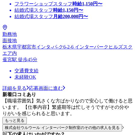
フラワーショップスタッフ
時給
1,150
円〜
結婚式場スタッフ
時給
1,150
円〜
結婚式場スタッフ
月給
200,000
円〜
勤務地
面接地
栃木県宇都宮市インタ-パ-ク6-2-6 インターパークヒルズスク
エア内
雀宮駅 徒歩45分
交通費支給
未経験OK
詳細を見る
応募画面に進む
新着口コミあり
【職場雰囲気】気さくな方ばかりなので安心して働けると思
います。 【仕事内容】繁盛期等は忙しそうですがその分や
りがいを感じられると思います。
もっと見る
株式会社ウルウール インターパーク制作室のその他の求人を見る
以下の求人はいかがですか？