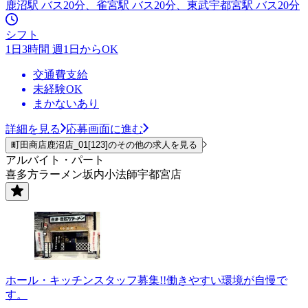
鹿沼駅 バス20分、雀宮駅 バス20分、東武宇都宮駅 バス20分
シフト
1日3時間 週1日からOK
交通費支給
未経験OK
まかないあり
詳細を見る
応募画面に進む
町田商店鹿沼店_01[123]のその他の求人を見る
アルバイト・パート
喜多方ラーメン坂内小法師宇都宮店
ホール・キッチンスタッフ募集!!働きやすい環境が自慢で
す。