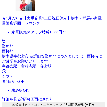
★4月入社★【大手企業×土日祝日休み】栃木・群馬の家電
量販店巡回・ラウンダー
家電販売スタッフ
時給
1,500
円〜
勤務地
面接地
栃木県宇都宮市 ※詳細な勤務地につきましては、面接時に
ご確認をお願いいたします。
宇都宮駅、宝積寺駅、雀宮駅
シフト
週5日からOK
未経験OK
詳細を見る
応募画面に進む
株式会社ヒト・コミュニケーションズ人材開発本部 (水戸支