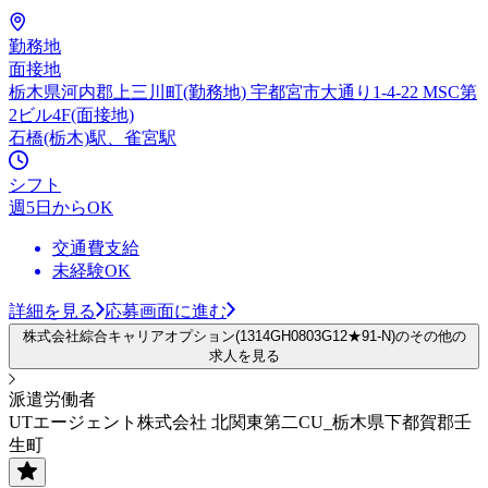
勤務地
面接地
栃木県河内郡上三川町(勤務地) 宇都宮市大通り1-4-22 MSC第
2ビル4F(面接地)
石橋(栃木)駅、雀宮駅
シフト
週5日からOK
交通費支給
未経験OK
詳細を見る
応募画面に進む
株式会社綜合キャリアオプション(1314GH0803G12★91-N)のその他の
求人を見る
派遣労働者
UTエージェント株式会社 北関東第二CU_栃木県下都賀郡壬
生町