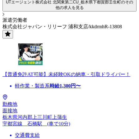
UTエージェント株式会社 北関東第二CU_栃木県下都賀郡壬生町のその
他の求人を見る
派遣労働者
株式会社ジャパン・リリーフ 浦和支店/kkdrmhR-13808
【普通免許AT可能】未経験OKの納車・引取ドライバー！
軽作業・製造系
時給
1,300
円〜
勤務地
面接地
栃木県河内郡上三川町上蒲生
宇都宮線 石橋駅 (車で10分)
交通費支給