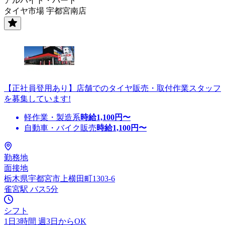
アルバイト・パート
タイヤ市場 宇都宮南店
【正社員登用あり】店舗でのタイヤ販売・取付作業スタッフ
を募集しています!
軽作業・製造系
時給
1,100
円〜
自動車・バイク販売
時給
1,100
円〜
勤務地
面接地
栃木県宇都宮市上横田町1303-6
雀宮駅 バス5分
シフト
1日3時間 週3日からOK