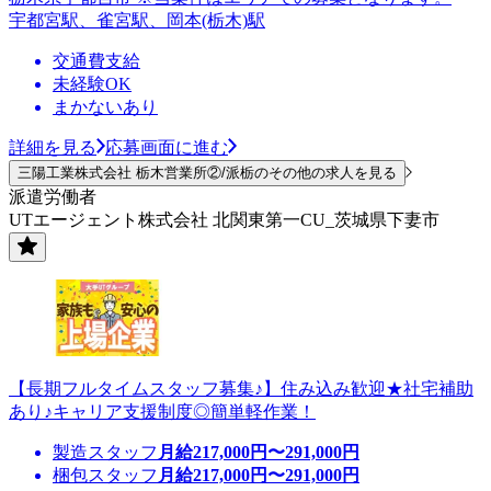
宇都宮駅、雀宮駅、岡本(栃木)駅
交通費支給
未経験OK
まかないあり
詳細を見る
応募画面に進む
三陽工業株式会社 栃木営業所②/派栃のその他の求人を見る
派遣労働者
UTエージェント株式会社 北関東第一CU_茨城県下妻市
【長期フルタイムスタッフ募集♪】住み込み歓迎★社宅補助
あり♪キャリア支援制度◎簡単軽作業！
製造スタッフ
月給
217,000
円〜
291,000
円
梱包スタッフ
月給
217,000
円〜
291,000
円