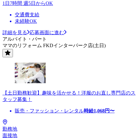
1日7時間 週5日からOK
交通費支給
未経験OK
詳細を見る
応募画面に進む
アルバイト・パート
ママのリフォーム FKDインターパーク店(土日)
【土日勤務歓迎】趣味を活かせる！洋服のお直し専門店のス
タッフ募集！
販売・ファッション・レンタル
時給
1,068
円〜
勤務地
面接地