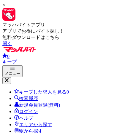
×
マッハバイトアプリ
アプリでお得にバイト探し！
無料ダウンロードはこちら
開く
0
キープ
メニュー
キープした求人を見る
0
検索履歴
新規会員登録(無料)
ログイン
ヘルプ
エリアから探す
駅から探す