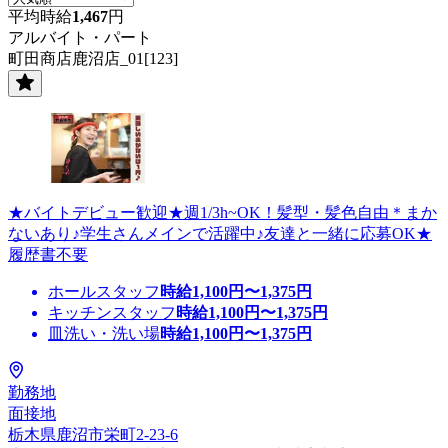
平均時給
1,467
円
アルバイト・パート
町田商店鹿沼店_01[123]
★バイトデビュー歓迎★週1/3h~OK！髪型・髪色自由＊まか
ないあり♪学生さんメインで活躍中♪友達と一緒に応募OK★
履歴書不要
ホールスタッフ
時給
1,100
円〜
1,375
円
キッチンスタッフ
時給
1,100
円〜
1,375
円
皿洗い・洗い場
時給
1,100
円〜
1,375
円
勤務地
面接地
栃木県鹿沼市栄町2-23-6