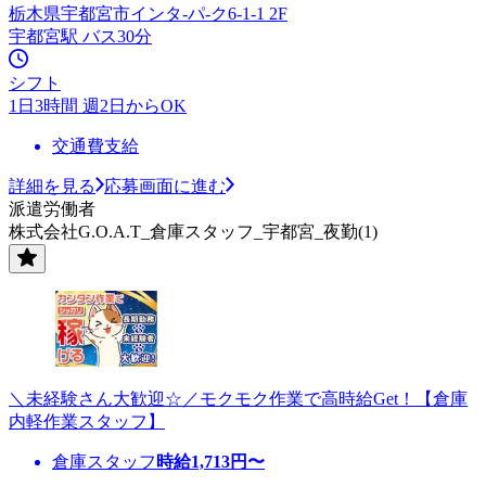
栃木県宇都宮市インタ-パ-ク6-1-1 2F
宇都宮駅 バス30分
シフト
1日3時間 週2日からOK
交通費支給
詳細を見る
応募画面に進む
派遣労働者
株式会社G.O.A.T_倉庫スタッフ_宇都宮_夜勤(1)
＼未経験さん大歓迎☆／モクモク作業で高時給Get！【倉庫
内軽作業スタッフ】
倉庫スタッフ
時給
1,713
円〜