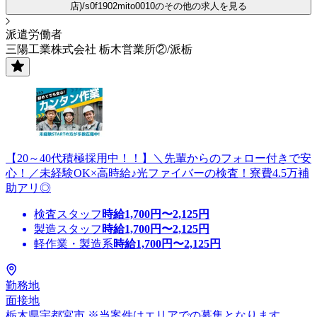
店)/s0f1902mito0010のその他の求人を見る
派遣労働者
三陽工業株式会社 栃木営業所②/派栃
【20～40代積極採用中！！】＼先輩からのフォロー付きで安
心！／未経験OK×高時給♪光ファイバーの検査！寮費4.5万補
助アリ◎
検査スタッフ
時給
1,700
円〜
2,125
円
製造スタッフ
時給
1,700
円〜
2,125
円
軽作業・製造系
時給
1,700
円〜
2,125
円
勤務地
面接地
栃木県宇都宮市 ※当案件はエリアでの募集となります。