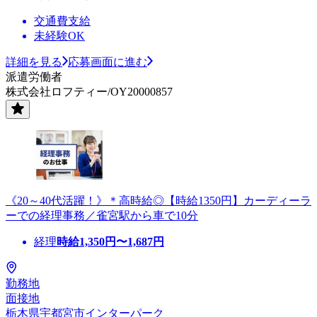
交通費支給
未経験OK
詳細を見る
応募画面に進む
派遣労働者
株式会社ロフティー/OY20000857
《20～40代活躍！》＊高時給◎【時給1350円】カーディーラ
ーでの経理事務／雀宮駅から車で10分
経理
時給
1,350
円〜
1,687
円
勤務地
面接地
栃木県宇都宮市インターパーク