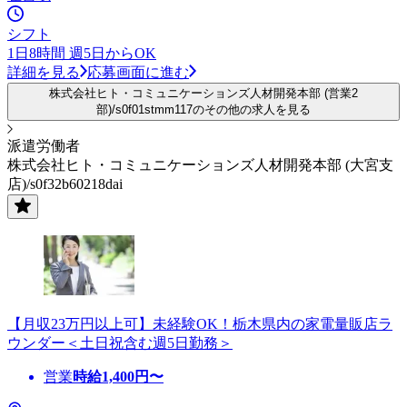
シフト
1日8時間 週5日からOK
詳細を見る
応募画面に進む
株式会社ヒト・コミュニケーションズ人材開発本部 (営業2
部)/s0f01stmm117のその他の求人を見る
派遣労働者
株式会社ヒト・コミュニケーションズ人材開発本部 (大宮支
店)/s0f32b60218dai
【月収23万円以上可】未経験OK！栃木県内の家電量販店ラ
ウンダー＜土日祝含む週5日勤務＞
営業
時給
1,400
円〜