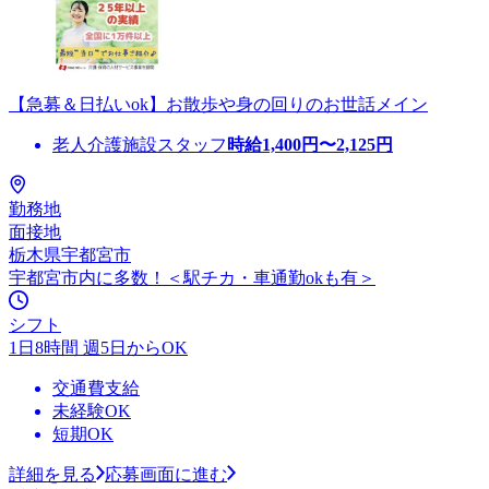
【急募＆日払いok】お散歩や身の回りのお世話メイン
老人介護施設スタッフ
時給
1,400
円〜
2,125
円
勤務地
面接地
栃木県宇都宮市
宇都宮市内に多数！＜駅チカ・車通勤okも有＞
シフト
1日8時間 週5日からOK
交通費支給
未経験OK
短期OK
詳細を見る
応募画面に進む