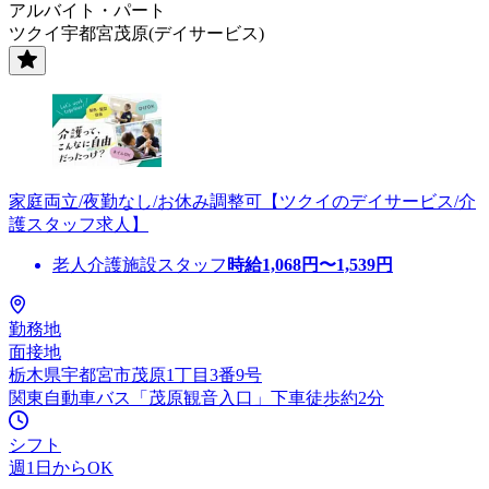
アルバイト・パート
ツクイ宇都宮茂原(デイサービス)
家庭両立/夜勤なし/お休み調整可【ツクイのデイサービス/介
護スタッフ求人】
老人介護施設スタッフ
時給
1,068
円〜
1,539
円
勤務地
面接地
栃木県宇都宮市茂原1丁目3番9号
関東自動車バス「茂原観音入口」下車徒歩約2分
シフト
週1日からOK