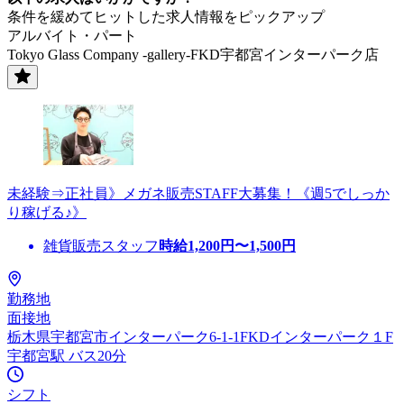
条件を緩めてヒットした求人情報をピックアップ
アルバイト・パート
Tokyo Glass Company -gallery-FKD宇都宮インターパーク店
未経験⇒正社員》メガネ販売STAFF大募集！《週5でしっか
り稼げる♪》
雑貨販売スタッフ
時給
1,200
円〜
1,500
円
勤務地
面接地
栃木県宇都宮市インターパーク6-1-1FKDインターパーク１F
宇都宮駅 バス20分
シフト