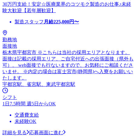
30万円支給！安定☆医療業界のコツモク製造のお仕事♪未経
験大歓迎【若年層歓迎】
製造スタッフ
月給
225,000
円〜
勤務地
面接地
栃木県宇都宮市 ※こちらは当社の採用エリアとなります。
面接は記載の採用エリア、ご自宅付近への出張面接（県外も
可）、 web面接でも行ないますので、お気軽にご相談くださ
いませ。 ※内定の場合は富士宮市(静岡県)へ入寮をお願いい
たします。
宇都宮駅、雀宮駅、東武宇都宮駅
シフト
1日7.5時間 週5日からOK
交通費支給
未経験OK
詳細を見る
応募画面に進む