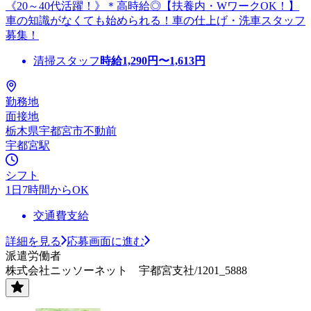
《20～40代活躍！》＊高時給◎【扶養内・WワークOK！】
車の知識がなくても始められる！車の仕上げ・洗車スタッフ
募集！
清掃スタッフ
時給
1,290
円〜
1,613
円
勤務地
面接地
栃木県宇都宮市不動前
宇都宮駅
シフト
1日7時間からOK
交通費支給
詳細を見る
応募画面に進む
派遣労働者
株式会社ニッソーネット 宇都宮支社/1201_5888