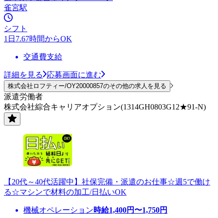
雀宮駅
シフト
1日7.67時間からOK
交通費支給
詳細を見る
応募画面に進む
株式会社ロフティー/OY20000857のその他の求人を見る
派遣労働者
株式会社綜合キャリアオプション(1314GH0803G12★91-N)
【20代～40代活躍中】社保完備・派遣のお仕事☆週5で働け
る☆マシンで材料の加工/日払いOK
機械オペレーション
時給
1,400
円〜
1,750
円