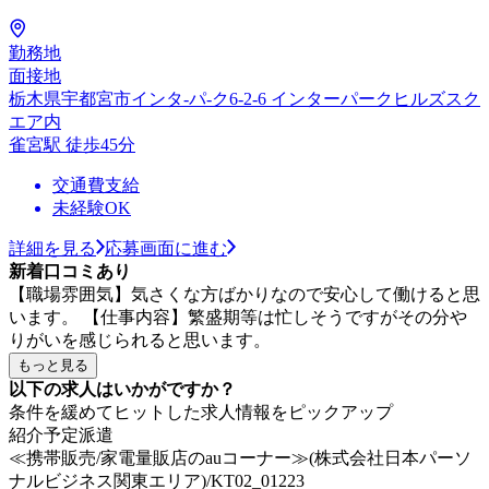
勤務地
面接地
栃木県宇都宮市インタ-パ-ク6-2-6 インターパークヒルズスク
エア内
雀宮駅 徒歩45分
交通費支給
未経験OK
詳細を見る
応募画面に進む
新着口コミあり
【職場雰囲気】気さくな方ばかりなので安心して働けると思
います。 【仕事内容】繁盛期等は忙しそうですがその分や
りがいを感じられると思います。
もっと見る
以下の求人はいかがですか？
条件を緩めてヒットした求人情報をピックアップ
紹介予定派遣
≪携帯販売/家電量販店のauコーナー≫(株式会社日本パーソ
ナルビジネス関東エリア)/KT02_01223