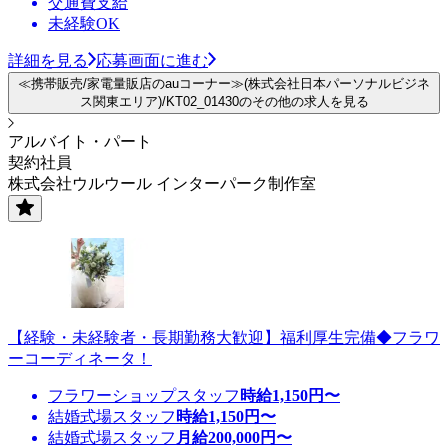
交通費支給
未経験OK
詳細を見る
応募画面に進む
≪携帯販売/家電量販店のauコーナー≫(株式会社日本パーソナルビジネ
ス関東エリア)/KT02_01430のその他の求人を見る
アルバイト・パート
契約社員
株式会社ウルウール インターパーク制作室
【経験・未経験者・長期勤務大歓迎】福利厚生完備◆フラワ
ーコーディネータ！
フラワーショップスタッフ
時給
1,150
円〜
結婚式場スタッフ
時給
1,150
円〜
結婚式場スタッフ
月給
200,000
円〜