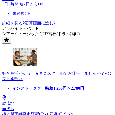
1日1時間 週2日からOK
未経験OK
詳細を見る
応募画面に進む
アルバイト・パート
シアーミュージック 宇都宮校(ドラム講師)
好きを活かそう！★音楽スクールでお仕事しませんか？≪シ
フト柔軟≫
インストラクター
時給
1,250
円〜
2,700
円
勤務地
面接地
栃木県宇都宮市江野町5-1 江野町ビル7F