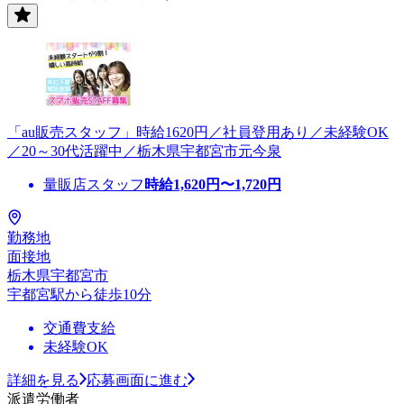
「au販売スタッフ」時給1620円／社員登用あり／未経験OK
／20～30代活躍中／栃木県宇都宮市元今泉
量販店スタッフ
時給
1,620
円〜
1,720
円
勤務地
面接地
栃木県宇都宮市
宇都宮駅から徒歩10分
交通費支給
未経験OK
詳細を見る
応募画面に進む
派遣労働者