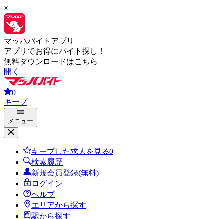
×
マッハバイトアプリ
アプリでお得にバイト探し！
無料ダウンロードはこちら
開く
0
キープ
メニュー
キープした求人を見る
0
検索履歴
新規会員登録(無料)
ログイン
ヘルプ
エリアから探す
駅から探す