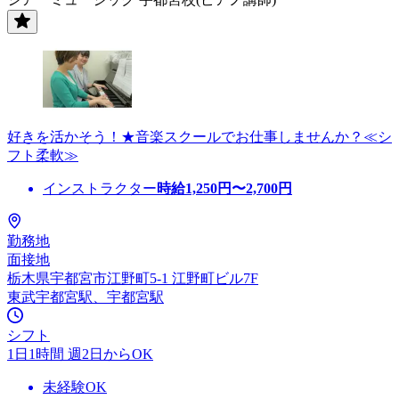
好きを活かそう！★音楽スクールでお仕事しませんか？≪シ
フト柔軟≫
インストラクター
時給
1,250
円〜
2,700
円
勤務地
面接地
栃木県宇都宮市江野町5-1 江野町ビル7F
東武宇都宮駅、宇都宮駅
シフト
1日1時間 週2日からOK
未経験OK