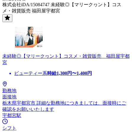
株式会社iDA/15084747 未経験◎【マリークヮント】コス
メ・雑貨販売 福田屋宇都宮
未経験◎【マリークヮント】コスメ・雑貨販売 福田屋宇都
宮
ビューティー系
時給
1,300
円〜
1,400
円
勤務地
面接地
栃木県宇都宮市 詳細な勤務地につきましては、面接時にご
確認をお願いいたします
宇都宮駅
シフト