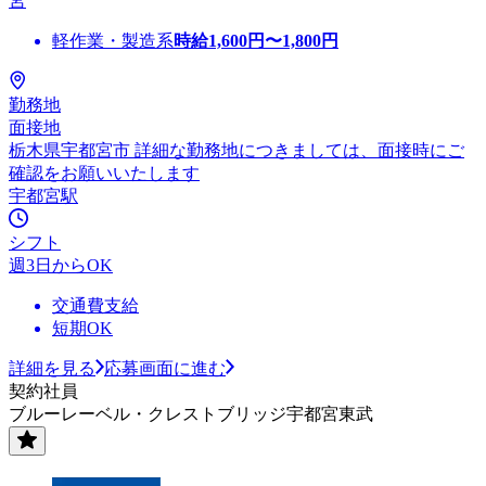
宮
軽作業・製造系
時給
1,600
円〜
1,800
円
勤務地
面接地
栃木県宇都宮市 詳細な勤務地につきましては、面接時にご
確認をお願いいたします
宇都宮駅
シフト
週3日からOK
交通費支給
短期OK
詳細を見る
応募画面に進む
契約社員
ブルーレーベル・クレストブリッジ宇都宮東武