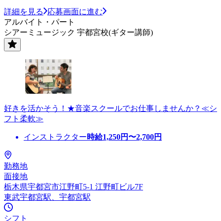
詳細を見る
応募画面に進む
アルバイト・パート
シアーミュージック 宇都宮校(ギター講師)
好きを活かそう！★音楽スクールでお仕事しませんか？≪シ
フト柔軟≫
インストラクター
時給
1,250
円〜
2,700
円
勤務地
面接地
栃木県宇都宮市江野町5-1 江野町ビル7F
東武宇都宮駅、宇都宮駅
シフト