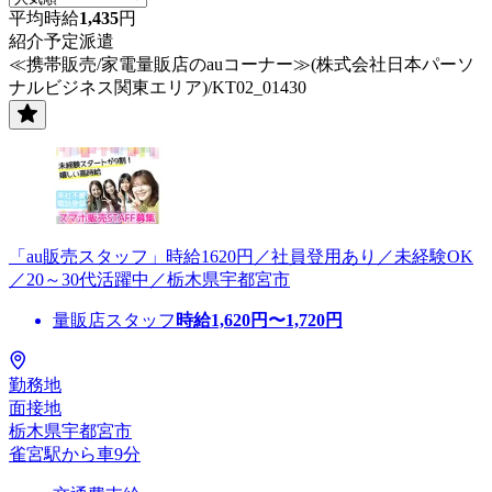
平均時給
1,435
円
紹介予定派遣
≪携帯販売/家電量販店のauコーナー≫(株式会社日本パーソ
ナルビジネス関東エリア)/KT02_01430
「au販売スタッフ」時給1620円／社員登用あり／未経験OK
／20～30代活躍中／栃木県宇都宮市
量販店スタッフ
時給
1,620
円〜
1,720
円
勤務地
面接地
栃木県宇都宮市
雀宮駅から車9分