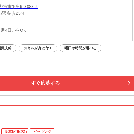
宮市平出町3683-2
)駅 徒歩23分
 週4日からOK
通費支給
スキルが身に付く
曜日や時間が選べる
すぐ応募する
岡本駅(栃木)
ピッキング