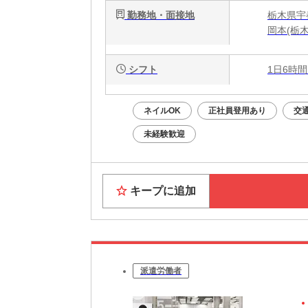
勤務地・面接地
栃木県宇都
岡本(栃木
シフト
1日6時間
ネイルOK
正社員登用あり
交
未経験歓迎
キープに追加
派遣労働者