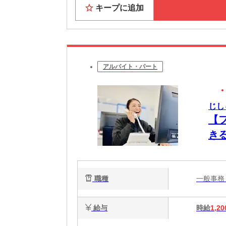
キープに追加
アルバイト・パート
じし
【
き
職種
一般事
給与
時給
1,20