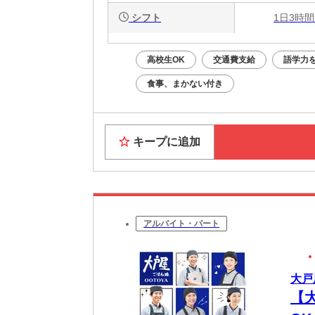
シフト
1日3時間
高校生OK
交通費支給
語学力
食事、まかない付き
キープに追加
アルバイト・パート
大戸
【