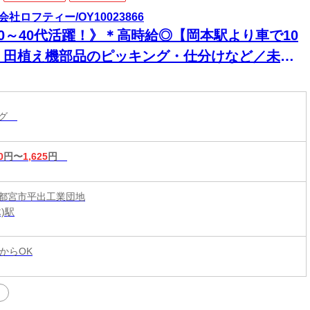
会社ロフティー/OY10023866
20～40代活躍！》＊高時給◎【岡本駅より車で10
】田植え機部品のピッキング・仕分けなど／未経
K◎
ング
0
円〜
1,625
円
都宮市平出工業団地
)駅
からOK