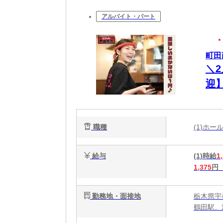
アルバイト・パート
町田
＼
迎
＆
職種
(1)ホ
給与
(1)時給
1
1,375
円
勤務地・面接地
栃木県宇都
鶴田駅、