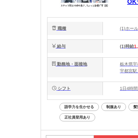
O
代
職種
(1)ホ
給与
(1)時給
1
勤務地・面接地
栃木県宇
宇都宮駅
シフト
1日4時間
語学力を生かせる
制服あり
髪
正社員登用あり