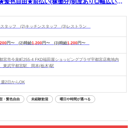
K★髪色自由★前払い(稼働分)制度あり◎幅広い年
活躍中！
ールスタッフ (2)キッチンスタッフ (3)レストラン
,200
円〜
(2)時給
1,200
円〜
(3)時給
1,200
円〜
都宮市今泉町255-4 FKD福田屋ショッピングプラザ宇都宮店敷地内
、東武宇都宮駅、岡本(栃木)駅
 週2日からOK
型・髪色自由
未経験歓迎
曜日や時間が選べる