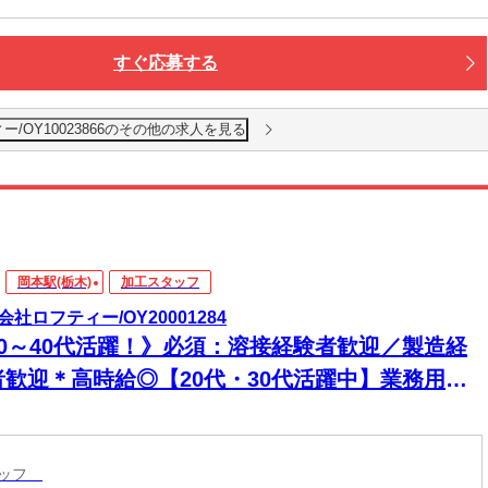
すぐ応募する
/OY10023866のその他の求人を見る
岡本駅(栃木)
加工スタッフ
会社ロフティー/OY20001284
20～40代活躍！》必須：溶接経験者歓迎／製造経
者歓迎＊高時給◎【20代・30代活躍中】業務用シ
クなどの製造工程をお任せ 溶接経験がある方優
！土日祝休みでプライベートも充実◎
タッフ