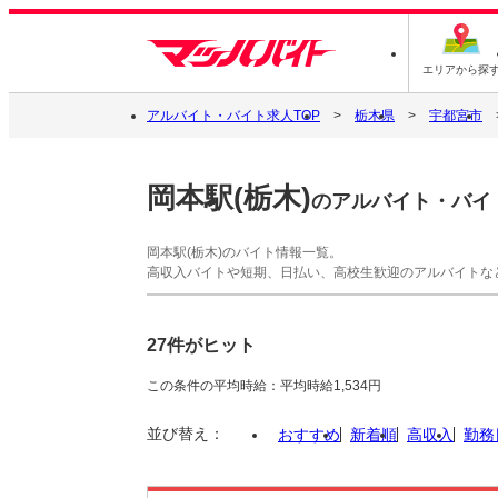
エリアから探
アルバイト・バイト求人TOP
栃木県
宇都宮市
岡本駅(栃木)
のアルバイト・バイ
岡本駅(栃木)のバイト情報一覧。
高収入バイトや短期、日払い、高校生歓迎のアルバイトな
27件がヒット
この条件の平均時給：平均時給1,534円
並び替え：
おすすめ
新着順
高収入
勤務