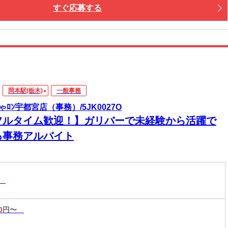
すぐ応募する
岡本駅(栃木)
一般事務
ゃﾛﾝ宇都宮店（事務）/5JK0027O
フルタイム歓迎！】ガリバーで未経験から活躍で
る事務アルバイト
務
0
円〜