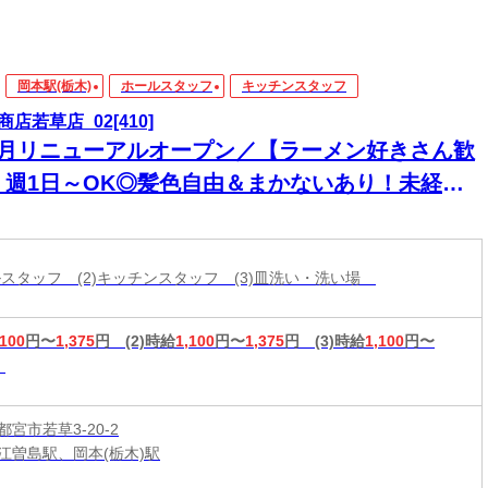
岡本駅(栃木)
ホールスタッフ
キッチンスタッフ
商店若草店_02[410]
2月リニューアルオープン／【ラーメン好きさん歓
】週1日～OK◎髪色自由＆まかないあり！未経験
バイトデビューも応援♪
ールスタッフ (2)キッチンスタッフ (3)皿洗い・洗い場
,100
円〜
1,375
円
(2)時給
1,100
円〜
1,375
円
(3)時給
1,100
円〜
宮市若草3-20-2
江曽島駅、岡本(栃木)駅