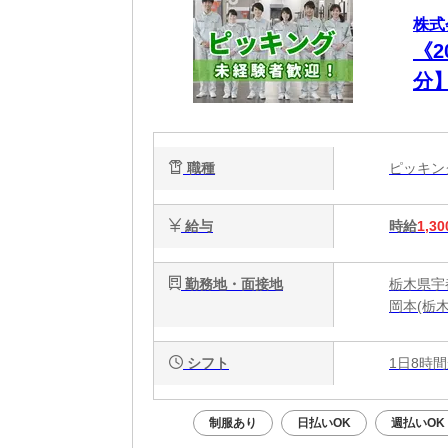
株式
《
分
験O
職種
ピッキ
給与
時給
1,30
勤務地・面接地
栃木県宇
岡本(栃木
シフト
1日8時間
制服あり
日払いOK
週払いOK