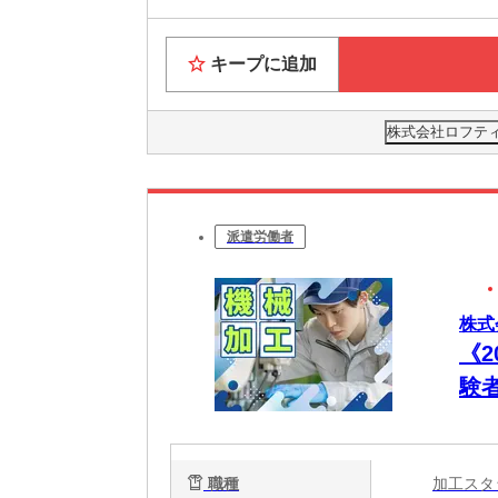
キープに追加
株式会社ロフティー
派遣労働者
株式
《
験
ン
遇
職種
加工ス