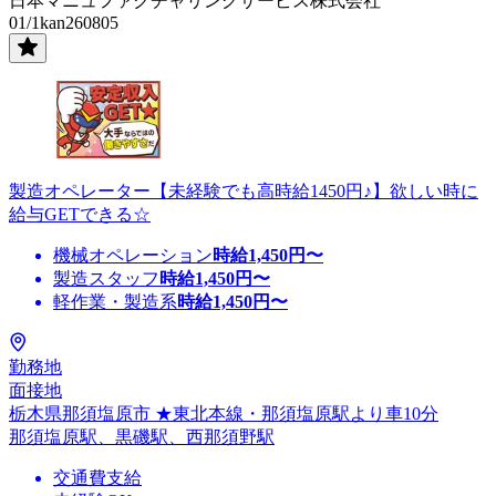
日本マニュファクチャリングサービス株式会社
01/1kan260805
製造オペレーター【未経験でも高時給1450円♪】欲しい時に
給与GETできる☆
機械オペレーション
時給
1,450
円〜
製造スタッフ
時給
1,450
円〜
軽作業・製造系
時給
1,450
円〜
勤務地
面接地
栃木県那須塩原市 ★東北本線・那須塩原駅より車10分
那須塩原駅、黒磯駅、西那須野駅
交通費支給