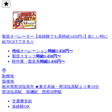
製造オペレーター【未経験でも高時給1450円♪】欲しい時に
給与GETできる☆
機械オペレーション
時給
1,450
円〜
製造スタッフ
時給
1,450
円〜
軽作業・製造系
時給
1,450
円〜
勤務地
面接地
栃木県那須塩原市 ★東北本線・那須塩原駅より車10分
那須塩原駅、黒磯駅、西那須野駅
交通費支給
未経験OK