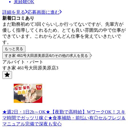
未経験OK
詳細を見る
応募画面に進む
新着口コミあり
まだ勤務初めて3回ぐらいしか行ってないですが、先輩方が
優しく指導してくれるため、とても良い雰囲気の中で仕事が
できています。これからどんどん仕事を覚えていきたいで
す。
もっと見る
すき家 461号大田原美原店4のその他の求人を見る
アルバイト・パート
すき家 461号大田原美原店3
★週2日・1日2h～OK★【夜勤で高時給】WワークOK！スキ
マ時間でガッツリ稼ぐ★食事補助・前払い有◎セルフレジ＆
マニュアル完備で深夜も安心