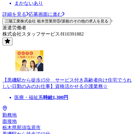
まかないあり
詳細を見る
応募画面に進む
三陽工業株式会社 栃木営業所⑤/派栃のその他の求人を見る
派遣労働者
株式会社スタッフサービス/H10391882
【黒磯駅から徒歩15分 サービス付き高齢者向け住宅でうれ
しい日勤のみのお仕事】資格活かせる介護業務☆
医療・福祉系
時給
1,300
円
勤務地
面接地
栃木県那須塩原市
黒磯駅から徒歩で15分