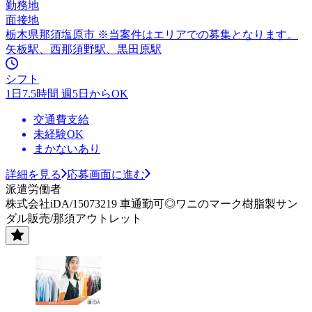
勤務地
面接地
栃木県那須塩原市 ※当案件はエリアでの募集となります。
矢板駅、西那須野駅、黒田原駅
シフト
1日7.5時間 週5日からOK
交通費支給
未経験OK
まかないあり
詳細を見る
応募画面に進む
派遣労働者
株式会社iDA/15073219 車通勤可◎ワニのマーク樹脂製サン
ダル販売/那須アウトレット