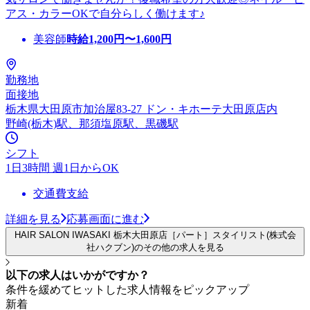
アス・カラーOKで自分らしく働けます♪
美容師
時給
1,200
円〜
1,600
円
勤務地
面接地
栃木県大田原市加治屋83-27 ドン・キホーテ大田原店内
野崎(栃木)駅、那須塩原駅、黒磯駅
シフト
1日3時間 週1日からOK
交通費支給
詳細を見る
応募画面に進む
HAIR SALON IWASAKI 栃木大田原店［パート］スタイリスト(株式会
社ハクブン)のその他の求人を見る
以下の求人はいかがですか？
条件を緩めてヒットした求人情報をピックアップ
新着