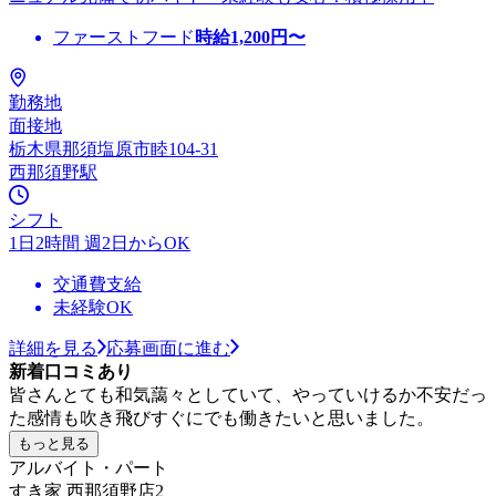
ファーストフード
時給
1,200
円〜
勤務地
面接地
栃木県那須塩原市睦104-31
西那須野駅
シフト
1日2時間 週2日からOK
交通費支給
未経験OK
詳細を見る
応募画面に進む
新着口コミあり
皆さんとても和気藹々としていて、やっていけるか不安だっ
た感情も吹き飛びすぐにでも働きたいと思いました。
もっと見る
アルバイト・パート
すき家 西那須野店2