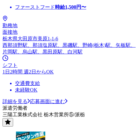
ファーストフード
時給
1,500
円〜
勤務地
面接地
栃木県大田原市美原1-1-6
西那須野駅、那須塩原駅、黒磯駅、野崎(栃木)駅、矢板駅、
片岡駅、烏山駅、黒田原駅、白河駅
シフト
1日2時間 週2日からOK
交通費支給
未経験OK
詳細を見る
応募画面に進む
派遣労働者
三陽工業株式会社 栃木営業所⑤/派栃