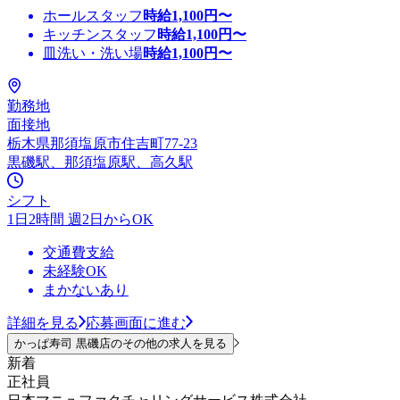
ホールスタッフ
時給
1,100
円〜
キッチンスタッフ
時給
1,100
円〜
皿洗い・洗い場
時給
1,100
円〜
勤務地
面接地
栃木県那須塩原市住吉町77-23
黒磯駅、那須塩原駅、高久駅
シフト
1日2時間 週2日からOK
交通費支給
未経験OK
まかないあり
詳細を見る
応募画面に進む
かっぱ寿司 黒磯店のその他の求人を見る
新着
正社員