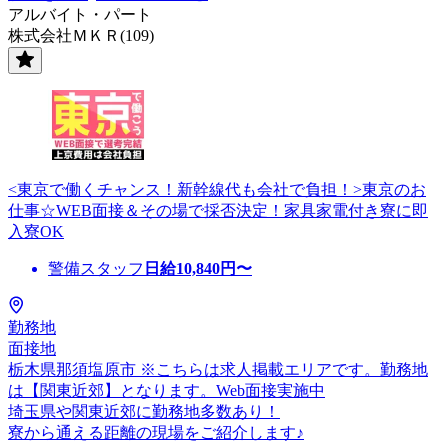
アルバイト・パート
株式会社ＭＫＲ(109)
<東京で働くチャンス！新幹線代も会社で負担！>東京のお
仕事☆WEB面接＆その場で採否決定！家具家電付き寮に即
入寮OK
警備スタッフ
日給
10,840
円〜
勤務地
面接地
栃木県那須塩原市 ※こちらは求人掲載エリアです。勤務地
は【関東近郊】となります。Web面接実施中
埼玉県や関東近郊に勤務地多数あり！
寮から通える距離の現場をご紹介します♪