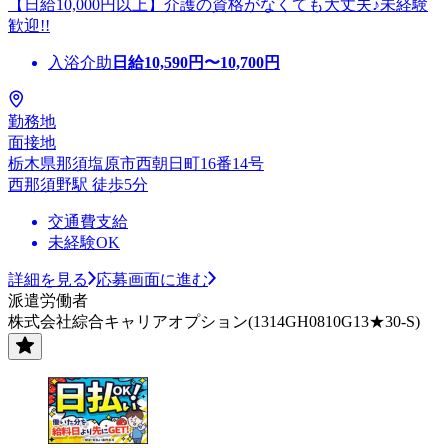
【日給10,000円以上】介護の資格がなくても大丈夫♪未経験
歓迎!!
入浴介助
日給
10,590
円〜
10,700
円
勤務地
面接地
栃木県那須塩原市西朝日町16番14号
西那須野駅 徒歩5分
交通費支給
未経験OK
詳細を見る
応募画面に進む
派遣労働者
株式会社綜合キャリアオプション(1314GH0810G13★30-S)