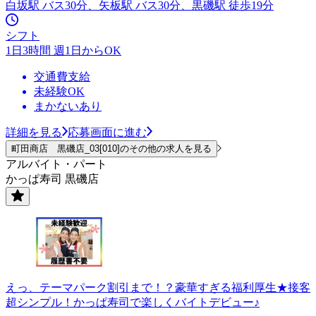
白坂駅 バス30分、矢板駅 バス30分、黒磯駅 徒歩19分
シフト
1日3時間 週1日からOK
交通費支給
未経験OK
まかないあり
詳細を見る
応募画面に進む
町田商店 黒磯店_03[010]のその他の求人を見る
アルバイト・パート
かっぱ寿司 黒磯店
えっ、テーマパーク割引まで！？豪華すぎる福利厚生★接客
超シンプル！かっぱ寿司で楽しくバイトデビュー♪