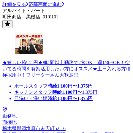
詳細を見る
応募画面に進む
アルバイト・パート
町田商店 黒磯店_01[010]
★嬉しい賄い1円★8時間以上勤務で2食OK！週1/3h~OK！空
いてる時間を有効活用したい方にオススメ★土日入れる方積
極採用中！フリーターさん大歓迎◎
ホールスタッフ
時給
1,100
円〜
1,375
円
キッチンスタッフ
時給
1,100
円〜
1,375
円
皿洗い・洗い場
時給
1,100
円〜
1,375
円
勤務地
面接地
栃木県那須塩原市末広町52-16