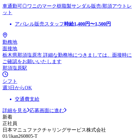
車通勤可◎ワニのマーク樹脂製サンダル販売/那須アウトレ
ット
アパレル販売スタッフ
時給
1,400
円〜
1,500
円
勤務地
面接地
栃木県那須塩原市 詳細な勤務地につきましては、面接時に
ご確認をお願いいたします
那須塩原駅
シフト
週3日からOK
交通費支給
詳細を見る
応募画面に進む
新着
正社員
日本マニュファクチャリングサービス株式会社
01/1kan260805-T