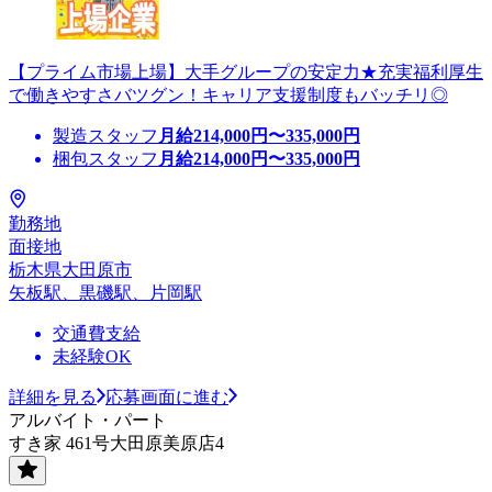
【プライム市場上場】大手グループの安定力★充実福利厚生
で働きやすさバツグン！キャリア支援制度もバッチリ◎
製造スタッフ
月給
214,000
円〜
335,000
円
梱包スタッフ
月給
214,000
円〜
335,000
円
勤務地
面接地
栃木県大田原市
矢板駅、黒磯駅、片岡駅
交通費支給
未経験OK
詳細を見る
応募画面に進む
アルバイト・パート
すき家 461号大田原美原店4