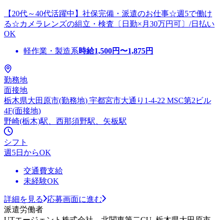
【20代～40代活躍中】社保完備・派遣のお仕事☆週5で働け
る☆カメラレンズの組立・検査〔日勤×月30万円可〕/日払い
OK
軽作業・製造系
時給
1,500
円〜
1,875
円
勤務地
面接地
栃木県大田原市(勤務地) 宇都宮市大通り1-4-22 MSC第2ビル
4F(面接地)
野崎(栃木)駅、西那須野駅、矢板駅
シフト
週5日からOK
交通費支給
未経験OK
詳細を見る
応募画面に進む
派遣労働者
UTエージェント株式会社 北関東第二CU_栃木県大田原市_