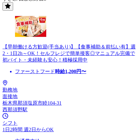
【早朝働ける方歓迎(手当あり)】【食事補助＆前払い有】週
2・1日2h～OK！セルフレジで簡単接客◎マニュアル完備で
初バイト・未経験も安心！積極採用中
ファーストフード
時給
1,200
円〜
勤務地
面接地
栃木県那須塩原市睦104-31
西那須野駅
シフト
1日2時間 週2日からOK