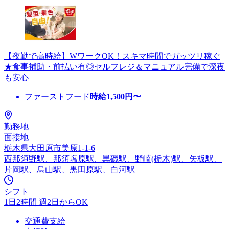
【夜勤で高時給】WワークOK！スキマ時間でガッツリ稼ぐ
★食事補助・前払い有◎セルフレジ＆マニュアル完備で深夜
も安心
ファーストフード
時給
1,500
円〜
勤務地
面接地
栃木県大田原市美原1-1-6
西那須野駅、那須塩原駅、黒磯駅、野崎(栃木)駅、矢板駅、
片岡駅、烏山駅、黒田原駅、白河駅
シフト
1日2時間 週2日からOK
交通費支給