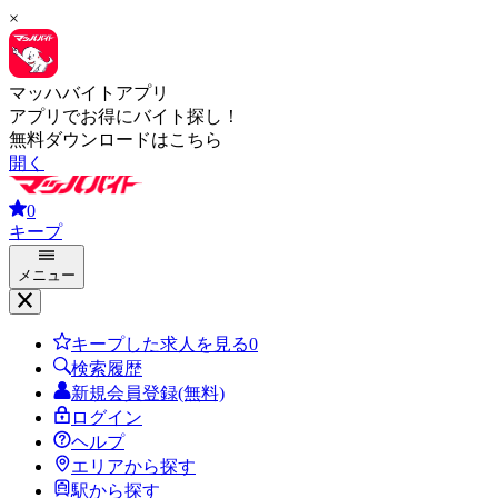
×
マッハバイトアプリ
アプリでお得にバイト探し！
無料ダウンロードはこちら
開く
0
キープ
メニュー
キープした求人を見る
0
検索履歴
新規会員登録(無料)
ログイン
ヘルプ
エリアから探す
駅から探す