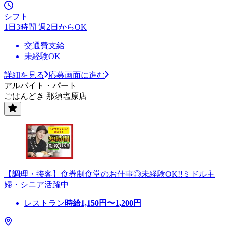
シフト
1日3時間 週2日からOK
交通費支給
未経験OK
詳細を見る
応募画面に進む
アルバイト・パート
ごはんどき 那須塩原店
【調理・接客】食券制食堂のお仕事◎未経験OK!!ミドル主
婦・シニア活躍中
レストラン
時給
1,150
円〜
1,200
円