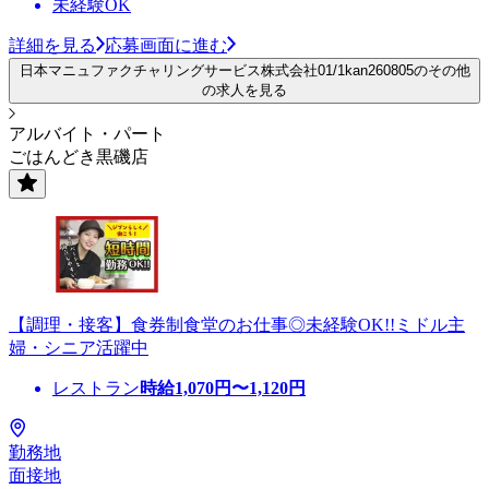
未経験OK
詳細を見る
応募画面に進む
日本マニュファクチャリングサービス株式会社01/1kan260805のその他
の求人を見る
アルバイト・パート
ごはんどき黒磯店
【調理・接客】食券制食堂のお仕事◎未経験OK!!ミドル主
婦・シニア活躍中
レストラン
時給
1,070
円〜
1,120
円
勤務地
面接地