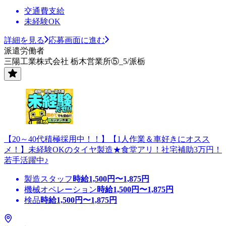
交通費支給
未経験OK
詳細を見る
応募画面に進む
派遣労働者
三陽工業株式会社 栃木営業所⑤_5/派栃
【20～40代積極採用中！！】【1人作業＆車好きにオスス
メ！】未経験OKのタイヤ製造★食堂アリ！社宅補助3万円！
若手活躍中♪
製造スタッフ
時給
1,500
円〜
1,875
円
機械オペレーション
時給
1,500
円〜
1,875
円
検品
時給
1,500
円〜
1,875
円