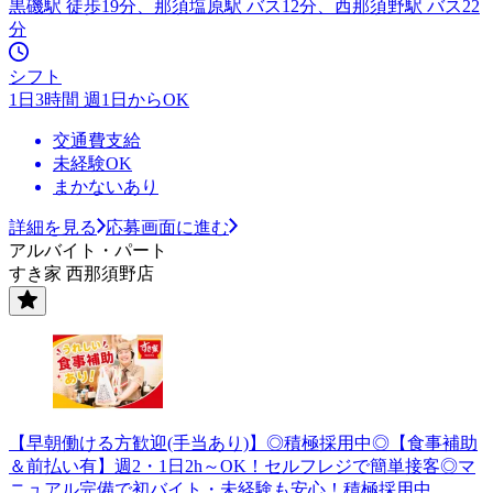
黒磯駅 徒歩19分、那須塩原駅 バス12分、西那須野駅 バス22
分
シフト
1日3時間 週1日からOK
交通費支給
未経験OK
まかないあり
詳細を見る
応募画面に進む
アルバイト・パート
すき家 西那須野店
【早朝働ける方歓迎(手当あり)】◎積極採用中◎【食事補助
＆前払い有】週2・1日2h～OK！セルフレジで簡単接客◎マ
ニュアル完備で初バイト・未経験も安心！積極採用中