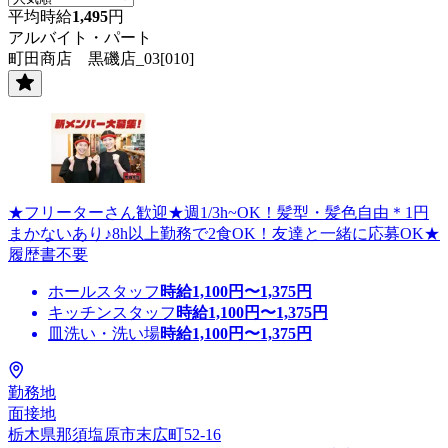
平均時給
1,495
円
アルバイト・パート
町田商店 黒磯店_03[010]
★フリーターさん歓迎★週1/3h~OK！髪型・髪色自由＊1円
まかないあり♪8h以上勤務で2食OK！友達と一緒に応募OK★
履歴書不要
ホールスタッフ
時給
1,100
円〜
1,375
円
キッチンスタッフ
時給
1,100
円〜
1,375
円
皿洗い・洗い場
時給
1,100
円〜
1,375
円
勤務地
面接地
栃木県那須塩原市末広町52-16