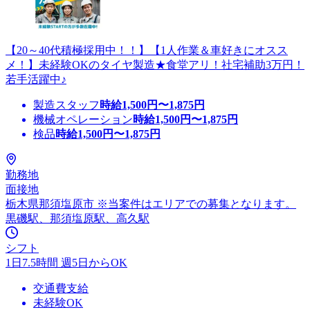
【20～40代積極採用中！！】【1人作業＆車好きにオスス
メ！】未経験OKのタイヤ製造★食堂アリ！社宅補助3万円！
若手活躍中♪
製造スタッフ
時給
1,500
円〜
1,875
円
機械オペレーション
時給
1,500
円〜
1,875
円
検品
時給
1,500
円〜
1,875
円
勤務地
面接地
栃木県那須塩原市 ※当案件はエリアでの募集となります。
黒磯駅、那須塩原駅、高久駅
シフト
1日7.5時間 週5日からOK
交通費支給
未経験OK