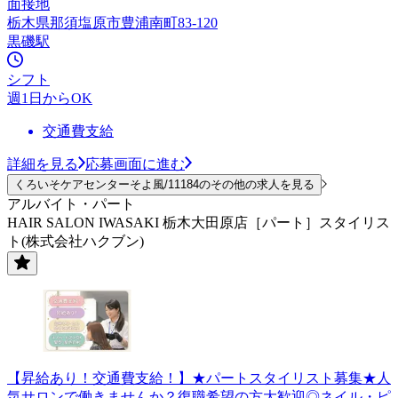
面接地
栃木県那須塩原市豊浦南町83-120
黒磯駅
シフト
週1日からOK
交通費支給
詳細を見る
応募画面に進む
くろいそケアセンターそよ風/11184のその他の求人を見る
アルバイト・パート
HAIR SALON IWASAKI 栃木大田原店［パート］スタイリス
ト(株式会社ハクブン)
【昇給あり！交通費支給！】★パートスタイリスト募集★人
気サロンで働きませんか？復職希望の方大歓迎◎ネイル・ピ