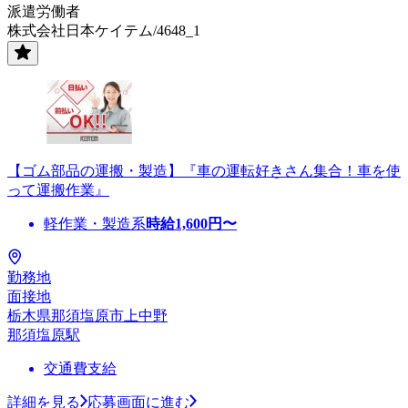
派遣労働者
株式会社日本ケイテム/4648_1
【ゴム部品の運搬・製造】『車の運転好きさん集合！車を使
って運搬作業』
軽作業・製造系
時給
1,600
円〜
勤務地
面接地
栃木県那須塩原市上中野
那須塩原駅
交通費支給
詳細を見る
応募画面に進む