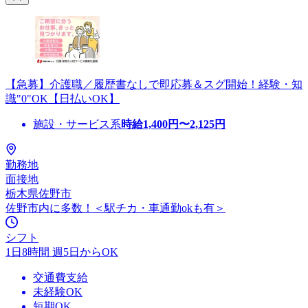
【急募】介護職／履歴書なしで即応募＆スグ開始！経験・知
識"0"OK【日払いOK】
施設・サービス系
時給
1,400
円〜
2,125
円
勤務地
面接地
栃木県佐野市
佐野市内に多数！＜駅チカ・車通勤okも有＞
シフト
1日8時間 週5日からOK
交通費支給
未経験OK
短期OK