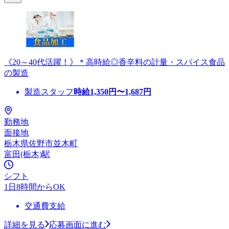
《20～40代活躍！》＊高時給◎香辛料の計量・スパイス食品
の製造
製造スタッフ
時給
1,350
円〜
1,687
円
勤務地
面接地
栃木県佐野市並木町
富田(栃木)駅
シフト
1日8時間からOK
交通費支給
詳細を見る
応募画面に進む