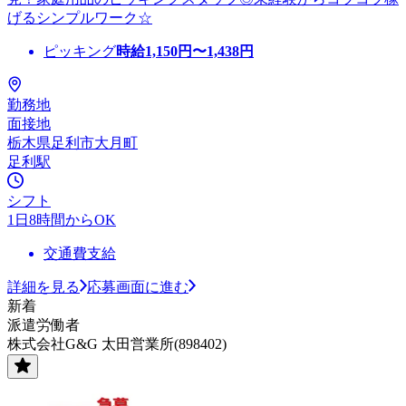
げるシンプルワーク☆
ピッキング
時給
1,150
円〜
1,438
円
勤務地
面接地
栃木県足利市大月町
足利駅
シフト
1日8時間からOK
交通費支給
詳細を見る
応募画面に進む
新着
派遣労働者
株式会社G&G 太田営業所(898402)