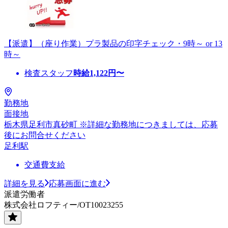
【派遣】（座り作業）プラ製品の印字チェック・9時～ or 13
時～
検査スタッフ
時給
1,122
円〜
勤務地
面接地
栃木県足利市真砂町 ※詳細な勤務地につきましては、応募
後にお問合せください
足利駅
交通費支給
詳細を見る
応募画面に進む
派遣労働者
株式会社ロフティー/OT10023255