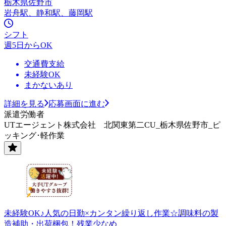
栃木県佐野市
岩舟駅、静和駅、藤岡駅
シフト
週5日からOK
交通費支給
未経験OK
まかないあり
詳細を見る
応募画面に進む
派遣労働者
UTエージェント株式会社 北関東第二CU_栃木県佐野市_ピ
ッキング･軽作業
未経験OK♪人気の日勤×カンタン繰り返し作業☆調味料の製
造補助・出荷梱包！残業少なめ