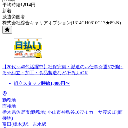
平均時給
1,514
円
新着
派遣労働者
株式会社綜合キャリアオプション(1314GH0810G13★89-N)
【20代～40代活躍中】社保完備・派遣のお仕事☆週5で働け
る☆組立・加工・食品製造など/日払いOK
組立スタッフ
時給
1,400
円〜
勤務地
面接地
栃木県佐野市(勤務地) 小山市神鳥谷1077-1 カーサ渡辺1F(面
接地)
富田(栃木)駅、吉水駅