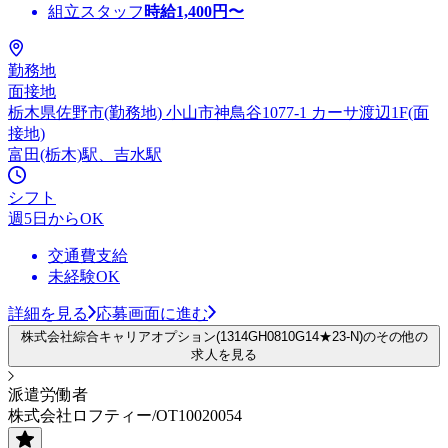
組立スタッフ
時給
1,400
円〜
勤務地
面接地
栃木県佐野市(勤務地) 小山市神鳥谷1077-1 カーサ渡辺1F(面
接地)
富田(栃木)駅、吉水駅
シフト
週5日からOK
交通費支給
未経験OK
詳細を見る
応募画面に進む
株式会社綜合キャリアオプション(1314GH0810G14★23-N)のその他の
求人を見る
派遣労働者
株式会社ロフティー/OT10020054