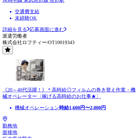
JR両毛線 東武佐野線 佐野駅
交通費支給
未経験OK
詳細を見る
応募画面に進む
派遣労働者
株式会社ロフティー/OT10019343
《20～40代活躍！》＊高時給◎フィルムの巻き替え作業・機
械オペレーター〈稼げる高時給のお仕事★〉
機械オペレーション
時給
1,600
円〜
2,000
円
勤務地
面接地