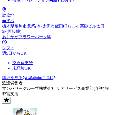
機械オペレーション
時給
1,200
円〜
勤務地
面接地
栃木県足利市(勤務地) 太田市飯田町1255-1 高砂ビル太田
5F(面接地)
あしかがフラワーパーク駅
シフト
週5日からOK
交通費支給
未経験OK
詳細を見る
応募画面に進む
派遣労働者
マンパワーグループ株式会社 ケアサービス事業部(介護) 宇
都宮支店