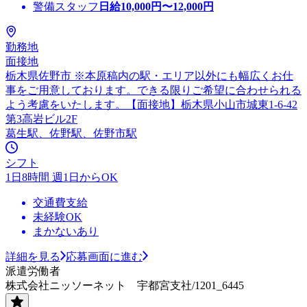
警備スタッフ
日給
10,000
円〜
12,000
円
勤務地
面接地
栃木県佐野市 ※本原稿内の駅・エリア以外にも幅広くお仕
事をご用意しております。できる限りご希望に合わせられる
よう考慮をいたします。【面接地】栃木県小山市城東1-6-42
第3高岩ビル2F
葛生駅、佐野駅、佐野市駅
シフト
1日8時間 週1日からOK
交通費支給
未経験OK
まかないあり
詳細を見る
応募画面に進む
派遣労働者
株式会社ニッソーネット 宇都宮支社/1201_6445