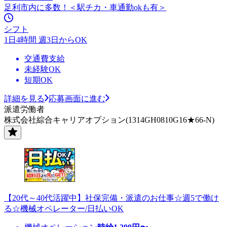
足利市内に多数！＜駅チカ・車通勤okも有＞
シフト
1日4時間 週3日からOK
交通費支給
未経験OK
短期OK
詳細を見る
応募画面に進む
派遣労働者
株式会社綜合キャリアオプション(1314GH0810G16★66-N)
【20代～40代活躍中】社保完備・派遣のお仕事☆週5で働け
る☆機械オペレーター/日払いOK