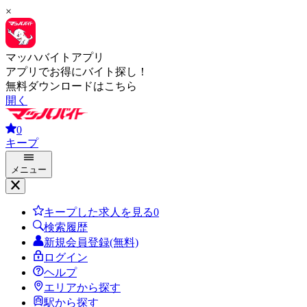
×
マッハバイトアプリ
アプリでお得にバイト探し！
無料ダウンロードはこちら
開く
0
キープ
メニュー
キープした求人を見る
0
検索履歴
新規会員登録(無料)
ログイン
ヘルプ
エリアから探す
駅から探す