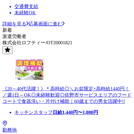
交通費支給
未経験OK
詳細を見る
応募画面に進む
新着
派遣労働者
株式会社ロフティー/OT20001821
《20～40代活躍！》＊高時給◎＼お盆限定×高時給1440円！
／週1日～OK◎未経験歓迎◎佐野市サービスエリアのフード
コートで食器洗い・片付け補助｜60歳までの男女活躍中!!
キッチンスタッフ
日給
1,440
円〜
1,800
円
勤務地