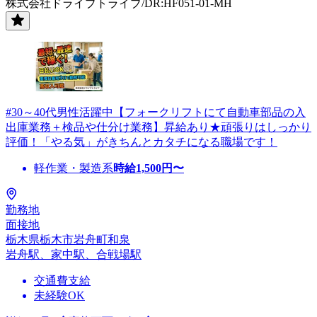
株式会社ドライブトライブ/DR:HF051-01-MH
#30～40代男性活躍中【フォークリフトにて自動車部品の入
出庫業務＋検品や仕分け業務】昇給あり★頑張りはしっかり
評価！「やる気」がきちんとカタチになる職場です！
軽作業・製造系
時給
1,500
円〜
勤務地
面接地
栃木県栃木市岩舟町和泉
岩舟駅、家中駅、合戦場駅
交通費支給
未経験OK