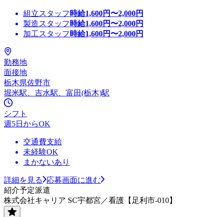
組立スタッフ
時給
1,600
円〜
2,000
円
製造スタッフ
時給
1,600
円〜
2,000
円
加工スタッフ
時給
1,600
円〜
2,000
円
勤務地
面接地
栃木県佐野市
堀米駅、吉水駅、富田(栃木)駅
シフト
週5日からOK
交通費支給
未経験OK
まかないあり
詳細を見る
応募画面に進む
紹介予定派遣
株式会社キャリア SC宇都宮／看護【足利市-010】