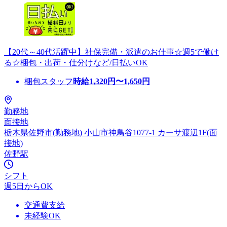
【20代～40代活躍中】社保完備・派遣のお仕事☆週5で働け
る☆梱包・出荷・仕分けなど/日払いOK
梱包スタッフ
時給
1,320
円〜
1,650
円
勤務地
面接地
栃木県佐野市(勤務地) 小山市神鳥谷1077-1 カーサ渡辺1F(面
接地)
佐野駅
シフト
週5日からOK
交通費支給
未経験OK