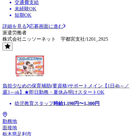
交通費支給
未経験OK
短期OK
詳細を見る
応募画面に進む
派遣労働者
株式会社ニッソーネット 宇都宮支社/1201_2925
負担少なめの保育補助(要資格)サポートメイン【1日4h～／
週3～ok】★即日勤務・夏休み明けスタートOK
幼児教育スタッフ
時給
1,190
円〜
1,300
円
勤務地
面接地
栃木県足利市