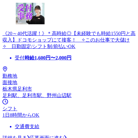
《20～40代活躍！》＊高時給◎【未経験でも時給1550円と高
収入】ドコモショップにて接客！ ✧このお仕事で大儲け
✧ 日勤固定/シフト制/前払いOK
受付
時給
1,600
円〜
2,000
円
勤務地
面接地
栃木県足利市
足利駅、足利市駅、野州山辺駅
シフト
1日8時間からOK
交通費支給
詳細を見る
応募画面に進む