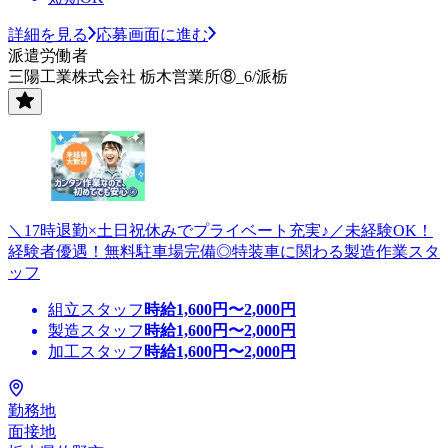
詳細を見る
応募画面に進む
派遣労働者
三陽工業株式会社 栃木営業所⑧_6/派栃
＼17時退勤×土日祝休みでプライベート充実♪／未経験OK！
経験者優遇！無料駐車場完備◎特装車に関わる製造作業スタ
ッフ
組立スタッフ
時給
1,600
円〜
2,000
円
製造スタッフ
時給
1,600
円〜
2,000
円
加工スタッフ
時給
1,600
円〜
2,000
円
勤務地
面接地