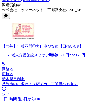
派遣労働者
株式会社ニッソーネット 宇都宮支社/1201_8192
【急募】年齢不問◎力仕事少なめ【日払いOK】
老人介護施設スタッフ
時給
1,350
円〜
2,125
円
勤務地
面接地
栃木県足利市
足利市内に多数！＜駅チカ・車通勤okも有＞
シフト
1日8時間 週5日からOK