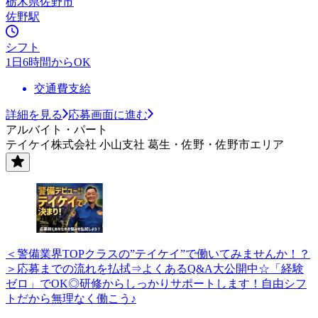
栃木県佐野市
佐野駅
シフト
1日6時間からOK
交通費支給
詳細を見る
応募画面に進む
アルバイト・パート
テイケイ株式会社 小山支社 葛生・佐野・佐野市エリア
＜警備業界TOPクラスの”テイケイ”で働いてみませんか！？
＞応募までの流れを払拭⇒よくあるQ&A大公開中☆「経験
ゼロ」でOK◎研修からしっかりサポートします！自由シフ
トだから無理なく働こう♪