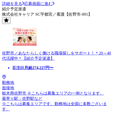
詳細を見る
応募画面に進む
紹介予定派遣
株式会社キャリア SC宇都宮／看護【佐野市-001】
佐野市／あなたらしく働ける職場探しをサポート！＊20～40
代活躍中＊【紹介予定派遣】
看護師
月給
274,227
円〜
勤務地
面接地
栃木県佐野市 ※こちらは募集エリアの一例となります。
最寄り駅：佐野駅など
※こちらは募集エリアです。勤務地は全国に多数ございま
す。