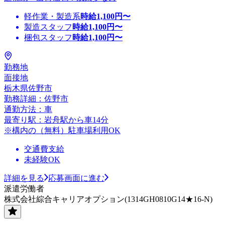
軽作業・製造系
時給
1,100
円〜
製造スタッフ
時給
1,100
円〜
梱包スタッフ
時給
1,100
円〜
勤務地
面接地
栃木県佐野市
勤務詳細：佐野市
通勤方法：車
最寄り駅：岩舟駅から車14分
※構内の（無料）駐車場利用OK
交通費支給
未経験OK
詳細を見る
応募画面に進む
派遣労働者
株式会社綜合キャリアオプション(1314GH0810G14★16-N)