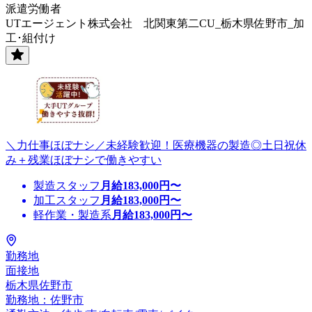
派遣労働者
UTエージェント株式会社 北関東第二CU_栃木県佐野市_加
工･組付け
＼力仕事ほぼナシ／未経験歓迎！医療機器の製造◎土日祝休
み＋残業ほぼナシで働きやすい
製造スタッフ
月給
183,000
円〜
加工スタッフ
月給
183,000
円〜
軽作業・製造系
月給
183,000
円〜
勤務地
面接地
栃木県佐野市
勤務地：佐野市