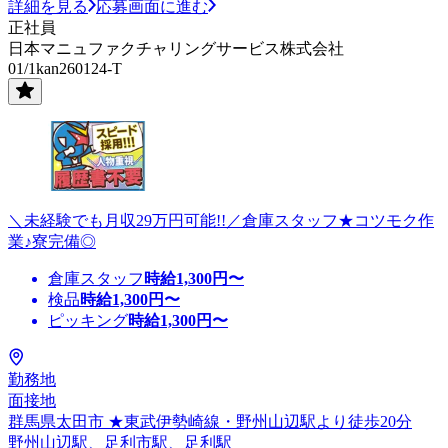
詳細を見る
応募画面に進む
正社員
日本マニュファクチャリングサービス株式会社
01/1kan260124-T
＼未経験でも月収29万円可能!!／倉庫スタッフ★コツモク作
業♪寮完備◎
倉庫スタッフ
時給
1,300
円〜
検品
時給
1,300
円〜
ピッキング
時給
1,300
円〜
勤務地
面接地
群馬県太田市 ★東武伊勢崎線・野州山辺駅より徒歩20分
野州山辺駅、足利市駅、足利駅