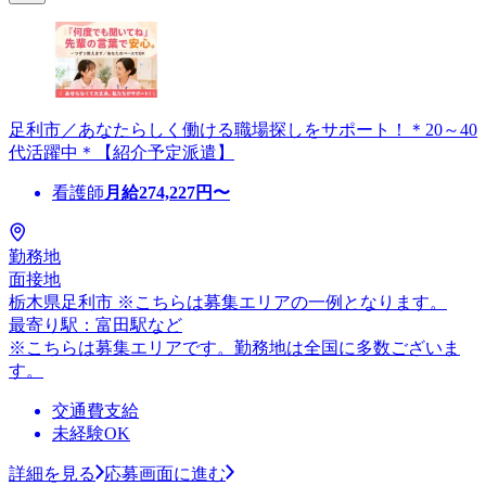
足利市／あなたらしく働ける職場探しをサポート！＊20～40
代活躍中＊【紹介予定派遣】
看護師
月給
274,227
円〜
勤務地
面接地
栃木県足利市 ※こちらは募集エリアの一例となります。
最寄り駅：富田駅など
※こちらは募集エリアです。勤務地は全国に多数ございま
す。
交通費支給
未経験OK
詳細を見る
応募画面に進む