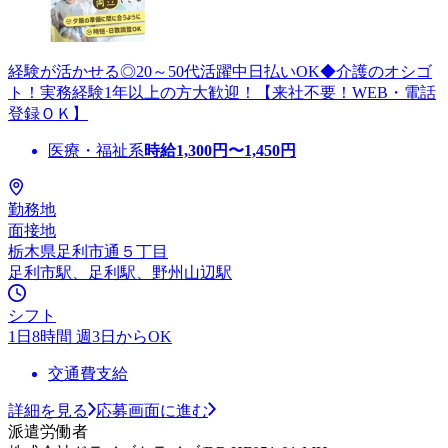
経験が活かせる◎20～50代活躍中日払いOK◆介護のオシゴ
ト！実務経験1年以上の方大歓迎！【来社不要！WEB・電話
登録ＯＫ】
医療・福祉系
時給
1,300
円〜
1,450
円
勤務地
面接地
栃木県足利市通５丁目
足利市駅、足利駅、野州山辺駅
シフト
1日8時間 週3日からOK
交通費支給
詳細を見る
応募画面に進む
派遣労働者