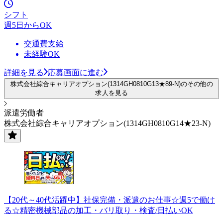
シフト
週5日からOK
交通費支給
未経験OK
詳細を見る
応募画面に進む
株式会社綜合キャリアオプション(1314GH0810G13★89-N)のその他の
求人を見る
派遣労働者
株式会社綜合キャリアオプション(1314GH0810G14★23-N)
【20代～40代活躍中】社保完備・派遣のお仕事☆週5で働け
る☆精密機械部品の加工・バリ取り・検査/日払いOK