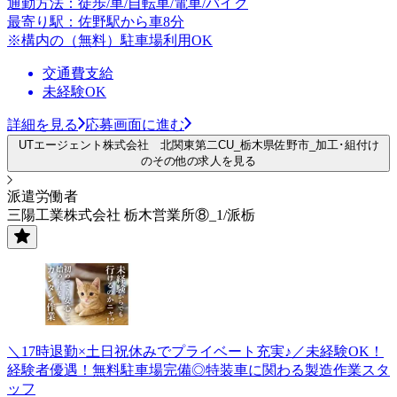
通勤方法：徒歩/車/自転車/電車/バイク
最寄り駅：佐野駅から車8分
※構内の（無料）駐車場利用OK
交通費支給
未経験OK
詳細を見る
応募画面に進む
UTエージェント株式会社 北関東第二CU_栃木県佐野市_加工･組付け
のその他の求人を見る
派遣労働者
三陽工業株式会社 栃木営業所⑧_1/派栃
＼17時退勤×土日祝休みでプライベート充実♪／未経験OK！
経験者優遇！無料駐車場完備◎特装車に関わる製造作業スタ
ッフ