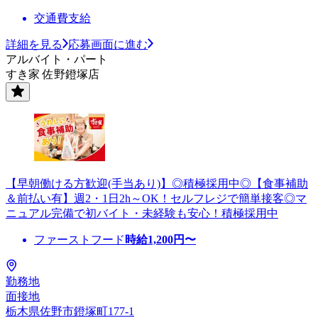
交通費支給
詳細を見る
応募画面に進む
アルバイト・パート
すき家 佐野鐙塚店
【早朝働ける方歓迎(手当あり)】◎積極採用中◎【食事補助
＆前払い有】週2・1日2h～OK！セルフレジで簡単接客◎マ
ニュアル完備で初バイト・未経験も安心！積極採用中
ファーストフード
時給
1,200
円〜
勤務地
面接地
栃木県佐野市鐙塚町177-1