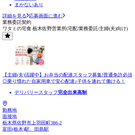
まかないあり
詳細を見る
応募画面に進む
業務委託契約
ワタミの宅食 栃木佐野営業所(宅配/業務委託/主婦(夫)向け)
【主婦(夫)活躍中】お弁当の配達スタッフ募集!普通免許必須
◎乗り慣れた自家用車で安心配達♪子供を連れて働ける！
デリバリースタッフ
完全出来高制
勤務地
面接地
栃木県佐野市上羽田町386-2
富田(栃木)駅、田島駅