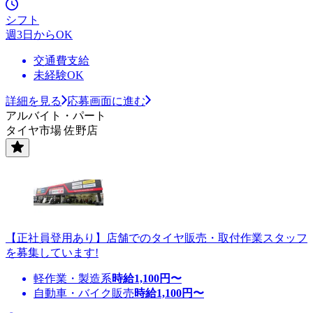
シフト
週3日からOK
交通費支給
未経験OK
詳細を見る
応募画面に進む
アルバイト・パート
タイヤ市場 佐野店
【正社員登用あり】店舗でのタイヤ販売・取付作業スタッフ
を募集しています!
軽作業・製造系
時給
1,100
円〜
自動車・バイク販売
時給
1,100
円〜