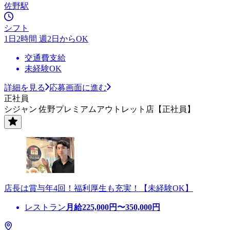
佐野駅
シフト
1日2時間 週2日からOK
交通費支給
未経験OK
詳細を見る
応募画面に進む
正社員
シジャン 佐野プレミアムアウトレット店【正社員】
店長は賞与年4回！福利厚生も充実！【未経験OK】
レストラン
月給
225,000
円〜
350,000
円