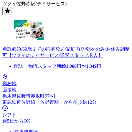
ツクイ佐野赤坂(デイサービス)
免許必須/69歳までの応募歓迎/家庭両立/朝夕のみ/お休み調整
可【ツクイのデイサービス/送迎スタッフ求人】
配送・物流スタッフ
時給
1,068
円〜
1,349
円
勤務地
面接地
栃木県佐野市赤坂町974-1
東武鉄道佐野線「佐野市駅」から徒歩約12分
シフト
週5日からOK
交通費支給