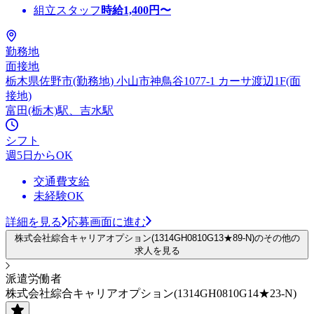
組立スタッフ
時給
1,400
円〜
勤務地
面接地
栃木県佐野市(勤務地) 小山市神鳥谷1077-1 カーサ渡辺1F(面
接地)
富田(栃木)駅、吉水駅
シフト
週5日からOK
交通費支給
未経験OK
詳細を見る
応募画面に進む
株式会社綜合キャリアオプション(1314GH0810G13★89-N)のその他の
求人を見る
派遣労働者
株式会社綜合キャリアオプション(1314GH0810G14★23-N)