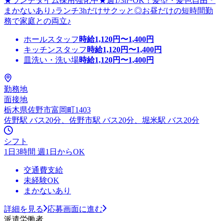
★ランチタイム採用強化中★週1/3h~OK！髪型・髪色自由＊
まかないあり♪ランチ3hだけサクッと◎お昼だけの短時間勤
務で家庭との両立♪
ホールスタッフ
時給
1,120
円〜
1,400
円
キッチンスタッフ
時給
1,120
円〜
1,400
円
皿洗い・洗い場
時給
1,120
円〜
1,400
円
勤務地
面接地
栃木県佐野市富岡町1403
佐野駅 バス20分、佐野市駅 バス20分、堀米駅 バス20分
シフト
1日3時間 週1日からOK
交通費支給
未経験OK
まかないあり
詳細を見る
応募画面に進む
派遣労働者