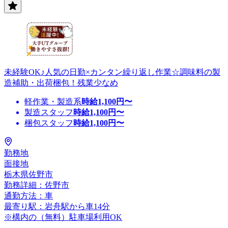
未経験OK♪人気の日勤×カンタン繰り返し作業☆調味料の製
造補助・出荷梱包！残業少なめ
軽作業・製造系
時給
1,100
円〜
製造スタッフ
時給
1,100
円〜
梱包スタッフ
時給
1,100
円〜
勤務地
面接地
栃木県佐野市
勤務詳細：佐野市
通勤方法：車
最寄り駅：岩舟駅から車14分
※構内の（無料）駐車場利用OK