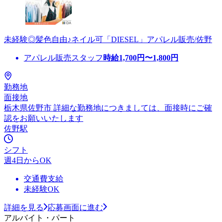
未経験◎髪色自由♪ネイル可「DIESEL」アパレル販売/佐野
アパレル販売スタッフ
時給
1,700
円〜
1,800
円
勤務地
面接地
栃木県佐野市 詳細な勤務地につきましては、面接時にご確
認をお願いいたします
佐野駅
シフト
週4日からOK
交通費支給
未経験OK
詳細を見る
応募画面に進む
アルバイト・パート