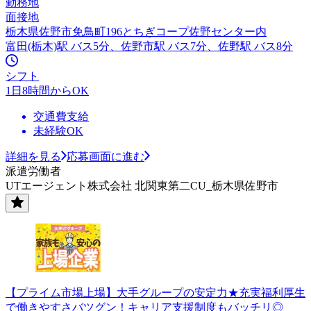
勤務地
面接地
栃木県佐野市免鳥町196とちぎコープ佐野センター内
富田(栃木)駅 バス5分、佐野市駅 バス7分、佐野駅 バス8分
シフト
1日8時間からOK
交通費支給
未経験OK
詳細を見る
応募画面に進む
派遣労働者
UTエージェント株式会社 北関東第二CU_栃木県佐野市
【プライム市場上場】大手グループの安定力★充実福利厚生
で働きやすさバツグン！キャリア支援制度もバッチリ◎