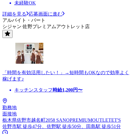
未経験OK
詳細を見る
応募画面に進む
アルバイト・パート
シジャン 佐野プレミアムアウトレット店
「時間を有効活用したい！」→短時間もOKなので効率よく
稼げます♪
キッチンスタッフ
時給
1,200
円〜
勤務地
面接地
栃木県佐野市越名町2058 SANOPREMIUMOUTLETET'S
佐野市駅 徒歩47分、佐野駅 徒歩50分、田島駅 徒歩51分