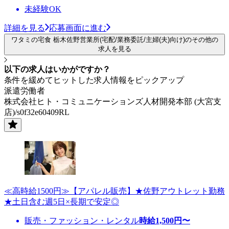
未経験OK
詳細を見る
応募画面に進む
ワタミの宅食 栃木佐野営業所(宅配/業務委託/主婦(夫)向け)のその他の
求人を見る
以下の求人はいかがですか？
条件を緩めてヒットした求人情報をピックアップ
派遣労働者
株式会社ヒト・コミュニケーションズ人材開発本部 (大宮支
店)/s0f32e60409RL
≪高時給1500円≫【アパレル販売】★佐野アウトレット勤務
★土日含む週5日×長期で安定◎
販売・ファッション・レンタル
時給
1,500
円〜