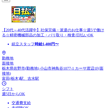
【20代～40代活躍中】社保完備・派遣のお仕事☆週5で働け
る☆精密機械部品の加工・バリ取り・検査/日払いOK
組立スタッフ
時給
1,400
円〜
勤務地
面接地
栃木県佐野市(勤務地) 小山市神鳥谷1077-1 カーサ渡辺1F(面
接地)
富田(栃木)駅、吉水駅
シフト
週5日からOK
交通費支給
未経験OK