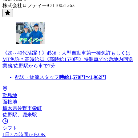
株式会社ロフティー/OT10021263
《20～40代活躍！》必須：大型自動車第一種免許もしくは
MT免許＊高時給◎《高時給1570円》特装車での敷地内回送
業務/佐野駅から車で7分
配送・物流スタッフ
時給
1,570
円〜
1,962
円
勤務地
面接地
栃木県佐野市栄町
佐野駅、堀米駅
シフト
1日7.75時間からOK