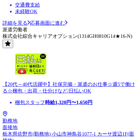
交通費支給
未経験OK
詳細を見る
応募画面に進む
派遣労働者
株式会社綜合キャリアオプション(1314GH0810G14★16-N)
【20代～40代活躍中】社保完備・派遣のお仕事☆週5で働け
る☆梱包・出荷・仕分けなど/日払いOK
梱包スタッフ
時給
1,320
円〜
1,650
円
勤務地
面接地
栃木県佐野市(勤務地) 小山市神鳥谷1077-1 カーサ渡辺1F(面