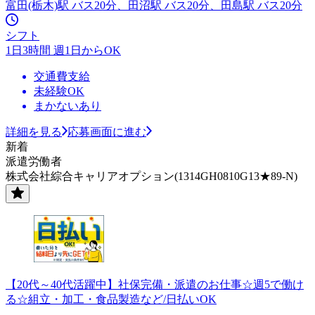
富田(栃木)駅 バス20分、田沼駅 バス20分、田島駅 バス20分
シフト
1日3時間 週1日からOK
交通費支給
未経験OK
まかないあり
詳細を見る
応募画面に進む
新着
派遣労働者
株式会社綜合キャリアオプション(1314GH0810G13★89-N)
【20代～40代活躍中】社保完備・派遣のお仕事☆週5で働け
る☆組立・加工・食品製造など/日払いOK