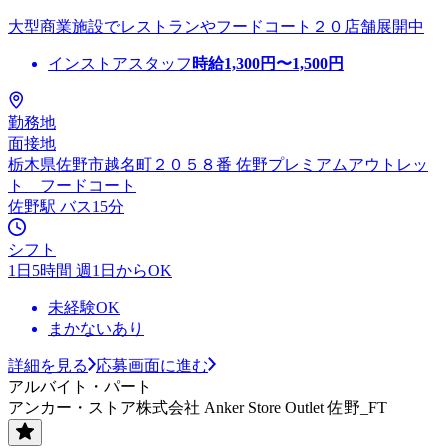
大型商業施設でレストランやフードコート２０店舗展開中
インストアスタッフ
時給
1,300
円〜
1,500
円
勤務地
面接地
栃木県佐野市越名町２０５８番 佐野プレミアムアウトレッ
ト フードコート
佐野駅 バス15分
シフト
1日5時間 週1日からOK
未経験OK
まかないあり
詳細を見る
応募画面に進む
アルバイト・パート
アンカー・ストア株式会社 Anker Store Outlet 佐野_FT