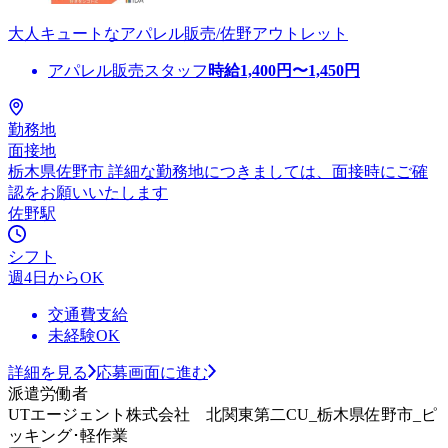
大人キュートなアパレル販売/佐野アウトレット
アパレル販売スタッフ
時給
1,400
円〜
1,450
円
勤務地
面接地
栃木県佐野市 詳細な勤務地につきましては、面接時にご確
認をお願いいたします
佐野駅
シフト
週4日からOK
交通費支給
未経験OK
詳細を見る
応募画面に進む
派遣労働者
UTエージェント株式会社 北関東第二CU_栃木県佐野市_ピ
ッキング･軽作業