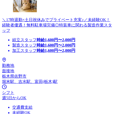
＼17時退勤×土日祝休みでプライベート充実♪／未経験OK！
経験者優遇！無料駐車場完備◎特装車に関わる製造作業スタ
ッフ
組立スタッフ
時給
1,600
円〜
2,000
円
製造スタッフ
時給
1,600
円〜
2,000
円
加工スタッフ
時給
1,600
円〜
2,000
円
勤務地
面接地
栃木県佐野市
堀米駅、吉水駅、富田(栃木)駅
シフト
週5日からOK
交通費支給
未経験OK