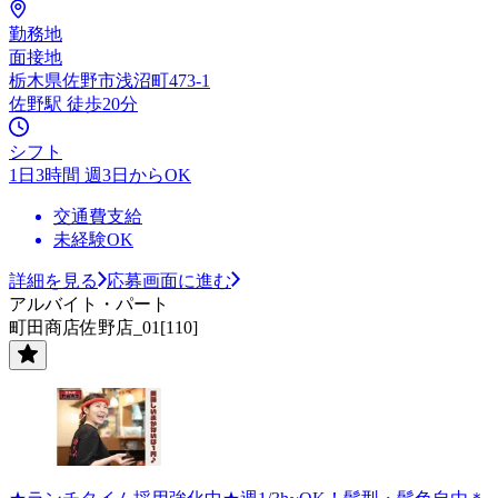
勤務地
面接地
栃木県佐野市浅沼町473-1
佐野駅 徒歩20分
シフト
1日3時間 週3日からOK
交通費支給
未経験OK
詳細を見る
応募画面に進む
アルバイト・パート
町田商店佐野店_01[110]