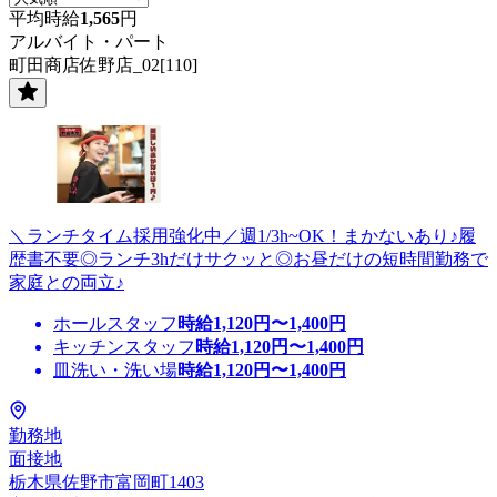
平均時給
1,565
円
アルバイト・パート
町田商店佐野店_02[110]
＼ランチタイム採用強化中／週1/3h~OK！まかないあり♪履
歴書不要◎ランチ3hだけサクッと◎お昼だけの短時間勤務で
家庭との両立♪
ホールスタッフ
時給
1,120
円〜
1,400
円
キッチンスタッフ
時給
1,120
円〜
1,400
円
皿洗い・洗い場
時給
1,120
円〜
1,400
円
勤務地
面接地
栃木県佐野市富岡町1403