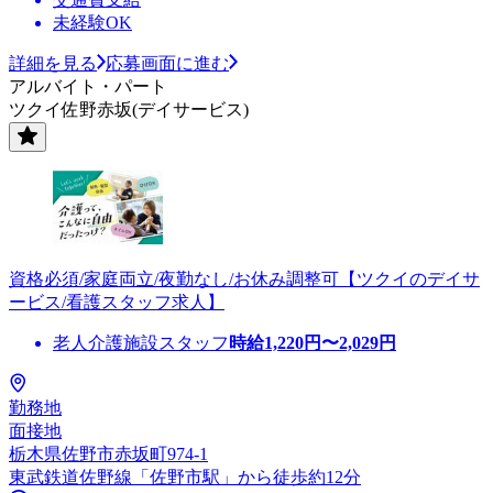
未経験OK
詳細を見る
応募画面に進む
アルバイト・パート
ツクイ佐野赤坂(デイサービス)
資格必須/家庭両立/夜勤なし/お休み調整可【ツクイのデイサ
ービス/看護スタッフ求人】
老人介護施設スタッフ
時給
1,220
円〜
2,029
円
勤務地
面接地
栃木県佐野市赤坂町974-1
東武鉄道佐野線「佐野市駅」から徒歩約12分