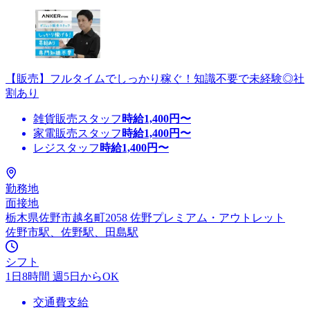
【販売】フルタイムでしっかり稼ぐ！知識不要で未経験◎社
割あり
雑貨販売スタッフ
時給
1,400
円〜
家電販売スタッフ
時給
1,400
円〜
レジスタッフ
時給
1,400
円〜
勤務地
面接地
栃木県佐野市越名町2058 佐野プレミアム・アウトレット
佐野市駅、佐野駅、田島駅
シフト
1日8時間 週5日からOK
交通費支給