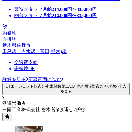
製造スタッフ
月給
214,000
円〜
335,000
円
梱包スタッフ
月給
214,000
円〜
335,000
円
勤務地
面接地
栃木県佐野市
田島駅、吉水駅、富田(栃木)駅
交通費支給
未経験OK
詳細を見る
応募画面に進む
UTエージェント株式会社 北関東第二CU_栃木県佐野市のその他の求人
を見る
派遣労働者
三陽工業株式会社 栃木営業所⑧_1/派栃