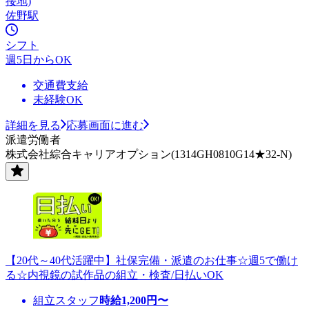
接地)
佐野駅
シフト
週5日からOK
交通費支給
未経験OK
詳細を見る
応募画面に進む
派遣労働者
株式会社綜合キャリアオプション(1314GH0810G14★32-N)
【20代～40代活躍中】社保完備・派遣のお仕事☆週5で働け
る☆内視鏡の試作品の組立・検査/日払いOK
組立スタッフ
時給
1,200
円〜