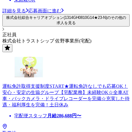
詳細を見る
応募画面に進む
株式会社綜合キャリアオプション(1314GH0810G14★23-N)のその他の
求人を見る
正社員
株式会社トラストシップ 佐野事業所(宅配)
運転免許取得支援制度START★運転免許なしでも応募OK！
安心・安定の生協グループ【宅配業務】未経験OK☆全車AT
車・バックカメラ・ドライブレコーダーを完備☆充実した待
遇・福利厚生を完備！土日休み
宅配便スタッフ
月給
286,688
円〜