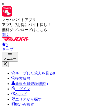
×
マッハバイトアプリ
アプリでお得にバイト探し！
無料ダウンロードはこちら
開く
0
キープ
メニュー
キープした求人を見る
0
検索履歴
新規会員登録(無料)
ログイン
ヘルプ
エリアから探す
駅から探す