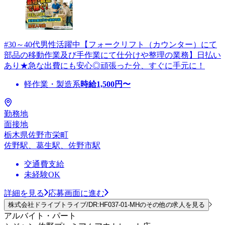
#30～40代男性活躍中【フォークリフト（カウンター）にて
部品の移動作業及び手作業にて仕分けや整理の業務】日払い
あり★急な出費にも安心◎頑張った分、すぐに手元に！
軽作業・製造系
時給
1,500
円〜
勤務地
面接地
栃木県佐野市栄町
佐野駅、葛生駅、佐野市駅
交通費支給
未経験OK
詳細を見る
応募画面に進む
株式会社ドライブトライブ/DR:HF037-01-MHのその他の求人を見る
アルバイト・パート