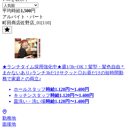
平均時給
1,500
円
アルバイト・パート
町田商店佐野店_01[110]
★ランチタイム採用強化中★週1/3h~OK！髪型・髪色自由＊
まかないあり♪ランチ3hだけサクッと◎お昼だけの短時間勤
務で家庭との両立♪
ホールスタッフ
時給
1,120
円〜
1,400
円
キッチンスタッフ
時給
1,120
円〜
1,400
円
皿洗い・洗い場
時給
1,120
円〜
1,400
円
勤務地
面接地