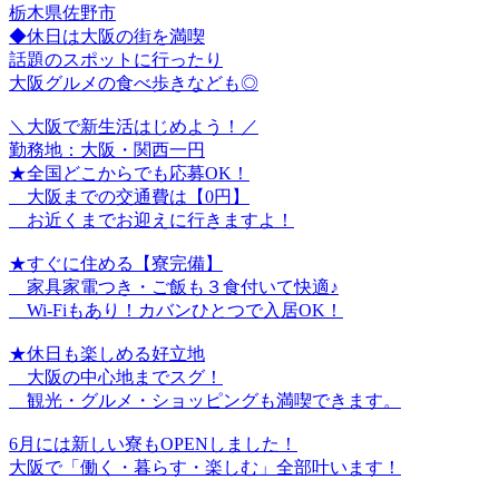
栃木県佐野市
◆休日は大阪の街を満喫
話題のスポットに行ったり
大阪グルメの食べ歩きなども◎
＼大阪で新生活はじめよう！／
勤務地：大阪・関西一円
★全国どこからでも応募OK！
大阪までの交通費は【0円】
お近くまでお迎えに行きますよ！
★すぐに住める【寮完備】
家具家電つき・ご飯も３食付いて快適♪
Wi-Fiもあり！カバンひとつで入居OK！
★休日も楽しめる好立地
大阪の中心地までスグ！
観光・グルメ・ショッピングも満喫できます。
6月には新しい寮もOPENしました！
大阪で「働く・暮らす・楽しむ」全部叶います！