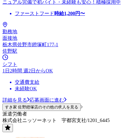
ニュアル完備で初バイト・未経験も安心！積極採用中
ファーストフード
時給
1,200
円〜
勤務地
面接地
栃木県佐野市鐙塚町177-1
佐野駅
シフト
1日2時間 週2日からOK
交通費支給
未経験OK
詳細を見る
応募画面に進む
すき家 佐野鐙塚店のその他の求人を見る
派遣労働者
株式会社ニッソーネット 宇都宮支社/1201_6445