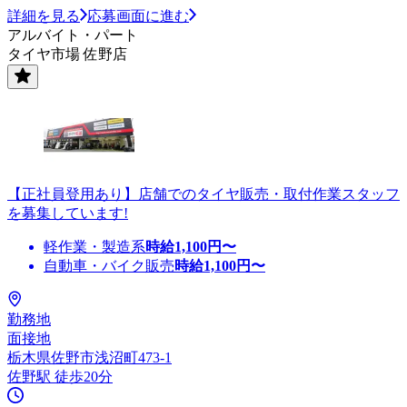
詳細を見る
応募画面に進む
アルバイト・パート
タイヤ市場 佐野店
【正社員登用あり】店舗でのタイヤ販売・取付作業スタッフ
を募集しています!
軽作業・製造系
時給
1,100
円〜
自動車・バイク販売
時給
1,100
円〜
勤務地
面接地
栃木県佐野市浅沼町473-1
佐野駅 徒歩20分