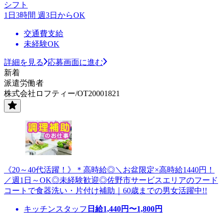
シフト
1日3時間 週3日からOK
交通費支給
未経験OK
詳細を見る
応募画面に進む
新着
派遣労働者
株式会社ロフティー/OT20001821
《20～40代活躍！》＊高時給◎＼お盆限定×高時給1440円！
／週1日～OK◎未経験歓迎◎佐野市サービスエリアのフード
コートで食器洗い・片付け補助｜60歳までの男女活躍中!!
キッチンスタッフ
日給
1,440
円〜
1,800
円