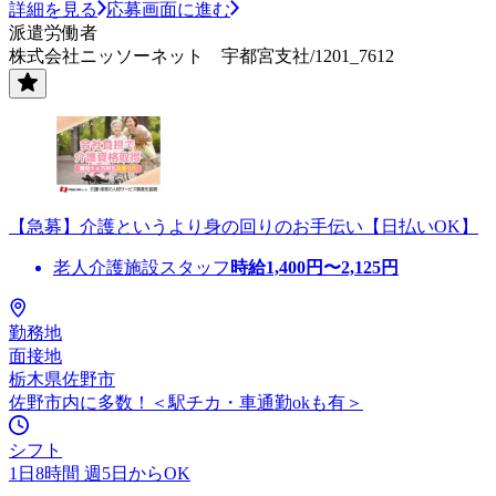
詳細を見る
応募画面に進む
派遣労働者
株式会社ニッソーネット 宇都宮支社/1201_7612
【急募】介護というより身の回りのお手伝い【日払いOK】
老人介護施設スタッフ
時給
1,400
円〜
2,125
円
勤務地
面接地
栃木県佐野市
佐野市内に多数！＜駅チカ・車通勤okも有＞
シフト
1日8時間 週5日からOK