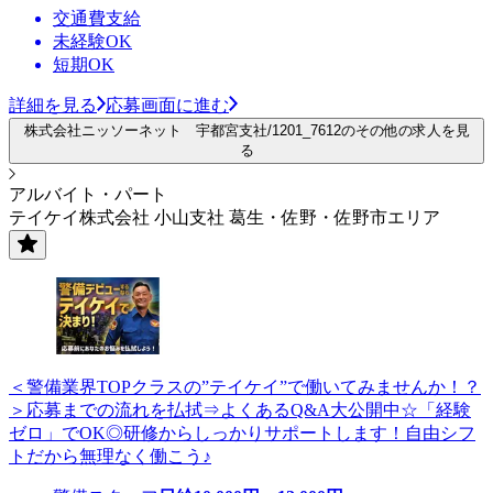
交通費支給
未経験OK
短期OK
詳細を見る
応募画面に進む
株式会社ニッソーネット 宇都宮支社/1201_7612のその他の求人を見
る
アルバイト・パート
テイケイ株式会社 小山支社 葛生・佐野・佐野市エリア
＜警備業界TOPクラスの”テイケイ”で働いてみませんか！？
＞応募までの流れを払拭⇒よくあるQ&A大公開中☆「経験
ゼロ」でOK◎研修からしっかりサポートします！自由シフ
トだから無理なく働こう♪