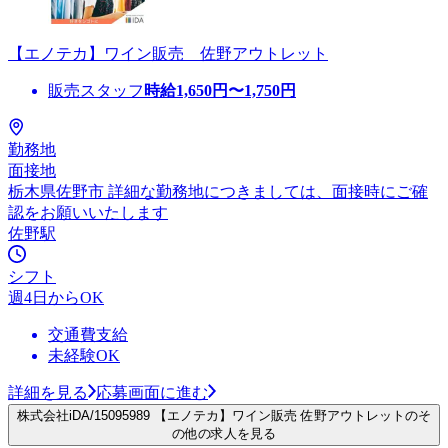
【エノテカ】ワイン販売 佐野アウトレット
販売スタッフ
時給
1,650
円〜
1,750
円
勤務地
面接地
栃木県佐野市 詳細な勤務地につきましては、面接時にご確
認をお願いいたします
佐野駅
シフト
週4日からOK
交通費支給
未経験OK
詳細を見る
応募画面に進む
株式会社iDA/15095989 【エノテカ】ワイン販売 佐野アウトレットのそ
の他の求人を見る