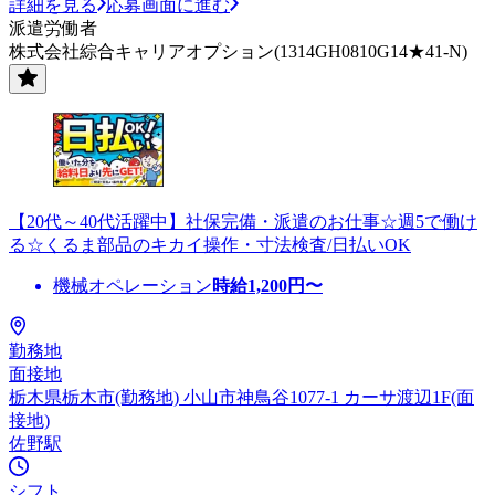
詳細を見る
応募画面に進む
派遣労働者
株式会社綜合キャリアオプション(1314GH0810G14★41-N)
【20代～40代活躍中】社保完備・派遣のお仕事☆週5で働け
る☆くるま部品のキカイ操作・寸法検査/日払いOK
機械オペレーション
時給
1,200
円〜
勤務地
面接地
栃木県栃木市(勤務地) 小山市神鳥谷1077-1 カーサ渡辺1F(面
接地)
佐野駅
シフト