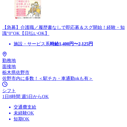
【急募】介護職／履歴書なしで即応募＆スグ開始！経験・知
識"0"OK【日払いOK】
施設・サービス系
時給
1,400
円〜
2,125
円
勤務地
面接地
栃木県佐野市
佐野市内に多数！＜駅チカ・車通勤okも有＞
シフト
1日8時間 週5日からOK
交通費支給
未経験OK
短期OK