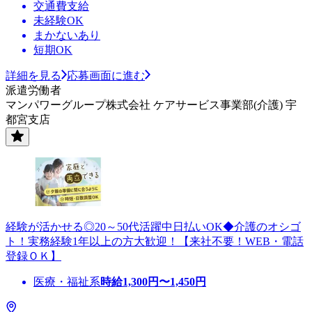
交通費支給
未経験OK
まかないあり
短期OK
詳細を見る
応募画面に進む
派遣労働者
マンパワーグループ株式会社 ケアサービス事業部(介護) 宇
都宮支店
経験が活かせる◎20～50代活躍中日払いOK◆介護のオシゴ
ト！実務経験1年以上の方大歓迎！【来社不要！WEB・電話
登録ＯＫ】
医療・福祉系
時給
1,300
円〜
1,450
円