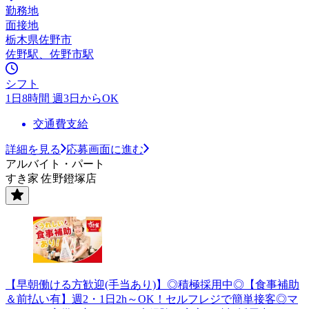
勤務地
面接地
栃木県佐野市
佐野駅、佐野市駅
シフト
1日8時間 週3日からOK
交通費支給
詳細を見る
応募画面に進む
アルバイト・パート
すき家 佐野鐙塚店
【早朝働ける方歓迎(手当あり)】◎積極採用中◎【食事補助
＆前払い有】週2・1日2h～OK！セルフレジで簡単接客◎マ