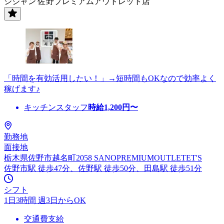
シジャン 佐野プレミアムアウトレット店
「時間を有効活用したい！」→短時間もOKなので効率よく
稼げます♪
キッチンスタッフ
時給
1,200
円〜
勤務地
面接地
栃木県佐野市越名町2058 SANOPREMIUMOUTLETET'S
佐野市駅 徒歩47分、佐野駅 徒歩50分、田島駅 徒歩51分
シフト
1日3時間 週3日からOK
交通費支給