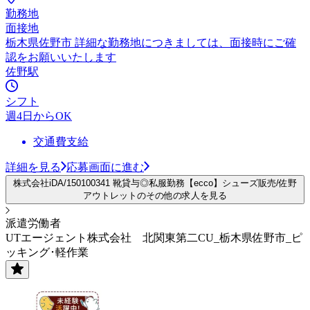
勤務地
面接地
栃木県佐野市 詳細な勤務地につきましては、面接時にご確
認をお願いいたします
佐野駅
シフト
週4日からOK
交通費支給
詳細を見る
応募画面に進む
株式会社iDA/150100341 靴貸与◎私服勤務【ecco】シューズ販売/佐野
アウトレットのその他の求人を見る
派遣労働者
UTエージェント株式会社 北関東第二CU_栃木県佐野市_ピ
ッキング･軽作業