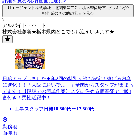
詳細を見る
応募画面に進む
UTエージェント株式会社 北関東第二CU_栃木県佐野市_ピッキング･
軽作業のその他の求人を見る
アルバイト・パート
株式会社創新★栃木県内どこでもお迎えいきます★
日給アップしました★年2回の特別支給も決定！稼げる内容
に進化！！「大阪においでよ！」全国からスタッフが集まっ
てます！【現場での簡単作業】スグに住める個室寮でご飯3
食付き！男性活躍中！
工事スタッフ
日給
10,500
円〜
12,500
円
勤務地
面接地