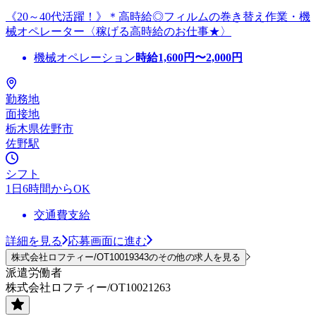
《20～40代活躍！》＊高時給◎フィルムの巻き替え作業・機
械オペレーター〈稼げる高時給のお仕事★〉
機械オペレーション
時給
1,600
円〜
2,000
円
勤務地
面接地
栃木県佐野市
佐野駅
シフト
1日6時間からOK
交通費支給
詳細を見る
応募画面に進む
株式会社ロフティー/OT10019343のその他の求人を見る
派遣労働者
株式会社ロフティー/OT10021263