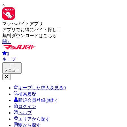
×
マッハバイトアプリ
アプリでお得にバイト探し！
無料ダウンロードはこちら
開く
0
キープ
メニュー
キープした求人を見る
0
検索履歴
新規会員登録(無料)
ログイン
ヘルプ
エリアから探す
駅から探す