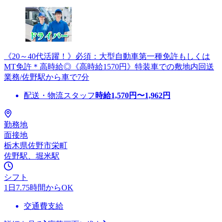
《20～40代活躍！》必須：大型自動車第一種免許もしくは
MT免許＊高時給◎《高時給1570円》特装車での敷地内回送
業務/佐野駅から車で7分
配送・物流スタッフ
時給
1,570
円〜
1,962
円
勤務地
面接地
栃木県佐野市栄町
佐野駅、堀米駅
シフト
1日7.75時間からOK
交通費支給