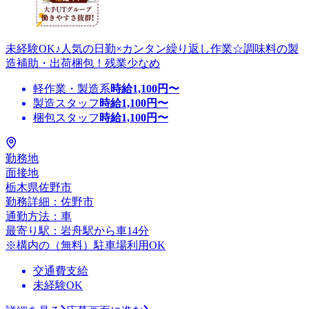
未経験OK♪人気の日勤×カンタン繰り返し作業☆調味料の製
造補助・出荷梱包！残業少なめ
軽作業・製造系
時給
1,100
円〜
製造スタッフ
時給
1,100
円〜
梱包スタッフ
時給
1,100
円〜
勤務地
面接地
栃木県佐野市
勤務詳細：佐野市
通勤方法：車
最寄り駅：岩舟駅から車14分
※構内の（無料）駐車場利用OK
交通費支給
未経験OK