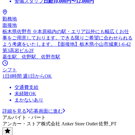
警備スタッフ
日給
10,000
円〜
12,000
円
勤務地
面接地
栃木県佐野市 ※本原稿内の駅・エリア以外にも幅広くお仕
事をご用意しております。できる限りご希望に合わせられる
よう考慮をいたします。【面接地】栃木県小山市城東1-6-42
第3高岩ビル2F
葛生駅、佐野駅、佐野市駅
シフト
1日8時間 週1日からOK
交通費支給
未経験OK
まかないあり
詳細を見る
応募画面に進む
アルバイト・パート
アンカー・ストア株式会社 Anker Store Outlet 佐野_PT