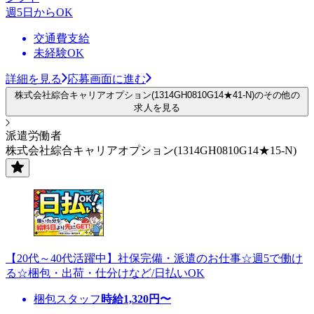
週5日からOK
交通費支給
未経験OK
詳細を見る
応募画面に進む
株式会社綜合キャリアオプション(1314GH0810G14★41-N)のその他の
求人を見る
派遣労働者
株式会社綜合キャリアオプション(1314GH0810G14★15-N)
【20代～40代活躍中】社保完備・派遣のお仕事☆週5で働け
る☆梱包・出荷・仕分けなど/日払いOK
梱包スタッフ
時給
1,320
円〜