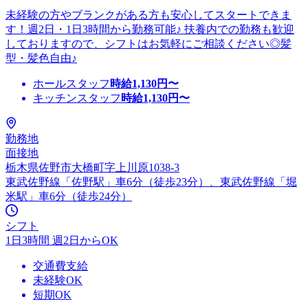
未経験の方やブランクがある方も安心してスタートできま
す！週2日・1日3時間から勤務可能♪ 扶養内での勤務も歓迎
しておりますので、シフトはお気軽にご相談ください◎髪
型・髪色自由♪
ホールスタッフ
時給
1,130
円〜
キッチンスタッフ
時給
1,130
円〜
勤務地
面接地
栃木県佐野市大橋町字上川原1038-3
東武佐野線「佐野駅」車6分（徒歩23分）、東武佐野線「堀
米駅」車6分（徒歩24分）
シフト
1日3時間 週2日からOK
交通費支給
未経験OK
短期OK