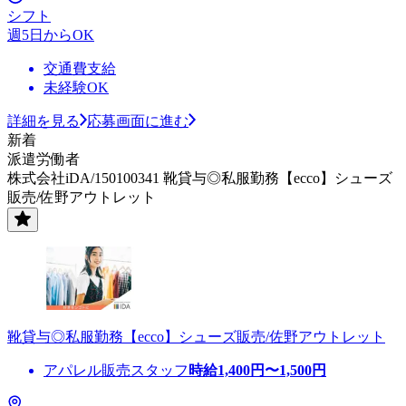
シフト
週5日からOK
交通費支給
未経験OK
詳細を見る
応募画面に進む
新着
派遣労働者
株式会社iDA/150100341 靴貸与◎私服勤務【ecco】シューズ
販売/佐野アウトレット
靴貸与◎私服勤務【ecco】シューズ販売/佐野アウトレット
アパレル販売スタッフ
時給
1,400
円〜
1,500
円