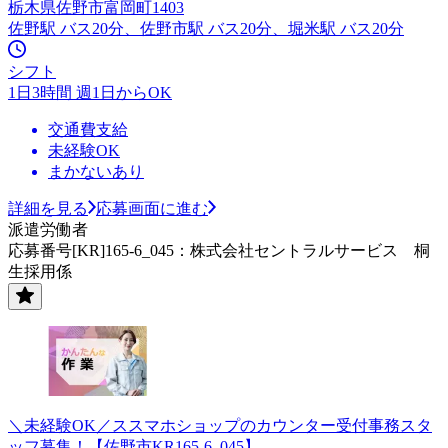
栃木県佐野市富岡町1403
佐野駅 バス20分、佐野市駅 バス20分、堀米駅 バス20分
シフト
1日3時間 週1日からOK
交通費支給
未経験OK
まかないあり
詳細を見る
応募画面に進む
派遣労働者
応募番号[KR]165-6_045：株式会社セントラルサービス 桐
生採用係
＼未経験OK／ススマホショップのカウンター受付事務スタ
ッフ募集！【佐野市KR165-6_045】