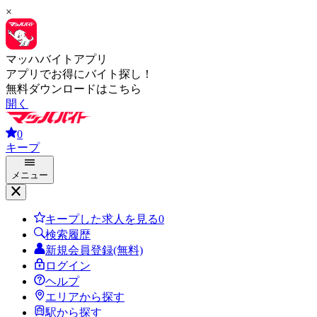
×
マッハバイトアプリ
アプリでお得にバイト探し！
無料ダウンロードはこちら
開く
0
キープ
メニュー
キープした求人を見る
0
検索履歴
新規会員登録(無料)
ログイン
ヘルプ
エリアから探す
駅から探す