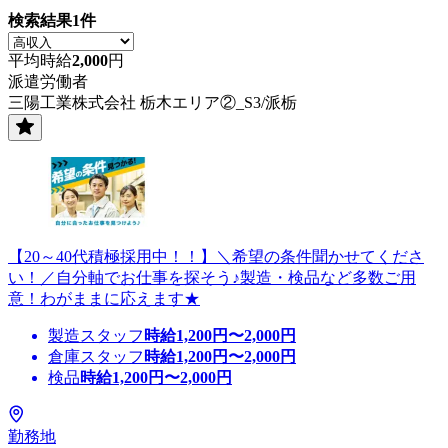
検索結果
1
件
平均時給
2,000
円
派遣労働者
三陽工業株式会社 栃木エリア②_S3/派栃
【20～40代積極採用中！！】＼希望の条件聞かせてくださ
い！／自分軸でお仕事を探そう♪製造・検品など多数ご用
意！わがままに応えます★
製造スタッフ
時給
1,200
円〜
2,000
円
倉庫スタッフ
時給
1,200
円〜
2,000
円
検品
時給
1,200
円〜
2,000
円
勤務地