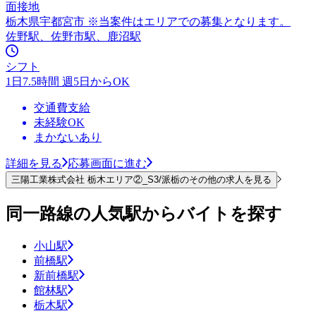
面接地
栃木県宇都宮市 ※当案件はエリアでの募集となります。
佐野駅、佐野市駅、鹿沼駅
シフト
1日7.5時間 週5日からOK
交通費支給
未経験OK
まかないあり
詳細を見る
応募画面に進む
三陽工業株式会社 栃木エリア②_S3/派栃のその他の求人を見る
同一路線の人気駅からバイトを探す
小山駅
前橋駅
新前橋駅
館林駅
栃木駅