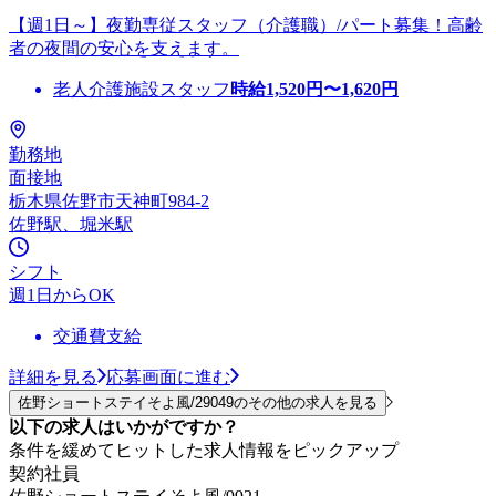
【週1日～】夜勤専従スタッフ（介護職）/パート募集！高齢
者の夜間の安心を支えます。
老人介護施設スタッフ
時給
1,520
円〜
1,620
円
勤務地
面接地
栃木県佐野市天神町984-2
佐野駅、堀米駅
シフト
週1日からOK
交通費支給
詳細を見る
応募画面に進む
佐野ショートステイそよ風/29049のその他の求人を見る
以下の求人はいかがですか？
条件を緩めてヒットした求人情報をピックアップ
契約社員