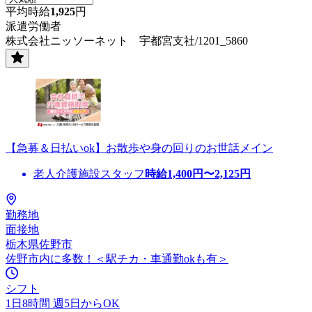
平均時給
1,925
円
派遣労働者
株式会社ニッソーネット 宇都宮支社/1201_5860
【急募＆日払いok】お散歩や身の回りのお世話メイン
老人介護施設スタッフ
時給
1,400
円〜
2,125
円
勤務地
面接地
栃木県佐野市
佐野市内に多数！＜駅チカ・車通勤okも有＞
シフト
1日8時間 週5日からOK