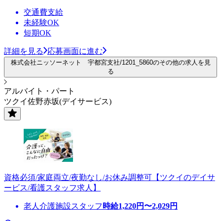
交通費支給
未経験OK
短期OK
詳細を見る
応募画面に進む
株式会社ニッソーネット 宇都宮支社/1201_5860のその他の求人を見
る
アルバイト・パート
ツクイ佐野赤坂(デイサービス)
資格必須/家庭両立/夜勤なし/お休み調整可【ツクイのデイサ
ービス/看護スタッフ求人】
老人介護施設スタッフ
時給
1,220
円〜
2,029
円