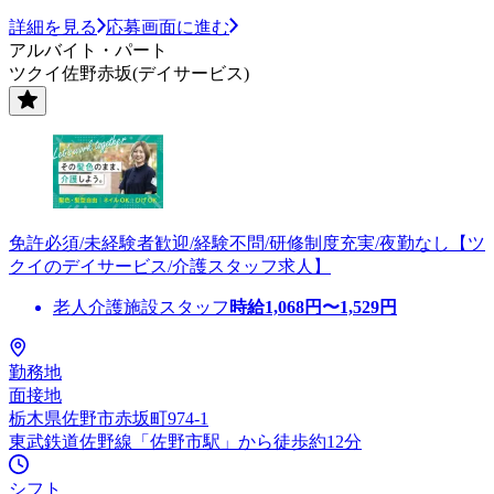
詳細を見る
応募画面に進む
アルバイト・パート
ツクイ佐野赤坂(デイサービス)
免許必須/未経験者歓迎/経験不問/研修制度充実/夜勤なし【ツ
クイのデイサービス/介護スタッフ求人】
老人介護施設スタッフ
時給
1,068
円〜
1,529
円
勤務地
面接地
栃木県佐野市赤坂町974-1
東武鉄道佐野線「佐野市駅」から徒歩約12分
シフト