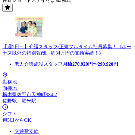
佐野ショートステイそよ風/9921
【週5日～】介護スタッフ/正規フルタイム社員募集！《ボー
ナス以外の特別報酬、約34万円の支給実績！》
老人介護施設スタッフ
月給
270,920
円〜
290,920
円
勤務地
面接地
栃木県佐野市天神町984-2
佐野駅、堀米駅
シフト
週5日からOK
交通費支給