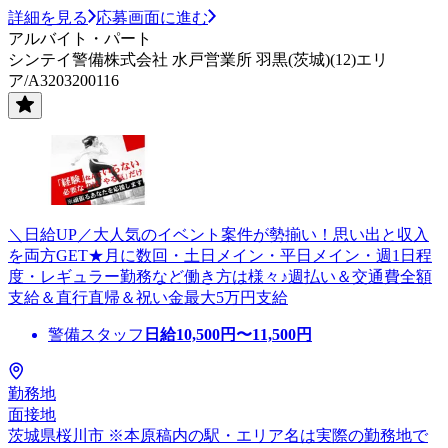
詳細を見る
応募画面に進む
アルバイト・パート
シンテイ警備株式会社 水戸営業所 羽黒(茨城)(12)エリ
ア/A3203200116
＼日給UP／大人気のイベント案件が勢揃い！思い出と収入
を両方GET★月に数回・土日メイン・平日メイン・週1日程
度・レギュラー勤務など働き方は様々♪週払い＆交通費全額
支給＆直行直帰＆祝い金最大5万円支給
警備スタッフ
日給
10,500
円〜
11,500
円
勤務地
面接地
茨城県桜川市 ※本原稿内の駅・エリア名は実際の勤務地で