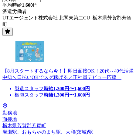
平均時給
1,600
円
派遣労働者
UTエージェント株式会社 北関東第二CU_栃木県芳賀郡芳賀
町
【8月スタートするなら今！】即日面接OK！20代～40代活躍
中◎＼日払いOKでスグ稼げる／正社員デビュー応援！
製造スタッフ
時給
1,300
円〜
1,600
円
梱包スタッフ
時給
1,300
円〜
1,600
円
勤務地
面接地
栃木県芳賀郡芳賀町
岩瀬駅、おもちゃのまち駅、大和(茨城)駅