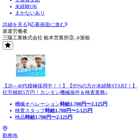
未経験OK
まかないあり
詳細を見る
応募画面に進む
派遣労働者
三陽工業株式会社 栃木営業所③_4/派栃
【20～40代積極採用中！！】【95%の方が未経験START！】
社宅補助5万円！カンタン機械操作＆検査業務♪
機械オペレーション
時給
1,700
円〜
2,125
円
検査スタッフ
時給
1,700
円〜
2,125
円
検品
時給
1,700
円〜
2,125
円
勤務地