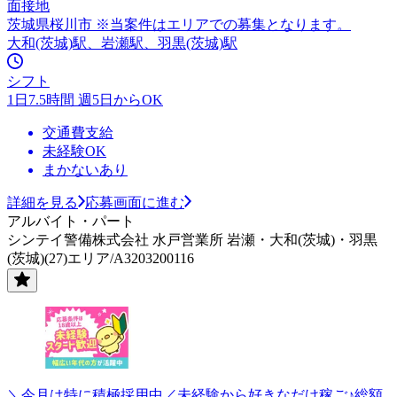
面接地
茨城県桜川市 ※当案件はエリアでの募集となります。
大和(茨城)駅、岩瀬駅、羽黒(茨城)駅
シフト
1日7.5時間 週5日からOK
交通費支給
未経験OK
まかないあり
詳細を見る
応募画面に進む
アルバイト・パート
シンテイ警備株式会社 水戸営業所 岩瀬・大和(茨城)・羽黒
(茨城)(27)エリア/A3203200116
＼今月は特に積極採用中／未経験から好きなだけ稼ご♪総額