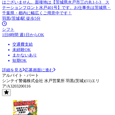
はございません。面接地は【茨城県水戸市三の丸1-1-3 ス
テーションフロント水戸401号】です。お仕事先は茨城県・
千葉県・都内に幅広くご用意中です！
羽黒(茨城)駅 徒歩5分
シフト
1日8時間 週1日からOK
交通費支給
未経験OK
まかないあり
短期OK
詳細を見る
応募画面に進む
アルバイト・パート
シンテイ警備株式会社 水戸営業所 羽黒(茨城)(11)エリ
ア/A3203200116