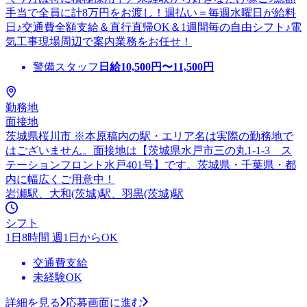
手当で全員に計8万円をお渡し！週払い＝毎週水曜日が給料
日♪交通費全額支給＆直行直帰OK＆1週間毎の自由シフト♪電
気工事現場周辺で案内業務をお任せ！
警備スタッフ
日給
10,500
円〜
11,500
円
勤務地
面接地
茨城県桜川市 ※本原稿内の駅・エリア名は実際の勤務地で
はございません。面接地は【茨城県水戸市三の丸1-1-3 ス
テーションフロント水戸401号】です。茨城県・千葉県・都
内に幅広くご用意中！
岩瀬駅、大和(茨城)駅、羽黒(茨城)駅
シフト
1日8時間 週1日からOK
交通費支給
未経験OK
詳細を見る
応募画面に進む