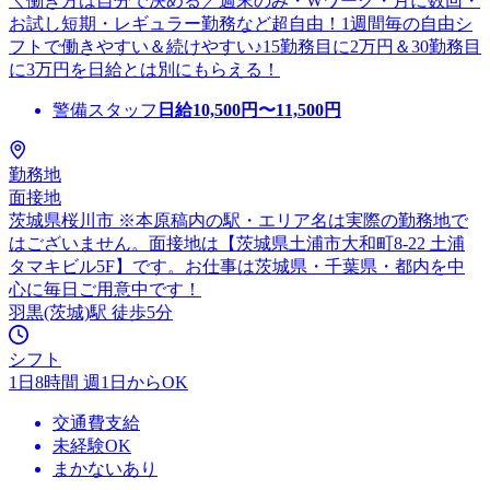
＼働き方は自分で決める／週末のみ・Wワーク・月に数回・
お試し短期・レギュラー勤務など超自由！1週間毎の自由シ
フトで働きやすい＆続けやすい♪15勤務目に2万円＆30勤務目
に3万円を日給とは別にもらえる！
警備スタッフ
日給
10,500
円〜
11,500
円
勤務地
面接地
茨城県桜川市 ※本原稿内の駅・エリア名は実際の勤務地で
はございません。面接地は【茨城県土浦市大和町8-22 土浦
タマキビル5F】です。お仕事は茨城県・千葉県・都内を中
心に毎日ご用意中です！
羽黒(茨城)駅 徒歩5分
シフト
1日8時間 週1日からOK
交通費支給
未経験OK
まかないあり