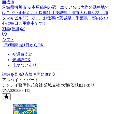
面接地
茨城県桜川市 ※本原稿内の駅・エリア名は実際の勤務地で
はございません。面接地は【茨城県土浦市大和町8-22 土浦
タマキビル5F】です。お仕事は茨城県・千葉県・都内を中
心に毎日ご用意中です！
羽黒(茨城)駅
シフト
1日8時間 週1日からOK
交通費支給
未経験OK
まかないあり
詳細を見る
応募画面に進む
アルバイト・パート
シンテイ警備株式会社 茨城支社 大和(茨城)(21)エリ
ア/A3203200115