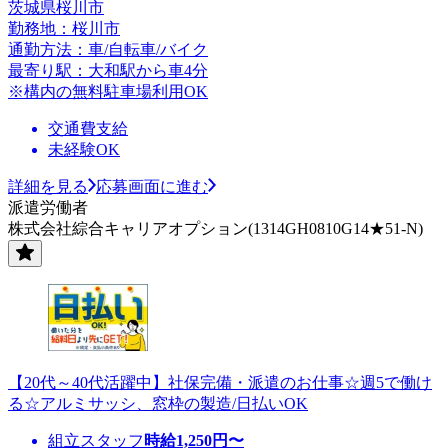
茨城県桜川市
勤務地：桜川市
通勤方法：車/自転車/バイク
最寄り駅：大和駅から車4分
※構内の無料駐車場利用OK
交通費支給
未経験OK
詳細を見る
応募画面に進む
派遣労働者
株式会社綜合キャリアオプション(1314GH0810G14★51-N)
【20代～40代活躍中】社保完備・派遣のお仕事☆週5で働け
る☆アルミサッシ、窓枠の製造/日払いOK
組立スタッフ
時給
1,250
円〜