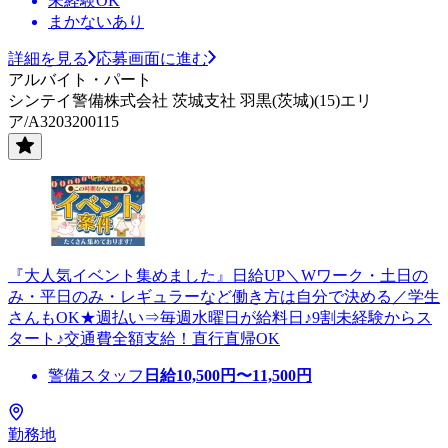
未経験OK
まかないあり
詳細を見る
応募画面に進む
アルバイト・パート
シンテイ警備株式会社 茨城支社 羽黒(茨城)(15)エリ
ア/A3203200115
『大人気イベント集めました』日給UP＼Wワーク・土日の
み・平日のみ・レギュラーなど働き方は自分で決める／学生
さんもOK★週払い⇒毎週水曜日が給料日♪9割未経験からス
タート♪交通費全額支給！直行直帰OK
警備スタッフ
日給
10,500
円〜
11,500
円
勤務地