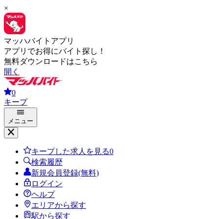
×
マッハバイトアプリ
アプリでお得にバイト探し！
無料ダウンロードはこちら
開く
0
キープ
メニュー
キープした求人を見る
0
検索履歴
新規会員登録(無料)
ログイン
ヘルプ
エリアから探す
駅から探す