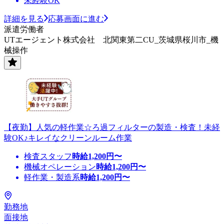
未経験OK
詳細を見る
応募画面に進む
派遣労働者
UTエージェント株式会社 北関東第二CU_茨城県桜川市_機
械操作
【夜勤】人気の軽作業☆ろ過フィルターの製造・検査！未経
験OK♪キレイなクリーンルーム作業
検査スタッフ
時給
1,200
円〜
機械オペレーション
時給
1,200
円〜
軽作業・製造系
時給
1,200
円〜
勤務地
面接地