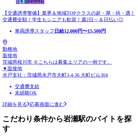
【交通誘導警備】業界＆地域TOPクラスの超・厚・待・遇！
交通費全額！学生もシニアも歓迎！週2日～＆日払い◎
車両誘導スタッフ
日給
12,000
円〜
15,500
円
勤務地
面接地
茨城県桜川市 ※こちらは募集エリアの一例です。
▼面接地
水戸支社：茨城県水戸市大町3-4-36 大町ビル304
交通費支給
未経験OK
詳細を見る
応募画面に進む
こだわり条件から岩瀬駅のバイトを探
す