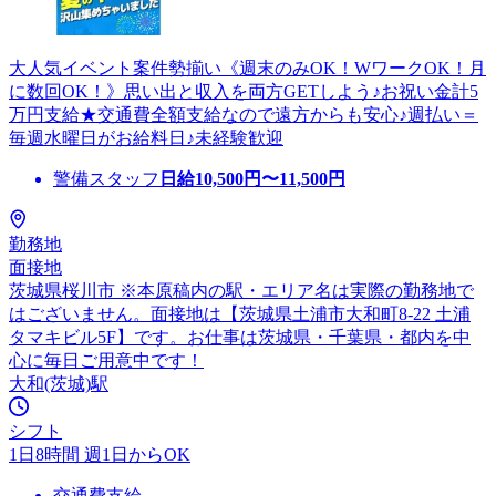
大人気イベント案件勢揃い《週末のみOK！WワークOK！月
に数回OK！》思い出と収入を両方GETしよう♪お祝い金計5
万円支給★交通費全額支給なので遠方からも安心♪週払い＝
毎週水曜日がお給料日♪未経験歓迎
警備スタッフ
日給
10,500
円〜
11,500
円
勤務地
面接地
茨城県桜川市 ※本原稿内の駅・エリア名は実際の勤務地で
はございません。面接地は【茨城県土浦市大和町8-22 土浦
タマキビル5F】です。お仕事は茨城県・千葉県・都内を中
心に毎日ご用意中です！
大和(茨城)駅
シフト
1日8時間 週1日からOK
交通費支給