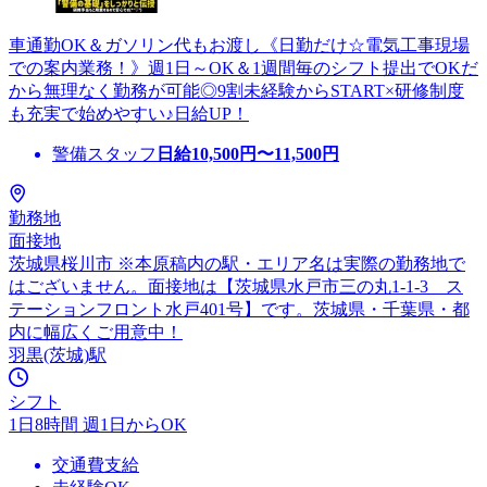
車通勤OK＆ガソリン代もお渡し《日勤だけ☆電気工事現場
での案内業務！》週1日～OK＆1週間毎のシフト提出でOKだ
から無理なく勤務が可能◎9割未経験からSTART×研修制度
も充実で始めやすい♪日給UP！
警備スタッフ
日給
10,500
円〜
11,500
円
勤務地
面接地
茨城県桜川市 ※本原稿内の駅・エリア名は実際の勤務地で
はございません。面接地は【茨城県水戸市三の丸1-1-3 ス
テーションフロント水戸401号】です。茨城県・千葉県・都
内に幅広くご用意中！
羽黒(茨城)駅
シフト
1日8時間 週1日からOK
交通費支給