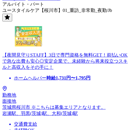
アルバイト・パート
ユースタイルケア【桜川市】01_重訪_非常勤_夜勤/Jb
【夜間見守りSTAFF】3日で専門資格を無料GET！前払いOK
で急な出費も安心◎安定企業で、未経験から将来役立つスキ
ルと高収入をその手に！
ホームヘルパー
時給
1,731
円〜
1,795
円
勤務地
面接地
茨城県桜川市 ※こちらは募集エリアとなります。
岩瀬駅、羽黒(茨城)駅、大和(茨城)駅
交通費支給