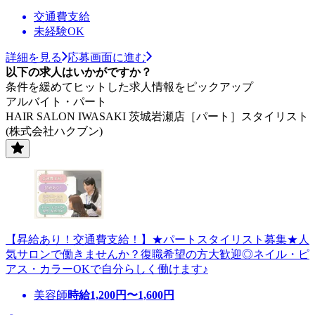
交通費支給
未経験OK
詳細を見る
応募画面に進む
以下の求人はいかがですか？
条件を緩めてヒットした求人情報をピックアップ
アルバイト・パート
HAIR SALON IWASAKI 茨城岩瀬店［パート］スタイリスト
(株式会社ハクブン)
【昇給あり！交通費支給！】★パートスタイリスト募集★人
気サロンで働きませんか？復職希望の方大歓迎◎ネイル・ピ
アス・カラーOKで自分らしく働けます♪
美容師
時給
1,200
円〜
1,600
円