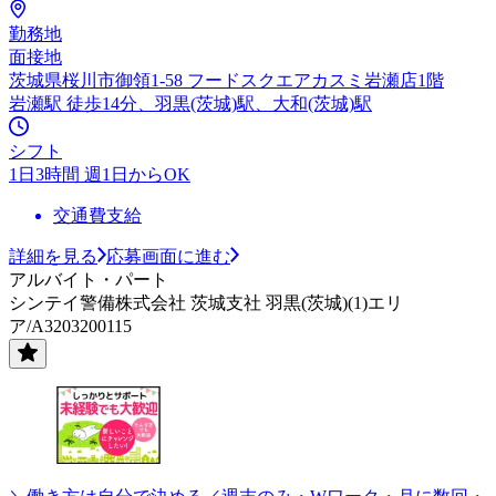
勤務地
面接地
茨城県桜川市御領1-58 フードスクエアカスミ岩瀬店1階
岩瀬駅 徒歩14分、羽黒(茨城)駅、大和(茨城)駅
シフト
1日3時間 週1日からOK
交通費支給
詳細を見る
応募画面に進む
アルバイト・パート
シンテイ警備株式会社 茨城支社 羽黒(茨城)(1)エリ
ア/A3203200115