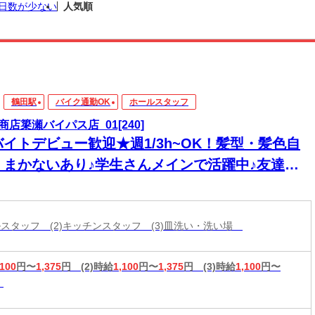
日数が少ない
人気順
鶴田駅
バイク通勤OK
ホールスタッフ
商店簗瀬バイパス店_01[240]
バイトデビュー歓迎★週1/3h~OK！髪型・髪色自
＊まかないあり♪学生さんメインで活躍中♪友達と
緒に応募OK★履歴書不要
ールスタッフ (2)キッチンスタッフ (3)皿洗い・洗い場
,100
円〜
1,375
円
(2)時給
1,100
円〜
1,375
円
(3)時給
1,100
円〜