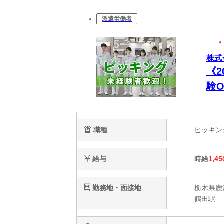
派遣労働者
株式
《2
験
集
職種
ピッキ
給与
時給
1,45
勤務地・面接地
栃木県鹿
鶴田駅