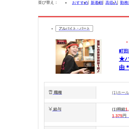
並び替え：
おすすめ
新着順
高収入
勤務
アルバイト・パート
町田
★
由
一
職種
(1)ホ
給与
(1)時給
1
1,375
円