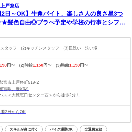
 上戸祭店
週2日～OK】牛角バイト、楽しさ人の良さ星3つ
★★髪色自由◎プラぺ予定や学校の行事とシフト
談可！学生活躍中＊
ールスタッフ (2)キッチンスタッフ (3)皿洗い・洗い場
,150
円〜
(2)時給
1,150
円〜
(3)時給
1,150
円〜
都宮市上戸祭町519-2
雀宮駅、鹿沼駅
バス＜大穂窓口センター西＞から徒歩2分！
 週2日からOK
スキルが身に付く
バイク通勤OK
交通費支給