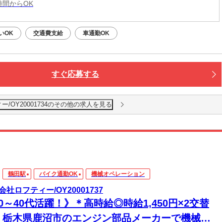
2時間からOK
いOK
交通費支給
車通勤OK
すぐ応募する
/OY20001734のその他の求人を見る
鶴田駅
バイク通勤OK
機械オペレーション
会社ロフティー/OY20001737
0～40代活躍！》＊高時給◎時給1,450円×2交替
！栃木県鹿沼市のエンジン部品メーカーで機械オ