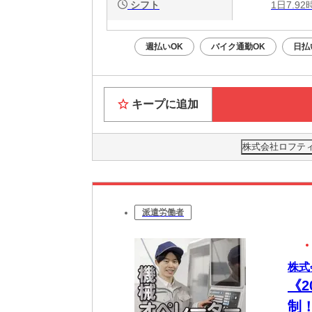
シフト
1日7.9
週払いOK
バイク通勤OK
日払
キープに追加
株式会社ロフティー
派遣労働者
株式
《2
制