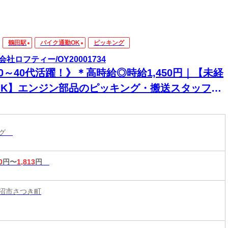
鶴田駅
バイク通勤OK
ピッキング
会社ロフティー/OY20001734
0～40代活躍！》＊高時給◎時給1,450円｜【未経
OK】エンジン部品のピッキング・搬送スタッフ募
！｜54歳までの女性が長期活躍中◎
ング
0
円〜
1,813
円
沼市さつき町