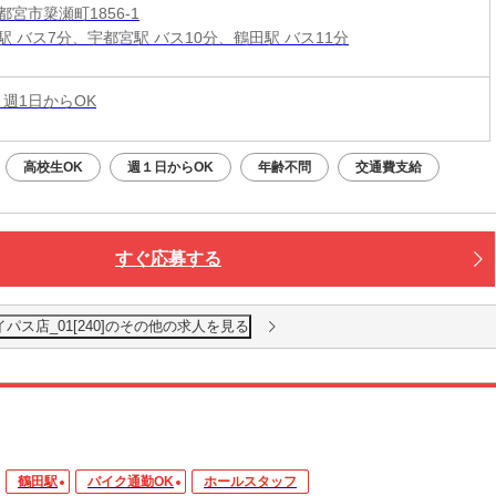
宮市簗瀬町1856-1
駅 バス7分、宇都宮駅 バス10分、鶴田駅 バス11分
 週1日からOK
高校生OK
週１日からOK
年齢不問
交通費支給
すぐ応募する
パス店_01[240]のその他の求人を見る
鶴田駅
バイク通勤OK
ホールスタッフ