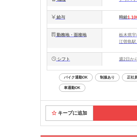
給与
時給
1,10
勤務地・面接地
栃木県宇都
江曽島駅
シフト
週2日か
バイク通勤OK
制服あり
正社
車通勤OK
キープに追加