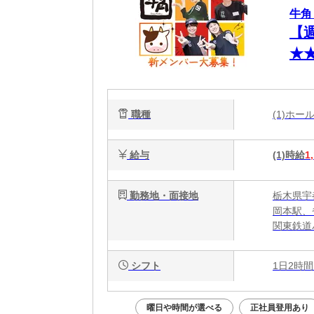
牛角
【
★
相
職種
(1)ホ
給与
(1)時給
1
勤務地・面接地
栃木県宇
岡本駅、
関東鉄道
シフト
1日2時間
曜日や時間が選べる
正社員登用あり