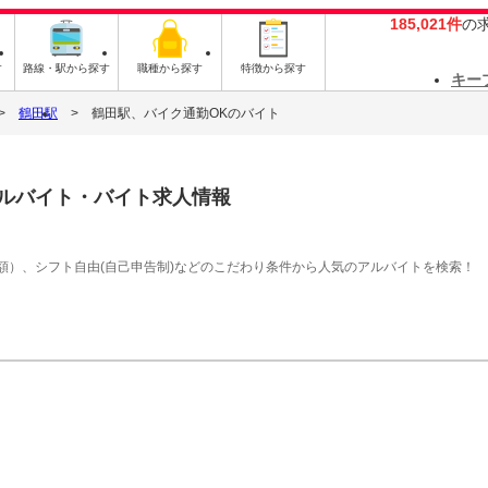
185,021件
の
す
路線・駅から探す
職種から探す
特徴から探す
キー
鶴田駅
鶴田駅、バイク通勤OKのバイト
ルバイト・バイト求人情報
額）、シフト自由(自己申告制)などのこだわり条件から人気のアルバイトを検索！