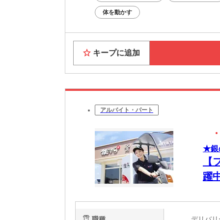
体を動かす
キープに追加
アルバイト・パート
★銀
【
躍
職種
デリバ