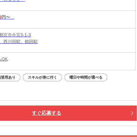
0
円〜
宮市今宮3-1-3
、西川田駅、鶴田駅
らOK
員登用あり
スキルが身に付く
曜日や時間が選べる
すぐ応募する