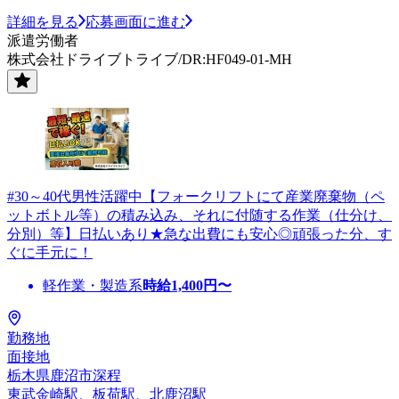
詳細を見る
応募画面に進む
派遣労働者
株式会社ドライブトライブ/DR:HF049-01-MH
#30～40代男性活躍中【フォークリフトにて産業廃棄物（ペ
ットボトル等）の積み込み、それに付随する作業（仕分け、
分別）等】日払いあり★急な出費にも安心◎頑張った分、す
ぐに手元に！
軽作業・製造系
時給
1,400
円〜
勤務地
面接地
栃木県鹿沼市深程
東武金崎駅、板荷駅、北鹿沼駅