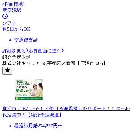
4F(面接地)
新鹿沼駅
シフト
週5日からOK
交通費支給
詳細を見る
応募画面に進む
紹介予定派遣
株式会社キャリア SC宇都宮／看護【鹿沼市-006】
鹿沼市／あなたらしく働ける職場探しをサポート！＊20～40
代活躍中＊【紹介予定派遣】
看護師
月給
274,227
円〜