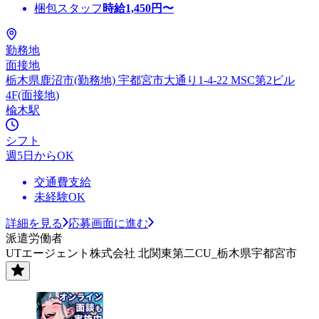
梱包スタッフ
時給
1,450
円〜
勤務地
面接地
栃木県鹿沼市(勤務地) 宇都宮市大通り1-4-22 MSC第2ビル
4F(面接地)
楡木駅
シフト
週5日からOK
交通費支給
未経験OK
詳細を見る
応募画面に進む
派遣労働者
UTエージェント株式会社 北関東第二CU_栃木県宇都宮市