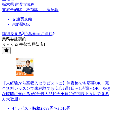
栃木県鹿沼市深程
東武金崎駅、板荷駅、北鹿沼駅
交通費支給
未経験OK
詳細を見る
応募画面に進む
業務委託契約
りらくる 宇都宮戸祭店1
【未経験から高収入セラピストに】無資格でも応募OK！完
全無料レッスンで未経験でも安心♪週1日～1時間～OK！好き
な時間に働ける♪60分最大3510円★週20時間以上入店できる
方大歓迎♪
セラピスト
時給
2,088
円〜
3,510
円