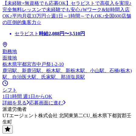
【未経験×無資格でも応募OK】セラピストで高収入を実現♪
完全無料レッスンで未経験でも安心♪Wワーク&短時間入店
OK♪平均月収33万円☆週1日～1時間～でもOK♪全国600店舗
の圧倒的集客力☆
セラピスト
時給
2,088
円〜
3,510
円
勤務地
面接地
栃木県宇都宮市中戸祭1-2-10
鹿沼駅、新鹿沼駅、栃木駅、新栃木駅、小山駅、石橋(栃木)
駅、自治医大駅、氏家駅、那須塩原駅
シフト
1日1時間 週1日からOK
詳細を見る
応募画面に進む
派遣労働者
UTエージェント株式会社 北関東第二CU_栃木県下都賀郡壬
生町