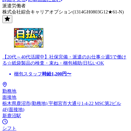
派遣労働者
株式会社綜合キャリアオプション(1314GH0803G12★61-N)
【20代～40代活躍中】社保完備・派遣のお仕事☆週5で働け
る☆紙袋製品の検査・束ね・梱包補助/日払いOK
梱包スタッフ
時給
1,200
円〜
勤務地
面接地
栃木県鹿沼市(勤務地) 宇都宮市大通り1-4-22 MSC第2ビル
4F(面接地)
新鹿沼駅
シフト