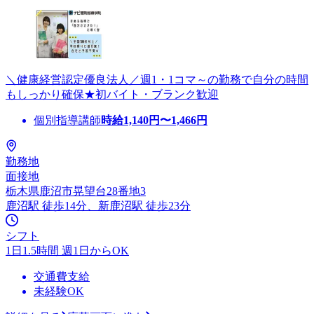
＼健康経営認定優良法人／週1・1コマ～の勤務で自分の時間
もしっかり確保★初バイト・ブランク歓迎
個別指導講師
時給
1,140
円〜
1,466
円
勤務地
面接地
栃木県鹿沼市晃望台28番地3
鹿沼駅 徒歩14分、新鹿沼駅 徒歩23分
シフト
1日1.5時間 週1日からOK
交通費支給
未経験OK