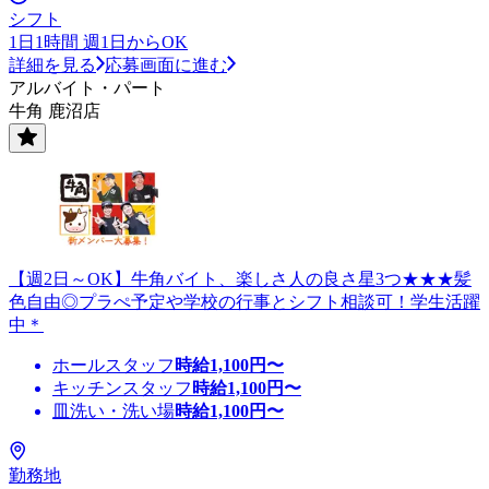
シフト
1日1時間 週1日からOK
詳細を見る
応募画面に進む
アルバイト・パート
牛角 鹿沼店
【週2日～OK】牛角バイト、楽しさ人の良さ星3つ★★★髪
色自由◎プラぺ予定や学校の行事とシフト相談可！学生活躍
中＊
ホールスタッフ
時給
1,100
円〜
キッチンスタッフ
時給
1,100
円〜
皿洗い・洗い場
時給
1,100
円〜
勤務地