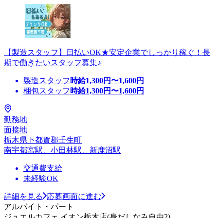
【製造スタッフ】日払いOK★安定企業でしっかり稼ぐ！長
期で働きたいスタッフ募集♪
製造スタッフ
時給
1,300
円〜
1,600
円
梱包スタッフ
時給
1,300
円〜
1,600
円
勤務地
面接地
栃木県下都賀郡壬生町
南宇都宮駅、小田林駅、新鹿沼駅
交通費支給
未経験OK
詳細を見る
応募画面に進む
アルバイト・パート
ジュエルカフェ イオン栃木店(身だしなみ自由2)