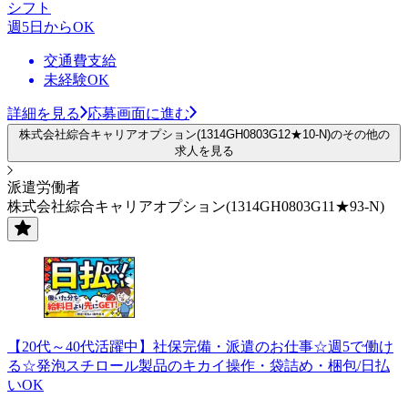
シフト
週5日からOK
交通費支給
未経験OK
詳細を見る
応募画面に進む
株式会社綜合キャリアオプション(1314GH0803G12★10-N)のその他の
求人を見る
派遣労働者
株式会社綜合キャリアオプション(1314GH0803G11★93-N)
【20代～40代活躍中】社保完備・派遣のお仕事☆週5で働け
る☆発泡スチロール製品のキカイ操作・袋詰め・梱包/日払
いOK