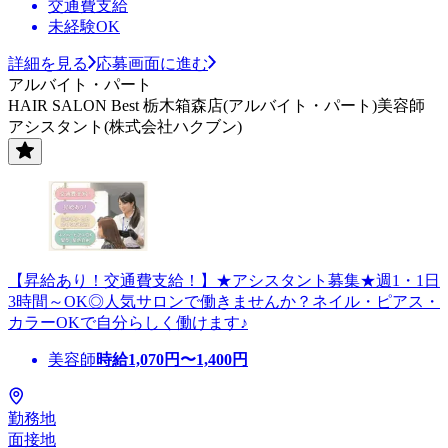
交通費支給
未経験OK
詳細を見る
応募画面に進む
アルバイト・パート
HAIR SALON Best 栃木箱森店(アルバイト・パート)美容師
アシスタント(株式会社ハクブン)
【昇給あり！交通費支給！】★アシスタント募集★週1・1日
3時間～OK◎人気サロンで働きませんか？ネイル・ピアス・
カラーOKで自分らしく働けます♪
美容師
時給
1,070
円〜
1,400
円
勤務地
面接地