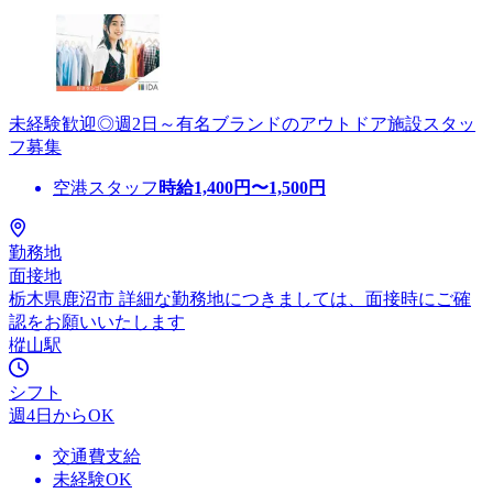
未経験歓迎◎週2日～有名ブランドのアウトドア施設スタッ
フ募集
空港スタッフ
時給
1,400
円〜
1,500
円
勤務地
面接地
栃木県鹿沼市 詳細な勤務地につきましては、面接時にご確
認をお願いいたします
樅山駅
シフト
週4日からOK
交通費支給
未経験OK