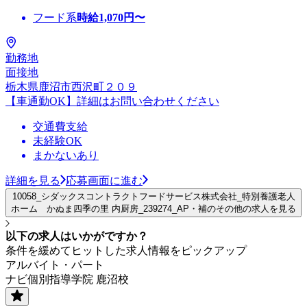
フード系
時給
1,070
円〜
勤務地
面接地
栃木県鹿沼市西沢町２０９
【車通勤OK】詳細はお問い合わせください
交通費支給
未経験OK
まかないあり
詳細を見る
応募画面に進む
10058_シダックスコントラクトフードサービス株式会社_特別養護老人
ホーム かぬま四季の里 内厨房_239274_AP・補のその他の求人を見る
以下の求人はいかがですか？
条件を緩めてヒットした求人情報をピックアップ
アルバイト・パート
ナビ個別指導学院 鹿沼校