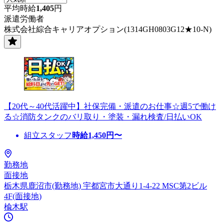
平均時給
1,405
円
派遣労働者
株式会社綜合キャリアオプション(1314GH0803G12★10-N)
【20代～40代活躍中】社保完備・派遣のお仕事☆週5で働け
る☆消防タンクのバリ取り・塗装・漏れ検査/日払いOK
組立スタッフ
時給
1,450
円〜
勤務地
面接地
栃木県鹿沼市(勤務地) 宇都宮市大通り1-4-22 MSC第2ビル
4F(面接地)
楡木駅