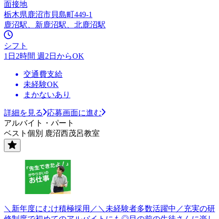
面接地
栃木県鹿沼市貝島町449-1
鹿沼駅、新鹿沼駅、北鹿沼駅
シフト
1日2時間 週2日からOK
交通費支給
未経験OK
まかないあり
詳細を見る
応募画面に進む
アルバイト・パート
ベスト個別 鹿沼西茂呂教室
＼新年度にむけ積極採用／＼未経験者多数活躍中／充実の研
修制度で初めてのアルバイトにも◎目の前の生徒さんに楽し