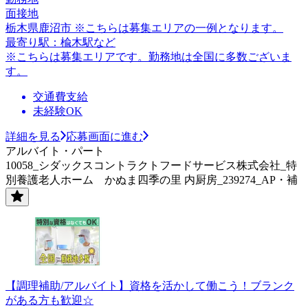
面接地
栃木県鹿沼市 ※こちらは募集エリアの一例となります。
最寄り駅：楡木駅など
※こちらは募集エリアです。勤務地は全国に多数ございま
す。
交通費支給
未経験OK
詳細を見る
応募画面に進む
アルバイト・パート
10058_シダックスコントラクトフードサービス株式会社_特
別養護老人ホーム かぬま四季の里 内厨房_239274_AP・補
【調理補助/アルバイト】資格を活かして働こう！ブランク
がある方も歓迎☆