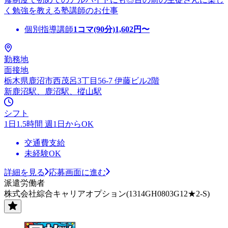
く勉強を教える塾講師のお仕事
個別指導講師
1コマ(90分)
1,602
円〜
勤務地
面接地
栃木県鹿沼市西茂呂3丁目56-7 伊藤ビル2階
新鹿沼駅、鹿沼駅、樅山駅
シフト
1日1.5時間 週1日からOK
交通費支給
未経験OK
詳細を見る
応募画面に進む
派遣労働者
株式会社綜合キャリアオプション(1314GH0803G12★2-S)