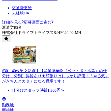
交通費支給
未経験OK
詳細を見る
応募画面に進む
派遣労働者
株式会社ドライブトライブ/DR:HF049-02-MH
#30～40代男女活躍中【産業廃棄物（ペットボトル等）の仕
分け、分別】昇給あり★頑張りはしっかり評価！「やる気」
がきちんとカタチになる職場です！
仕分けスタッフ
時給
1,300
円〜
勤務地
面接地