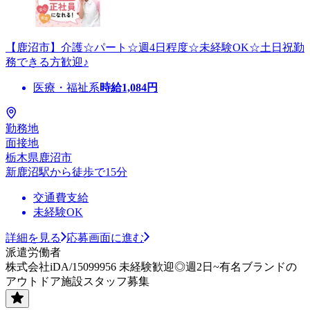
【鹿沼市】介護☆パート☆週4日程度☆未経験OK☆土日祝勤
務できる方歓迎♪
医療・福祉系
時給
1,084
円
勤務地
面接地
栃木県鹿沼市
新鹿沼駅から徒歩で15分
交通費支給
未経験OK
詳細を見る
応募画面に進む
派遣労働者
株式会社iDA/15099956 未経験歓迎◎週2日~有名ブランドの
アウトドア施設スタッフ募集