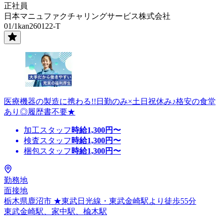
正社員
日本マニュファクチャリングサービス株式会社
01/1kan260122-T
医療機器の製造に携わる!!日勤のみ×土日祝休み♪格安の食堂
あり◎履歴書不要★
加工スタッフ
時給
1,300
円〜
検査スタッフ
時給
1,300
円〜
梱包スタッフ
時給
1,300
円〜
勤務地
面接地
栃木県鹿沼市 ★東武日光線・東武金崎駅より徒歩55分
東武金崎駅、家中駅、楡木駅