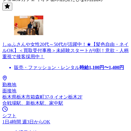
しゅふさんや女性20代～50代が活躍中！★【髪色自由・ネイ
ルOK】＜買取受付事務＞未経験スタートが9割！意欲・人柄
重視で接客採用中！
販売・ファッション・レンタル
時給
1,100
円〜
1,400
円
勤務地
面接地
栃木県栃木市箱森町37-9 イオン栃木2F
合戦場駅、新栃木駅、家中駅
シフト
1日4時間 週3日からOK