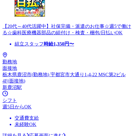
【20代～40代活躍中】社保完備・派遣のお仕事☆週5で働け
る☆歯科医療機器部品の組付け・検査・梱包/日払いOK
組立スタッフ
時給
1,350
円〜
勤務地
面接地
栃木県鹿沼市(勤務地) 宇都宮市大通り1-4-22 MSC第2ビル
4F(面接地)
新鹿沼駅
シフト
週5日からOK
交通費支給
未経験OK
詳細を見る
応募画面に進む