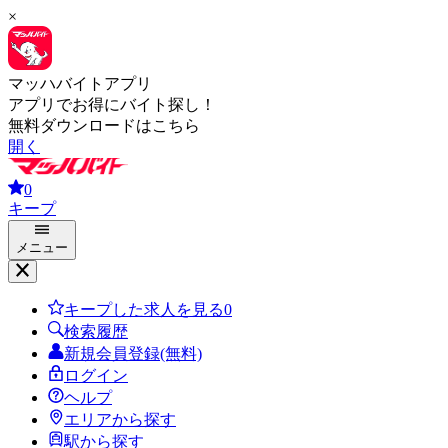
×
マッハバイトアプリ
アプリでお得にバイト探し！
無料ダウンロードはこちら
開く
0
キープ
メニュー
キープした求人を見る
0
検索履歴
新規会員登録(無料)
ログイン
ヘルプ
エリアから探す
駅から探す