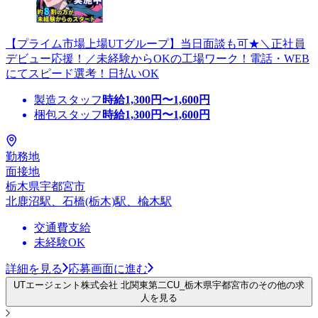
【プライム市場上場UTグループ】当日面談も可★＼正社員
デビュー応援！／未経験からOKの工場ワーク！電話・WEB
にてスピード選考！日払いOK
製造スタッフ
時給
1,300
円〜
1,600
円
梱包スタッフ
時給
1,300
円〜
1,600
円
勤務地
面接地
栃木県宇都宮市
北鹿沼駅、石橋(栃木)駅、楡木駅
交通費支給
未経験OK
詳細を見る
応募画面に進む
UTエージェント株式会社 北関東第二CU_栃木県宇都宮市のその他の求
人を見る