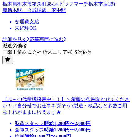
栃木県栃木市箱森町38-14 ビックマーチ栃木本店1階
新栃木駅、合戦場駅、家中駅
交通費支給
未経験OK
詳細を見る
応募画面に進む
派遣労働者
三陽工業株式会社 栃木エリア④_S2/派栃
【20～40代積極採用中！！】＼希望の条件聞かせてくださ
い！／自分軸でお仕事を探そう♪製造・検品など多数ご用
意！わがままに応えます★
製造スタッフ
時給
1,200
円〜
2,000
円
倉庫スタッフ
時給
1,200
円〜
2,000
円
検品
時給
1,200
円〜
2,000
円