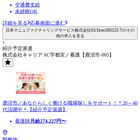
交通費支給
未経験OK
詳細を見る
応募画面に進む
日本マニュファクチャリングサービス株式会社01/1kan260122-Tのその
他の求人を見る
紹介予定派遣
株式会社キャリア SC宇都宮／看護【鹿沼市-005】
鹿沼市／あなたらしく働ける職場探しをサポート！＊20～40
代活躍中＊【紹介予定派遣】
看護師
月給
274,227
円〜
勤務地