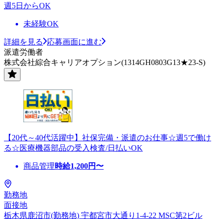
週5日からOK
未経験OK
詳細を見る
応募画面に進む
派遣労働者
株式会社綜合キャリアオプション(1314GH0803G13★23-S)
【20代～40代活躍中】社保完備・派遣のお仕事☆週5で働け
る☆医療機器部品の受入検査/日払いOK
商品管理
時給
1,200
円〜
勤務地
面接地
栃木県鹿沼市(勤務地) 宇都宮市大通り1-4-22 MSC第2ビル