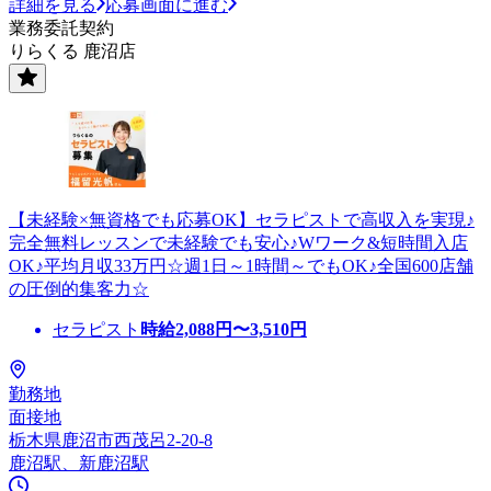
詳細を見る
応募画面に進む
業務委託契約
りらくる 鹿沼店
【未経験×無資格でも応募OK】セラピストで高収入を実現♪
完全無料レッスンで未経験でも安心♪Wワーク&短時間入店
OK♪平均月収33万円☆週1日～1時間～でもOK♪全国600店舗
の圧倒的集客力☆
セラピスト
時給
2,088
円〜
3,510
円
勤務地
面接地
栃木県鹿沼市西茂呂2-20-8
鹿沼駅、新鹿沼駅