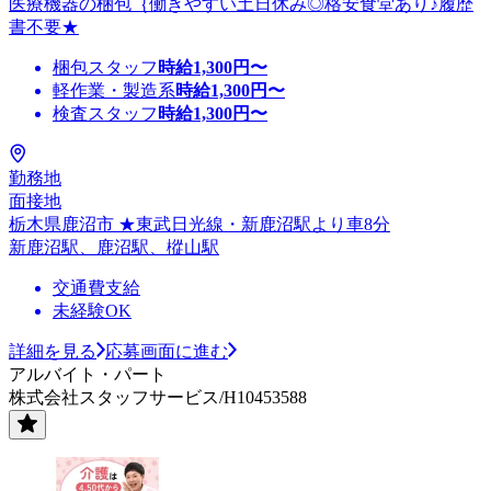
医療機器の梱包｛働きやすい土日休み◎格安食堂あり♪履歴
書不要★
梱包スタッフ
時給
1,300
円〜
軽作業・製造系
時給
1,300
円〜
検査スタッフ
時給
1,300
円〜
勤務地
面接地
栃木県鹿沼市 ★東武日光線・新鹿沼駅より車8分
新鹿沼駅、鹿沼駅、樅山駅
交通費支給
未経験OK
詳細を見る
応募画面に進む
アルバイト・パート
株式会社スタッフサービス/H10453588