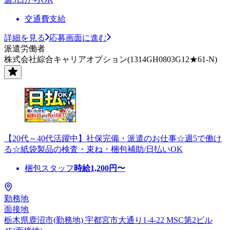
交通費支給
詳細を見る
応募画面に進む
派遣労働者
株式会社綜合キャリアオプション(1314GH0803G12★61-N)
【20代～40代活躍中】社保完備・派遣のお仕事☆週5で働け
る☆紙袋製品の検査・束ね・梱包補助/日払いOK
梱包スタッフ
時給
1,200
円〜
勤務地
面接地
栃木県鹿沼市(勤務地) 宇都宮市大通り1-4-22 MSC第2ビル