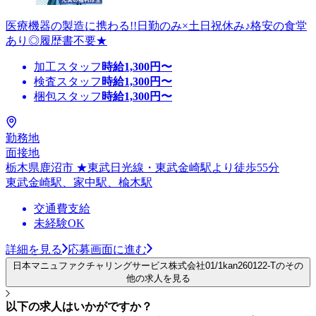
医療機器の製造に携わる!!日勤のみ×土日祝休み♪格安の食堂
あり◎履歴書不要★
加工スタッフ
時給
1,300
円〜
検査スタッフ
時給
1,300
円〜
梱包スタッフ
時給
1,300
円〜
勤務地
面接地
栃木県鹿沼市 ★東武日光線・東武金崎駅より徒歩55分
東武金崎駅、家中駅、楡木駅
交通費支給
未経験OK
詳細を見る
応募画面に進む
日本マニュファクチャリングサービス株式会社01/1kan260122-Tのその
他の求人を見る
以下の求人はいかがですか？