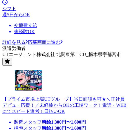
シフト
週5日からOK
交通費支給
未経験OK
詳細を見る
応募画面に進む
派遣労働者
UTエージェント株式会社 北関東第二CU_栃木県宇都宮市
【プライム市場上場UTグループ】当日面談も可★＼正社員
デビュー応援！／未経験からOKの工場ワーク！電話・WEB
にてスピード選考！日払いOK
製造スタッフ
時給
1,300
円〜
1,600
円
梱包スタッフ
時給
1,300
円〜
1,600
円