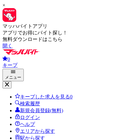
×
マッハバイトアプリ
アプリでお得にバイト探し！
無料ダウンロードはこちら
開く
0
キープ
メニュー
キープした求人を見る
0
検索履歴
新規会員登録(無料)
ログイン
ヘルプ
エリアから探す
駅から探す