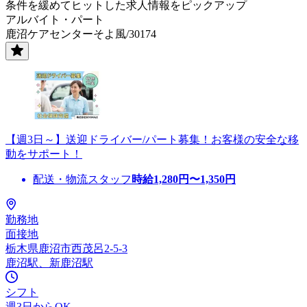
条件を緩めてヒットした求人情報をピックアップ
アルバイト・パート
鹿沼ケアセンターそよ風/30174
【週3日～】送迎ドライバー/パート募集！お客様の安全な移
動をサポート！
配送・物流スタッフ
時給
1,280
円〜
1,350
円
勤務地
面接地
栃木県鹿沼市西茂呂2-5-3
鹿沼駅、新鹿沼駅
シフト
週3日からOK