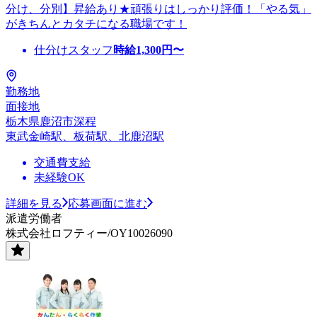
分け、分別】昇給あり★頑張りはしっかり評価！「やる気」
がきちんとカタチになる職場です！
仕分けスタッフ
時給
1,300
円〜
勤務地
面接地
栃木県鹿沼市深程
東武金崎駅、板荷駅、北鹿沼駅
交通費支給
未経験OK
詳細を見る
応募画面に進む
派遣労働者
株式会社ロフティー/OY10026090