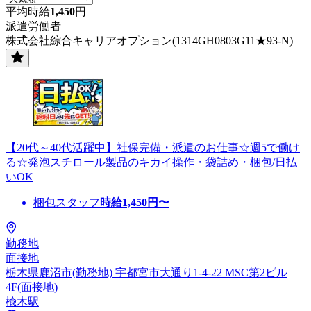
平均時給
1,450
円
派遣労働者
株式会社綜合キャリアオプション(1314GH0803G11★93-N)
【20代～40代活躍中】社保完備・派遣のお仕事☆週5で働け
る☆発泡スチロール製品のキカイ操作・袋詰め・梱包/日払
いOK
梱包スタッフ
時給
1,450
円〜
勤務地
面接地
栃木県鹿沼市(勤務地) 宇都宮市大通り1-4-22 MSC第2ビル
4F(面接地)
楡木駅