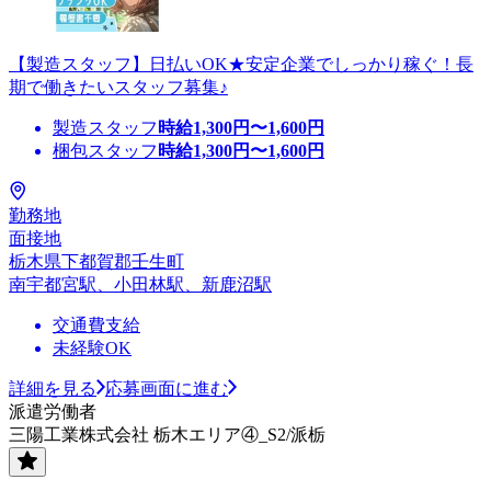
【製造スタッフ】日払いOK★安定企業でしっかり稼ぐ！長
期で働きたいスタッフ募集♪
製造スタッフ
時給
1,300
円〜
1,600
円
梱包スタッフ
時給
1,300
円〜
1,600
円
勤務地
面接地
栃木県下都賀郡壬生町
南宇都宮駅、小田林駅、新鹿沼駅
交通費支給
未経験OK
詳細を見る
応募画面に進む
派遣労働者
三陽工業株式会社 栃木エリア④_S2/派栃