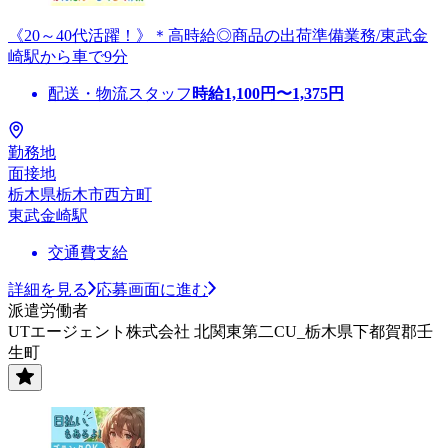
《20～40代活躍！》＊高時給◎商品の出荷準備業務/東武金
崎駅から車で9分
配送・物流スタッフ
時給
1,100
円〜
1,375
円
勤務地
面接地
栃木県栃木市西方町
東武金崎駅
交通費支給
詳細を見る
応募画面に進む
派遣労働者
UTエージェント株式会社 北関東第二CU_栃木県下都賀郡壬
生町