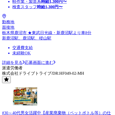
軽作業・製造系
時給
1,300
円〜
検査スタッフ
時給
1,300
円〜
勤務地
面接地
栃木県鹿沼市 ★東武日光線・新鹿沼駅より車8分
新鹿沼駅、鹿沼駅、樅山駅
交通費支給
未経験OK
詳細を見る
応募画面に進む
派遣労働者
株式会社ドライブトライブ/DR:HF049-02-MH
#30～40代男女活躍中【産業廃棄物（ペットボトル等）の仕