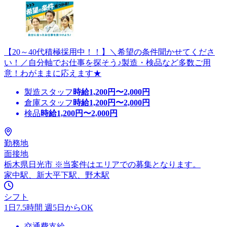
【20～40代積極採用中！！】＼希望の条件聞かせてくださ
い！／自分軸でお仕事を探そう♪製造・検品など多数ご用
意！わがままに応えます★
製造スタッフ
時給
1,200
円〜
2,000
円
倉庫スタッフ
時給
1,200
円〜
2,000
円
検品
時給
1,200
円〜
2,000
円
勤務地
面接地
栃木県日光市 ※当案件はエリアでの募集となります。
家中駅、新大平下駅、野木駅
シフト
1日7.5時間 週5日からOK
交通費支給