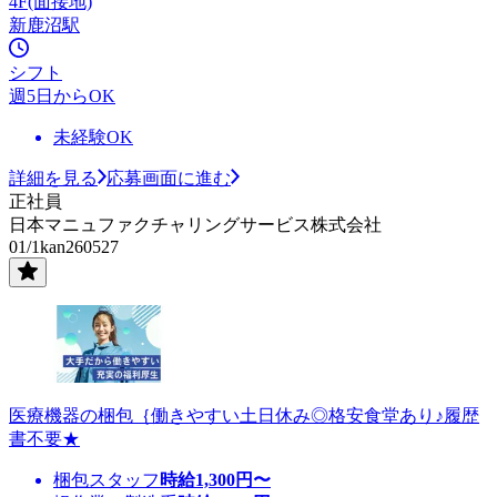
4F(面接地)
新鹿沼駅
シフト
週5日からOK
未経験OK
詳細を見る
応募画面に進む
正社員
日本マニュファクチャリングサービス株式会社
01/1kan260527
医療機器の梱包｛働きやすい土日休み◎格安食堂あり♪履歴
書不要★
梱包スタッフ
時給
1,300
円〜