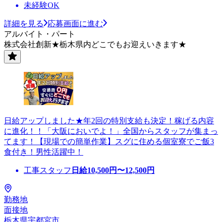
未経験OK
詳細を見る
応募画面に進む
アルバイト・パート
株式会社創新★栃木県内どこでもお迎えいきます★
日給アップしました★年2回の特別支給も決定！稼げる内容
に進化！！「大阪においでよ！」全国からスタッフが集まっ
てます！【現場での簡単作業】スグに住める個室寮でご飯3
食付き！男性活躍中！
工事スタッフ
日給
10,500
円〜
12,500
円
勤務地
面接地
栃木県宇都宮市