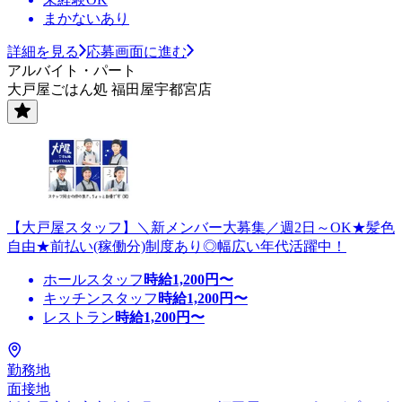
まかないあり
詳細を見る
応募画面に進む
アルバイト・パート
大戸屋ごはん処 福田屋宇都宮店
【大戸屋スタッフ】＼新メンバー大募集／週2日～OK★髪色
自由★前払い(稼働分)制度あり◎幅広い年代活躍中！
ホールスタッフ
時給
1,200
円〜
キッチンスタッフ
時給
1,200
円〜
レストラン
時給
1,200
円〜
勤務地
面接地