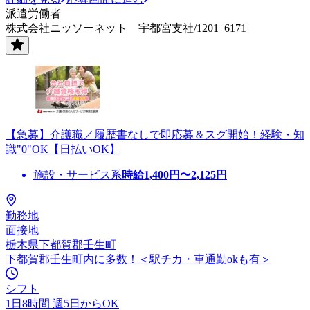
派遣労働者
株式会社ニッソーネット 宇都宮支社/1201_6171
【急募】介護職／履歴書なしで即応募＆スグ開始！経験・知
識"0"OK【日払いOK】
施設・サービス系
時給
1,400
円〜
2,125
円
勤務地
面接地
栃木県下都賀郡壬生町
下都賀郡壬生町内に多数！＜駅チカ・車通勤okも有＞
シフト
1日8時間 週5日からOK