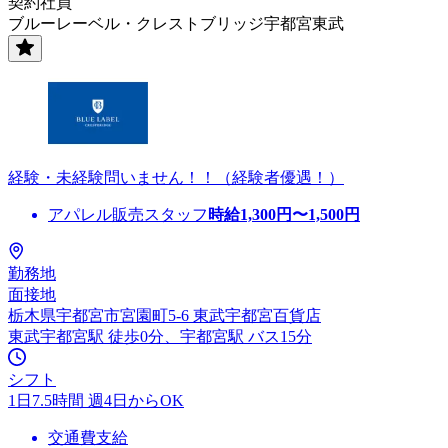
契約社員
ブルーレーベル・クレストブリッジ宇都宮東武
経験・未経験問いません！！（経験者優遇！）
アパレル販売スタッフ
時給
1,300
円〜
1,500
円
勤務地
面接地
栃木県宇都宮市宮園町5-6 東武宇都宮百貨店
東武宇都宮駅 徒歩0分、宇都宮駅 バス15分
シフト
1日7.5時間 週4日からOK
交通費支給