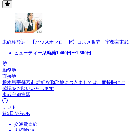
未経験歓迎！【ハウスオブローゼ】コスメ販売 宇都宮東武
ビューティー系
時給
1,400
円〜
1,500
円
勤務地
面接地
栃木県宇都宮市 詳細な勤務地につきましては、面接時にご
確認をお願いいたします
東武宇都宮駅
シフト
週5日からOK
交通費支給
未経験OK