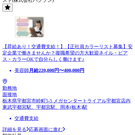
スト(株式会社ハクブン)
【昇給あり！交通費支給！】【正社員カラーリスト募集】安
定企業で働きませんか？復職希望の方大歓迎ネイル・ピア
ス・カラーOKで自分らしく働けます♪
美容師
月給
220,000
円〜
400,000
円
勤務地
面接地
栃木県宇都宮市睦町5-5 メガセンタートライアル宇都宮店内
東武宇都宮駅、宇都宮駅、岡本(栃木)駅
交通費支給
詳細を見る
応募画面に進む