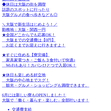
◆休日は大阪の街を満喫
話題のスポットに行ったり
大阪グルメの食べ歩きなども◎
＼大阪で新生活はじめよう！／
勤務地：大阪・関西一円
★全国どこからでも応募OK！
大阪までの交通費は【0円】
お近くまでお迎えに行きますよ！
★すぐに住める【寮完備】
家具家電つき・ご飯も３食付いて快適♪
Wi-Fiもあり！カバンひとつで入居OK！
★休日も楽しめる好立地
大阪の中心地までスグ！
観光・グルメ・ショッピングも満喫できます。
6月には新しい寮もOPENしました！
大阪で「働く・暮らす・楽しむ」全部叶います！
交通費支給