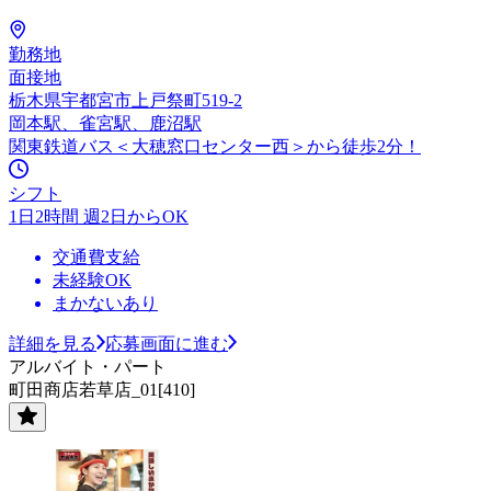
勤務地
面接地
栃木県宇都宮市上戸祭町519-2
岡本駅、雀宮駅、鹿沼駅
関東鉄道バス＜大穂窓口センター西＞から徒歩2分！
シフト
1日2時間 週2日からOK
交通費支給
未経験OK
まかないあり
詳細を見る
応募画面に進む
アルバイト・パート
町田商店若草店_01[410]