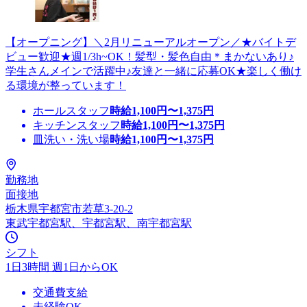
【オープニング】＼2月リニューアルオープン／★バイトデ
ビュー歓迎★週1/3h~OK！髪型・髪色自由＊まかないあり♪
学生さんメインで活躍中♪友達と一緒に応募OK★楽しく働け
る環境が整っています！
ホールスタッフ
時給
1,100
円〜
1,375
円
キッチンスタッフ
時給
1,100
円〜
1,375
円
皿洗い・洗い場
時給
1,100
円〜
1,375
円
勤務地
面接地
栃木県宇都宮市若草3-20-2
東武宇都宮駅、宇都宮駅、南宇都宮駅
シフト
1日3時間 週1日からOK
交通費支給
未経験OK