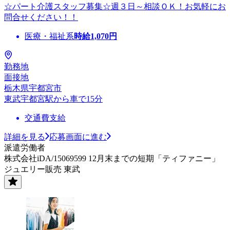
☆パート介護スタッフ募集☆週３日～相談ＯＫ！お気軽にお
問合せください！！
医療・福祉系
時給
1,070
円
勤務地
面接地
栃木県宇都宮市
東武宇都宮駅から車で15分
交通費支給
詳細を見る
応募画面に進む
派遣労働者
株式会社iDA/15069599 12月末までの短期「ティファニー」
ジュエリー販売 東武