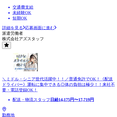
交通費支給
未経験OK
短期OK
詳細を見る
応募画面に進む
派遣労働者
株式会社アズスタッフ
＼ミドル・シニア世代活躍中！！／普通免許でOK！《配送
ドライバー》運転に集中できる◎体の負担は極少！！来社不
要・電話登録OK！
配送・物流スタッフ
日給
14,175
円〜
17,719
円
勤務地