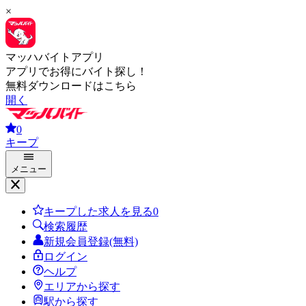
×
マッハバイトアプリ
アプリでお得にバイト探し！
無料ダウンロードはこちら
開く
0
キープ
メニュー
キープした求人を見る
0
検索履歴
新規会員登録(無料)
ログイン
ヘルプ
エリアから探す
駅から探す