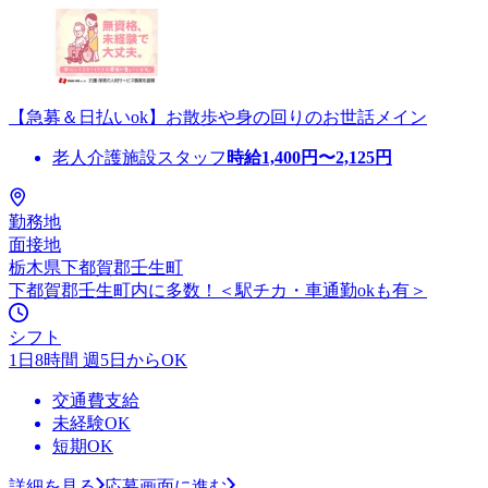
【急募＆日払いok】お散歩や身の回りのお世話メイン
老人介護施設スタッフ
時給
1,400
円〜
2,125
円
勤務地
面接地
栃木県下都賀郡壬生町
下都賀郡壬生町内に多数！＜駅チカ・車通勤okも有＞
シフト
1日8時間 週5日からOK
交通費支給
未経験OK
短期OK
詳細を見る
応募画面に進む