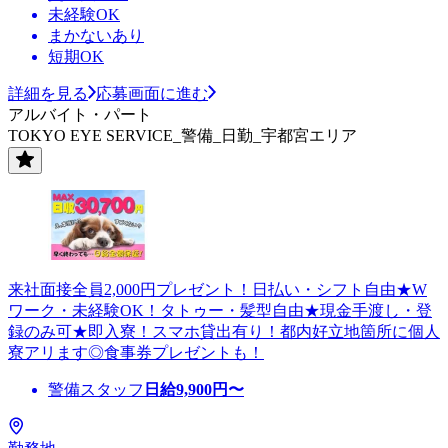
未経験OK
まかないあり
短期OK
詳細を見る
応募画面に進む
アルバイト・パート
TOKYO EYE SERVICE_警備_日勤_宇都宮エリア
来社面接全員2,000円プレゼント！日払い・シフト自由★W
ワーク・未経験OK！タトゥー・髪型自由★現金手渡し・登
録のみ可★即入寮！スマホ貸出有り！都内好立地箇所に個人
寮アリます◎食事券プレゼントも！
警備スタッフ
日給
9,900
円〜