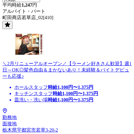
平均時給
1,247
円
アルバイト・パート
町田商店若草店_02[410]
＼2月リニューアルオープン／【ラーメン好きさん歓迎】週1
日～OK◎髪色自由＆まかないあり！未経験＆バイトデビュ
ーも応援♪
ホールスタッフ
時給
1,100
円〜
1,375
円
キッチンスタッフ
時給
1,100
円〜
1,375
円
皿洗い・洗い場
時給
1,100
円〜
1,375
円
勤務地
面接地
栃木県宇都宮市若草3-20-2