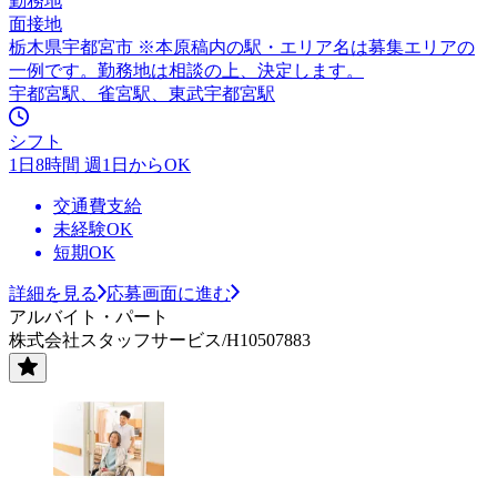
勤務地
面接地
栃木県宇都宮市 ※本原稿内の駅・エリア名は募集エリアの
一例です。勤務地は相談の上、決定します。
宇都宮駅、雀宮駅、東武宇都宮駅
シフト
1日8時間 週1日からOK
交通費支給
未経験OK
短期OK
詳細を見る
応募画面に進む
アルバイト・パート
株式会社スタッフサービス/H10507883