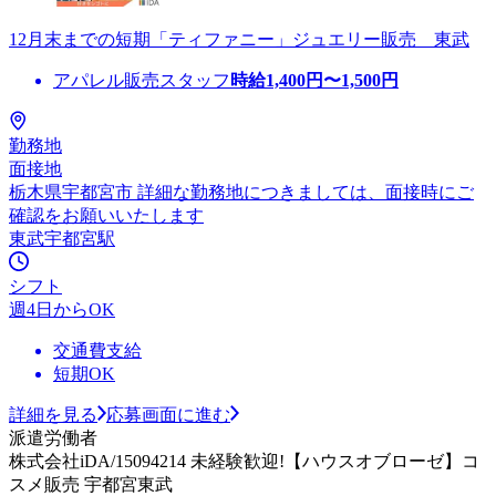
12月末までの短期「ティファニー」ジュエリー販売 東武
アパレル販売スタッフ
時給
1,400
円〜
1,500
円
勤務地
面接地
栃木県宇都宮市 詳細な勤務地につきましては、面接時にご
確認をお願いいたします
東武宇都宮駅
シフト
週4日からOK
交通費支給
短期OK
詳細を見る
応募画面に進む
派遣労働者
株式会社iDA/15094214 未経験歓迎!【ハウスオブローゼ】コ
スメ販売 宇都宮東武