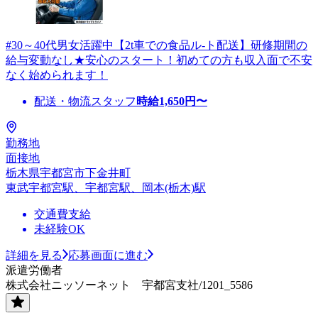
#30～40代男女活躍中【2t車での食品ル-ト配送】研修期間の
給与変動なし★安心のスタート！初めての方も収入面で不安
なく始められます！
配送・物流スタッフ
時給
1,650
円〜
勤務地
面接地
栃木県宇都宮市下金井町
東武宇都宮駅、宇都宮駅、岡本(栃木)駅
交通費支給
未経験OK
詳細を見る
応募画面に進む
派遣労働者
株式会社ニッソーネット 宇都宮支社/1201_5586