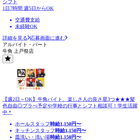
シフト
1日7時間 週5日からOK
交通費支給
未経験OK
詳細を見る
応募画面に進む
アルバイト・パート
牛角 上戸祭店
【週2日～OK】牛角バイト、楽しさ人の良さ星3つ★★★髪
色自由◎プラぺ予定や学校の行事とシフト相談可！学生活躍
中＊
ホールスタッフ
時給
1,150
円〜
キッチンスタッフ
時給
1,150
円〜
皿洗い・洗い場
時給
1,150
円〜