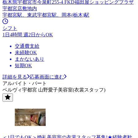
栃木県宇都宮市今泉町255-4 FKD福田屋ショッピングプラザ
宇都宮店敷地内
宇都宮駅、東武宇都宮駅、岡本(栃木)駅
シフト
1日4時間 週2日からOK
交通費支給
未経験OK
まかないあり
短期OK
詳細を見る
応募画面に進む
アルバイト・パート
ベルヴィ宇都宮 山野愛子美容室(衣裳スタッフ)
＜1日でもOK＞婚礼美容室の衣裳スタッフ募集!★経験者歓