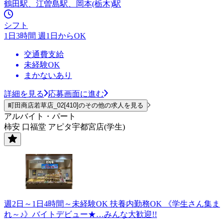
鶴田駅、江曽島駅、岡本(栃木)駅
シフト
1日3時間 週1日からOK
交通費支給
未経験OK
まかないあり
詳細を見る
応募画面に進む
町田商店若草店_02[410]のその他の求人を見る
アルバイト・パート
柿安 口福堂 アピタ宇都宮店(学生)
週2日～1日4時間～未経験OK 扶養内勤務OK 《学生さん集ま
れ～♪》バイトデビュー★…みんな大歓迎!!