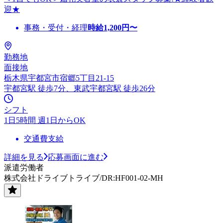
迎★
事務・受付・経理
時給
1,200
円〜
勤務地
面接地
栃木県宇都宮市宿郷5丁目21-15
宇都宮駅 徒歩7分、東武宇都宮駅 徒歩26分
シフト
1日5時間 週1日からOK
交通費支給
詳細を見る
応募画面に進む
派遣労働者
株式会社ドライブトライブ/DR:HF001-02-MH