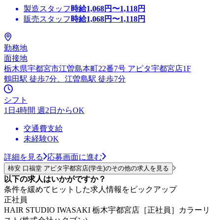
製造スタッフ
時給
1,068
円〜
1,118
円
販売スタッフ
時給
1,068
円〜
1,118
円
勤務地
面接地
栃木県宇都宮市江曽島本町22番7号 アピタ宇都宮店1F
鶴田駅 徒歩7分、江曽島駅 徒歩7分
シフト
1日4時間 週2日からOK
交通費支給
未経験OK
詳細を見る
応募画面に進む
柿安 口福堂 アピタ宇都宮店(学生)のその他の求人を見る
以下の求人はいかがですか？
条件を緩めてヒットした求人情報をピックアップ
正社員
HAIR STUDIO IWASAKI 栃木宇都宮店［正社員］カラーリ