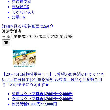
交通費支給
未経験OK
まかないあり
短期OK
詳細を見る
応募画面に進む
派遣労働者
三陽工業株式会社 栃木エリア②_S1/派栃
【20～40代積極採用中！！】＼希望の条件聞かせてくださ
い！／自分軸でお仕事を探そう♪製造・検品など多数ご用
意！わがままに応えます★
製造スタッフ
時給
1,200
円〜
2,000
円
倉庫スタッフ
時給
1,200
円〜
2,000
円
検品
時給
1,200
円〜
2,000
円