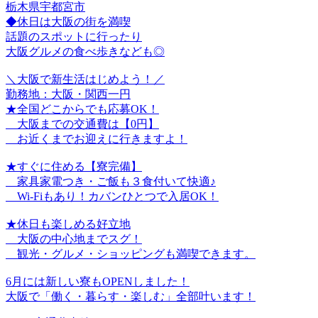
栃木県宇都宮市
◆休日は大阪の街を満喫
話題のスポットに行ったり
大阪グルメの食べ歩きなども◎
＼大阪で新生活はじめよう！／
勤務地：大阪・関西一円
★全国どこからでも応募OK！
大阪までの交通費は【0円】
お近くまでお迎えに行きますよ！
★すぐに住める【寮完備】
家具家電つき・ご飯も３食付いて快適♪
Wi-Fiもあり！カバンひとつで入居OK！
★休日も楽しめる好立地
大阪の中心地までスグ！
観光・グルメ・ショッピングも満喫できます。
6月には新しい寮もOPENしました！
大阪で「働く・暮らす・楽しむ」全部叶います！