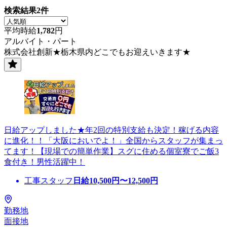
検索結果
2
件
平均時給
1,782
円
アルバイト・パート
株式会社創新★栃木県内どこでもお迎えいきます★
日給アップしました★年2回の特別支給も決定！稼げる内容
に進化！！「大阪においでよ！」全国からスタッフが集まっ
てます！【現場での簡単作業】スグに住める個室寮でご飯3
食付き！男性活躍中！
工事スタッフ
日給
10,500
円〜
12,500
円
勤務地
面接地