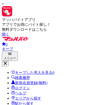
×
マッハバイトアプリ
アプリでお得にバイト探し！
無料ダウンロードはこちら
開く
0
キープ
メニュー
キープした求人を見る
0
検索履歴
新規会員登録(無料)
ログイン
ヘルプ
エリアから探す
駅から探す