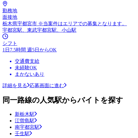
勤務地
面接地
栃木県宇都宮市 ※当案件はエリアでの募集となります。
宇都宮駅、東武宇都宮駅、小山駅
シフト
1日7.5時間 週5日からOK
交通費支給
未経験OK
まかないあり
詳細を見る
応募画面に進む
同一路線の人気駅からバイトを探す
新栃木駅
江曽島駅
南宇都宮駅
壬生駅