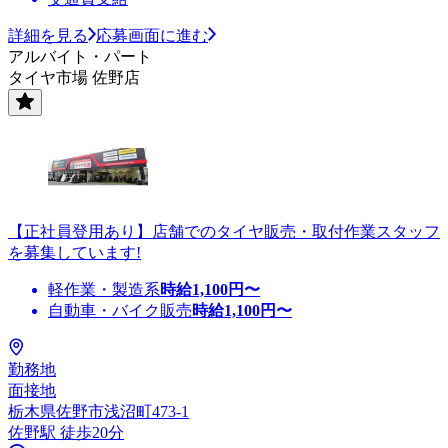
詳細を見る
応募画面に進む
アルバイト・パート
タイヤ市場 佐野店
【正社員登用あり】店舗でのタイヤ販売・取付作業スタッフ
を募集しています!
軽作業・製造系
時給
1,100
円〜
自動車・バイク販売
時給
1,100
円〜
勤務地
面接地
栃木県佐野市浅沼町473-1
佐野駅 徒歩20分