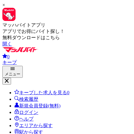
×
マッハバイトアプリ
アプリでお得にバイト探し！
無料ダウンロードはこちら
開く
0
キープ
メニュー
キープした求人を見る
0
検索履歴
新規会員登録(無料)
ログイン
ヘルプ
エリアから探す
駅から探す