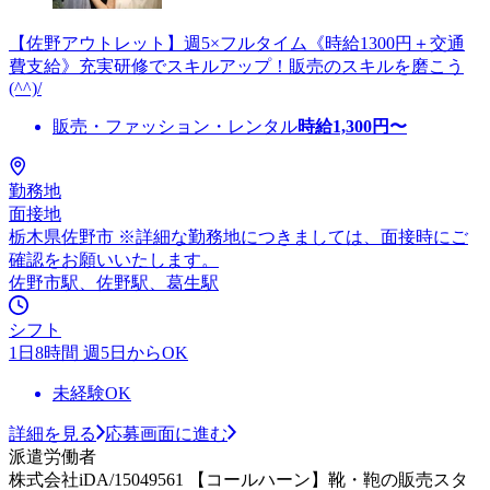
【佐野アウトレット】週5×フルタイム《時給1300円＋交通
費支給》充実研修でスキルアップ！販売のスキルを磨こう
(^^)/
販売・ファッション・レンタル
時給
1,300
円〜
勤務地
面接地
栃木県佐野市 ※詳細な勤務地につきましては、面接時にご
確認をお願いいたします。
佐野市駅、佐野駅、葛生駅
シフト
1日8時間 週5日からOK
未経験OK
詳細を見る
応募画面に進む
派遣労働者
株式会社iDA/15049561 【コールハーン】靴・鞄の販売スタ