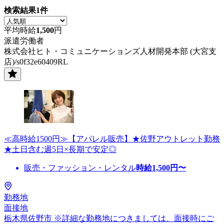
検索結果
1
件
平均時給
1,500
円
派遣労働者
株式会社ヒト・コミュニケーションズ人材開発本部 (大宮支
店)/s0f32e60409RL
≪高時給1500円≫【アパレル販売】★佐野アウトレット勤務
★土日含む週5日×長期で安定◎
販売・ファッション・レンタル
時給
1,500
円〜
勤務地
面接地
栃木県佐野市 ※詳細な勤務地につきましては、面接時にご