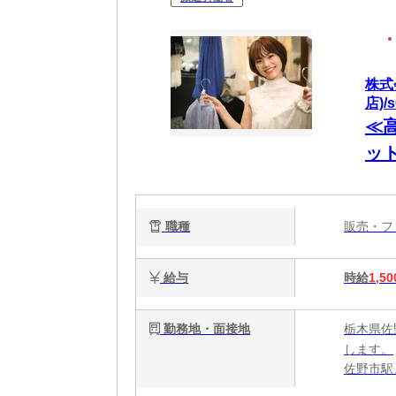
株式
店)/
≪
ッ
職種
販売・
給与
時給
1,50
勤務地・面接地
栃木県佐
します。
佐野市駅