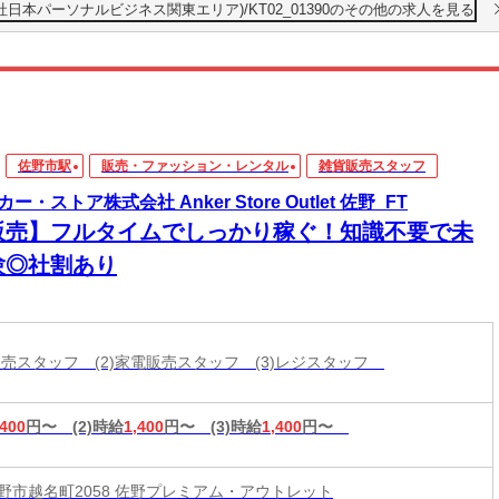
本パーソナルビジネス関東エリア)/KT02_01390のその他の求人を見る
佐野市駅
販売・ファッション・レンタル
雑貨販売スタッフ
ー・ストア株式会社 Anker Store Outlet 佐野_FT
販売】フルタイムでしっかり稼ぐ！知識不要で未
験◎社割あり
貨販売スタッフ (2)家電販売スタッフ (3)レジスタッフ
,400
円〜
(2)時給
1,400
円〜
(3)時給
1,400
円〜
野市越名町2058 佐野プレミアム・アウトレット