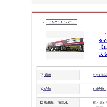
アルバイト・パート
タイ
【
ス
職種
(1)軽
給与
(1)時給
1
勤務地・面接地
栃木県佐野