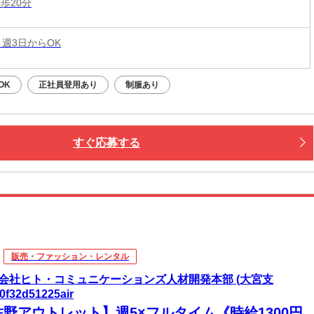
歩20分
 週3日からOK
OK
正社員登用あり
制服あり
すぐ応募する
販売・ファッション・レンタル
会社ヒト・コミュニケーションズ人材開発本部 (大宮支
0f32d51225air
佐野アウトレット】週5×フルタイム《時給1300円