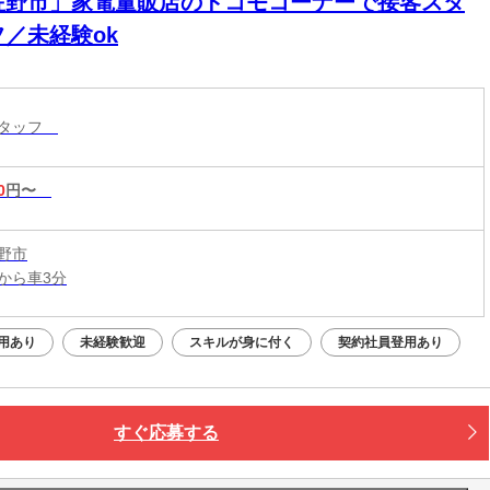
佐野市」家電量販店のドコモコーナーで接客スタ
フ／未経験ok
スタッフ
0
円〜
野市
から車3分
用あり
未経験歓迎
スキルが身に付く
契約社員登用あり
すぐ応募する