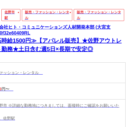
佐野市
販売・ファッション・レンタ
販売・ファッション・レンタ
駅
ル
ル
会社ヒト・コミュニケーションズ人材開発本部 (大宮支
s0f32e60409RL
高時給1500円≫【アパレル販売】★佐野アウトレ
ト勤務★土日含む週5日×長期で安定◎
ファッション・レンタル
0
円〜
野市 ※詳細な勤務地につきましては、面接時にご確認をお願いいた
、佐野駅