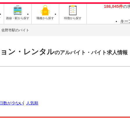
186,045件
の
す
路線・駅から探す
職種から探す
特徴から探す
キー
佐野市駅のバイト
ション・レンタル
のアルバイト・バイト求人情報
日数が少ない
人気順