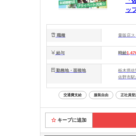
「
ッ
職種
量販店
給与
時給
1,47
勤務地・面接地
栃木県佐
佐野市駅
交通費支給
服装自由
正社員登
キープに追加