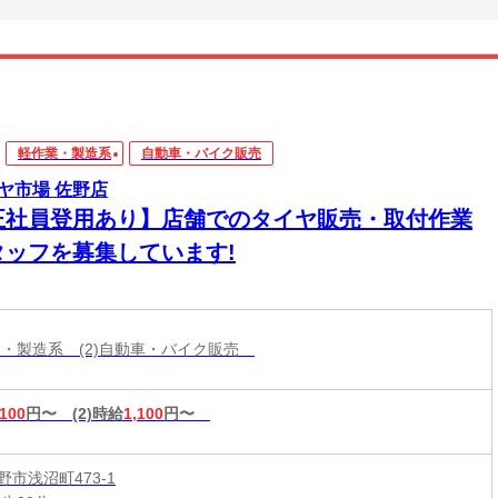
軽作業・製造系
自動車・バイク販売
ヤ市場 佐野店
正社員登用あり】店舗でのタイヤ販売・取付作業
タッフを募集しています!
作業・製造系 (2)自動車・バイク販売
,100
円〜
(2)時給
1,100
円〜
市浅沼町473-1