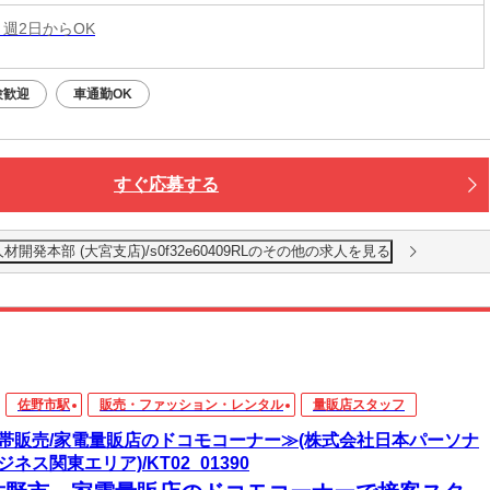
 週2日からOK
験歓迎
車通勤OK
すぐ応募する
本部 (大宮支店)/s0f32e60409RLのその他の求人を見る
佐野市駅
販売・ファッション・レンタル
量販店スタッフ
帯販売/家電量販店のドコモコーナー≫(株式会社日本パーソナ
ジネス関東エリア)/KT02_01390