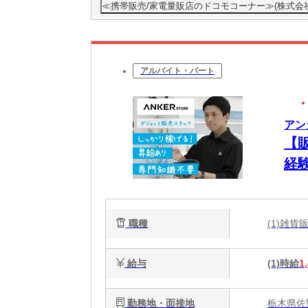
≪携帯販売/家電量販店のドコモコーナー≫(株式会社日
アルバイト・パート
アンカ
【
経
職種
(1)雑
給与
(1)時給
1
勤務地・面接地
栃木県佐