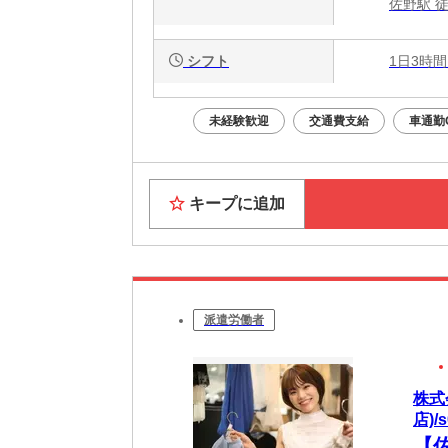
佐野駅 徒
シフト
1日3時間
未経験歓迎
交通費支給
車通勤
キープに追加
派遣労働者
株式
店)/s
【