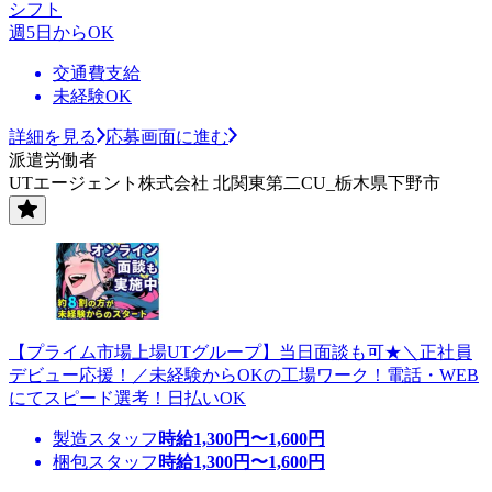
シフト
週5日からOK
交通費支給
未経験OK
詳細を見る
応募画面に進む
派遣労働者
UTエージェント株式会社 北関東第二CU_栃木県下野市
【プライム市場上場UTグループ】当日面談も可★＼正社員
デビュー応援！／未経験からOKの工場ワーク！電話・WEB
にてスピード選考！日払いOK
製造スタッフ
時給
1,300
円〜
1,600
円
梱包スタッフ
時給
1,300
円〜
1,600
円