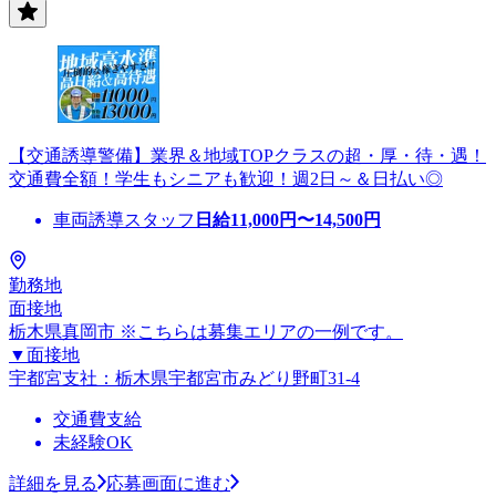
【交通誘導警備】業界＆地域TOPクラスの超・厚・待・遇！
交通費全額！学生もシニアも歓迎！週2日～＆日払い◎
車両誘導スタッフ
日給
11,000
円〜
14,500
円
勤務地
面接地
栃木県真岡市 ※こちらは募集エリアの一例です。
▼面接地
宇都宮支社：栃木県宇都宮市みどり野町31-4
交通費支給
未経験OK
詳細を見る
応募画面に進む