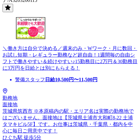
ア/A3203200115
＼働き方は自分で決める／週末のみ・Wワーク・月に数回・
お試し短期・レギュラー勤務など超自由！1週間毎の自由シ
フトで働きやすい＆続けやすい♪15勤務目に2万円＆30勤務目
に3万円を日給とは別にもらえる！
警備スタッフ
日給
10,500
円〜
11,500
円
勤務地
面接地
茨城県筑西市 ※本原稿内の駅・エリア名は実際の勤務地で
はございません。面接地は【茨城県土浦市大和町8-22 土浦
タマキビル5F】です。お仕事は茨城県・千葉県・都内を中
心に毎日ご用意中です！
ひぐち駅 徒歩5分