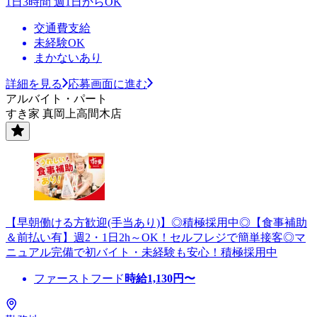
1日3時間 週1日からOK
交通費支給
未経験OK
まかないあり
詳細を見る
応募画面に進む
アルバイト・パート
すき家 真岡上高間木店
【早朝働ける方歓迎(手当あり)】◎積極採用中◎【食事補助
＆前払い有】週2・1日2h～OK！セルフレジで簡単接客◎マ
ニュアル完備で初バイト・未経験も安心！積極採用中
ファーストフード
時給
1,130
円〜