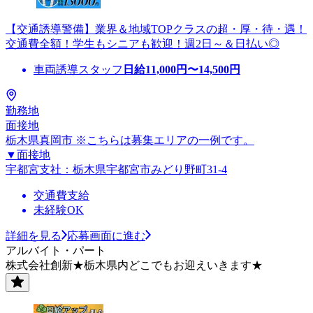
【交通誘導警備】業界＆地域TOPクラスの超・厚・待・遇！
交通費全額！学生もシニアも歓迎！週2日～＆日払い◎
車両誘導スタッフ
日給
11,000
円〜
14,500
円
勤務地
面接地
栃木県真岡市 ※こちらは募集エリアの一例です。
▼面接地
宇都宮支社：栃木県宇都宮市みどり野町31-4
交通費支給
未経験OK
詳細を見る
応募画面に進む
アルバイト・パート
株式会社創新★栃木県内どこでもお迎えいきます★