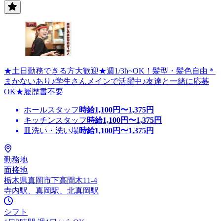
★土日勤務できる方大歓迎★週1/3h~OK！髪型・髪色自由＊
まかないあり♪学生さんメインで活躍中♪友達と一緒に応募
OK★履歴書不要
ホールスタッフ
時給
1,100
円〜
1,375
円
キッチンスタッフ
時給
1,100
円〜
1,375
円
皿洗い・洗い場
時給
1,100
円〜
1,375
円
勤務地
面接地
栃木県真岡市下高間木11-4
寺内駅、真岡駅、北真岡駅
シフト