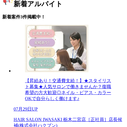
新着アルバイト
新着案件3件掲載中！
【昇給あり！交通費支給！】★スタイリス
ト募集★人気サロンで働きませんか？復職
希望の方大歓迎◎ネイル・ピアス・カラー
OKで自分らしく働けます♪
07月29日UP
HAIR SALON IWASAKI 栃木二宮店［正社員］店長候
補(株式会社ハクブン)