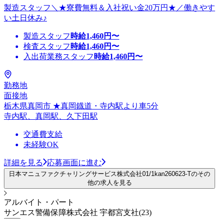
製造スタッフ＼★寮費無料＆入社祝い金20万円★／働きやす
い土日休み♪
製造スタッフ
時給
1,460
円〜
検査スタッフ
時給
1,460
円〜
入出荷業務スタッフ
時給
1,460
円〜
勤務地
面接地
栃木県真岡市 ★真岡鐡道・寺内駅より車5分
寺内駅、真岡駅、久下田駅
交通費支給
未経験OK
詳細を見る
応募画面に進む
日本マニュファクチャリングサービス株式会社01/1kan260623-Tのその
他の求人を見る
アルバイト・パート
サンエス警備保障株式会社 宇都宮支社(23)