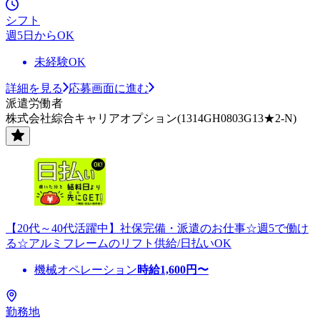
シフト
週5日からOK
未経験OK
詳細を見る
応募画面に進む
派遣労働者
株式会社綜合キャリアオプション(1314GH0803G13★2-N)
【20代～40代活躍中】社保完備・派遣のお仕事☆週5で働け
る☆アルミフレームのリフト供給/日払いOK
機械オペレーション
時給
1,600
円〜
勤務地