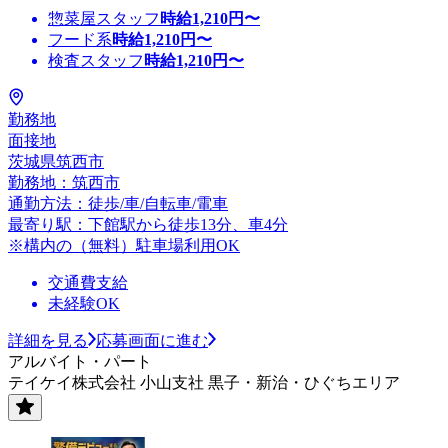
惣菜屋スタッフ
時給
1,210
円〜
フード系
時給
1,210
円〜
検査スタッフ
時給
1,210
円〜
勤務地
面接地
茨城県筑西市
勤務地：筑西市
通勤方法：徒歩/車/自転車/電車
最寄り駅：下館駅から徒歩13分、車4分
※構内の（無料）駐車場利用OK
交通費支給
未経験OK
詳細を見る
応募画面に進む
アルバイト・パート
テイケイ株式会社 小山支社 黒子・新治・ひぐちエリア