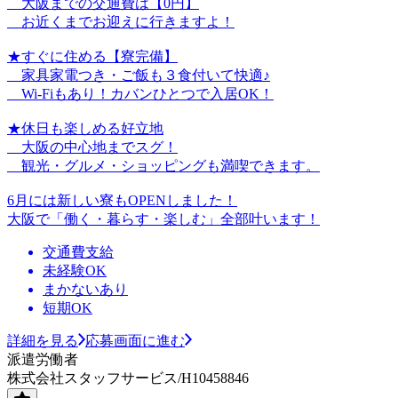
大阪までの交通費は【0円】
お近くまでお迎えに行きますよ！
★すぐに住める【寮完備】
家具家電つき・ご飯も３食付いて快適♪
Wi-Fiもあり！カバンひとつで入居OK！
★休日も楽しめる好立地
大阪の中心地までスグ！
観光・グルメ・ショッピングも満喫できます。
6月には新しい寮もOPENしました！
大阪で「働く・暮らす・楽しむ」全部叶います！
交通費支給
未経験OK
まかないあり
短期OK
詳細を見る
応募画面に進む
派遣労働者
株式会社スタッフサービス/H10458846