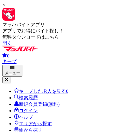
×
マッハバイトアプリ
アプリでお得にバイト探し！
無料ダウンロードはこちら
開く
0
キープ
メニュー
キープした求人を見る
0
検索履歴
新規会員登録(無料)
ログイン
ヘルプ
エリアから探す
駅から探す