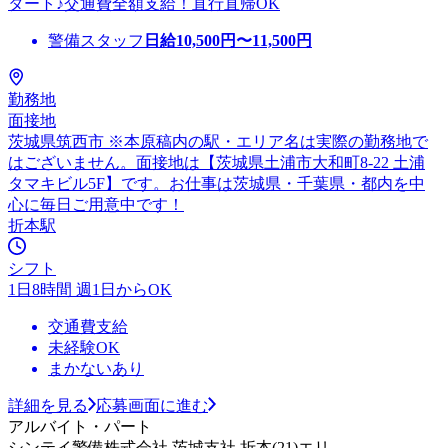
タート♪交通費全額支給！直行直帰OK
警備スタッフ
日給
10,500
円〜
11,500
円
勤務地
面接地
茨城県筑西市 ※本原稿内の駅・エリア名は実際の勤務地で
はございません。面接地は【茨城県土浦市大和町8-22 土浦
タマキビル5F】です。お仕事は茨城県・千葉県・都内を中
心に毎日ご用意中です！
折本駅
シフト
1日8時間 週1日からOK
交通費支給
未経験OK
まかないあり
詳細を見る
応募画面に進む
アルバイト・パート
シンテイ警備株式会社 茨城支社 折本(21)エリ