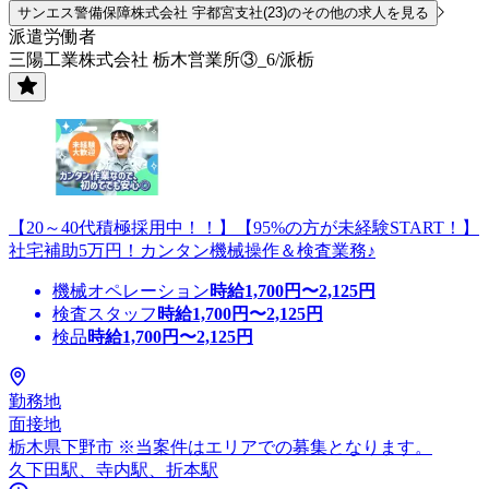
サンエス警備保障株式会社 宇都宮支社(23)のその他の求人を見る
派遣労働者
三陽工業株式会社 栃木営業所③_6/派栃
【20～40代積極採用中！！】【95%の方が未経験START！】
社宅補助5万円！カンタン機械操作＆検査業務♪
機械オペレーション
時給
1,700
円〜
2,125
円
検査スタッフ
時給
1,700
円〜
2,125
円
検品
時給
1,700
円〜
2,125
円
勤務地
面接地
栃木県下野市 ※当案件はエリアでの募集となります。
久下田駅、寺内駅、折本駅