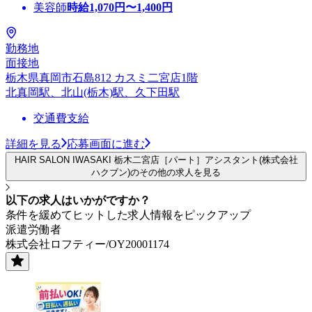
美容師
時給
1,070
円〜
1,400
円
勤務地
面接地
栃木県真岡市石島812 カスミ二宮店1階
北真岡駅、北山(栃木)駅、久下田駅
交通費支給
詳細を見る
応募画面に進む
HAIR SALON IWASAKI 栃木二宮店［パート］アシスタント(株式会社
ハクブン)のその他の求人を見る
以下の求人はいかがですか？
条件を緩めてヒットした求人情報をピックアップ
派遣労働者
株式会社ロフティー/OY20001174