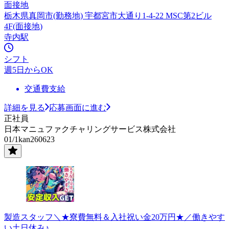
面接地
栃木県真岡市(勤務地) 宇都宮市大通り1-4-22 MSC第2ビル
4F(面接地)
寺内駅
シフト
週5日からOK
交通費支給
詳細を見る
応募画面に進む
正社員
日本マニュファクチャリングサービス株式会社
01/1kan260623
製造スタッフ＼★寮費無料＆入社祝い金20万円★／働きやす
い土日休み♪