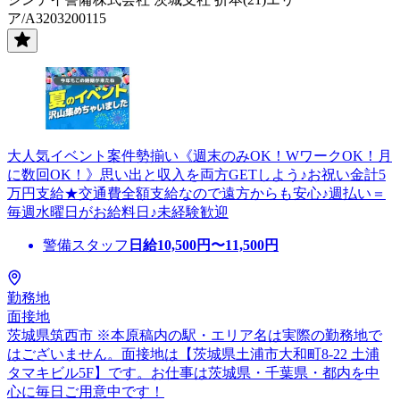
ア/A3203200115
大人気イベント案件勢揃い《週末のみOK！WワークOK！月
に数回OK！》思い出と収入を両方GETしよう♪お祝い金計5
万円支給★交通費全額支給なので遠方からも安心♪週払い＝
毎週水曜日がお給料日♪未経験歓迎
警備スタッフ
日給
10,500
円〜
11,500
円
勤務地
面接地
茨城県筑西市 ※本原稿内の駅・エリア名は実際の勤務地で
はございません。面接地は【茨城県土浦市大和町8-22 土浦
タマキビル5F】です。お仕事は茨城県・千葉県・都内を中
心に毎日ご用意中です！