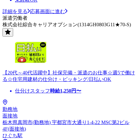
詳細を見る
応募画面に進む
派遣労働者
株式会社綜合キャリアオプション(1314GH0803G11★70-S)
【20代～40代活躍中】社保完備・派遣のお仕事☆週5で働け
る☆住宅用建材の仕分け・ピッキング/日払いOK
仕分けスタッフ
時給
1,250
円〜
勤務地
面接地
栃木県真岡市(勤務地) 宇都宮市大通り1-4-22 MSC第2ビル
4F(面接地)
ひぐち駅