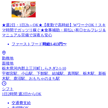
★週2日・1日2h～OK★【夜勤で高時給】WワークOK！スキ
マ時間でガッツリ稼ぐ★食事補助・前払い有◎セルフレジ＆
マニュアル完備で深夜も安心
ファーストフード
時給
1,413
円〜
勤務地
面接地
栃木県河内郡上三川町しらさぎ2-1-10
宇都宮駅、小山駅、下館駅、結城駅、真岡駅、栃木駅、新栃
木駅、鹿沼駅、おもちゃのまち駅
シフト
1日2時間 週2日からOK
交通費支給
未経験OK