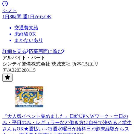
シフト
1日8時間 週1日からOK
交通費支給
未経験OK
まかないあり
詳細を見る
応募画面に進む
アルバイト・パート
シンテイ警備株式会社 茨城支社 折本(15)エリ
ア/A3203200115
『大人気イベント集めました』日給UP＼Wワーク・土日の
み・平日のみ・レギュラーなど働き方は自分で決める／学生
さんもOK★週払い⇒毎週水曜日が給料日♪9割未経験からス