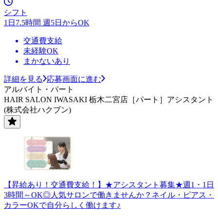
シフト
1日7.5時間 週5日からOK
交通費支給
未経験OK
まかないあり
詳細を見る
応募画面に進む
アルバイト・パート
HAIR SALON IWASAKI 栃木二宮店［パート］アシスタント
(株式会社ハクブン)
【昇給あり！交通費支給！】★アシスタント募集★週1・1日
3時間～OK◎人気サロンで働きませんか？ネイル・ピアス・
カラーOKで自分らしく働けます♪