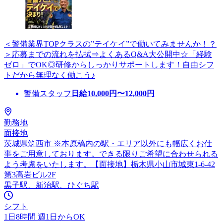
＜警備業界TOPクラスの”テイケイ”で働いてみませんか！？
＞応募までの流れを払拭⇒よくあるQ&A大公開中☆「経験
ゼロ」でOK◎研修からしっかりサポートします！自由シフ
トだから無理なく働こう♪
警備スタッフ
日給
10,000
円〜
12,000
円
勤務地
面接地
茨城県筑西市 ※本原稿内の駅・エリア以外にも幅広くお仕
事をご用意しております。できる限りご希望に合わせられる
よう考慮をいたします。【面接地】栃木県小山市城東1-6-42
第3高岩ビル2F
黒子駅、新治駅、ひぐち駅
シフト
1日8時間 週1日からOK