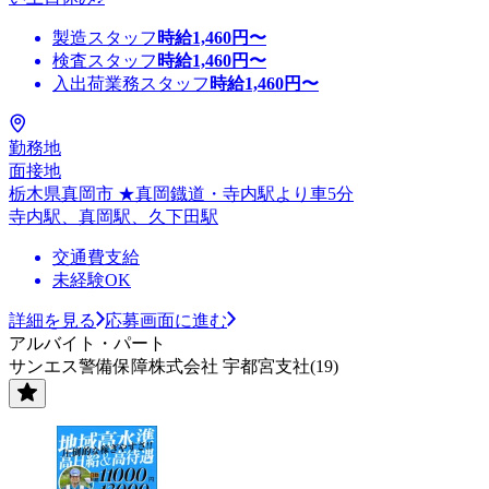
製造スタッフ
時給
1,460
円〜
検査スタッフ
時給
1,460
円〜
入出荷業務スタッフ
時給
1,460
円〜
勤務地
面接地
栃木県真岡市 ★真岡鐡道・寺内駅より車5分
寺内駅、真岡駅、久下田駅
交通費支給
未経験OK
詳細を見る
応募画面に進む
アルバイト・パート
サンエス警備保障株式会社 宇都宮支社(19)