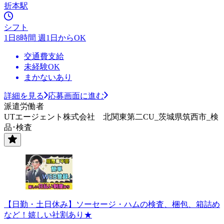
折本駅
シフト
1日8時間 週1日からOK
交通費支給
未経験OK
まかないあり
詳細を見る
応募画面に進む
派遣労働者
UTエージェント株式会社 北関東第二CU_茨城県筑西市_検
品･検査
【日勤・土日休み】ソーセージ・ハムの検査、梱包、箱詰め
など！嬉しい社割あり★