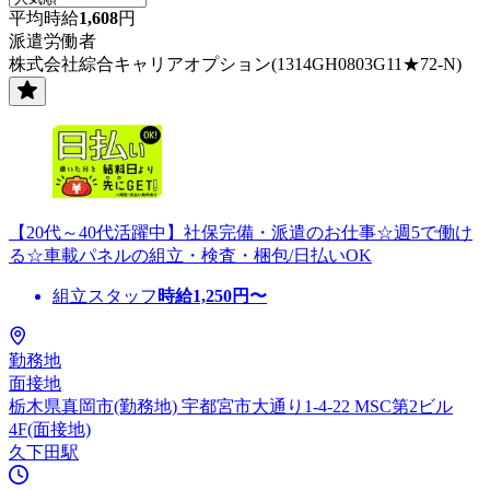
平均時給
1,608
円
派遣労働者
株式会社綜合キャリアオプション(1314GH0803G11★72-N)
【20代～40代活躍中】社保完備・派遣のお仕事☆週5で働け
る☆車載パネルの組立・検査・梱包/日払いOK
組立スタッフ
時給
1,250
円〜
勤務地
面接地
栃木県真岡市(勤務地) 宇都宮市大通り1-4-22 MSC第2ビル
4F(面接地)
久下田駅