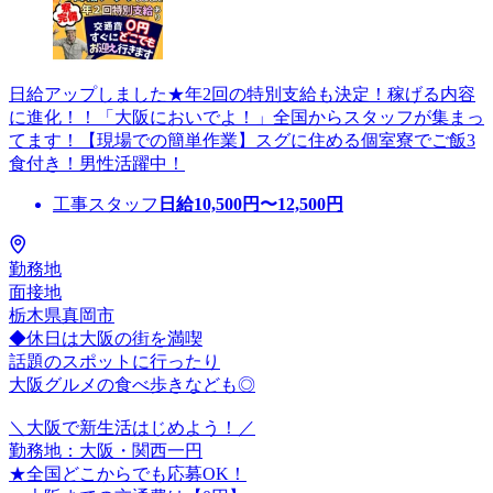
日給アップしました★年2回の特別支給も決定！稼げる内容
に進化！！「大阪においでよ！」全国からスタッフが集まっ
てます！【現場での簡単作業】スグに住める個室寮でご飯3
食付き！男性活躍中！
工事スタッフ
日給
10,500
円〜
12,500
円
勤務地
面接地
栃木県真岡市
◆休日は大阪の街を満喫
話題のスポットに行ったり
大阪グルメの食べ歩きなども◎
＼大阪で新生活はじめよう！／
勤務地：大阪・関西一円
★全国どこからでも応募OK！