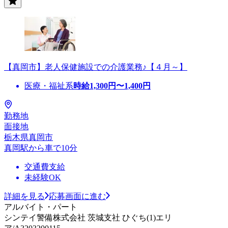
【真岡市】老人保健施設での介護業務♪【４月～】
医療・福祉系
時給
1,300
円〜
1,400
円
勤務地
面接地
栃木県真岡市
真岡駅から車で10分
交通費支給
未経験OK
詳細を見る
応募画面に進む
アルバイト・パート
シンテイ警備株式会社 茨城支社 ひぐち(1)エリ