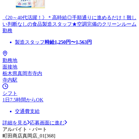
《20～40代活躍！》＊高時給◎手順通りに進めるだけ！難し
い判断なしの食品製造スタッフ★空調完備のクリーンルーム
勤務
製造スタッフ
時給
1,250
円〜
1,563
円
勤務地
面接地
栃木県真岡市寺内
寺内駅
シフト
1日7.5時間からOK
交通費支給
詳細を見る
応募画面に進む
アルバイト・パート
町田商店真岡店_01[368]