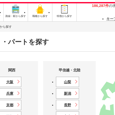
186,287件
の
す
路線・駅から探す
職種から探す
特徴から探す
キー
から探す
ト・パートを探す
関西
甲信越・北陸
大阪
山梨
兵庫
新潟
京都
長野