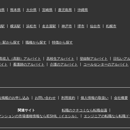
崎県
熊本県
大分県
宮崎県
鹿児島県
沖縄県
袋駅
横浜駅
浜松市
名古屋駅
神戸市
堺市
仙台市
札幌市
・駅から探す
職種から探す
特徴から探す
高収入（高額）アルバイト
高校生アルバイト
登録制アルバイト
日払いア
バイト
看護師のアルバイト
介護のアルバイト
コールセンターのアルバイト
告掲載のお申し込み
お問い合わせ
利用規約
個人情報の取扱い
会社概要
関連サイト
転職のクチコミなら転職会議
ンションの市場価格情報ならIESHIL（イエシル）
エンジニアの転職なら転職ド