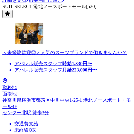
詳細を見る
応募画面に進む
SUIT SELECT 港北ノースポートモール[520]
＜未経験歓迎◎＞人気のスーツブランドで働きませんか？
アパレル販売スタッフ
時給
1,330
円〜
アパレル販売スタッフ
月給
223,000
円〜
勤務地
面接地
神奈川県横浜市都筑区中川中央1-25-1 港北ノースポート・モ
ール4F
センター北駅 徒歩3分
交通費支給
未経験OK