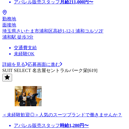
アパレル販売スタッフ
月給
211,000
円〜
勤務地
面接地
埼玉県さいたま市浦和区高砂1-12-1 浦和コルソ2F
浦和駅 徒歩3分
交通費支給
未経験OK
詳細を見る
応募画面に進む
SUIT SELECT 名古屋セントラルパーク栄[619]
＜未経験歓迎◎＞人気のスーツブランドで働きませんか？
アパレル販売スタッフ
時給
1,280
円〜