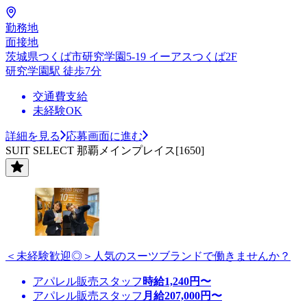
勤務地
面接地
茨城県つくば市研究学園5-19 イーアスつくば2F
研究学園駅 徒歩7分
交通費支給
未経験OK
詳細を見る
応募画面に進む
SUIT SELECT 那覇メインプレイス[1650]
＜未経験歓迎◎＞人気のスーツブランドで働きませんか？
アパレル販売スタッフ
時給
1,240
円〜
アパレル販売スタッフ
月給
207,000
円〜