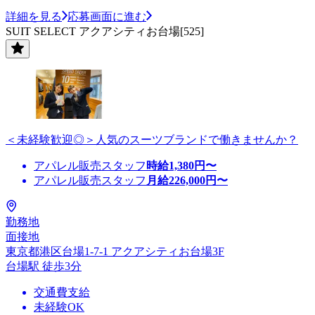
詳細を見る
応募画面に進む
SUIT SELECT アクアシティお台場[525]
＜未経験歓迎◎＞人気のスーツブランドで働きませんか？
アパレル販売スタッフ
時給
1,380
円〜
アパレル販売スタッフ
月給
226,000
円〜
勤務地
面接地
東京都港区台場1-7-1 アクアシティお台場3F
台場駅 徒歩3分
交通費支給
未経験OK