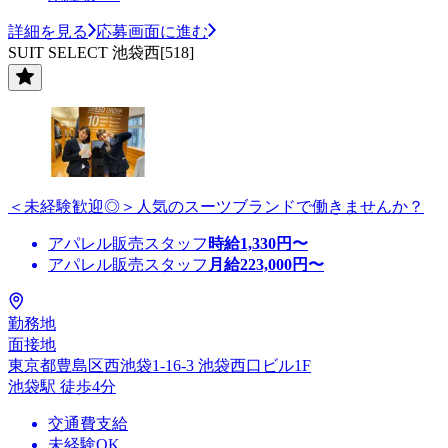
詳細を見る
応募画面に進む
SUIT SELECT 池袋西[518]
＜未経験歓迎◎＞人気のスーツブランドで働きませんか？
アパレル販売スタッフ
時給
1,330
円〜
アパレル販売スタッフ
月給
223,000
円〜
勤務地
面接地
東京都豊島区西池袋1-16-3 池袋西口ビル1F
池袋駅 徒歩4分
交通費支給
未経験OK