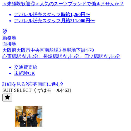
＜未経験歓迎◎＞人気のスーツブランドで働きませんか？
アパレル販売スタッフ
時給
1,260
円〜
アパレル販売スタッフ
月給
211,000
円〜
勤務地
面接地
大阪府大阪市中央区南船場3 長堀地下街4-70
心斎橋駅 徒歩2分、長堀橋駅 徒歩5分、四ツ橋駅 徒歩6分
交通費支給
未経験OK
詳細を見る
応募画面に進む
SUIT SELECT くずはモール[463]