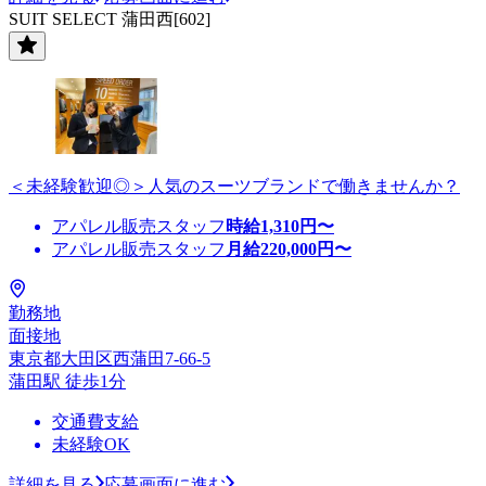
SUIT SELECT 蒲田西[602]
＜未経験歓迎◎＞人気のスーツブランドで働きませんか？
アパレル販売スタッフ
時給
1,310
円〜
アパレル販売スタッフ
月給
220,000
円〜
勤務地
面接地
東京都大田区西蒲田7-66-5
蒲田駅 徒歩1分
交通費支給
未経験OK
詳細を見る
応募画面に進む