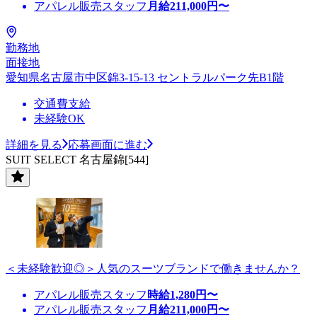
アパレル販売スタッフ
月給
211,000
円〜
勤務地
面接地
愛知県名古屋市中区錦3-15-13 セントラルパーク先B1階
交通費支給
未経験OK
詳細を見る
応募画面に進む
SUIT SELECT 名古屋錦[544]
＜未経験歓迎◎＞人気のスーツブランドで働きませんか？
アパレル販売スタッフ
時給
1,280
円〜
アパレル販売スタッフ
月給
211,000
円〜