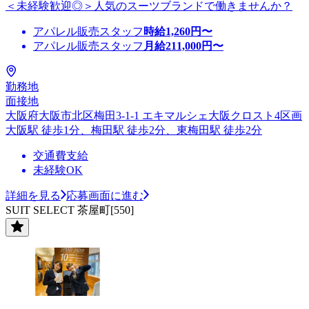
＜未経験歓迎◎＞人気のスーツブランドで働きませんか？
アパレル販売スタッフ
時給
1,260
円〜
アパレル販売スタッフ
月給
211,000
円〜
勤務地
面接地
大阪府大阪市北区梅田3-1-1 エキマルシェ大阪クロスト4区画
大阪駅 徒歩1分、梅田駅 徒歩2分、東梅田駅 徒歩2分
交通費支給
未経験OK
詳細を見る
応募画面に進む
SUIT SELECT 茶屋町[550]