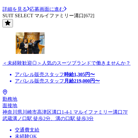
詳細を見る
応募画面に進む
SUIT SELECT マルイファミリー溝口[672]
＜未経験歓迎◎＞人気のスーツブランドで働きませんか？
アパレル販売スタッフ
時給
1,305
円〜
アパレル販売スタッフ
月給
219,000
円〜
勤務地
面接地
神奈川県川崎市高津区溝口1-4-1 マルイファミリー溝口7F
武蔵溝ノ口駅 徒歩2分、溝の口駅 徒歩3分
交通費支給
未経験OK