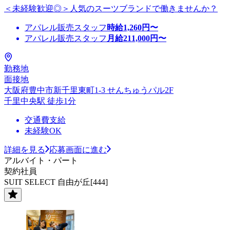
＜未経験歓迎◎＞人気のスーツブランドで働きませんか？
アパレル販売スタッフ
時給
1,260
円〜
アパレル販売スタッフ
月給
211,000
円〜
勤務地
面接地
大阪府豊中市新千里東町1-3 せんちゅうパル2F
千里中央駅 徒歩1分
交通費支給
未経験OK
詳細を見る
応募画面に進む
アルバイト・パート
契約社員
SUIT SELECT 自由が丘[444]