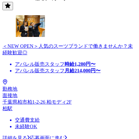
＜NEW OPEN＞人気のスーツブランドで働きませんか？未
経験歓迎◎
アパレル販売スタッフ
時給
1,280
円〜
アパレル販売スタッフ
月給
214,000
円〜
勤務地
面接地
千葉県柏市柏1-2-26 柏モディ2F
柏駅
交通費支給
未経験OK
詳細を見る
応募画面に進む