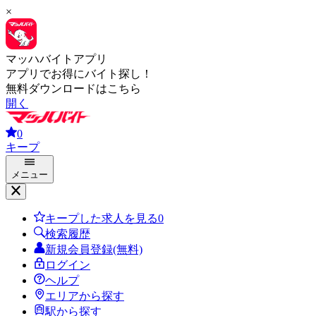
×
マッハバイトアプリ
アプリでお得にバイト探し！
無料ダウンロードはこちら
開く
0
キープ
メニュー
キープした求人を見る
0
検索履歴
新規会員登録(無料)
ログイン
ヘルプ
エリアから探す
駅から探す