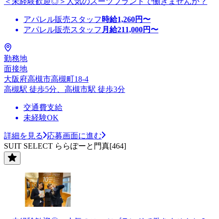
＜未経験歓迎◎＞人気のスーツブランドで働きませんか？
アパレル販売スタッフ
時給
1,260
円〜
アパレル販売スタッフ
月給
211,000
円〜
勤務地
面接地
大阪府高槻市高槻町18-4
高槻駅 徒歩5分、高槻市駅 徒歩3分
交通費支給
未経験OK
詳細を見る
応募画面に進む
SUIT SELECT ららぽーと門真[464]