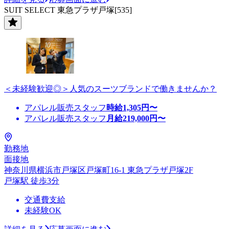
SUIT SELECT 東急プラザ戸塚[535]
＜未経験歓迎◎＞人気のスーツブランドで働きませんか？
アパレル販売スタッフ
時給
1,305
円〜
アパレル販売スタッフ
月給
219,000
円〜
勤務地
面接地
神奈川県横浜市戸塚区戸塚町16-1 東急プラザ戸塚2F
戸塚駅 徒歩3分
交通費支給
未経験OK