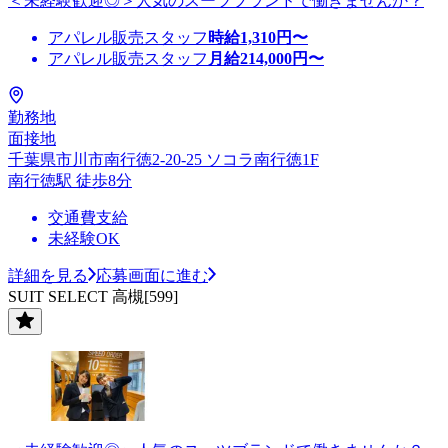
＜未経験歓迎◎＞人気のスーツブランドで働きませんか？
アパレル販売スタッフ
時給
1,310
円〜
アパレル販売スタッフ
月給
214,000
円〜
勤務地
面接地
千葉県市川市南行徳2-20-25 ソコラ南行徳1F
南行徳駅 徒歩8分
交通費支給
未経験OK
詳細を見る
応募画面に進む
SUIT SELECT 高槻[599]