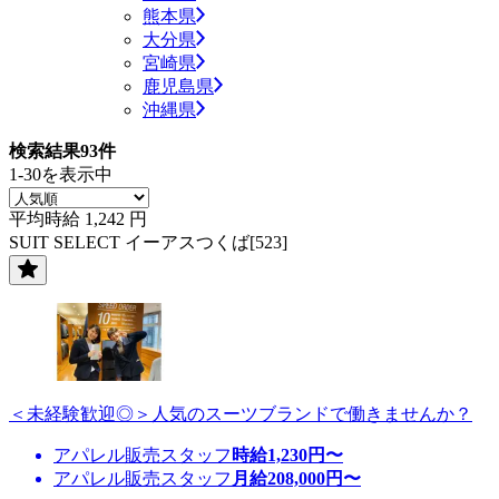
熊本県
大分県
宮崎県
鹿児島県
沖縄県
検索結果
93
件
1-30を表示中
平均時給
1,242
円
SUIT SELECT イーアスつくば[523]
＜未経験歓迎◎＞人気のスーツブランドで働きませんか？
アパレル販売スタッフ
時給
1,230
円〜
アパレル販売スタッフ
月給
208,000
円〜