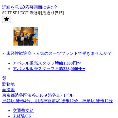
詳細を見る
応募画面に進む
SUIT SELECT 渋谷明治通り[515]
＜未経験歓迎◎＞人気のスーツブランドで働きませんか？
アパレル販売スタッフ
時給
1,330
円〜
アパレル販売スタッフ
月給
223,000
円〜
勤務地
面接地
東京都渋谷区渋谷1-16-9 渋谷K・Iビル
渋谷駅 徒歩4分、明治神宮前駅 徒歩12分、神泉駅 徒歩12分
交通費支給
未経験OK