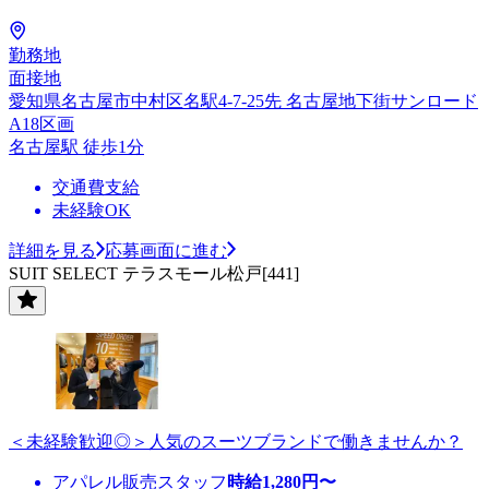
勤務地
面接地
愛知県名古屋市中村区名駅4-7-25先 名古屋地下街サンロード
A18区画
名古屋駅 徒歩1分
交通費支給
未経験OK
詳細を見る
応募画面に進む
SUIT SELECT テラスモール松戸[441]
＜未経験歓迎◎＞人気のスーツブランドで働きませんか？
アパレル販売スタッフ
時給
1,280
円〜