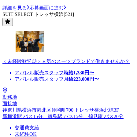
詳細を見る
応募画面に進む
SUIT SELECT トレッサ横浜[521]
＜未経験歓迎◎＞人気のスーツブランドで働きませんか？
アパレル販売スタッフ
時給
1,330
円〜
アパレル販売スタッフ
月給
223,000
円〜
勤務地
面接地
神奈川県横浜市港北区師岡町700 トレッサ横浜北棟3F
新横浜駅 バス15分、綱島駅 バス15分、鶴見駅 バス20分
交通費支給
未経験OK