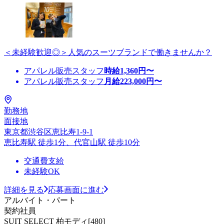
＜未経験歓迎◎＞人気のスーツブランドで働きませんか？
アパレル販売スタッフ
時給
1,360
円〜
アパレル販売スタッフ
月給
223,000
円〜
勤務地
面接地
東京都渋谷区恵比寿1-9-1
恵比寿駅 徒歩1分、代官山駅 徒歩10分
交通費支給
未経験OK
詳細を見る
応募画面に進む
アルバイト・パート
契約社員
SUIT SELECT 柏モディ[480]