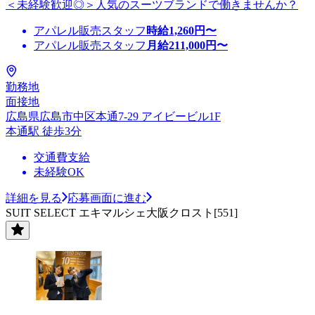
＜未経験歓迎◎＞人気のスーツブランドで働きませんか？
アパレル販売スタッフ
時給
1,260
円〜
アパレル販売スタッフ
月給
211,000
円〜
勤務地
面接地
広島県広島市中区本通7-29 アイビービル1F
本通駅 徒歩3分
交通費支給
未経験OK
詳細を見る
応募画面に進む
SUIT SELECT エキマルシェ大阪クロスト[551]