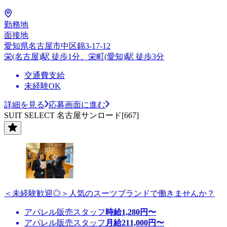
勤務地
面接地
愛知県名古屋市中区錦3-17-12
栄(名古屋)駅 徒歩1分、栄町(愛知)駅 徒歩3分
交通費支給
未経験OK
詳細を見る
応募画面に進む
SUIT SELECT 名古屋サンロード[667]
＜未経験歓迎◎＞人気のスーツブランドで働きませんか？
アパレル販売スタッフ
時給
1,280
円〜
アパレル販売スタッフ
月給
211,000
円〜