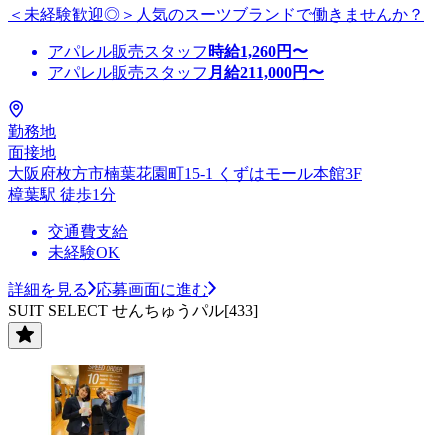
＜未経験歓迎◎＞人気のスーツブランドで働きませんか？
アパレル販売スタッフ
時給
1,260
円〜
アパレル販売スタッフ
月給
211,000
円〜
勤務地
面接地
大阪府枚方市楠葉花園町15-1 くずはモール本館3F
樟葉駅 徒歩1分
交通費支給
未経験OK
詳細を見る
応募画面に進む
SUIT SELECT せんちゅうパル[433]