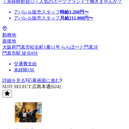
＜未経験歓迎◎＞人気のスーツブランドで働きませんか？
アパレル販売スタッフ
時給
1,260
円〜
アパレル販売スタッフ
月給
211,000
円〜
勤務地
面接地
大阪府門真市松生町1番11号 ららぽーと門真3F
門真市駅 徒歩8分
交通費支給
未経験OK
詳細を見る
応募画面に進む
SUIT SELECT 広島本通[624]