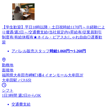
【学生歓迎】平日18時以降・土日祝時給1170円～※経験によ
り優遇/週2日～/交通費支給(当社規定内)/昇給有/従業員割引
制度有/有給休暇有★ネイル・ピアスおしゃれ自由◎遅番歓
迎
アパレル販売スタッフ
時給
1,060
円〜
1,260
円
勤務地
面接地
福岡県大牟田市岬町3番4 イオンモール大牟田2F
大牟田駅 バス6分
シフト
1日3時間 週2日からOK
交通費支給