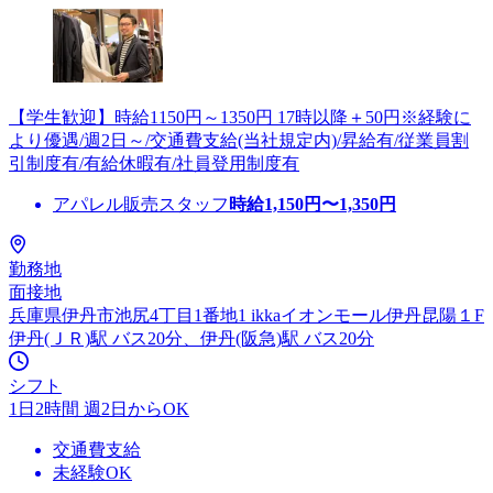
【学生歓迎】時給1150円～1350円 17時以降＋50円※経験に
より優遇/週2日～/交通費支給(当社規定内)/昇給有/従業員割
引制度有/有給休暇有/社員登用制度有
アパレル販売スタッフ
時給
1,150
円〜
1,350
円
勤務地
面接地
兵庫県伊丹市池尻4丁目1番地1 ikkaイオンモール伊丹昆陽１F
伊丹(ＪＲ)駅 バス20分、伊丹(阪急)駅 バス20分
シフト
1日2時間 週2日からOK
交通費支給
未経験OK