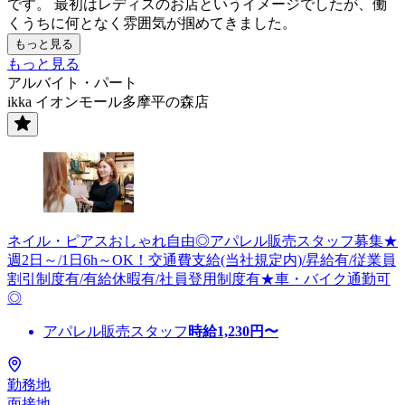
です。 最初はレディスのお店というイメージでしたが、働
くうちに何となく雰囲気が掴めてきました。
もっと見る
もっと見る
アルバイト・パート
ikka イオンモール多摩平の森店
ネイル・ピアスおしゃれ自由◎アパレル販売スタッフ募集★
週2日～/1日6h～OK！交通費支給(当社規定内)/昇給有/従業員
割引制度有/有給休暇有/社員登用制度有★車・バイク通勤可
◎
アパレル販売スタッフ
時給
1,230
円〜
勤務地
面接地