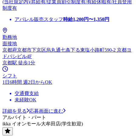
(当社規定内)/昇給有/従業員割引制度有/有給休暇有/社員登用
制度有
アパレル販売スタッフ
時給
1,200
円〜
1,350
円
勤務地
面接地
京都府京都市下京区烏丸通七条下る東塩小路町590-2 京都ヨ
ドバシビル4F
京都駅 徒歩1分
シフト
1日6時間 週2日からOK
交通費支給
未経験OK
詳細を見る
応募画面に進む
アルバイト・パート
ikka イオンモール大牟田店(学生歓迎)