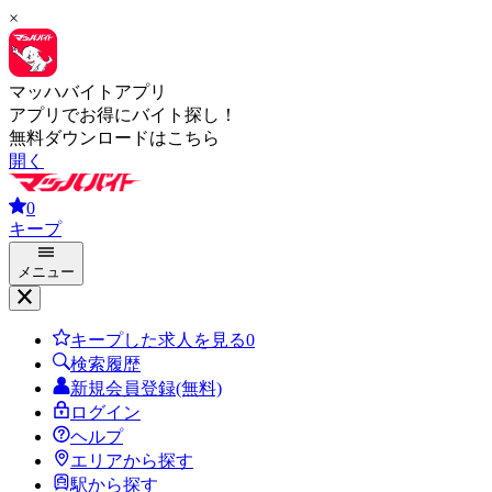
×
マッハバイトアプリ
アプリでお得にバイト探し！
無料ダウンロードはこちら
開く
0
キープ
メニュー
キープした求人を見る
0
検索履歴
新規会員登録(無料)
ログイン
ヘルプ
エリアから探す
駅から探す