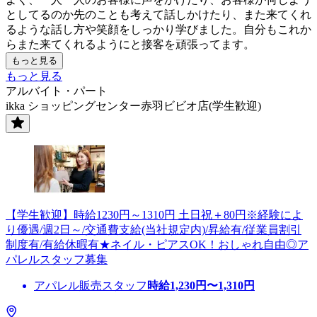
としてるのか先のことも考えて話しかけたり、また来てくれ
るような話し方や笑顔をしっかり学びました。自分もこれか
らまた来てくれるようにと接客を頑張ってます。
もっと見る
もっと見る
アルバイト・パート
ikka ショッピングセンター赤羽ビビオ店(学生歓迎)
【学生歓迎】時給1230円～1310円 土日祝＋80円※経験によ
り優遇/週2日～/交通費支給(当社規定内)/昇給有/従業員割引
制度有/有給休暇有★ネイル・ピアスOK！おしゃれ自由◎ア
パレルスタッフ募集
アパレル販売スタッフ
時給
1,230
円〜
1,310
円