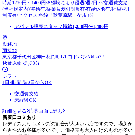
時給1250円～1400円※経験により優遇/週2日～/交通費支給
(当社規定内)/昇給有/従業員割引制度有/有給休暇有/社員登用
制度有/アクセス:各線「秋葉原駅」徒歩3分
アパレル販売スタッフ
時給
1,250
円〜
1,400
円
勤務地
面接地
東京都千代田区神田花岡町1-1 ヨドバシAkiba7F
秋葉原駅 徒歩3分
シフト
1日4時間 週2日からOK
交通費支給
未経験OK
詳細を見る
応募画面に進む
新着口コミあり
レディスよりもメンズの割合が大きいお店ですので、場所が
ら男性のお客様が多いです。価格帯も大人向けのものが多い