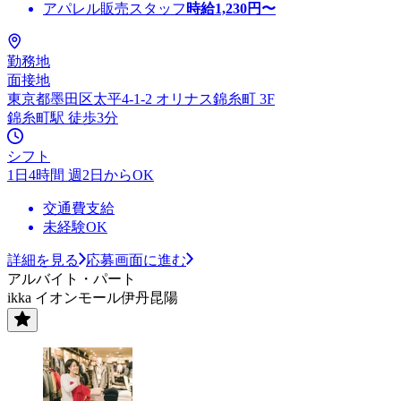
アパレル販売スタッフ
時給
1,230
円〜
勤務地
面接地
東京都墨田区太平4-1-2 オリナス錦糸町 3F
錦糸町駅 徒歩3分
シフト
1日4時間 週2日からOK
交通費支給
未経験OK
詳細を見る
応募画面に進む
アルバイト・パート
ikka イオンモール伊丹昆陽