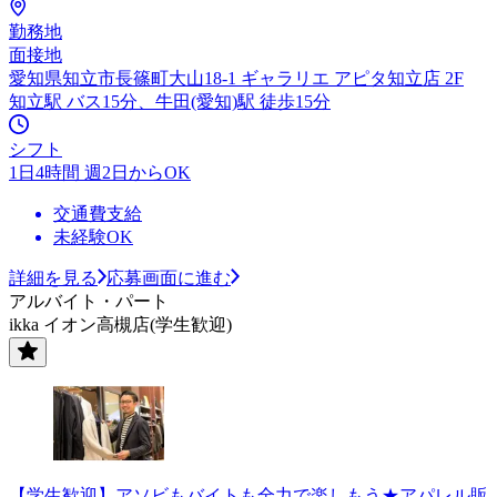
勤務地
面接地
愛知県知立市長篠町大山18-1 ギャラリエ アピタ知立店 2F
知立駅 バス15分、牛田(愛知)駅 徒歩15分
シフト
1日4時間 週2日からOK
交通費支給
未経験OK
詳細を見る
応募画面に進む
アルバイト・パート
ikka イオン高槻店(学生歓迎)
【学生歓迎】アソビもバイトも全力で楽しもう★アパレル販