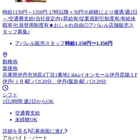
時給1150円～1350円 17時以降＋50円※経験により優遇/週2日
～/交通費支給(当社規定内)/昇給有/従業員割引制度有/有給休
暇有/社員登用制度有★おしゃれ自由◎アパレル店舗販売ス
タッフ募集♪
アパレル販売スタッフ
時給
1,150
円〜
1,350
円
勤務地
面接地
兵庫県伊丹市池尻4丁目1番地1 ikkaイオンモール伊丹昆陽１F
伊丹(ＪＲ)駅 バス20分、伊丹(阪急)駅 バス20分
シフト
1日2時間 週2日からOK
交通費支給
未経験OK
詳細を見る
応募画面に進む
アルバイト・パート