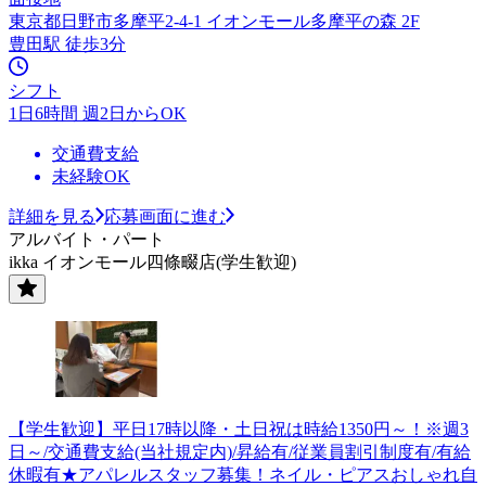
東京都日野市多摩平2-4-1 イオンモール多摩平の森 2F
豊田駅 徒歩3分
シフト
1日6時間 週2日からOK
交通費支給
未経験OK
詳細を見る
応募画面に進む
アルバイト・パート
ikka イオンモール四條畷店(学生歓迎)
【学生歓迎】平日17時以降・土日祝は時給1350円～！※週3
日～/交通費支給(当社規定内)/昇給有/従業員割引制度有/有給
休暇有★アパレルスタッフ募集！ネイル・ピアスおしゃれ自