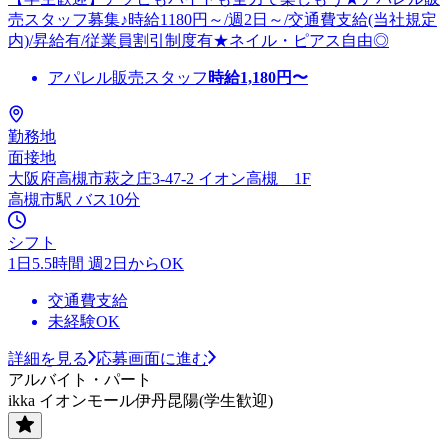
売スタッフ募集♪時給1180円～/週2日～/交通費支給(当社規定
内)/昇給有/従業員割引制度有★ネイル・ピアス自由◎
アパレル販売スタッフ
時給
1,180
円〜
勤務地
面接地
大阪府高槻市萩之庄3-47-2 イオン高槻 1F
高槻市駅 バス10分
シフト
1日5.5時間 週2日からOK
交通費支給
未経験OK
詳細を見る
応募画面に進む
アルバイト・パート
ikka イオンモール伊丹昆陽(学生歓迎)