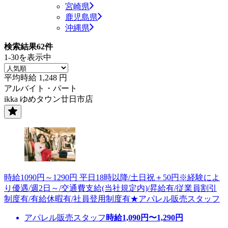
宮崎県
鹿児島県
沖縄県
検索結果
62
件
1-30を表示中
平均時給
1,248
円
アルバイト・パート
ikka ゆめタウン廿日市店
時給1090円～1290円 平日18時以降/土日祝＋50円※経験によ
り優遇/週2日～/交通費支給(当社規定内)/昇給有/従業員割引
制度有/有給休暇有/社員登用制度有★アパレル販売スタッフ
アパレル販売スタッフ
時給
1,090
円〜
1,290
円