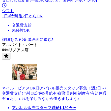
廿日市市役所前(平良)駅 徒歩7分、宮内串戸駅 バス9分
シフト
1日4時間 週2日からOK
交通費支給
未経験OK
詳細を見る
応募画面に進む
アルバイト・パート
ikkaリノアス店
ネイル・ピアスOK◎アパレル販売スタッフ募集！週2日～/
交通費支給(当社規定内)/昇給有/従業員割引制度有/有給休暇
有★おしゃれを楽しみながら働きましょう♪
アパレル販売スタッフ
時給
1,180
円〜