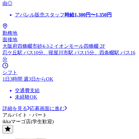
由◎
アパレル販売スタッフ
時給
1,300
円〜
1,350
円
勤務地
面接地
大阪府四條畷市砂4-3-2 イオンモール四條畷 2F
忍ケ丘駅 バス10分、寝屋川市駅 バス15分、四条畷駅 バス16
分
シフト
1日3時間 週3日からOK
交通費支給
未経験OK
詳細を見る
応募画面に進む
アルバイト・パート
ikkaマーゴ店(学生歓迎)