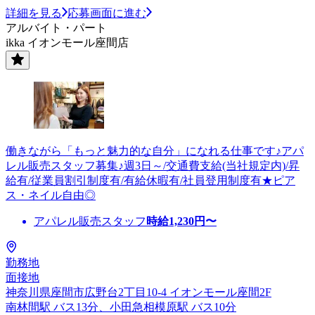
詳細を見る
応募画面に進む
アルバイト・パート
ikka イオンモール座間店
働きながら「もっと魅力的な自分」になれる仕事です♪アパ
レル販売スタッフ募集♪週3日～/交通費支給(当社規定内)/昇
給有/従業員割引制度有/有給休暇有/社員登用制度有★ピア
ス・ネイル自由◎
アパレル販売スタッフ
時給
1,230
円〜
勤務地
面接地
神奈川県座間市広野台2丁目10-4 イオンモール座間2F
南林間駅 バス13分、小田急相模原駅 バス10分