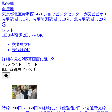
勤務地
面接地
東京都北区赤羽西1-6-1 ショッピングセンター赤羽ビビオ 1F
赤羽駅 徒歩1分、赤羽岩淵駅 徒歩10分、北赤羽駅 徒歩20分
シフト
1日3時間 週2日からOK
交通費支給
未経験OK
詳細を見る
応募画面に進む
アルバイト・パート
ikka 京都ヨドバシ店
時給1200円～1350円※経験により優遇/週2日～/交通費支給