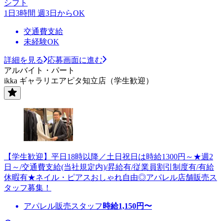
シフト
1日3時間 週3日からOK
交通費支給
未経験OK
詳細を見る
応募画面に進む
アルバイト・パート
ikka ギャラリエアピタ知立店（学生歓迎）
【学生歓迎】平日18時以降／土日祝日は時給1300円～★週2
日～/交通費支給(当社規定内)/昇給有/従業員割引制度有/有給
休暇有★ネイル・ピアスおしゃれ自由◎アパレル店舗販売ス
タッフ募集！
アパレル販売スタッフ
時給
1,150
円〜