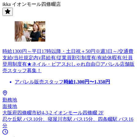
ikka イオンモール四條畷店
時給1300円～平日17時以降・土日祝＋50円※週3日～/交通費
支給(当社規定内)/昇給有/従業員割引制度有/有給休暇有/社員
登用制度有★ネイル・ピアスおしゃれ自由◎アパレル店舗販
売スタッフ募集！
アパレル販売スタッフ
時給
1,300
円〜
1,350
円
勤務地
面接地
大阪府四條畷市砂4-3-2 イオンモール四條畷 2F
忍ケ丘駅 バス10分、寝屋川市駅 バス15分、四条畷駅 バス16
分