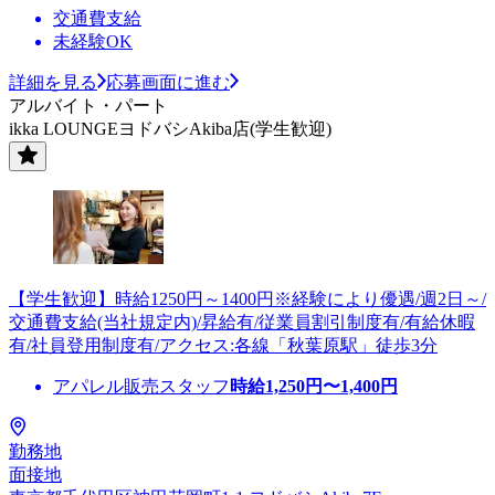
交通費支給
未経験OK
詳細を見る
応募画面に進む
アルバイト・パート
ikka LOUNGEヨドバシAkiba店(学生歓迎)
【学生歓迎】時給1250円～1400円※経験により優遇/週2日～/
交通費支給(当社規定内)/昇給有/従業員割引制度有/有給休暇
有/社員登用制度有/アクセス:各線「秋葉原駅」徒歩3分
アパレル販売スタッフ
時給
1,250
円〜
1,400
円
勤務地
面接地