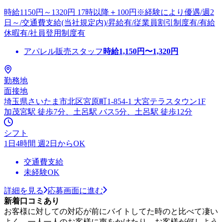
時給1150円～1320円 17時以降＋100円※経験により優遇/週2
日～/交通費支給(当社規定内)/昇給有/従業員割引制度有/有給
休暇有/社員登用制度有
アパレル販売スタッフ
時給
1,150
円〜
1,320
円
勤務地
面接地
埼玉県さいたま市北区宮原町1-854-1 大宮テラスタウン1F
加茂宮駅 徒歩7分、土呂駅 バス5分、土呂駅 徒歩12分
シフト
1日4時間 週2日からOK
交通費支給
未経験OK
詳細を見る
応募画面に進む
新着口コミあり
お客様に対しての対応が前にバイトしてた時のと比べて凄い
よく、一人一人のお客様に声をかけたり、お客様が何しよう