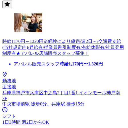
時給1170円～1320円※経験により優遇/週2日～/交通費支給
(当社規定内)/昇給有/従業員割引制度有/有給休暇有/社員登用
制度有★アパレル店舗販売スタッフ募集！
アパレル販売スタッフ
時給
1,170
円〜
1,320
円
勤務地
面接地
兵庫県神戸市兵庫区中之島2丁目1番1 イオンモール神戸南
3F
中央市場前駅 徒歩0分、兵庫駅 徒歩15分
シフト
1日3時間 週2日からOK