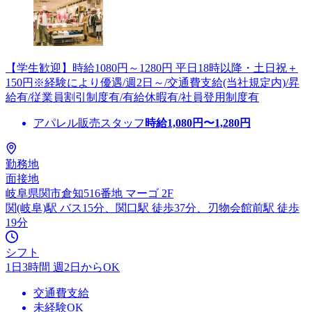
【学生歓迎】時給1080円～1280円 平日18時以降・土日祝＋
150円※経験により優遇/週2日～/交通費支給(当社規定内)/昇
給有/従業員割引制度有/有給休暇有/社員登用制度有
アパレル販売スタッフ
時給
1,080
円〜
1,280
円
勤務地
面接地
岐阜県関市倉知516番地 マーゴ 2F
関(岐阜)駅 バス15分、関口駅 徒歩37分、刃物会館前駅 徒歩
19分
シフト
1日3時間 週2日からOK
交通費支給
未経験OK