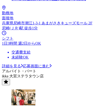
勤務地
面接地
兵庫県尼崎市潮江1-3-1 あまがさきキューズモール 2F
尼崎(ＪＲ)駅 徒歩1分
シフト
1日3時間 週2日からOK
交通費支給
未経験OK
詳細を見る
応募画面に進む
アルバイト・パート
ikka 大宮ステラタウン店