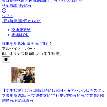
東京都千代田区神田花岡町1-1 ヨドバシAkiba7F
秋葉原駅 徒歩3分
シフト
1日4時間 週2日からOK
交通費支給
未経験OK
詳細を見る
応募画面に進む
アルバイト・パート
ikka オリナス錦糸町店（学生歓迎）
【学生歓迎】17時以降は時給1280円～★アパレル販売スタッ
フ募集※週2日～/交通費支給(当社規定内)/昇給有/従業員割引
制度有/有給休暇有