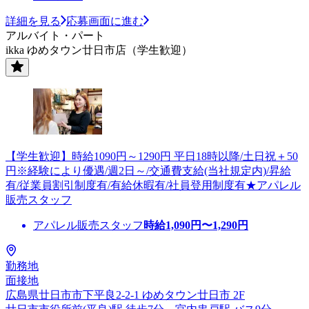
詳細を見る
応募画面に進む
アルバイト・パート
ikka ゆめタウン廿日市店（学生歓迎）
【学生歓迎】時給1090円～1290円 平日18時以降/土日祝＋50
円※経験により優遇/週2日～/交通費支給(当社規定内)/昇給
有/従業員割引制度有/有給休暇有/社員登用制度有★アパレル
販売スタッフ
アパレル販売スタッフ
時給
1,090
円〜
1,290
円
勤務地
面接地
広島県廿日市市下平良2-2-1 ゆめタウン廿日市 2F