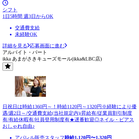
シフト
1日5時間 週3日からOK
交通費支給
未経験OK
詳細を見る
応募画面に進む
アルバイト・パート
ikka あまがさきキューズモール(ikka&LBC店)
日祝日は時給1360円～！時給1120円～1320円※経験により優
遇/週2日～/交通費支給(当社規定内)/昇給有/従業員割引制度
有/有給休暇有/社員登用制度有★遅番歓迎◎ネイル・ピアス
おしゃれ自由♪
アパレル販売スタッフ
時給
1,120
円〜
1,320
円