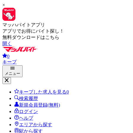
×
マッハバイトアプリ
アプリでお得にバイト探し！
無料ダウンロードはこちら
開く
0
キープ
メニュー
キープした求人を見る
0
検索履歴
新規会員登録(無料)
ログイン
ヘルプ
エリアから探す
駅から探す