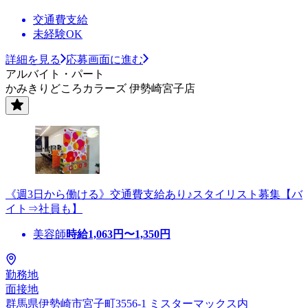
交通費支給
未経験OK
詳細を見る
応募画面に進む
アルバイト・パート
かみきりどころカラーズ 伊勢崎宮子店
《週3日から働ける》交通費支給あり♪スタイリスト募集【バ
イト⇒社員も】
美容師
時給
1,063
円〜
1,350
円
勤務地
面接地
群馬県伊勢崎市宮子町3556-1 ミスターマックス内