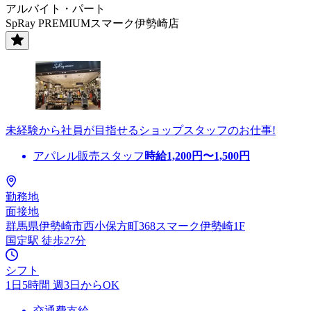
アルバイト・パート
SpRay PREMIUMスマーク伊勢崎店
未経験から社員が目指せるショップスタッフのお仕事!
アパレル販売スタッフ
時給
1,200
円〜
1,500
円
勤務地
面接地
群馬県伊勢崎市西小保方町368スマーク伊勢崎1F
国定駅 徒歩27分
シフト
1日5時間 週3日からOK
交通費支給