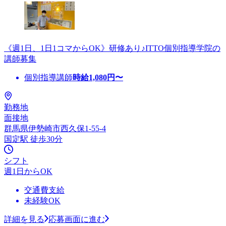
《週1日、1日1コマからOK》研修あり♪ITTO個別指導学院の
講師募集
個別指導講師
時給
1,080
円〜
勤務地
面接地
群馬県伊勢崎市西久保1-55-4
国定駅 徒歩30分
シフト
週1日からOK
交通費支給
未経験OK
詳細を見る
応募画面に進む