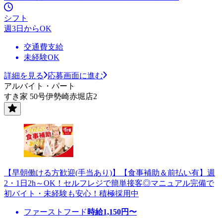
シフト
週3日からOK
交通費支給
未経験OK
詳細を見る
応募画面に進む
アルバイト・パート
すき家 50号伊勢崎赤堀店2
【早朝働ける方歓迎(手当あり)】【食事補助＆前払い有】週
2・1日2h～OK！セルフレジで簡単接客◎マニュアル完備で
初バイト・未経験も安心！積極採用中
ファーストフード
時給
1,150
円〜