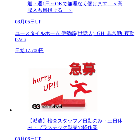
迎・週1日～OKで無理なく働けます。＜高
収入も目指せる！＞
08月05日UP
ユースタイルホーム 伊勢崎(世話人)_GH_非常勤_夜勤
02/Gi
日給17,700円
【派遣】検査スタッフ／日勤のみ・土日休
み・プラスチック製品の軽作業
08月06日UP