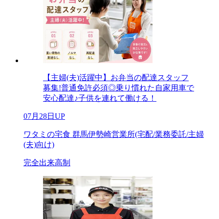
【主婦(夫)活躍中】お弁当の配達スタッフ
募集!普通免許必須◎乗り慣れた自家用車で
安心配達♪子供を連れて働ける！
07月28日UP
ワタミの宅食 群馬伊勢崎営業所(宅配/業務委託/主婦
(夫)向け)
完全出来高制