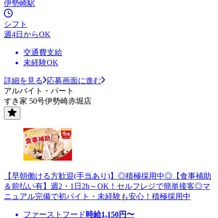
伊勢崎駅
シフト
週4日からOK
交通費支給
未経験OK
詳細を見る
応募画面に進む
アルバイト・パート
すき家 50号伊勢崎赤堀店
【早朝働ける方歓迎(手当あり)】◎積極採用中◎【食事補助
＆前払い有】週2・1日2h～OK！セルフレジで簡単接客◎マ
ニュアル完備で初バイト・未経験も安心！積極採用中
ファーストフード
時給
1,150
円〜