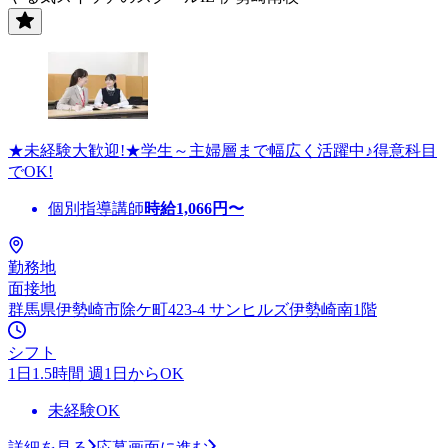
★未経験大歓迎!★学生～主婦層まで幅広く活躍中♪得意科目
でOK!
個別指導講師
時給
1,066
円〜
勤務地
面接地
群馬県伊勢崎市除ケ町423-4 サンヒルズ伊勢崎南1階
シフト
1日1.5時間 週1日からOK
未経験OK
詳細を見る
応募画面に進む