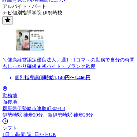
アルバイト・パート
ナビ個別指導学院 伊勢崎校
＼健康経営認定優良法人／週1・1コマ～の勤務で自分の時間
もしっかり確保★初バイト・ブランク歓迎
個別指導講師
時給
1,140
円〜
1,466
円
勤務地
面接地
群馬県伊勢崎市連取町3093-3
伊勢崎駅 徒歩20分、新伊勢崎駅 徒歩28分
シフト
1日1.5時間 週1日からOK