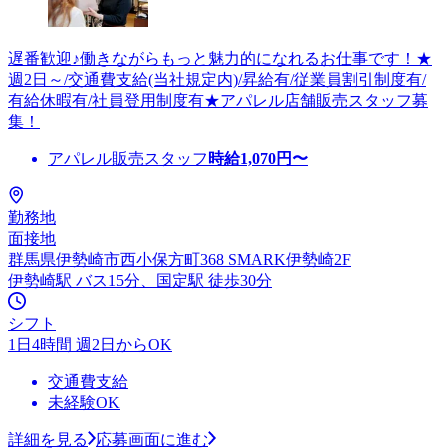
遅番歓迎♪働きながらもっと魅力的になれるお仕事です！★
週2日～/交通費支給(当社規定内)/昇給有/従業員割引制度有/
有給休暇有/社員登用制度有★アパレル店舗販売スタッフ募
集！
アパレル販売スタッフ
時給
1,070
円〜
勤務地
面接地
群馬県伊勢崎市西小保方町368 SMARK伊勢崎2F
伊勢崎駅 バス15分、国定駅 徒歩30分
シフト
1日4時間 週2日からOK
交通費支給
未経験OK
詳細を見る
応募画面に進む