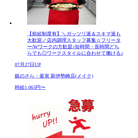
【前給制度有】＼ガッツリ派＆スキマ派も
大歓迎／店内調理スタッフ募集☆フリータ
ー/Wワークの方歓迎♪短時間・長時間どち
らでも◎ワークスタイルに合わせて働ける♪
07月27日UP
銀のさら・釜寅 新伊勢崎店(メイク)
時給1,063円〜