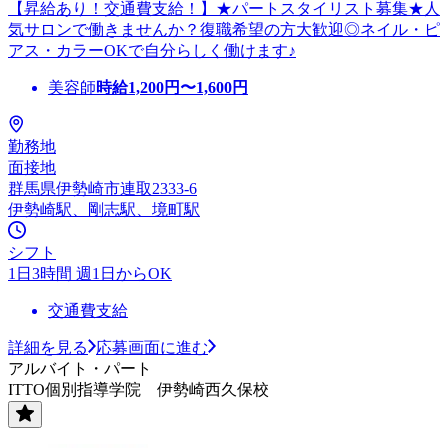
【昇給あり！交通費支給！】★パートスタイリスト募集★人
気サロンで働きませんか？復職希望の方大歓迎◎ネイル・ピ
アス・カラーOKで自分らしく働けます♪
美容師
時給
1,200
円〜
1,600
円
勤務地
面接地
群馬県伊勢崎市連取2333-6
伊勢崎駅、剛志駅、境町駅
シフト
1日3時間 週1日からOK
交通費支給
詳細を見る
応募画面に進む
アルバイト・パート
ITTO個別指導学院 伊勢崎西久保校