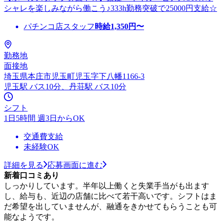
シャレを楽しみながら働こう♪333h勤務突破で25000円支給☆
パチンコ店スタッフ
時給
1,350
円〜
勤務地
面接地
埼玉県本庄市児玉町児玉字下八幡1166-3
児玉駅 バス10分、丹荘駅 バス10分
シフト
1日5時間 週3日からOK
交通費支給
未経験OK
詳細を見る
応募画面に進む
新着口コミあり
しっかりしています。半年以上働くと失業手当がも出ます
し、給与も、近辺の店舗に比べて若干高いです。シフトはま
だ希望を出していませんが、融通をきかせてもらうことも可
能なようです。