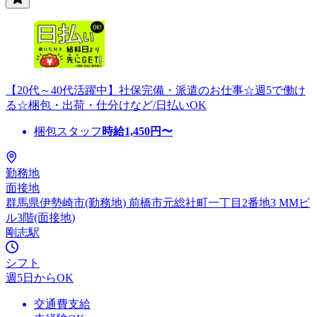
【20代～40代活躍中】社保完備・派遣のお仕事☆週5で働け
る☆梱包・出荷・仕分けなど/日払いOK
梱包スタッフ
時給
1,450
円〜
勤務地
面接地
群馬県伊勢崎市(勤務地) 前橋市元総社町一丁目2番地3 MMビ
ル3階(面接地)
剛志駅
シフト
週5日からOK
交通費支給