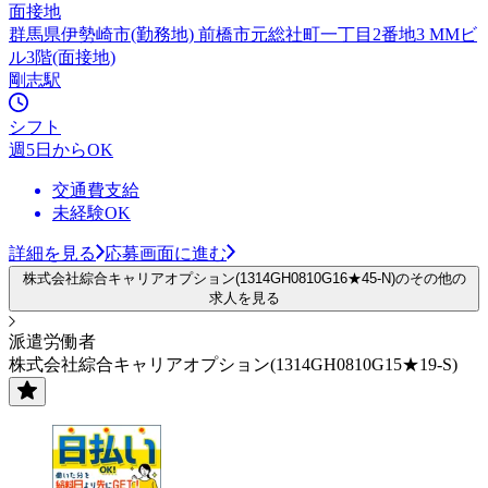
面接地
群馬県伊勢崎市(勤務地) 前橋市元総社町一丁目2番地3 MMビ
ル3階(面接地)
剛志駅
シフト
週5日からOK
交通費支給
未経験OK
詳細を見る
応募画面に進む
株式会社綜合キャリアオプション(1314GH0810G16★45-N)のその他の
求人を見る
派遣労働者
株式会社綜合キャリアオプション(1314GH0810G15★19-S)