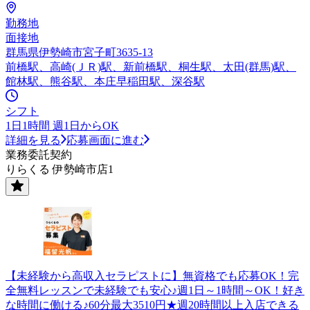
勤務地
面接地
群馬県伊勢崎市宮子町3635-13
前橋駅、高崎(ＪＲ)駅、新前橋駅、桐生駅、太田(群馬)駅、
館林駅、熊谷駅、本庄早稲田駅、深谷駅
シフト
1日1時間 週1日からOK
詳細を見る
応募画面に進む
業務委託契約
りらくる 伊勢崎市店1
【未経験から高収入セラピストに】無資格でも応募OK！完
全無料レッスンで未経験でも安心♪週1日～1時間～OK！好き
な時間に働ける♪60分最大3510円★週20時間以上入店できる