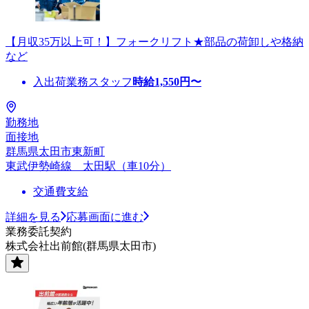
【月収35万以上可！】フォークリフト★部品の荷卸しや格納
など
入出荷業務スタッフ
時給
1,550
円〜
勤務地
面接地
群馬県太田市東新町
東武伊勢崎線 太田駅（車10分）
交通費支給
詳細を見る
応募画面に進む
業務委託契約
株式会社出前館(群馬県太田市)