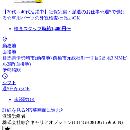
【20代～40代活躍中】社保完備・派遣のお仕事☆週5で働け
る☆車用パーツの外観検査/日払いOK
検査スタッフ
時給
1,400
円〜
勤務地
面接地
群馬県伊勢崎市(勤務地) 前橋市元総社町一丁目2番地3 MMビ
ル3階(面接地)
伊勢崎駅
シフト
週5日からOK
未経験OK
詳細を見る
応募画面に進む
派遣労働者
株式会社綜合キャリアオプション(1314GH0810G15★56-N)