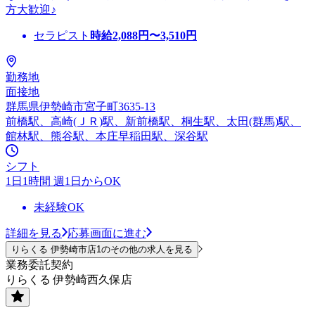
方大歓迎♪
セラピスト
時給
2,088
円〜
3,510
円
勤務地
面接地
群馬県伊勢崎市宮子町3635-13
前橋駅、高崎(ＪＲ)駅、新前橋駅、桐生駅、太田(群馬)駅、
館林駅、熊谷駅、本庄早稲田駅、深谷駅
シフト
1日1時間 週1日からOK
未経験OK
詳細を見る
応募画面に進む
りらくる 伊勢崎市店1のその他の求人を見る
業務委託契約
りらくる 伊勢崎西久保店