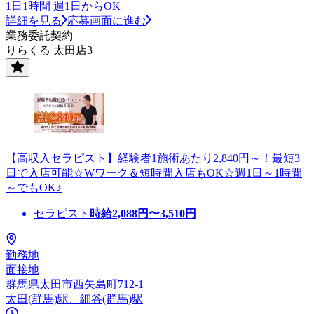
1日1時間 週1日からOK
詳細を見る
応募画面に進む
業務委託契約
りらくる 太田店3
【高収入セラピスト】経験者1施術あたり2,840円～！最短3
日で入店可能☆Wワーク＆短時間入店もOK☆週1日～1時間
～でもOK♪
セラピスト
時給
2,088
円〜
3,510
円
勤務地
面接地
群馬県太田市西矢島町712-1
太田(群馬)駅、細谷(群馬)駅