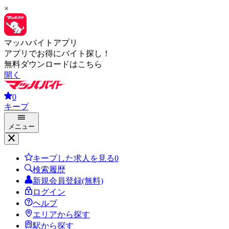
×
マッハバイトアプリ
アプリでお得にバイト探し！
無料ダウンロードはこちら
開く
0
キープ
メニュー
キープした求人を見る
0
検索履歴
新規会員登録(無料)
ログイン
ヘルプ
エリアから探す
駅から探す