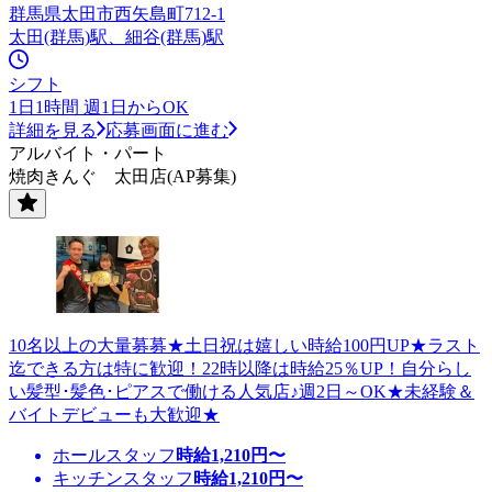
群馬県太田市西矢島町712-1
太田(群馬)駅、細谷(群馬)駅
シフト
1日1時間 週1日からOK
詳細を見る
応募画面に進む
アルバイト・パート
焼肉きんぐ 太田店(AP募集)
10名以上の大量募募★土日祝は嬉しい時給100円UP★ラスト
迄できる方は特に歓迎！22時以降は時給25％UP！自分らし
い髪型･髪色･ピアスで働ける人気店♪週2日～OK★未経験＆
バイトデビューも大歓迎★
ホールスタッフ
時給
1,210
円〜
キッチンスタッフ
時給
1,210
円〜