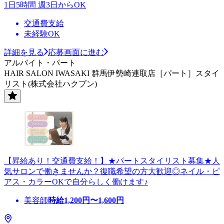
1日5時間 週3日からOK
交通費支給
未経験OK
詳細を見る
応募画面に進む
アルバイト・パート
HAIR SALON IWASAKI 群馬伊勢崎連取店［パート］スタイ
リスト(株式会社ハクブン)
【昇給あり！交通費支給！】★パートスタイリスト募集★人
気サロンで働きませんか？復職希望の方大歓迎◎ネイル・ピ
アス・カラーOKで自分らしく働けます♪
美容師
時給
1,200
円〜
1,600
円