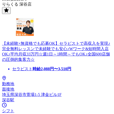
りらくる 深谷店
【未経験×無資格でも応募OK】セラピストで高収入を実現♪
完全無料レッスンで未経験でも安心♪Wワーク&短時間入店
OK♪平均月収33万円☆週1日～1時間～でもOK♪全国600店舗
の圧倒的集客力☆
セラピスト
時給
2,088
円〜
3,510
円
勤務地
面接地
埼玉県深谷市萱場1-5 津金ビル1F
深谷駅
シフト