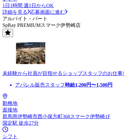
1日1時間 週1日からOK
詳細を見る
応募画面に進む
アルバイト・パート
SpRay PREMIUMスマーク伊勢崎店
未経験から社員が目指せるショップスタッフのお仕事!
アパレル販売スタッフ
時給
1,200
円〜
1,500
円
勤務地
面接地
群馬県伊勢崎市西小保方町368スマーク伊勢崎1F
国定駅 徒歩27分
シフト