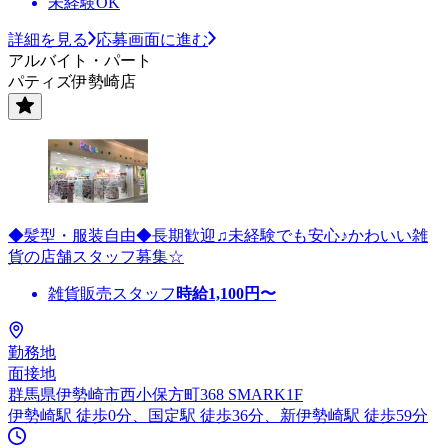
未経験OK
詳細を見る
応募画面に進む
アルバイト・パート
パティズ伊勢崎店
◆髪型・服装自由◆長期歓迎♫未経験でも安心♪かわいい雑
貨の店舗スタッフ募集☆
雑貨販売スタッフ
時給
1,100
円〜
勤務地
面接地
群馬県伊勢崎市西小保方町368 SMARK1F
伊勢崎駅 徒歩0分、国定駅 徒歩36分、新伊勢崎駅 徒歩59分