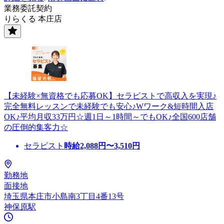
業務委託契約
りらくる 本庄店
【未経験×無資格でも応募OK】セラピストで高収入を実現♪
完全無料レッスンで未経験でも安心♪Wワーク&短時間入店
OK♪平均月収33万円☆週1日～1時間～でもOK♪全国600店舗
の圧倒的集客力☆
セラピスト
時給
2,088
円〜
3,510
円
勤務地
面接地
埼玉県本庄市小島南3丁目4番13号
神保原駅