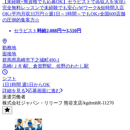
【未経験×無資格でも応募OK】セラピストで高収入を実現♪
完全無料レッスンで未経験でも安心♪Wワーク&短時間入店
OK♪平均月収33万円☆週1日～1時間～でもOK♪全国600店舗
の圧倒的集客力☆
セラピスト
時給
2,088
円〜
3,510
円
勤務地
面接地
群馬県高崎市下之城町490-1
高崎(ＪＲ)駅、倉賀野駅、佐野のわたし駅
シフト
1日1時間 週1日からOK
詳細を見る
応募画面に進む
派遣労働者
株式会社ジャパン・リリーフ 熊谷支店/kgdrmhR-11270