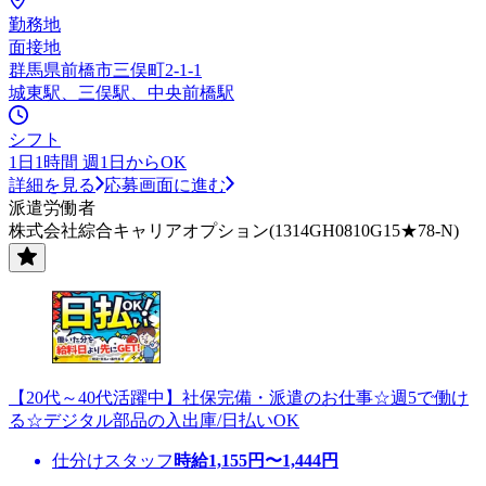
勤務地
面接地
群馬県前橋市三俣町2-1-1
城東駅、三俣駅、中央前橋駅
シフト
1日1時間 週1日からOK
詳細を見る
応募画面に進む
派遣労働者
株式会社綜合キャリアオプション(1314GH0810G15★78-N)
【20代～40代活躍中】社保完備・派遣のお仕事☆週5で働け
る☆デジタル部品の入出庫/日払いOK
仕分けスタッフ
時給
1,155
円〜
1,444
円