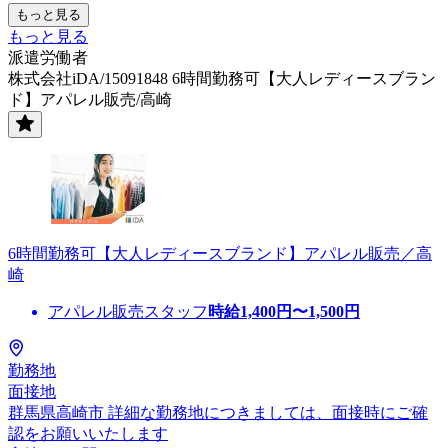
もっと見る
もっと見る
派遣労働者
株式会社iDA/15091848 6時間勤務可【大人レディースブラン
ド】アパレル販売/高崎
6時間勤務可【大人レディースブランド】アパレル販売／高
崎
アパレル販売スタッフ
時給
1,400
円〜
1,500
円
勤務地
面接地
群馬県高崎市 詳細な勤務地につきましては、面接時にご確
認をお願いいたします