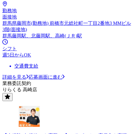
勤務地
面接地
群馬県藤岡市(勤務地) 前橋市元総社町一丁目2番地3 MMビル
3階(面接地)
群馬藤岡駅、北藤岡駅、高崎(ＪＲ)駅
シフト
週5日からOK
交通費支給
詳細を見る
応募画面に進む
業務委託契約
りらくる 高崎店