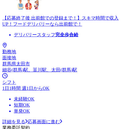
【応募終了後 出前館での登録まで！】スキマ時間で収入
UP！フードデリバリーなら出前館で！
デリバリースタッフ
完全歩合給
勤務地
面接地
群馬県太田市
細谷(群馬)駅、韮川駅、太田(群馬)駅
シフト
1日1時間 週1日からOK
未経験OK
短期OK
単発OK
詳細を見る
応募画面に進む
業務委託契約