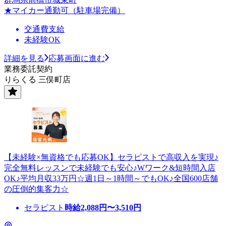
★マイカー通勤可（駐車場完備）
交通費支給
未経験OK
詳細を見る
応募画面に進む
業務委託契約
りらくる 三俣町店
【未経験×無資格でも応募OK】セラピストで高収入を実現♪
完全無料レッスンで未経験でも安心♪Wワーク&短時間入店
OK♪平均月収33万円☆週1日～1時間～でもOK♪全国600店舗
の圧倒的集客力☆
セラピスト
時給
2,088
円〜
3,510
円