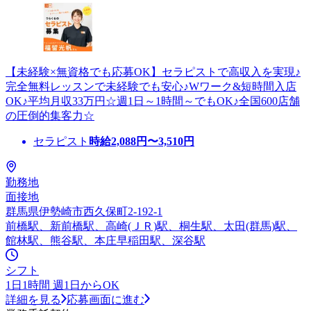
【未経験×無資格でも応募OK】セラピストで高収入を実現♪
完全無料レッスンで未経験でも安心♪Wワーク&短時間入店
OK♪平均月収33万円☆週1日～1時間～でもOK♪全国600店舗
の圧倒的集客力☆
セラピスト
時給
2,088
円〜
3,510
円
勤務地
面接地
群馬県伊勢崎市西久保町2-192-1
前橋駅、新前橋駅、高崎(ＪＲ)駅、桐生駅、太田(群馬)駅、
館林駅、熊谷駅、本庄早稲田駅、深谷駅
シフト
1日1時間 週1日からOK
詳細を見る
応募画面に進む