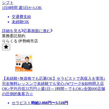
シフト
1日8時間 週5日からOK
交通費支給
未経験OK
詳細を見る
応募画面に進む
業務委託契約
りらくる 伊勢崎市店
【未経験×無資格でも応募OK】セラピストで高収入を実現♪
完全無料レッスンで未経験でも安心♪Wワーク&短時間入店
OK♪平均月収33万円☆週1日～1時間～でもOK♪全国600店舗
の圧倒的集客力☆
セラピスト
時給
2,088
円〜
3,510
円