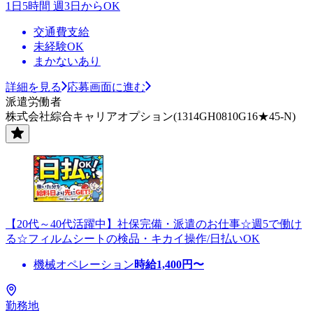
1日5時間 週3日からOK
交通費支給
未経験OK
まかないあり
詳細を見る
応募画面に進む
派遣労働者
株式会社綜合キャリアオプション(1314GH0810G16★45-N)
【20代～40代活躍中】社保完備・派遣のお仕事☆週5で働け
る☆フィルムシートの検品・キカイ操作/日払いOK
機械オペレーション
時給
1,400
円〜
勤務地