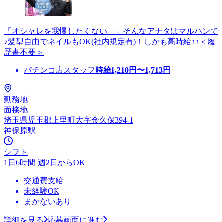
「オシャレを我慢したくない！」そんなアナタはマルハンで
♪髪型自由でネイルもOK(社内規定有)！しかも高時給↑↑＜履
歴書不要＞
パチンコ店スタッフ
時給
1,210
円〜
1,713
円
勤務地
面接地
埼玉県児玉郡上里町大字金久保394-1
神保原駅
シフト
1日6時間 週2日からOK
交通費支給
未経験OK
まかないあり
詳細を見る
応募画面に進む