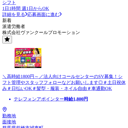
シフト
1日1時間 週1日からOK
詳細を見る
応募画面に進む
新着
派遣労働者
株式会社ヴァンクールプロモーション
＼高時給1800円～／法人向けコールセンターのSV募集！シ
フト管理やスタッフフォローなどお願いします◎＃土日祝休
み＃日払いOK＃髪型・服装・ネイル自由＃車通勤OK
テレフォンアポインター
時給
1,800
円
勤務地
面接地
群馬県前橋市城東町