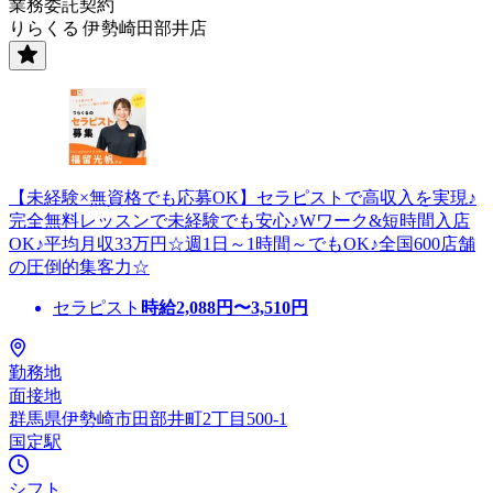
業務委託契約
りらくる 伊勢崎田部井店
【未経験×無資格でも応募OK】セラピストで高収入を実現♪
完全無料レッスンで未経験でも安心♪Wワーク&短時間入店
OK♪平均月収33万円☆週1日～1時間～でもOK♪全国600店舗
の圧倒的集客力☆
セラピスト
時給
2,088
円〜
3,510
円
勤務地
面接地
群馬県伊勢崎市田部井町2丁目500-1
国定駅
シフト