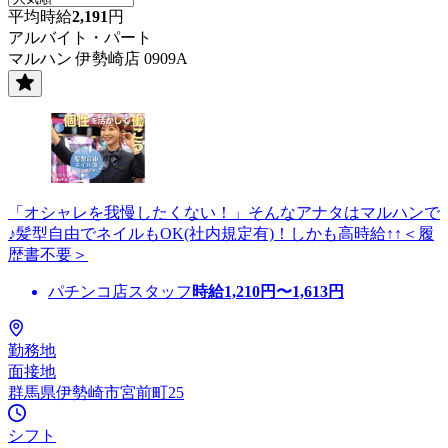
平均時給
2,191
円
アルバイト・パート
マルハン 伊勢崎店 0909A
「オシャレを我慢したくない！」そんなアナタはマルハンで
♪髪型自由でネイルもOK(社内規定有)！しかも高時給↑↑＜履
歴書不要＞
パチンコ店スタッフ
時給
1,210
円〜
1,613
円
勤務地
面接地
群馬県伊勢崎市宮前町25
シフト