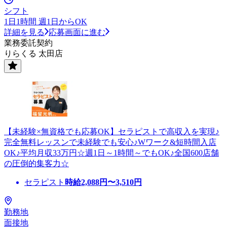
シフト
1日1時間 週1日からOK
詳細を見る
応募画面に進む
業務委託契約
りらくる 太田店
【未経験×無資格でも応募OK】セラピストで高収入を実現♪
完全無料レッスンで未経験でも安心♪Wワーク&短時間入店
OK♪平均月収33万円☆週1日～1時間～でもOK♪全国600店舗
の圧倒的集客力☆
セラピスト
時給
2,088
円〜
3,510
円
勤務地
面接地