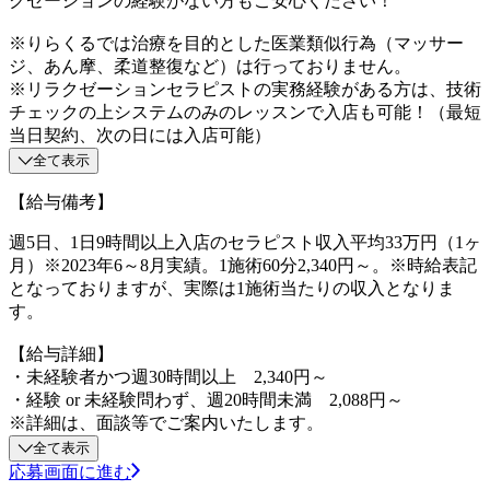
クゼーションの経験がない方もご安心ください！
※りらくるでは治療を目的とした医業類似行為（マッサー
ジ、あん摩、柔道整復など）は行っておりません。
※リラクゼーションセラピストの実務経験がある方は、技術
チェックの上システムのみのレッスンで入店も可能！（最短
当日契約、次の日には入店可能）
全て表示
【給与備考】
週5日、1日9時間以上入店のセラピスト収入平均33万円（1ヶ
月）※2023年6～8月実績。1施術60分2,340円～。※時給表記
となっておりますが、実際は1施術当たりの収入となりま
す。
【給与詳細】
・未経験者かつ週30時間以上 2,340円～
・経験 or 未経験問わず、週20時間未満 2,088円～
※詳細は、面談等でご案内いたします。
全て表示
応募画面に進む