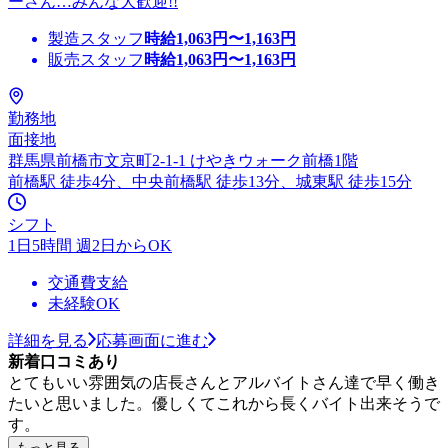
ーさん…みんな大歓迎!!
製造スタッフ
時給
1,063
円〜
1,163
円
販売スタッフ
時給
1,063
円〜
1,163
円
勤務地
面接地
群馬県前橋市文京町2-1-1 けやきウォーク前橋1階
前橋駅 徒歩4分、中央前橋駅 徒歩13分、城東駅 徒歩15分
シフト
1日5時間 週2日からOK
交通費支給
未経験OK
詳細を見る
応募画面に進む
新着口コミあり
とてもいい雰囲気の店長さんとアルバイトさん達で早く働き
たいと思いました。優しくてこれから長くバイト出来そうで
す。
もっと見る