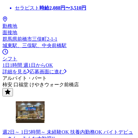
セラピスト
時給
2,088
円〜
3,510
円
勤務地
面接地
群馬県前橋市三俣町2-1-1
城東駅、三俣駅、中央前橋駅
シフト
1日1時間 週1日からOK
詳細を見る
応募画面に進む
アルバイト・パート
柿安 口福堂 けやきウォーク前橋店
週2日～ 1日5時間～ 未経験OK 扶養内勤務OK バイトデビュ