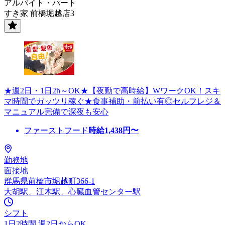
アルバイト・パート
すき家 前橋堀越店3
★週2日・1日2h～OK★【夜勤で高時給】WワークOK！スキ
マ時間でガッツリ稼ぐ★食事補助・前払い有◎セルフレジ＆
マニュアル完備で深夜も安心
ファーストフード
時給
1,438
円〜
勤務地
面接地
群馬県前橋市堀越町366-1
大胡駅、江木駅、心臓血管センター駅
シフト
1日2時間 週2日からOK