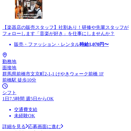
【楽器店の販売スタッフ】社割あり！研修や先輩スタッフが
フォローします「音楽が好き」を仕事にしませんか？
販売・ファッション・レンタル
時給
1,070
円〜
勤務地
面接地
群馬県前橋市文京町2-1-1 けやきウォーク前橋 1F
前橋駅 徒歩10分
シフト
1日7.5時間 週5日からOK
交通費支給
未経験OK
詳細を見る
応募画面に進む