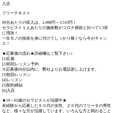
入店
フリーテキスト
60分あたりの収入は、2,088円～3,510円！
セラピスト１人あたりの施術数がコロナ禍前と比べて1.3倍
に増加！
一生モノの技術を身に付けてしっかり稼ぐなら今がチャン
ス！
★応募後の流れ★詳細欄もご覧下さい♪
[1]応募
[2]初回レッスン予約
※応募後60分以内に、弊社よりお電話差し上げます。
[3]初回レッスン
[4]レッスン
[5]契約締結
[6]入店
★19～65歳のセラピストが活躍中★
未経験から応募した５０代の女性、２０代のフリータの男性
など、様々な方が活躍しています。いろんな方と関わること