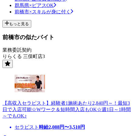
群馬県×ピアスOK
前橋市×スキルが身に付く
もっと見る
前橋市の似たバイト
業務委託契約
りらくる 三俣町店3
【高収入セラピスト】経験者1施術あたり2,840円～！最短3
日で入店可能☆Wワーク＆短時間入店もOK☆週1日～1時間
～でもOK♪
セラピスト
時給
2,088
円〜
3,510
円