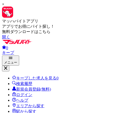
×
マッハバイトアプリ
アプリでお得にバイト探し！
無料ダウンロードはこちら
開く
0
キープ
メニュー
キープした求人を見る
0
検索履歴
新規会員登録(無料)
ログイン
ヘルプ
エリアから探す
駅から探す