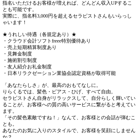
指名いただけるお客様が増えれば、どんどん収入UPするこ
とも可能です。
実際に、指名料3,000円を超えるセラピストさんもいらっし
ゃいます！
★うれしい待遇（各規定あり）★
・クラウド会計ソフトfreee特別優待あり
・売上短期精算制度あり
・見舞金制度
・施術割引制度
・友人紹介お礼金制度
・日本リラクゼーション業協会認定資格が取得可能
「あなたらしさ」が、最高のおもてなしに。
りらくるでは、髪色・ピアス・ひげ、すべて自由。
セラピストさん自身がリラックスして、自分らしく輝いてい
ることが、お客様への質の高いサービスに繋がると考えてい
ます。
「その髪色素敵ですね！」なんて、お客様との会話が弾むこ
とも。
あなたのお気に入りのスタイルで、お客様を笑顔にしません
か？