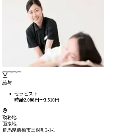
給与
セラピスト
時給
2,088
円〜
3,510
円
勤務地
面接地
群馬県前橋市三俣町2-1-1