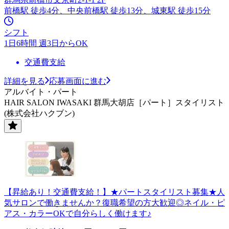
前橋駅 徒歩4分、中央前橋駅 徒歩13分、城東駅 徒歩15分
シフト
1日6時間 週3日からOK
交通費支給
詳細を見る
応募画面に進む
アルバイト・パート
HAIR SALON IWASAKI 群馬大胡店［パート］スタイリスト
(株式会社ハクブン)
【昇給あり！交通費支給！】★パートスタイリスト募集★人
気サロンで働きませんか？復職希望の方大歓迎◎ネイル・ピ
アス・カラーOKで自分らしく働けます♪