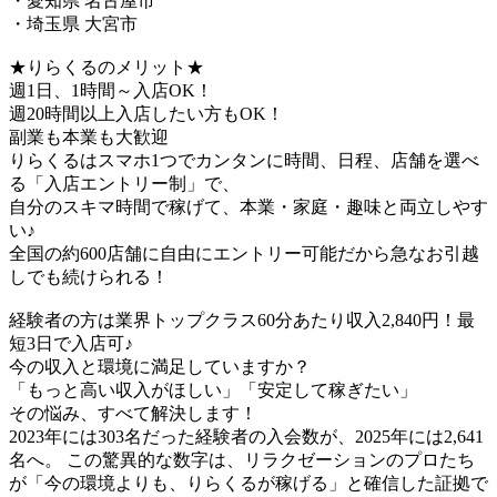
・愛知県 名古屋市
・埼玉県 大宮市
★りらくるのメリット★
週1日、1時間～入店OK！
週20時間以上入店したい方もOK！
副業も本業も大歓迎
りらくるはスマホ1つでカンタンに時間、日程、店舗を選べ
る「入店エントリー制」で、
​自分のスキマ時間で稼げて、本業・家庭・趣味と両立しやす
い♪​
全国の約600店舗に自由にエントリー可能だから急なお引越
しでも続けられる！
経験者の方は業界トップクラス60分あたり収入2,840円！最
短3日で入店可♪
今の収入と環境に満足していますか？
「もっと高い収入がほしい」「安定して稼ぎたい」
その悩み、すべて解決します！
2023年には303名だった経験者の入会数が、2025年には2,641
名へ。 この驚異的な数字は、リラクゼーションのプロたち
が「今の環境よりも、りらくるが稼げる」と確信した証拠で