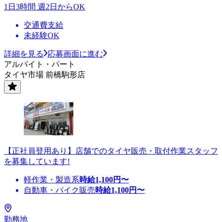
1日3時間 週2日からOK
交通費支給
未経験OK
詳細を見る
応募画面に進む
アルバイト・パート
タイヤ市場 前橋駒形店
【正社員登用あり】店舗でのタイヤ販売・取付作業スタッフ
を募集しています!
軽作業・製造系
時給
1,100
円〜
自動車・バイク販売
時給
1,100
円〜
勤務地