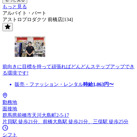
もっと見る
アルバイト・パート
アストロプロダクツ 前橋店[134]
前向きに目標を持って頑張ればどんどんステップアップでき
る環境です!
販売・ファッション・レンタル
時給
1,063
円〜
勤務地
面接地
群馬県前橋市天川大島町2-5-17
片貝駅 徒歩21分、前橋大島駅 徒歩21分、三俣駅 徒歩25分
シフト