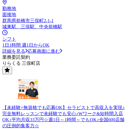
勤務地
面接地
群馬県前橋市三俣町2-1-1
城東駅、三俣駅、中央前橋駅
シフト
1日1時間 週1日からOK
詳細を見る
応募画面に進む
業務委託契約
りらくる 三俣町店
【未経験×無資格でも応募OK】セラピストで高収入を実現♪
完全無料レッスンで未経験でも安心♪Wワーク&短時間入店
OK♪平均月収33万円☆週1日～1時間～でもOK♪全国600店舗
の圧倒的集客力☆