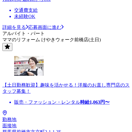
交通費支給
未経験OK
詳細を見る
応募画面に進む
アルバイト・パート
ママのリフォーム けやきウォーク前橋店(土日)
【土日勤務歓迎】趣味を活かせる！洋服のお直し専門店のス
タッフ募集！
販売・ファッション・レンタル
時給
1,063
円〜
勤務地
面接地
群馬県前橋市文京町2-1-1 2F