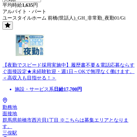
平均時給
1,635
円
アルバイト・パート
ユースタイルホーム 前橋(世話人)_GH_非常勤_夜勤01/Gi
【夜勤でスピード採用実施中】履歴書不要＆電話応募ならす
ぐ面接設定★未経験歓迎・週1日～OKで無理なく働けます。
＜高収入も目指せる！＞
施設・サービス系
日給
17,700
円
勤務地
面接地
群馬県前橋市西片貝1丁目 ※こちらは募集エリアとなりま
す。
三俣駅