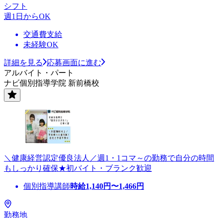
シフト
週1日からOK
交通費支給
未経験OK
詳細を見る
応募画面に進む
アルバイト・パート
ナビ個別指導学院 新前橋校
＼健康経営認定優良法人／週1・1コマ～の勤務で自分の時間
もしっかり確保★初バイト・ブランク歓迎
個別指導講師
時給
1,140
円〜
1,466
円
勤務地