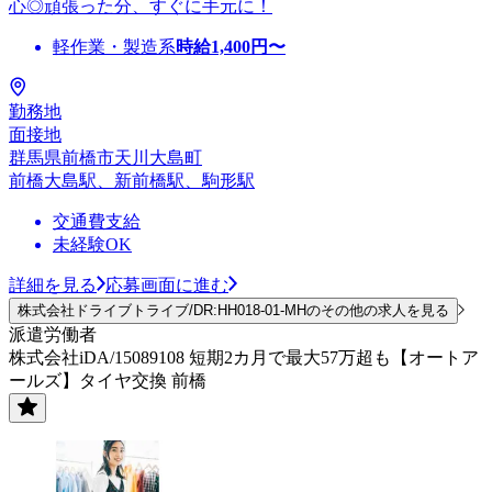
心◎頑張った分、すぐに手元に！
軽作業・製造系
時給
1,400
円〜
勤務地
面接地
群馬県前橋市天川大島町
前橋大島駅、新前橋駅、駒形駅
交通費支給
未経験OK
詳細を見る
応募画面に進む
株式会社ドライブトライブ/DR:HH018-01-MHのその他の求人を見る
派遣労働者
株式会社iDA/15089108 短期2カ月で最大57万超も【オートア
ールズ】タイヤ交換 前橋