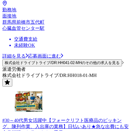
勤務地
面接地
群馬県前橋市五代町
心臓血管センター駅
交通費支給
未経験OK
詳細を見る
応募画面に進む
株式会社ドライブトライブ/DR:HH041-02-MHのその他の求人を見る
派遣労働者
株式会社ドライブトライブ/DR:HH018-01-MH
#30～40代男女活躍中【フォークリフト医療品のピッキン
グ、陳列作業、入出庫の業務】日払いあり★急な出費にも安