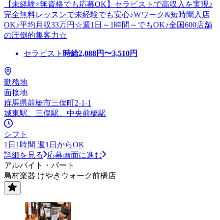
【未経験×無資格でも応募OK】セラピストで高収入を実現♪
完全無料レッスンで未経験でも安心♪Wワーク&短時間入店
OK♪平均月収33万円☆週1日～1時間～でもOK♪全国600店舗
の圧倒的集客力☆
セラピスト
時給
2,088
円〜
3,510
円
勤務地
面接地
群馬県前橋市三俣町2-1-1
城東駅、三俣駅、中央前橋駅
シフト
1日1時間 週1日からOK
詳細を見る
応募画面に進む
アルバイト・パート
島村楽器 けやきウォーク前橋店