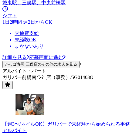
城東駅、三俣駅、中央前橋駅
シフト
1日2時間 週2日からOK
交通費支給
未経験OK
まかないあり
詳細を見る
応募画面に進む
かっぱ寿司 三俣店のその他の求人を見る
アルバイト・パート
ガリバー前橋南ｲﾝﾀｰ店（事務）/5G01403O
【週3〜/ネイルOK】ガリバーで未経験から始められる事務
アルバイト