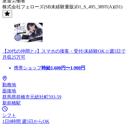
派遣労働者
株式会社フェローズ(SB未経験量販)D1_S_495_389T(A)(D1)
【20代の仲間と♪】スマホの接客・受付/未経験OK☆週5日で
月収25万可
携帯ショップ
時給
1,600
円〜
1,900
円
勤務地
面接地
群馬県前橋市元総社町593-59
新前橋駅
シフト
1日8時間 週5日からOK