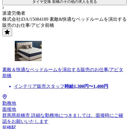
タイヤ交換 前橋のその他の求人を見る
派遣労働者
株式会社iDA/15084189 素敵&快適なベッドルームを演出する
販売のお仕事/アピタ前橋
素敵＆快適なベッドルームを演出する販売のお仕事/アピタ
前橋
インテリア販売スタッフ
時給
1,300
円〜
1,400
円
勤務地
面接地
群馬県前橋市 詳細な勤務地につきましては、面接時にご確
認をお願いいたします
前橋駅