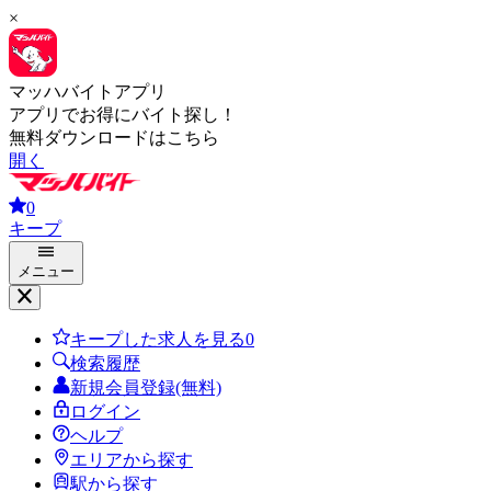
×
マッハバイトアプリ
アプリでお得にバイト探し！
無料ダウンロードはこちら
開く
0
キープ
メニュー
キープした求人を見る
0
検索履歴
新規会員登録(無料)
ログイン
ヘルプ
エリアから探す
駅から探す