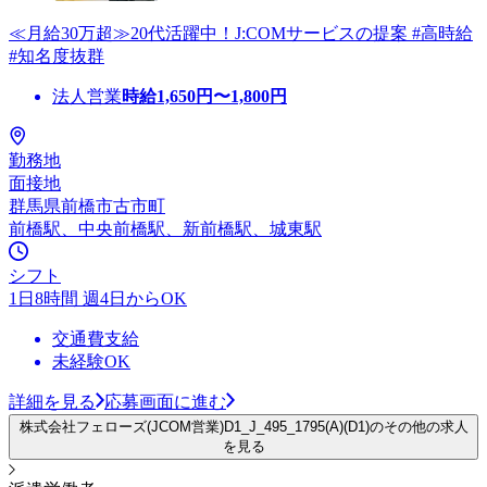
≪月給30万超≫20代活躍中！J:COMサービスの提案 #高時給
#知名度抜群
法人営業
時給
1,650
円〜
1,800
円
勤務地
面接地
群馬県前橋市古市町
前橋駅、中央前橋駅、新前橋駅、城東駅
シフト
1日8時間 週4日からOK
交通費支給
未経験OK
詳細を見る
応募画面に進む
株式会社フェローズ(JCOM営業)D1_J_495_1795(A)(D1)のその他の求人
を見る