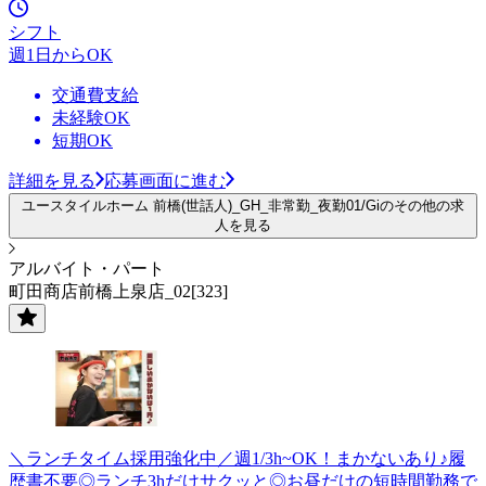
シフト
週1日からOK
交通費支給
未経験OK
短期OK
詳細を見る
応募画面に進む
ユースタイルホーム 前橋(世話人)_GH_非常勤_夜勤01/Giのその他の求
人を見る
アルバイト・パート
町田商店前橋上泉店_02[323]
＼ランチタイム採用強化中／週1/3h~OK！まかないあり♪履
歴書不要◎ランチ3hだけサクッと◎お昼だけの短時間勤務で