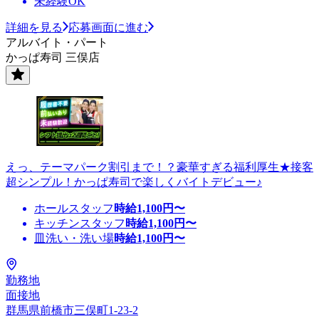
未経験OK
詳細を見る
応募画面に進む
アルバイト・パート
かっぱ寿司 三俣店
えっ、テーマパーク割引まで！？豪華すぎる福利厚生★接客
超シンプル！かっぱ寿司で楽しくバイトデビュー♪
ホールスタッフ
時給
1,100
円〜
キッチンスタッフ
時給
1,100
円〜
皿洗い・洗い場
時給
1,100
円〜
勤務地
面接地
群馬県前橋市三俣町1-23-2