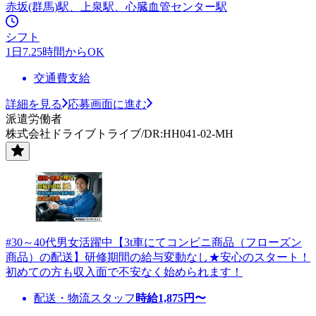
赤坂(群馬)駅、上泉駅、心臓血管センター駅
シフト
1日7.25時間からOK
交通費支給
詳細を見る
応募画面に進む
派遣労働者
株式会社ドライブトライブ/DR:HH041-02-MH
#30～40代男女活躍中【3t車にてコンビニ商品（フローズン
商品）の配送】研修期間の給与変動なし★安心のスタート！
初めての方も収入面で不安なく始められます！
配送・物流スタッフ
時給
1,875
円〜