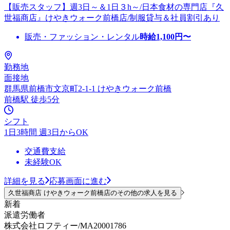
【販売スタッフ】週3日～＆1日３h～/日本食材の専門店『久
世福商店』けやきウォーク前橋店/制服貸与＆社員割引あり
販売・ファッション・レンタル
時給
1,100
円〜
勤務地
面接地
群馬県前橋市文京町2-1-1 けやきウォーク前橋
前橋駅 徒歩5分
シフト
1日3時間 週3日からOK
交通費支給
未経験OK
詳細を見る
応募画面に進む
久世福商店 けやきウォーク前橋店のその他の求人を見る
新着
派遣労働者
株式会社ロフティー/MA20001786