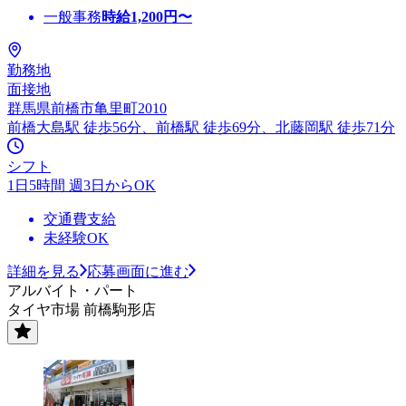
一般事務
時給
1,200
円〜
勤務地
面接地
群馬県前橋市亀里町2010
前橋大島駅 徒歩56分、前橋駅 徒歩69分、北藤岡駅 徒歩71分
シフト
1日5時間 週3日からOK
交通費支給
未経験OK
詳細を見る
応募画面に進む
アルバイト・パート
タイヤ市場 前橋駒形店