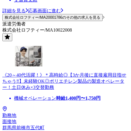
詳細を見る
応募画面に進む
株式会社ロフティー/MA20001786のその他の求人を見る
派遣労働者
株式会社ロフティー/MA10022008
《20～40代活躍！》＊高時給◎【3か月後に直接雇用目指せ
ちゃう‼】未経験OK◎ポリエチレン製品の製造オペレータ
ー！土日休み×3交替勤務
機械オペレーション
時給
1,400
円〜
1,750
円
勤務地
面接地
群馬県前橋市五代町