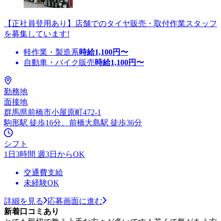
【正社員登用あり】店舗でのタイヤ販売・取付作業スタッフ
を募集しています!
軽作業・製造系
時給
1,100
円〜
自動車・バイク販売
時給
1,100
円〜
勤務地
面接地
群馬県前橋市小屋原町472-1
駒形駅 徒歩16分、前橋大島駅 徒歩36分
シフト
1日3時間 週3日からOK
交通費支給
未経験OK
詳細を見る
応募画面に進む
新着口コミあり