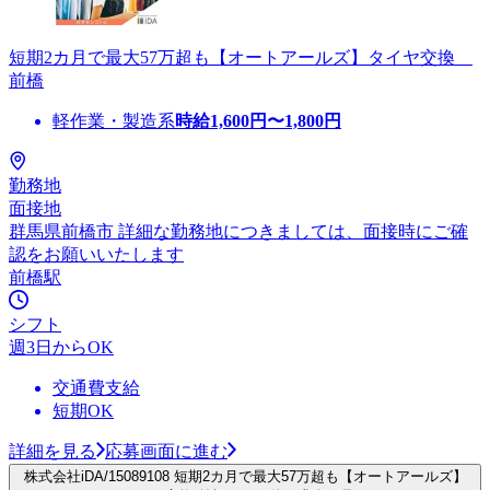
短期2カ月で最大57万超も【オートアールズ】タイヤ交換
前橋
軽作業・製造系
時給
1,600
円〜
1,800
円
勤務地
面接地
群馬県前橋市 詳細な勤務地につきましては、面接時にご確
認をお願いいたします
前橋駅
シフト
週3日からOK
交通費支給
短期OK
詳細を見る
応募画面に進む
株式会社iDA/15089108 短期2カ月で最大57万超も【オートアールズ】