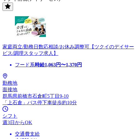
家庭両立/勤務日数応相談/お休み調整可【ツクイのデイサー
ビス/調理スタッフ求人】
フード系
時給
1,063
円〜
1,370
円
勤務地
面接地
群馬県前橋市石倉町5丁目9-10
「上石倉」バス停下車徒歩約10分
シフト
週3日からOK
交通費支給