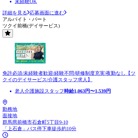
未経験OK
詳細を見る
応募画面に進む
アルバイト・パート
ツクイ前橋(デイサービス)
免許必須/未経験者歓迎/経験不問/研修制度充実/夜勤なし【ツ
クイのデイサービス/介護スタッフ求人】
老人介護施設スタッフ
時給
1,063
円〜
1,539
円
勤務地
面接地
群馬県前橋市石倉町5丁目9-10
「上石倉」バス停下車徒歩約10分