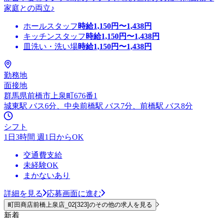
家庭との両立♪
ホールスタッフ
時給
1,150
円〜
1,438
円
キッチンスタッフ
時給
1,150
円〜
1,438
円
皿洗い・洗い場
時給
1,150
円〜
1,438
円
勤務地
面接地
群馬県前橋市上泉町676番1
城東駅 バス6分、中央前橋駅 バス7分、前橋駅 バス8分
シフト
1日3時間 週1日からOK
交通費支給
未経験OK
まかないあり
詳細を見る
応募画面に進む
町田商店前橋上泉店_02[323]のその他の求人を見る
新着