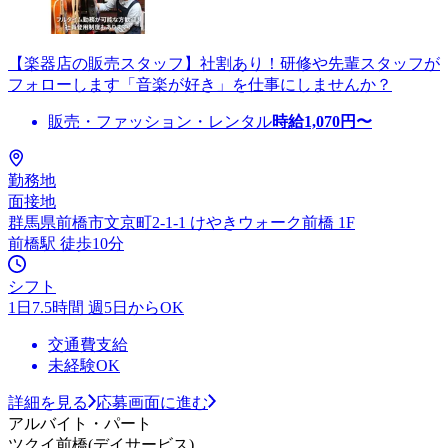
【楽器店の販売スタッフ】社割あり！研修や先輩スタッフが
フォローします「音楽が好き」を仕事にしませんか？
販売・ファッション・レンタル
時給
1,070
円〜
勤務地
面接地
群馬県前橋市文京町2-1-1 けやきウォーク前橋 1F
前橋駅 徒歩10分
シフト
1日7.5時間 週5日からOK
交通費支給
未経験OK
詳細を見る
応募画面に進む
アルバイト・パート
ツクイ前橋(デイサービス)