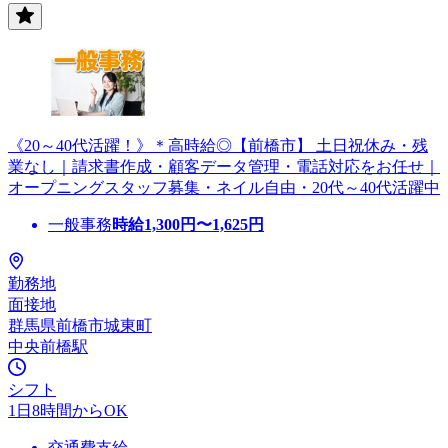
《20～40代活躍！》＊高時給◎【前橋市】 土日祝休み・残
業なし｜請求書作成・顧客データ管理・電話対応をお任せ｜
オープニングスタッフ募集・ネイル自由・20代～40代活躍中
一般事務
時給
1,300
円〜
1,625
円
勤務地
面接地
群馬県前橋市城東町
中央前橋駅
シフト
1日8時間からOK
交通費支給