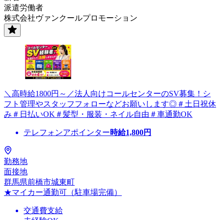
派遣労働者
株式会社ヴァンクールプロモーション
＼高時給1800円～／法人向けコールセンターのSV募集！シ
フト管理やスタッフフォローなどお願いします◎＃土日祝休
み＃日払いOK＃髪型・服装・ネイル自由＃車通勤OK
テレフォンアポインター
時給
1,800
円
勤務地
面接地
群馬県前橋市城東町
★マイカー通勤可（駐車場完備）
交通費支給