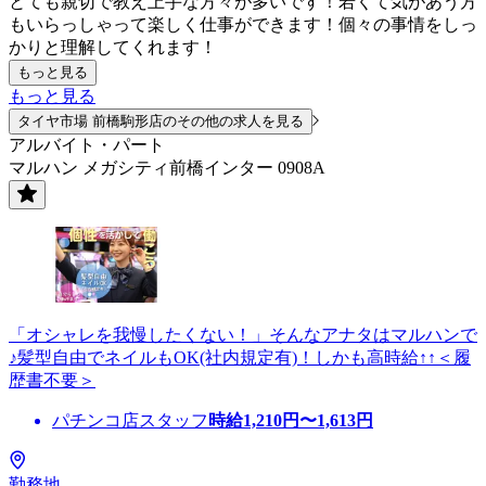
とても親切で教え上手な方々が多いです！若くて気があう方
もいらっしゃって楽しく仕事ができます！個々の事情をしっ
かりと理解してくれます！
もっと見る
もっと見る
タイヤ市場 前橋駒形店のその他の求人を見る
アルバイト・パート
マルハン メガシティ前橋インター 0908A
「オシャレを我慢したくない！」そんなアナタはマルハンで
♪髪型自由でネイルもOK(社内規定有)！しかも高時給↑↑＜履
歴書不要＞
パチンコ店スタッフ
時給
1,210
円〜
1,613
円
勤務地