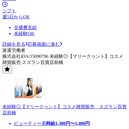
シフト
週5日からOK
交通費支給
未経験OK
詳細を見る
応募画面に進む
派遣労働者
株式会社iDA/15090796 未経験◎【マリークヮント】コスメ
雑貨販売 スズラン百貨店前橋
未経験◎【マリークヮント】コスメ雑貨販売 スズラン百貨
店前橋
ビューティー系
時給
1,300
円〜
1,400
円