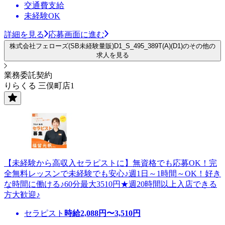
交通費支給
未経験OK
詳細を見る
応募画面に進む
株式会社フェローズ(SB未経験量販)D1_S_495_389T(A)(D1)のその他の
求人を見る
業務委託契約
りらくる 三俣町店1
【未経験から高収入セラピストに】無資格でも応募OK！完
全無料レッスンで未経験でも安心♪週1日～1時間～OK！好き
な時間に働ける♪60分最大3510円★週20時間以上入店できる
方大歓迎♪
セラピスト
時給
2,088
円〜
3,510
円