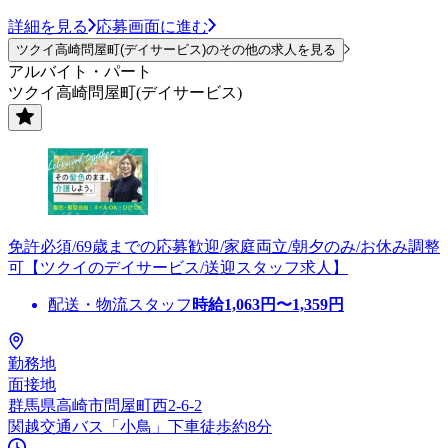
詳細を見る
応募画面に進む
ツクイ高崎問屋町(デイサービス)のその他の求人を見る
アルバイト・パート
ツクイ高崎問屋町(デイサービス)
免許必須/69歳までの応募歓迎/家庭両立/朝夕のみ/お休み調整
可【ツクイのデイサービス/送迎スタッフ求人】
配送・物流スタッフ
時給
1,063
円〜
1,359
円
勤務地
面接地
群馬県高崎市問屋町西2-6-2
関越交通バス「小鳥」下車徒歩約8分