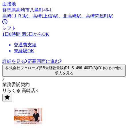
面接地
群馬県高崎市八島町46-1
高崎(ＪＲ)駅、高崎(上信)駅、北高崎駅、高崎問屋町駅
シフト
1日8時間 週5日からOK
交通費支給
未経験OK
詳細を見る
応募画面に進む
株式会社フェローズ(SB未経験量販)D1_S_496_403T(A)(D1)のその他の
求人を見る
業務委託契約
りらくる 高崎店3