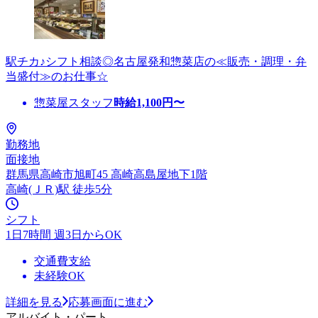
駅チカ♪シフト相談◎名古屋発和惣菜店の≪販売・調理・弁
当盛付≫のお仕事☆
惣菜屋スタッフ
時給
1,100
円〜
勤務地
面接地
群馬県高崎市旭町45 高崎高島屋地下1階
高崎(ＪＲ)駅 徒歩5分
シフト
1日7時間 週3日からOK
交通費支給
未経験OK
詳細を見る
応募画面に進む
アルバイト・パート