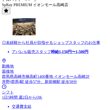
SpRay PREMIUM イオンモール高崎店
◎未経験から社員が目指せるショップスタッフのお仕事
アパレル販売スタッフ
時給
1,150
円〜
1,500
円
勤務地
面接地
群馬県高崎市棟高町1400番地 イオンモール高崎2F
井野(群馬)駅 徒歩57分、新前橋駅 徒歩58分
シフト
1日5時間 週2日からOK
交通費支給