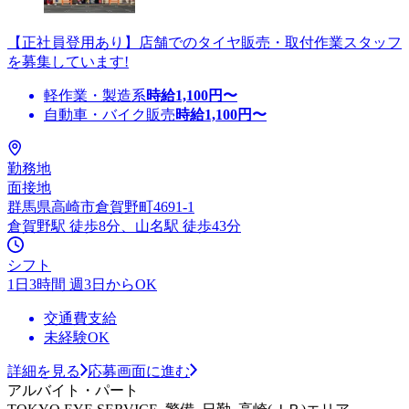
【正社員登用あり】店舗でのタイヤ販売・取付作業スタッフ
を募集しています!
軽作業・製造系
時給
1,100
円〜
自動車・バイク販売
時給
1,100
円〜
勤務地
面接地
群馬県高崎市倉賀野町4691-1
倉賀野駅 徒歩8分、山名駅 徒歩43分
シフト
1日3時間 週3日からOK
交通費支給
未経験OK
詳細を見る
応募画面に進む
アルバイト・パート