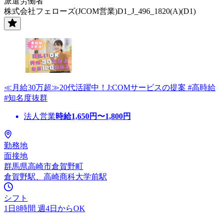
派遣労働者
株式会社フェローズ(JCOM営業)D1_J_496_1820(A)(D1)
≪月給30万超≫20代活躍中！J:COMサービスの提案 #高時給
#知名度抜群
法人営業
時給
1,650
円〜
1,800
円
勤務地
面接地
群馬県高崎市倉賀野町
倉賀野駅、高崎商科大学前駅
シフト
1日8時間 週4日からOK