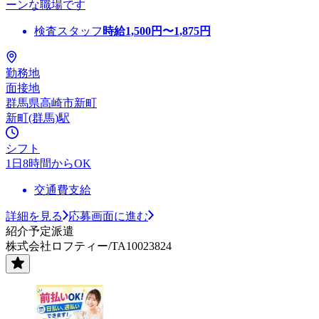
ーンな職場です
検査スタッフ
時給
1,500
円〜
1,875
円
勤務地
面接地
群馬県高崎市新町
新町(群馬)駅
シフト
1日8時間からOK
交通費支給
詳細を見る
応募画面に進む
紹介予定派遣
株式会社ロフティー/TA10023824