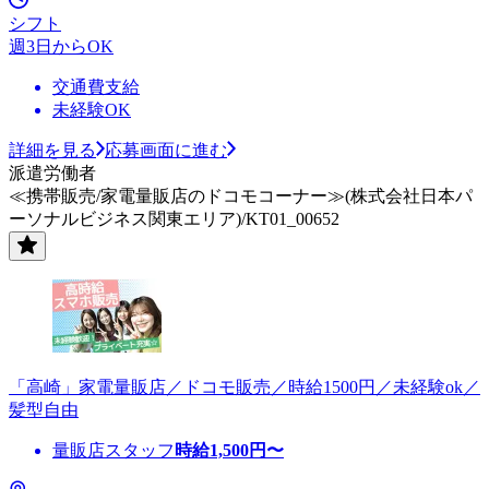
シフト
週3日からOK
交通費支給
未経験OK
詳細を見る
応募画面に進む
派遣労働者
≪携帯販売/家電量販店のドコモコーナー≫(株式会社日本パ
ーソナルビジネス関東エリア)/KT01_00652
「高崎」家電量販店／ドコモ販売／時給1500円／未経験ok／
髪型自由
量販店スタッフ
時給
1,500
円〜