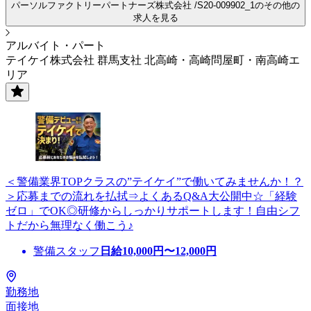
パーソルファクトリーパートナーズ株式会社 /S20-009902_1のその他の
求人を見る
アルバイト・パート
テイケイ株式会社 群馬支社 北高崎・高崎問屋町・南高崎エ
リア
＜警備業界TOPクラスの”テイケイ”で働いてみませんか！？
＞応募までの流れを払拭⇒よくあるQ&A大公開中☆「経験
ゼロ」でOK◎研修からしっかりサポートします！自由シフ
トだから無理なく働こう♪
警備スタッフ
日給
10,000
円〜
12,000
円
勤務地
面接地