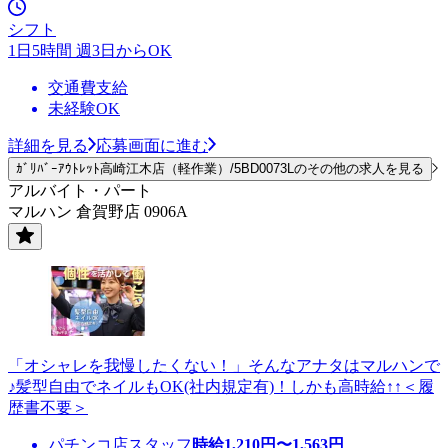
シフト
1日5時間 週3日からOK
交通費支給
未経験OK
詳細を見る
応募画面に進む
ｶﾞﾘﾊﾞｰｱｳﾄﾚｯﾄ高崎江木店（軽作業）/5BD0073Lのその他の求人を見る
アルバイト・パート
マルハン 倉賀野店 0906A
「オシャレを我慢したくない！」そんなアナタはマルハンで
♪髪型自由でネイルもOK(社内規定有)！しかも高時給↑↑＜履
歴書不要＞
パチンコ店スタッフ
時給
1,210
円〜
1,563
円