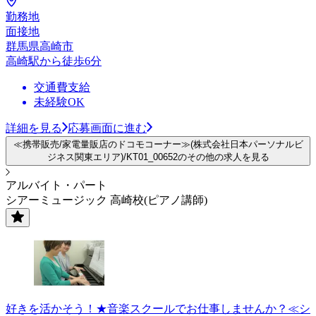
勤務地
面接地
群馬県高崎市
高崎駅から徒歩6分
交通費支給
未経験OK
詳細を見る
応募画面に進む
≪携帯販売/家電量販店のドコモコーナー≫(株式会社日本パーソナルビ
ジネス関東エリア)/KT01_00652のその他の求人を見る
アルバイト・パート
シアーミュージック 高崎校(ピアノ講師)
好きを活かそう！★音楽スクールでお仕事しませんか？≪シ