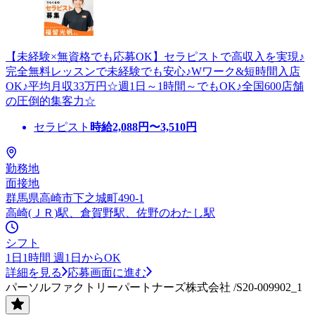
【未経験×無資格でも応募OK】セラピストで高収入を実現♪
完全無料レッスンで未経験でも安心♪Wワーク&短時間入店
OK♪平均月収33万円☆週1日～1時間～でもOK♪全国600店舗
の圧倒的集客力☆
セラピスト
時給
2,088
円〜
3,510
円
勤務地
面接地
群馬県高崎市下之城町490-1
高崎(ＪＲ)駅、倉賀野駅、佐野のわたし駅
シフト
1日1時間 週1日からOK
詳細を見る
応募画面に進む
パーソルファクトリーパートナーズ株式会社 /S20-009902_1