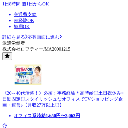
1日8時間 週1日からOK
交通費支給
未経験OK
短期OK
詳細を見る
応募画面に進む
派遣労働者
株式会社ロフティー/MA20001215
《20～40代活躍！》必須：事務経験＊高時給◎土日祝休み×
日勤固定◎スタイリッシュなオフィスでTVショッピング企
画・運営♪【月収27万以上◎】
オフィス系
時給
1,650
円〜
2,063
円