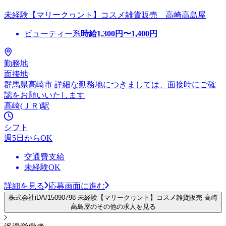
未経験【マリークヮント】コスメ雑貨販売 高崎高島屋
ビューティー系
時給
1,300
円〜
1,400
円
勤務地
面接地
群馬県高崎市 詳細な勤務地につきましては、面接時にご確
認をお願いいたします
高崎(ＪＲ)駅
シフト
週5日からOK
交通費支給
未経験OK
詳細を見る
応募画面に進む
株式会社iDA/15090798 未経験【マリークヮント】コスメ雑貨販売 高崎
高島屋のその他の求人を見る