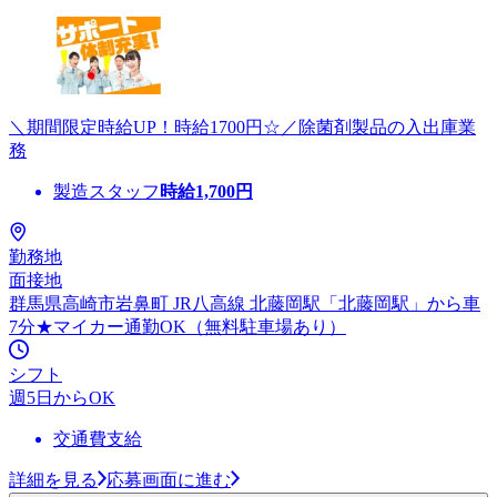
＼期間限定時給UP！時給1700円☆／除菌剤製品の入出庫業
務
製造スタッフ
時給
1,700
円
勤務地
面接地
群馬県高崎市岩鼻町 JR八高線 北藤岡駅「北藤岡駅」から車
7分★マイカー通勤OK（無料駐車場あり）
シフト
週5日からOK
交通費支給
詳細を見る
応募画面に進む