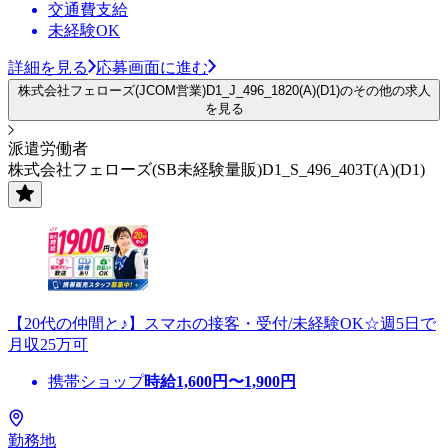
交通費支給
未経験OK
詳細を見る
応募画面に進む
株式会社フェローズ(JCOM営業)D1_J_496_1820(A)(D1)のその他の求人
を見る
派遣労働者
株式会社フェローズ(SB未経験量販)D1_S_496_403T(A)(D1)
【20代の仲間と♪】スマホの接客・受付/未経験OK☆週5日で
月収25万可
携帯ショップ
時給
1,600
円〜
1,900
円
勤務地