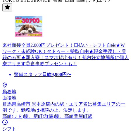
TOKYO EYE SERVICE_警備_日勤_高崎(ＪＲ)エリア
来社面接全員2,000円プレゼント！日払い・シフト自由★W
ワーク・未経験OK！タトゥー・髪型自由★現金手渡し・登
録のみ可★即入寮！スマホ貸出有り！都内好立地箇所に個人
寮アリます◎食事券プレゼントも！
警備スタッフ
日給
9,900
円〜
勤務地
面接地
群馬県高崎市 ※本原稿内の駅・エリア名は募集エリアの一
例です。勤務地は相談の上、決定します。
高崎(ＪＲ)駅、新町(群馬)駅、高崎問屋町駅
シフト