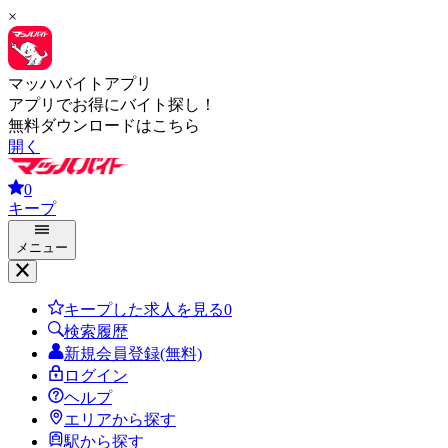
×
マッハバイトアプリ
アプリでお得にバイト探し！
無料ダウンロードはこちら
開く
0
キープ
メニュー
キープした求人を見る
0
検索履歴
新規会員登録(無料)
ログイン
ヘルプ
エリアから探す
駅から探す