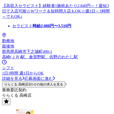
【高収入セラピスト】経験者1施術あたり2,840円～！最短3
日で入店可能☆Wワーク＆短時間入店もOK☆週1日～1時間
～でもOK♪
セラピスト
時給
2,088
円〜
3,510
円
勤務地
面接地
群馬県高崎市下之城町490-1
高崎(ＪＲ)駅、倉賀野駅、佐野のわたし駅
シフト
1日1時間 週1日からOK
詳細を見る
応募画面に進む
りらくる 高崎店3のその他の求人を見る
業務委託契約
りらくる 高崎店