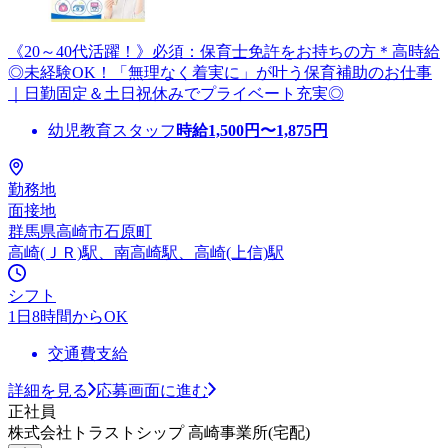
《20～40代活躍！》必須：保育士免許をお持ちの方＊高時給
◎未経験OK！「無理なく着実に」が叶う保育補助のお仕事
｜日勤固定＆土日祝休みでプライベート充実◎
幼児教育スタッフ
時給
1,500
円〜
1,875
円
勤務地
面接地
群馬県高崎市石原町
高崎(ＪＲ)駅、南高崎駅、高崎(上信)駅
シフト
1日8時間からOK
交通費支給
詳細を見る
応募画面に進む
正社員
株式会社トラストシップ 高崎事業所(宅配)