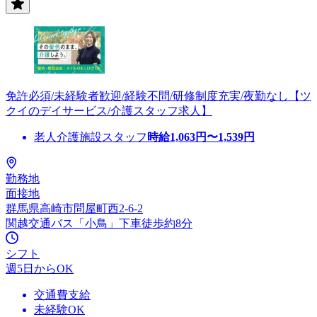
免許必須/未経験者歓迎/経験不問/研修制度充実/夜勤なし【ツ
クイのデイサービス/介護スタッフ求人】
老人介護施設スタッフ
時給
1,063
円〜
1,539
円
勤務地
面接地
群馬県高崎市問屋町西2-6-2
関越交通バス「小鳥」下車徒歩約8分
シフト
週5日からOK
交通費支給
未経験OK