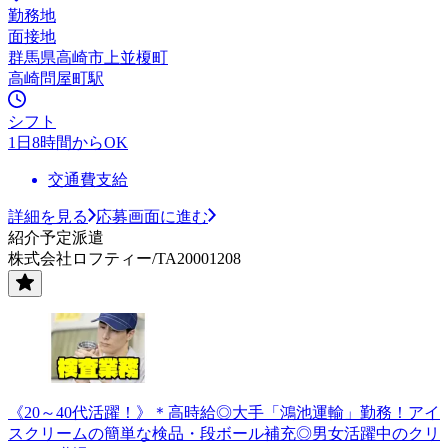
勤務地
面接地
群馬県高崎市上並榎町
高崎問屋町駅
シフト
1日8時間からOK
交通費支給
詳細を見る
応募画面に進む
紹介予定派遣
株式会社ロフティー/TA20001208
《20～40代活躍！》＊高時給◎大手「鴻池運輸」勤務！アイ
スクリームの簡単な検品・段ボール補充◎男女活躍中のクリ