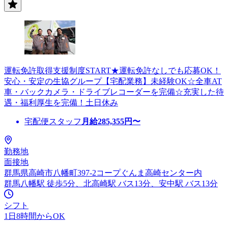
運転免許取得支援制度START★運転免許なしでも応募OK！
安心・安定の生協グループ【宅配業務】未経験OK☆全車AT
車・バックカメラ・ドライブレコーダーを完備☆充実した待
遇・福利厚生を完備！土日休み
宅配便スタッフ
月給
285,355
円〜
勤務地
面接地
群馬県高崎市八幡町397-2コープぐんま高崎センター内
群馬八幡駅 徒歩5分、北高崎駅 バス13分、安中駅 バス13分
シフト
1日8時間からOK