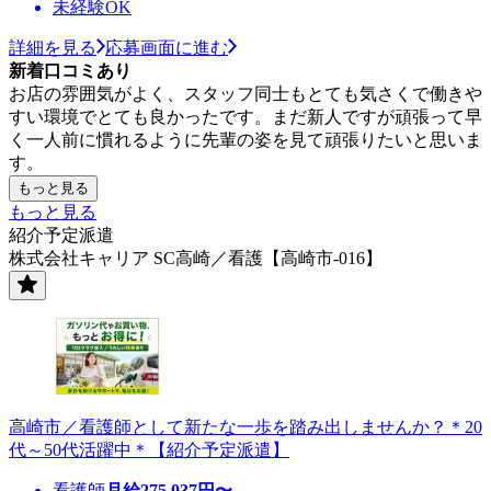
未経験OK
詳細を見る
応募画面に進む
新着口コミあり
お店の雰囲気がよく、スタッフ同士もとても気さくで働きや
すい環境でとても良かったです。まだ新人ですが頑張って早
く一人前に慣れるように先輩の姿を見て頑張りたいと思いま
す。
もっと見る
もっと見る
紹介予定派遣
株式会社キャリア SC高崎／看護【高崎市-016】
高崎市／看護師として新たな一歩を踏み出しませんか？＊20
代～50代活躍中＊【紹介予定派遣】
看護師
月給
275,037
円〜