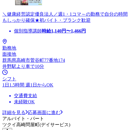
＼健康経営認定優良法人／週1・1コマ～の勤務で自分の時間
もしっかり確保★初バイト・ブランク歓迎
個別指導講師
時給
1,140
円〜
1,466
円
勤務地
面接地
群馬県高崎市菅谷町77番地174
井野駅より車で10分
シフト
1日1.5時間 週1日からOK
交通費支給
未経験OK
詳細を見る
応募画面に進む
アルバイト・パート
ツクイ高崎問屋町(デイサービス)