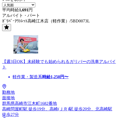
平均時給
1,691
円
アルバイト・パート
ｶﾞﾘﾊﾞｰｱｳﾄﾚｯﾄ高崎江木店（軽作業）/5BD0073L
【週3日OK】未経験でも始められるガリバーの洗車アルバイ
ト
軽作業・製造系
時給
1,250
円〜
勤務地
面接地
群馬県高崎市江木町1682番地
高崎問屋町駅 徒歩19分、高崎(ＪＲ)駅 徒歩20分、北高崎駅
徒歩27分