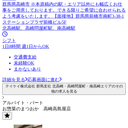
群馬県高崎市 ※本原稿内の駅・エリア以外にも幅広くお仕
事をご用意しております。できる限りご希望に合わせられる
よう考慮をいたします。【面接地】群馬県前橋市南町3-38-1
ステーションプラザ前橋ビル5F
北高崎駅、高崎問屋町駅、南高崎駅
シフト
1日8時間 週1日からOK
交通費支給
未経験OK
まかないあり
詳細を見る
応募画面に進む
テイケイ株式会社 群馬支社 北高崎・高崎問屋町・南高崎エリアのその
他の求人を見る
アルバイト・パート
お惣菜のまつおか 高崎高島屋店