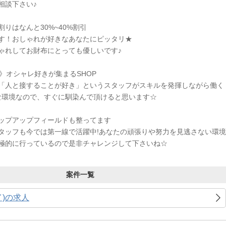
相談下さい♪
りはなんと30%~40%割引
です！おしゃれが好きなあなたにピッタリ★
ゃれしてお財布にとっても優しいです♪
》オシャレ好きが集まるSHOP
「人と接することが好き」というスタッフがスキルを発揮しながら働く
な環境なので、すぐに馴染んで頂けると思います☆
ップアップフィールドも整ってます
タッフも今では第一線で活躍中!あなたの頑張りや努力を見逃さない環境
極的に行っているので是非チャレンジして下さいね☆
案件一覧
イ)の求人