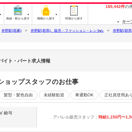
185,442件
の
す
路線・駅から探す
職種から探す
特徴から探す
キー
井野駅(群馬)
井野駅(群馬)、販売・ファッション・レンタル
井野駅(群
店のバイト・パート求人情報
ショップスタッフのお仕事
髪型・髪色自由
未経験歓迎
車通勤OK
正社員登用あ
給与
アパレル販売スタッフ：
時給1,150円〜1,5