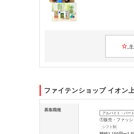
キ
ファイテンショップ イオン
募集職種
アルバイト・パー
①販売・ファッシ
シフト制
時給
1,150
円〜
1,5