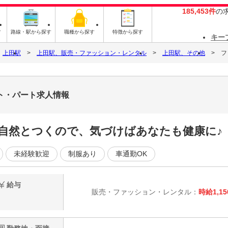
185,453件
の
す
路線・駅から探す
職種から探す
特徴から探す
キー
上田駅
上田駅、販売・ファッション・レンタル
上田駅、その他
フ
ト・パート求人情報
自然とつくので、気づけばあなたも健康に♪
未経験歓迎
制服あり
車通勤OK
給与
販売・ファッション・レンタル：
時給1,15