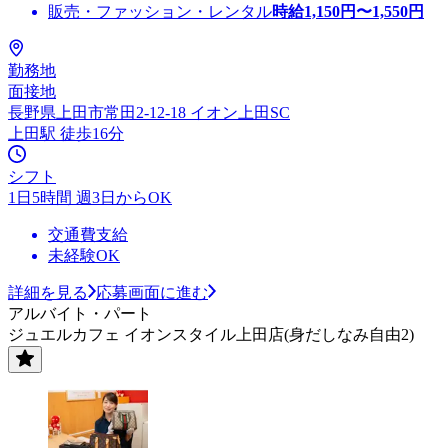
販売・ファッション・レンタル
時給
1,150
円〜
1,550
円
勤務地
面接地
長野県上田市常田2-12-18 イオン上田SC
上田駅 徒歩16分
シフト
1日5時間 週3日からOK
交通費支給
未経験OK
詳細を見る
応募画面に進む
アルバイト・パート
ジュエルカフェ イオンスタイル上田店(身だしなみ自由2)