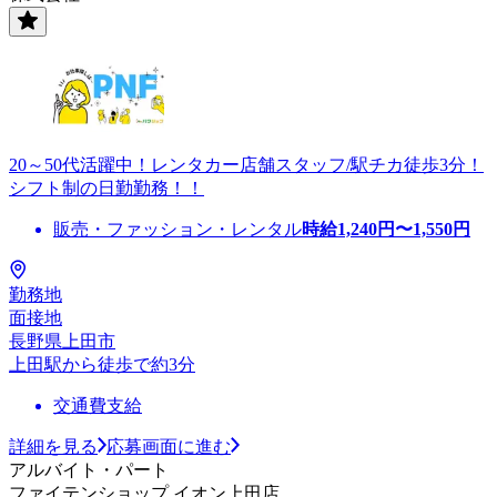
20～50代活躍中！レンタカー店舗スタッフ/駅チカ徒歩3分！
シフト制の日勤勤務！！
販売・ファッション・レンタル
時給
1,240
円〜
1,550
円
勤務地
面接地
長野県上田市
上田駅から徒歩で約3分
交通費支給
詳細を見る
応募画面に進む
アルバイト・パート
ファイテンショップ イオン上田店