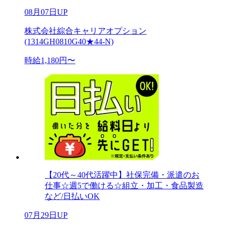
08月07日UP
株式会社綜合キャリアオプション
(1314GH0810G40★44-N)
時給1,180円〜
【20代～40代活躍中】社保完備・派遣のお
仕事☆週5で働ける☆組立・加工・食品製造
など/日払いOK
07月29日UP