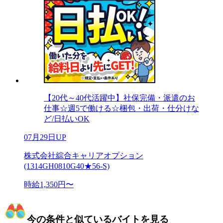
【20代～40代活躍中】社保完備・派遣のお
仕事☆週5で働ける☆梱包・出荷・仕分けな
ど/日払いOK
07月29日UP
株式会社綜合キャリアオプション
(1314GH0810G40★56-S)
時給1,350円〜
今の条件と似ているバイトを見る