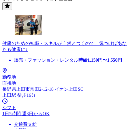
健康のための知識・スキルが自然とつくので、気づけばあな
たも健康に♪
販売・ファッション・レンタル
時給
1,150
円〜
1,550
円
勤務地
面接地
長野県上田市常田2-12-18 イオン上田SC
上田駅 徒歩16分
シフト
1日5時間 週3日からOK
交通費支給