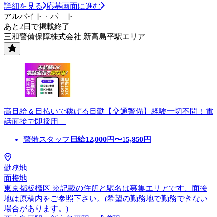
詳細を見る
応募画面に進む
アルバイト・パート
あと2日で掲載終了
三和警備保障株式会社 新高島平駅エリア
高日給＆日払いで稼げる日勤【交通警備】経験一切不問！電
話面接で即採用！
警備スタッフ
日給
12,000
円〜
15,850
円
勤務地
面接地
東京都板橋区 ※記載の住所と駅名は募集エリアです。面接
地は原稿内をご参照下さい。(希望の勤務地で勤務できない
場合があります。)