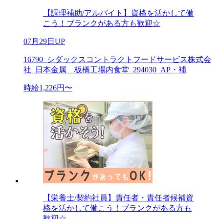
【調理補助/アルバイト】資格を活かして働
こう！ブランクがある方も歓迎☆
07月29日UP
16790_シダックスコントラクトフードサービス株式会
社_日本金属 板橋工場内食堂_294030_AP・補
時給1,226円〜
【栄養士/契約社員】責任者・責任者候補資
格を活かして働こう！ブランクがある方も
歓迎☆