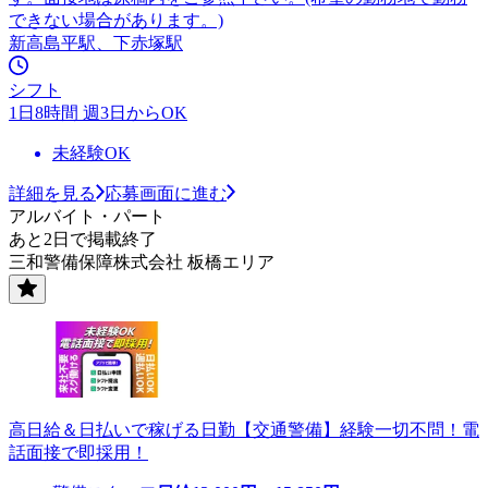
できない場合があります。)
新高島平駅、下赤塚駅
シフト
1日8時間 週3日からOK
未経験OK
詳細を見る
応募画面に進む
アルバイト・パート
あと2日で掲載終了
三和警備保障株式会社 板橋エリア
高日給＆日払いで稼げる日勤【交通警備】経験一切不問！電
話面接で即採用！