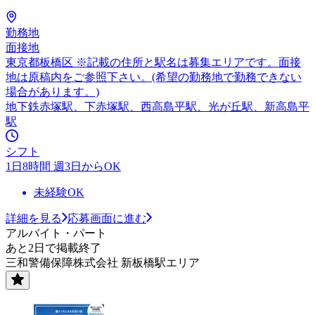
勤務地
面接地
東京都板橋区 ※記載の住所と駅名は募集エリアです。面接
地は原稿内をご参照下さい。(希望の勤務地で勤務できない
場合があります。)
地下鉄赤塚駅、下赤塚駅、西高島平駅、光が丘駅、新高島平
駅
シフト
1日8時間 週3日からOK
未経験OK
詳細を見る
応募画面に進む
アルバイト・パート
あと2日で掲載終了
三和警備保障株式会社 新板橋駅エリア