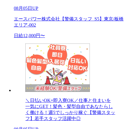
08月05日UP
エースパワー株式会社【警備スタッフ_S5】東京/板橋
エリア-002
日給12,000円〜
＼日払いOK×即入寮OK／仕事と住まいを
一気にGET！髪色・髪型自由であなたらし
く働ける！週5でしっかり稼ぐ【警備スタッ
フ】若手スタッフ活躍中◎