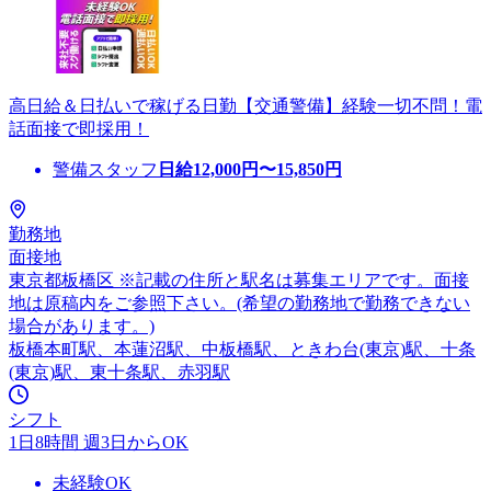
高日給＆日払いで稼げる日勤【交通警備】経験一切不問！電
話面接で即採用！
警備スタッフ
日給
12,000
円〜
15,850
円
勤務地
面接地
東京都板橋区 ※記載の住所と駅名は募集エリアです。面接
地は原稿内をご参照下さい。(希望の勤務地で勤務できない
場合があります。)
板橋本町駅、本蓮沼駅、中板橋駅、ときわ台(東京)駅、十条
(東京)駅、東十条駅、赤羽駅
シフト
1日8時間 週3日からOK
未経験OK