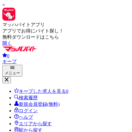
×
マッハバイトアプリ
アプリでお得にバイト探し！
無料ダウンロードはこちら
開く
0
キープ
メニュー
キープした求人を見る
0
検索履歴
新規会員登録(無料)
ログイン
ヘルプ
エリアから探す
駅から探す