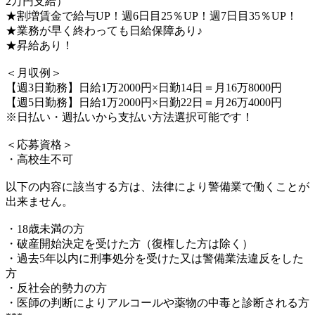
2万円支給）
★割増賃金で給与UP！週6日目25％UP！週7日目35％UP！
★業務が早く終わっても日給保障あり♪
★昇給あり！
＜月収例＞
【週3日勤務】日給1万2000円×日勤14日＝月16万8000円
【週5日勤務】日給1万2000円×日勤22日＝月26万4000円
※日払い・週払いから支払い方法選択可能です！
＜応募資格＞
・高校生不可
以下の内容に該当する方は、法律により警備業で働くことが
出来ません。
・18歳未満の方
・破産開始決定を受けた方（復権した方は除く）
・過去5年以内に刑事処分を受けた又は警備業法違反をした
方
・反社会的勢力の方
・医師の判断によりアルコールや薬物の中毒と診断される方