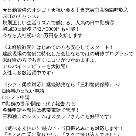
★日勤警備のオシゴト★祝い金＆手当充実◎高額臨時収入
GETのチャンス♪
規則正しい生活リズムで働ける、人気の日中勤務◎
初回30日勤務で42万3000円も可能！
今なら入社祝い金5万円を支給します！
《未経験歓迎》はじめての方も安心してスタート！
建設現場の警備に特化した会社ならではの研修プログラムで
未経験の方でも直ぐにコツがつかめますよ。
アルバイトデビューも大歓迎!
女性も多数活躍中です♪
《シフト柔軟対応》継続勤務なら『三和警備保障』へ!
□給与の日払い申請
□シフト申請
□勤務の提示/開始・終了報告 など
各種申請や報告は携帯電話で管理！
三和独自のシステムはスタッフさんにも好評です♪
《選べる支払い》週払い・当日振込みにも対応します！
「まとめて受け取りたい」「スグに振り込んでほしい」