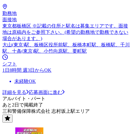
勤務地
面接地
東京都板橋区 ※記載の住所と駅名は募集エリアです。面接
地は原稿内をご参照下さい。(希望の勤務地で勤務できない
場合があります。)
大山(東京)駅、板橋区役所前駅、板橋本町駅、板橋駅、千川
駅、十条(東京)駅、小竹向原駅、要町駅
シフト
1日8時間 週3日からOK
未経験OK
詳細を見る
応募画面に進む
アルバイト・パート
あと2日で掲載終了
三和警備保障株式会社 志村坂上駅エリア