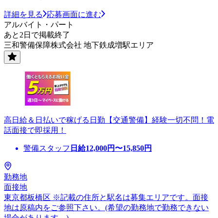
詳細を見る
応募画面に進む
アルバイト・パート
あと2日で掲載終了
三和警備保障株式会社 地下鉄成増駅エリア
高日給＆日払いで稼げる日勤【交通警備】経験一切不問！電
話面接で即採用！
警備スタッフ
日給
12,000
円〜
15,850
円
勤務地
面接地
東京都板橋区 ※記載の住所と駅名は募集エリアです。面接
地は原稿内をご参照下さい。(希望の勤務地で勤務できない
場合があります。)