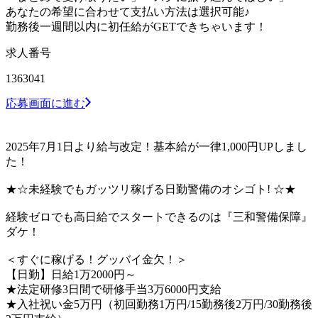
あなたの希望に合わせて支払い方法は選択可能♪
勤務後一週間以内に初任給がGETできちゃいます！
求人番号
1363041
応募画面に進む
2025年7月1日より給与改定！基本給が一律1,000円UPしまし
た！
★☆未経験でもガッツリ稼げる日勤警備のオシゴト! ☆★
経験ゼロでも高日給でスタートできるのは『三和警備保障』
ダケ！
＜すぐに稼げる！グッバイ金欠！＞
【日勤】日給1万2000円～
★法定研修3日間で研修手当3万6000円支給
★入社祝い金5万円（初回勤務1万円/15勤務後2万円/30勤務後