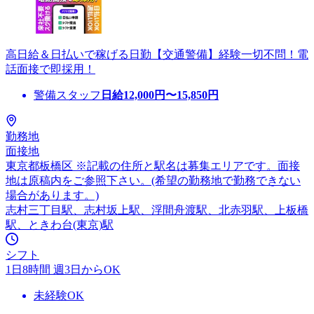
高日給＆日払いで稼げる日勤【交通警備】経験一切不問！電
話面接で即採用！
警備スタッフ
日給
12,000
円〜
15,850
円
勤務地
面接地
東京都板橋区 ※記載の住所と駅名は募集エリアです。面接
地は原稿内をご参照下さい。(希望の勤務地で勤務できない
場合があります。)
志村三丁目駅、志村坂上駅、浮間舟渡駅、北赤羽駅、上板橋
駅、ときわ台(東京)駅
シフト
1日8時間 週3日からOK
未経験OK