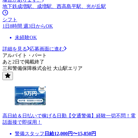
地下鉄成増駅、成増駅、西高島平駅、光が丘駅
シフト
1日8時間 週3日からOK
未経験OK
詳細を見る
応募画面に進む
アルバイト・パート
あと2日で掲載終了
三和警備保障株式会社 大山駅エリア
高日給＆日払いで稼げる日勤【交通警備】経験一切不問！電
話面接で即採用！
警備スタッフ
日給
12,000
円〜
15,850
円