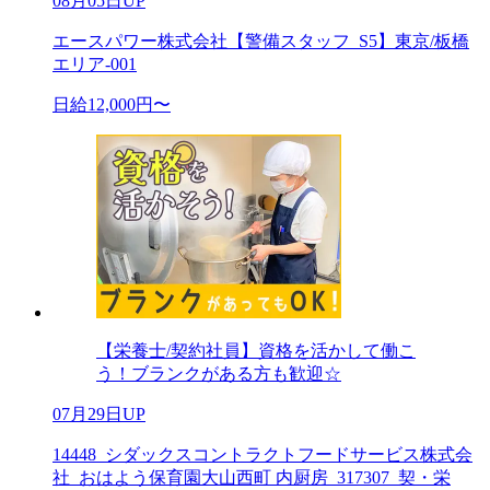
08月05日UP
エースパワー株式会社【警備スタッフ_S5】東京/板橋
エリア-001
日給12,000円〜
【栄養士/契約社員】資格を活かして働こ
う！ブランクがある方も歓迎☆
07月29日UP
14448_シダックスコントラクトフードサービス株式会
社_おはよう保育園大山西町 内厨房_317307_契・栄