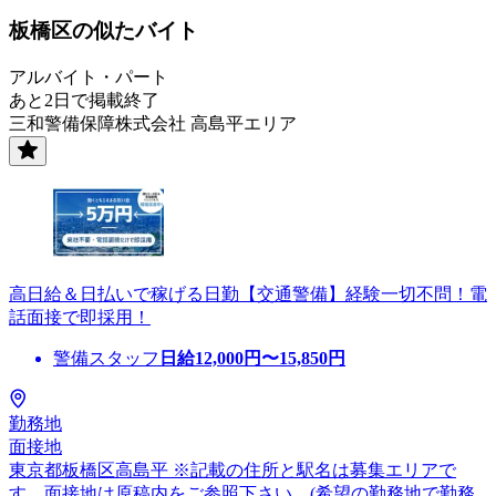
板橋区の似たバイト
アルバイト・パート
あと2日で掲載終了
三和警備保障株式会社 高島平エリア
高日給＆日払いで稼げる日勤【交通警備】経験一切不問！電
話面接で即採用！
警備スタッフ
日給
12,000
円〜
15,850
円
勤務地
面接地
東京都板橋区高島平 ※記載の住所と駅名は募集エリアで
す。面接地は原稿内をご参照下さい。(希望の勤務地で勤務