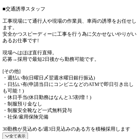
■交通誘導スタッフ
工事現場にて通行人や現場の作業員、車両の誘導をお任せし
ます。
安全かつスピーディーに工事を行う為に欠かせないやりがい
あるお仕事です!
現場へはほぼ直行直帰。
応募→採用で最短2日後から勤務可能です。
[その他]
・週払い制(日曜日〆翌週水曜日銀行振込)
・日払い有(申請当日にコンビニなどのATMで即日引き出し
も可能！)
・休日手当(休日勤務はなんと3.5割増！)
・制服預り金なし
・制服安全靴など一式無料貸与
・社保/雇用保険完備
30勤務が見込める/週3日見込みのある方を積極採用します
全て表示