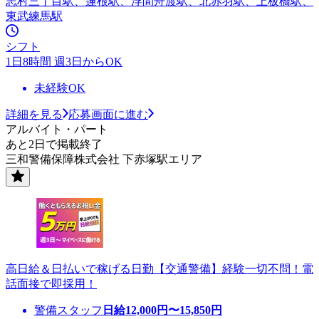
志村三丁目駅、蓮根駅、浮間舟渡駅、北赤羽駅、上板橋駅、
東武練馬駅
シフト
1日8時間 週3日からOK
未経験OK
詳細を見る
応募画面に進む
アルバイト・パート
あと2日で掲載終了
三和警備保障株式会社 下赤塚駅エリア
高日給＆日払いで稼げる日勤【交通警備】経験一切不問！電
話面接で即採用！
警備スタッフ
日給
12,000
円〜
15,850
円