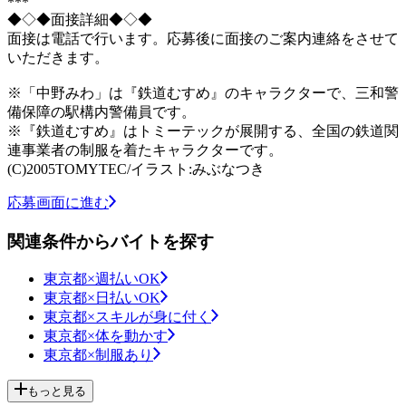
***
◆◇◆面接詳細◆◇◆
面接は電話で行います。応募後に面接のご案内連絡をさせて
いただきます。
※「中野みわ」は『鉄道むすめ』のキャラクターで、三和警
備保障の駅構内警備員です。
※『鉄道むすめ』はトミーテックが展開する、全国の鉄道関
連事業者の制服を着たキャラクターです。
(C)2005TOMYTEC/イラスト:みぶなつき
応募画面に進む
関連条件からバイトを探す
東京都×週払いOK
東京都×日払いOK
東京都×スキルが身に付く
東京都×体を動かす
東京都×制服あり
もっと見る