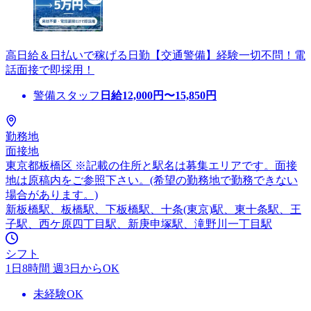
高日給＆日払いで稼げる日勤【交通警備】経験一切不問！電
話面接で即採用！
警備スタッフ
日給
12,000
円〜
15,850
円
勤務地
面接地
東京都板橋区 ※記載の住所と駅名は募集エリアです。面接
地は原稿内をご参照下さい。(希望の勤務地で勤務できない
場合があります。)
新板橋駅、板橋駅、下板橋駅、十条(東京)駅、東十条駅、王
子駅、西ケ原四丁目駅、新庚申塚駅、滝野川一丁目駅
シフト
1日8時間 週3日からOK
未経験OK