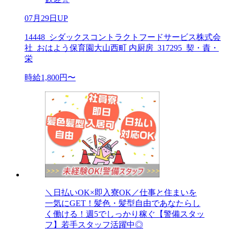
07月29日UP
14448_シダックスコントラクトフードサービス株式会
社_おはよう保育園大山西町 内厨房_317295_契・責・
栄
時給1,800円〜
＼日払いOK×即入寮OK／仕事と住まいを
一気にGET！髪色・髪型自由であなたらし
く働ける！週5でしっかり稼ぐ【警備スタッ
フ】若手スタッフ活躍中◎