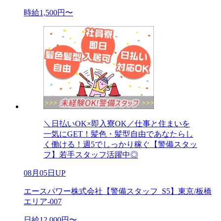
時給1,500円〜
＼日払いOK×即入寮OK／仕事と住まいを
一気にGET！髪色・髪型自由であなたらし
く働ける！週5でしっかり稼ぐ【警備スタッ
フ】若手スタッフ活躍中◎
08月05日UP
エースパワー株式会社【警備スタッフ_S5】東京/板橋
エリア-007
日給12,000円〜