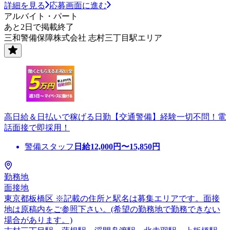
詳細を見る
応募画面に進む
アルバイト・パート
あと2日で掲載終了
三和警備保障株式会社 志村三丁目駅エリア
高日給＆日払いで稼げる日勤【交通警備】経験一切不問！電
話面接で即採用！
警備スタッフ
日給
12,000
円〜
15,850
円
勤務地
面接地
東京都板橋区 ※記載の住所と駅名は募集エリアです。面接
地は原稿内をご参照下さい。(希望の勤務地で勤務できない
場合があります。)