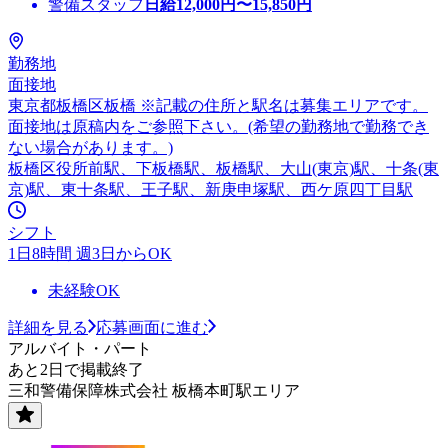
警備スタッフ
日給
12,000
円〜
15,850
円
勤務地
面接地
東京都板橋区板橋 ※記載の住所と駅名は募集エリアです。
面接地は原稿内をご参照下さい。(希望の勤務地で勤務でき
ない場合があります。)
板橋区役所前駅、下板橋駅、板橋駅、大山(東京)駅、十条(東
京)駅、東十条駅、王子駅、新庚申塚駅、西ケ原四丁目駅
シフト
1日8時間 週3日からOK
未経験OK
詳細を見る
応募画面に進む
アルバイト・パート
あと2日で掲載終了
三和警備保障株式会社 板橋本町駅エリア