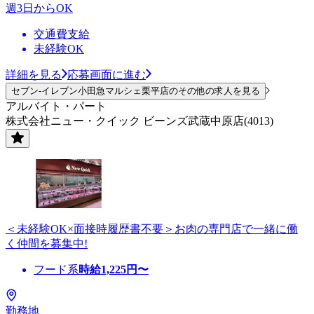
週3日からOK
交通費支給
未経験OK
詳細を見る
応募画面に進む
セブン-イレブン小田急マルシェ栗平店のその他の求人を見る
アルバイト・パート
株式会社ニュー・クイック ビーンズ武蔵中原店(4013)
＜未経験OK×面接時履歴書不要＞お肉の専門店で一緒に働
く仲間を募集中!
フード系
時給
1,225
円〜
勤務地