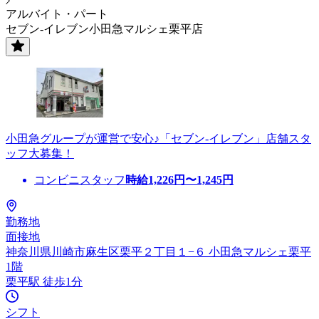
アルバイト・パート
セブン-イレブン小田急マルシェ栗平店
小田急グループが運営で安心♪「セブン-イレブン」店舗スタ
ッフ大募集！
コンビニスタッフ
時給
1,226
円〜
1,245
円
勤務地
面接地
神奈川県川崎市麻生区栗平２丁目１−６ 小田急マルシェ栗平
1階
栗平駅 徒歩1分
シフト