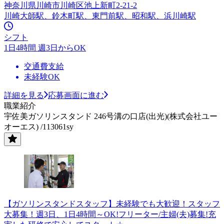
神奈川県川崎市川崎区池上新町2-21-2
川崎大師駅、鈴木町駅、東門前駅、昭和駅、浜川崎駅
シフト
1日4時間 週3日からOK
交通費支給
未経験OK
詳細を見る
応募画面に進む
職業紹介
宇佐美ガソリンスタンド 246号溝の口店(出光)(株式会社ユー
オーエス) /113061sy
【ガソリンスタンドスタッフ】未経験でも大歓迎！スタッフ
大募集！週3日、1日4時間～OK!フリーター/主婦(夫)募集!充