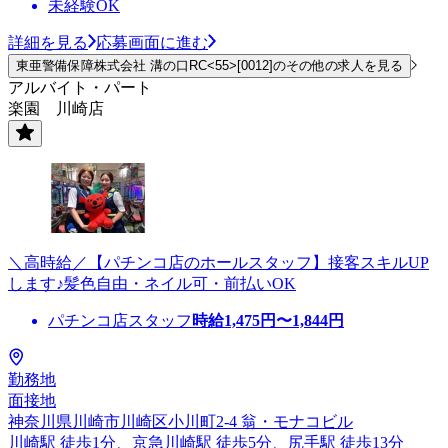
未経験OK
詳細を見る
応募画面に進む
東亜警備保障株式会社 溝の口RC<55>[0012]のその他の求人を見る
アルバイト・パート
楽園 川崎店
＼高時給／【パチンコ店のホールスタッフ】接客スキルUP
します♪髪色自由・ネイル可・前払いOK
パチンコ店スタッフ
時給
1,475
円〜
1,844
円
勤務地
面接地
神奈川県川崎市川崎区小川町2-4 翁・モナコビル
川崎駅 徒歩1分、京急川崎駅 徒歩5分、尻手駅 徒歩13分