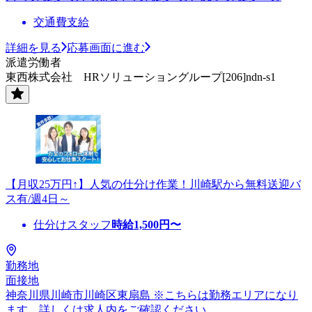
交通費支給
詳細を見る
応募画面に進む
派遣労働者
東西株式会社 HRソリューショングループ[206]ndn-s1
【月収25万円↑】人気の仕分け作業！川崎駅から無料送迎バ
ス有/週4日～
仕分けスタッフ
時給
1,500
円〜
勤務地
面接地
神奈川県川崎市川崎区東扇島 ※こちらは勤務エリアになり
ます。詳しくは求人内をご確認ください。