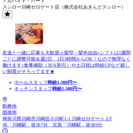
アルバイト・パート
スシロー川崎ゼロゲート店（株式会社あきんどスシロー）
友達と一緒に応募も大歓迎☆髪型・髪色自由♪シフトは1週間
ごとに調整可能＆週2日、1日3時間からOK！なので無理なく
働けます♪食事補助（30％割引）や土日祝は時給UPなど嬉し
い制度がそろってます★
ホールスタッフ
時給
1,300
円〜
キッチンスタッフ
時給
1,300
円〜
勤務地
面接地
神奈川県川崎市川崎区小川町1-1 川崎ゼロゲート２F
JR「川崎駅」徒歩7分、京急「川崎駅」徒歩9分