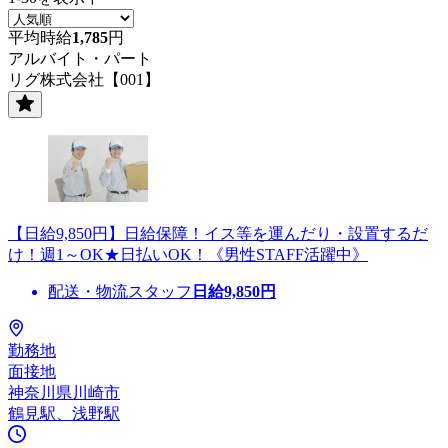
平均時給
1,785
円
アルバイト・パート
リグ株式会社【001】
【日給9,850円】日給保障！イス等を運んだり・設置するだ
け！週1～OK★日払いOK！《男性STAFF活躍中》
配送・物流スタッフ
日給
9,850
円
勤務地
面接地
神奈川県川崎市
鶴見駅、浅野駅