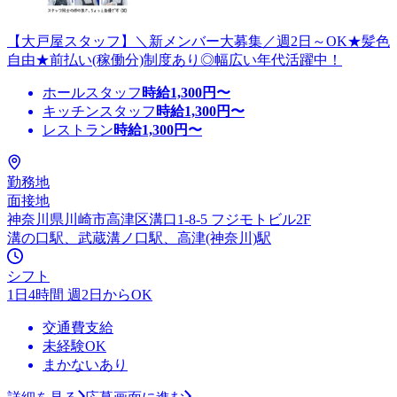
【大戸屋スタッフ】＼新メンバー大募集／週2日～OK★髪色
自由★前払い(稼働分)制度あり◎幅広い年代活躍中！
ホールスタッフ
時給
1,300
円〜
キッチンスタッフ
時給
1,300
円〜
レストラン
時給
1,300
円〜
勤務地
面接地
神奈川県川崎市高津区溝口1-8-5 フジモトビル2F
溝の口駅、武蔵溝ノ口駅、高津(神奈川)駅
シフト
1日4時間 週2日からOK
交通費支給
未経験OK
まかないあり