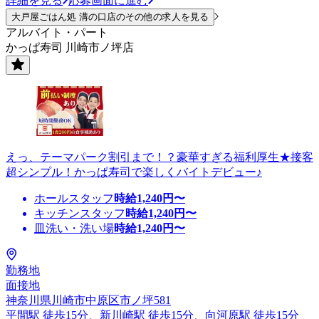
詳細を見る
応募画面に進む
大戸屋ごはん処 溝の口店のその他の求人を見る
アルバイト・パート
かっぱ寿司 川崎市ノ坪店
えっ、テーマパーク割引まで！？豪華すぎる福利厚生★接客
超シンプル！かっぱ寿司で楽しくバイトデビュー♪
ホールスタッフ
時給
1,240
円〜
キッチンスタッフ
時給
1,240
円〜
皿洗い・洗い場
時給
1,240
円〜
勤務地
面接地
神奈川県川崎市中原区市ノ坪581
平間駅 徒歩15分、新川崎駅 徒歩15分、向河原駅 徒歩15分