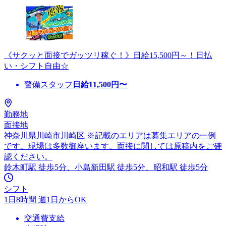
《サクッと面接でガッツリ稼ぐ！》日給15,500円～！日払
い・シフト自由☆
警備スタッフ
日給
11,500
円〜
勤務地
面接地
神奈川県川崎市川崎区 ※記載のエリアは募集エリアの一例
です。現場は多数御座います。面接に関しては原稿内をご確
認ください。
鈴木町駅 徒歩5分、小島新田駅 徒歩5分、昭和駅 徒歩5分
シフト
1日8時間 週1日からOK
交通費支給