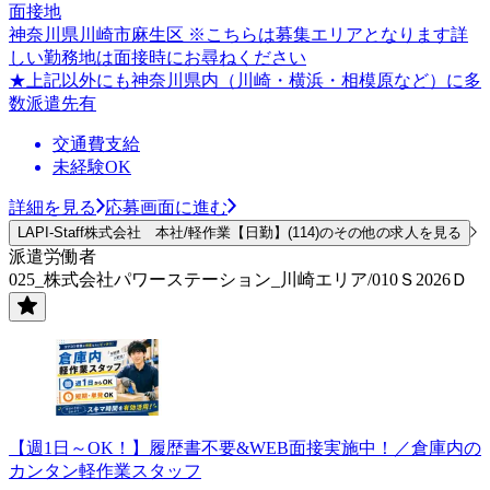
面接地
神奈川県川崎市麻生区 ※こちらは募集エリアとなります詳
しい勤務地は面接時にお尋ねください
★上記以外にも神奈川県内（川崎・横浜・相模原など）に多
数派遣先有
交通費支給
未経験OK
詳細を見る
応募画面に進む
LAPI-Staff株式会社 本社/軽作業【日勤】(114)のその他の求人を見る
派遣労働者
025_株式会社パワーステーション_川崎エリア/010Ｓ2026Ｄ
【週1日～OK！】履歴書不要&WEB面接実施中！／倉庫内の
カンタン軽作業スタッフ