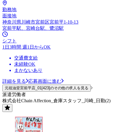
勤務地
面接地
神奈川県川崎市宮前区宮前平1-10-13
宮前平駅、宮崎台駅、鷺沼駅
シフト
1日3時間 週1日からOK
交通費支給
未経験OK
まかないあり
詳細を見る
応募画面に進む
元祖油堂宮前平店_01[423]のその他の求人を見る
派遣労働者
株式会社Chain Affection_倉庫スタッフ_川崎_日勤(2)