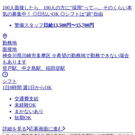
100人面接したら、100人の方に"採用"って―。そのくらい本
気の募集中！ ◎日払いOK ◎シフトは”超"自由
警備スタッフ
日給
13,500
円〜
15,700
円
勤務地
面接地
神奈川県川崎市多摩区 ※希望の勤務地で勤務できない場合
もあります
登戸駅、中之島駅、稲田堤駅
シフト
1日8時間 週1日からOK
交通費支給
未経験OK
まかないあり
短期OK
詳細を見る
応募画面に進む