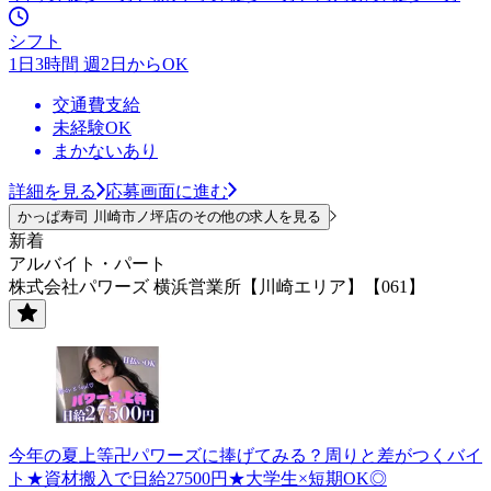
シフト
1日3時間 週2日からOK
交通費支給
未経験OK
まかないあり
詳細を見る
応募画面に進む
かっぱ寿司 川崎市ノ坪店のその他の求人を見る
新着
アルバイト・パート
株式会社パワーズ 横浜営業所【川崎エリア】【061】
今年の夏上等卍パワーズに捧げてみる？周りと差がつくバイ
ト★資材搬入で日給27500円★大学生×短期OK◎