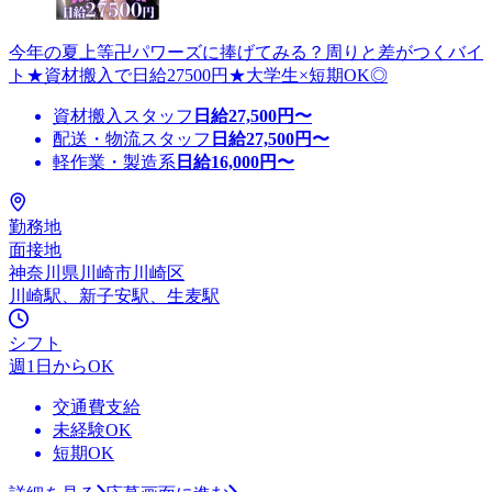
今年の夏上等卍パワーズに捧げてみる？周りと差がつくバイ
ト★資材搬入で日給27500円★大学生×短期OK◎
資材搬入スタッフ
日給
27,500
円〜
配送・物流スタッフ
日給
27,500
円〜
軽作業・製造系
日給
16,000
円〜
勤務地
面接地
神奈川県川崎市川崎区
川崎駅、新子安駅、生麦駅
シフト
週1日からOK
交通費支給
未経験OK
短期OK