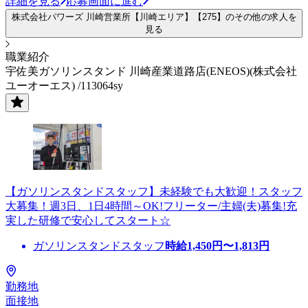
詳細を見る
応募画面に進む
株式会社パワーズ 川崎営業所【川崎エリア】【275】のその他の求人を
見る
職業紹介
宇佐美ガソリンスタンド 川崎産業道路店(ENEOS)(株式会社
ユーオーエス) /113064sy
【ガソリンスタンドスタッフ】未経験でも大歓迎！スタッフ
大募集！週3日、1日4時間～OK!フリーター/主婦(夫)募集!充
実した研修で安心してスタート☆
ガソリンスタンドスタッフ
時給
1,450
円〜
1,813
円
勤務地
面接地