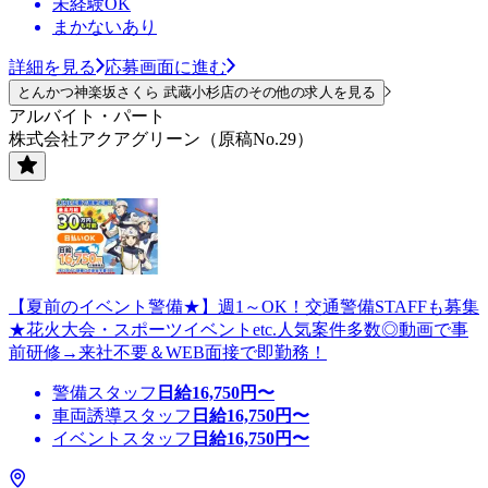
未経験OK
まかないあり
詳細を見る
応募画面に進む
とんかつ神楽坂さくら 武蔵小杉店のその他の求人を見る
アルバイト・パート
株式会社アクアグリーン（原稿No.29）
【夏前のイベント警備★】週1～OK！交通警備STAFFも募集
★花火大会・スポーツイベントetc.人気案件多数◎動画で事
前研修→来社不要＆WEB面接で即勤務！
警備スタッフ
日給
16,750
円〜
車両誘導スタッフ
日給
16,750
円〜
イベントスタッフ
日給
16,750
円〜