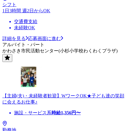
シフト
1日3時間 週2日からOK
交通費支給
未経験OK
詳細を見る
応募画面に進む
アルバイト・パート
かわさき市民活動センター(小杉小学校わくわくプラザ)
【主婦(夫)・未経験者歓迎】WワークOK★子ども達の笑顔
に会えるお仕事♪
施設・サービス系
時給
1,356
円〜
勤務地