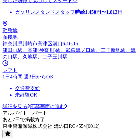
実した研修で安心してスタート☆
ガソリンスタンドスタッフ
時給
1,450
円〜
1,813
円
勤務地
面接地
神奈川県川崎市高津区溝口6-10-15
津田山駅、高津(神奈川)駅、武蔵溝ノ口駅、二子新地駅、溝
の口駅、久地駅、二子玉川駅
シフト
1日4時間 週3日からOK
交通費支給
未経験OK
詳細を見る
応募画面に進む
アルバイト・パート
あと7日で掲載終了
東亜警備保障株式会社 溝の口RC<55>[0012]