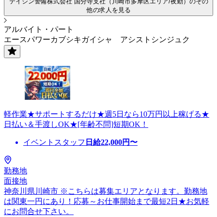
テイシン警備株式会社 国分寺支社（川崎市多摩区エリア/夜勤）のその
他の求人を見る
アルバイト・パート
エースパワーカブシキガイシャ アシストシンジュク
軽作業★サポートするだけ★週5日なら10万円以上稼げる★
日払い＆手渡しOK★[年齢不問]短期OK！
イベントスタッフ
日給
22,000
円〜
勤務地
面接地
神奈川県川崎市 ※こちらは募集エリアとなります。勤務地
は関東一円にあり！応募～お仕事開始まで最短2日★お気軽
にお問合せ下さい。