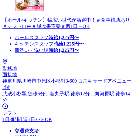
【ホール/キッチン】幅広い世代が活躍中！＃食事補助あり
＃シフト自由＃履歴書不要＃週1日～OK
ホールスタッフ
時給
1,225
円〜
キッチンスタッフ
時給
1,225
円〜
皿洗い・洗い場
時給
1,225
円〜
勤務地
面接地
神奈川県川崎市中原区小杉町3-600 コスギサードアベニュー
2階
武蔵小杉駅 徒歩5分、新丸子駅 徒歩12分、向河原駅 徒歩14
分
シフト
1日3時間 週1日からOK
交通費支給