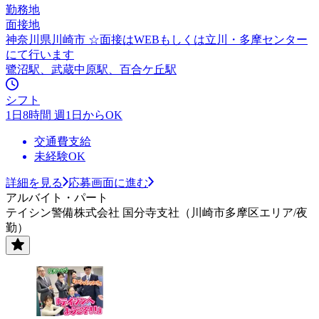
勤務地
面接地
神奈川県川崎市 ☆面接はWEBもしくは立川・多摩センター
にて行います
鷺沼駅、武蔵中原駅、百合ケ丘駅
シフト
1日8時間 週1日からOK
交通費支給
未経験OK
詳細を見る
応募画面に進む
アルバイト・パート
テイシン警備株式会社 国分寺支社（川崎市多摩区エリア/夜
勤）