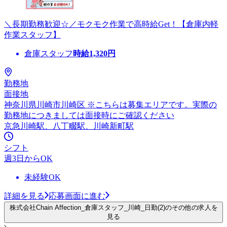
＼長期勤務歓迎☆／モクモク作業で高時給Get！【倉庫内軽
作業スタッフ】
倉庫スタッフ
時給
1,320
円
勤務地
面接地
神奈川県川崎市川崎区 ※こちらは募集エリアです。実際の
勤務地につきましては面接時にご確認ください
京急川崎駅、八丁畷駅、川崎新町駅
シフト
週3日からOK
未経験OK
詳細を見る
応募画面に進む
株式会社Chain Affection_倉庫スタッフ_川崎_日勤(2)のその他の求人を
見る