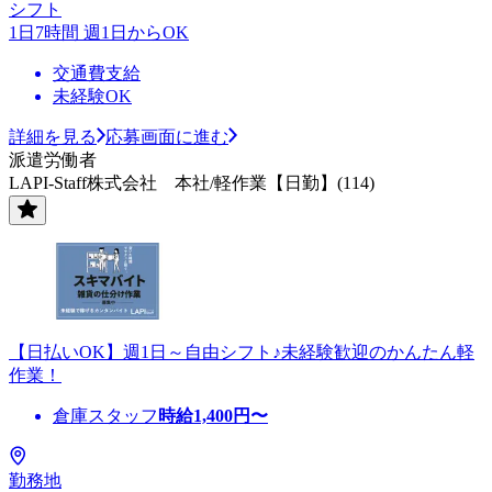
シフト
1日7時間 週1日からOK
交通費支給
未経験OK
詳細を見る
応募画面に進む
派遣労働者
LAPI-Staff株式会社 本社/軽作業【日勤】(114)
【日払いOK】週1日～自由シフト♪未経験歓迎のかんたん軽
作業！
倉庫スタッフ
時給
1,400
円〜
勤務地