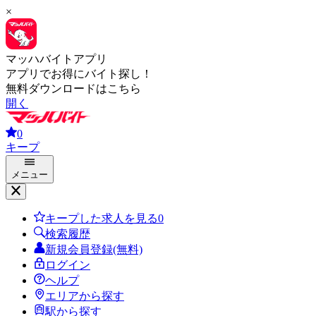
×
マッハバイトアプリ
アプリでお得にバイト探し！
無料ダウンロードはこちら
開く
0
キープ
メニュー
キープした求人を見る
0
検索履歴
新規会員登録(無料)
ログイン
ヘルプ
エリアから探す
駅から探す