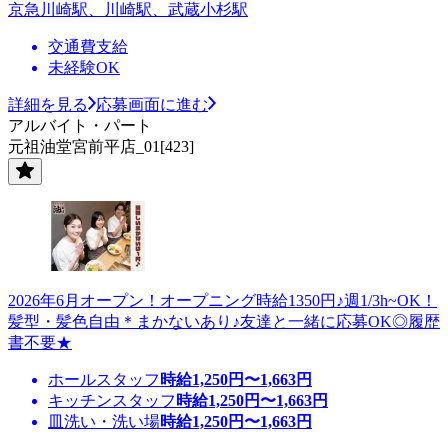
京急川崎駅、川崎駅、武蔵小杉駅
交通費支給
未経験OK
詳細を見る
応募画面に進む
アルバイト・パート
元祖油堂宮前平店_01[423]
2026年6月オープン！オープニング時給1350円♪週1/3h~OK！
髪型・髪色自由＊まかないあり♪友達と一緒に応募OK◎履歴
書不要★
ホールスタッフ
時給
1,250
円〜
1,663
円
キッチンスタッフ
時給
1,250
円〜
1,663
円
皿洗い・洗い場
時給
1,250
円〜
1,663
円