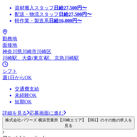
資材搬入スタッフ
日給
27,500
円〜
配送・物流スタッフ
日給
27,500
円〜
軽作業・製造系
日給
16,000
円〜
勤務地
面接地
神奈川県川崎市川崎区
川崎駅、大森(東京)駅、京急川崎駅
シフト
週1日からOK
交通費支給
未経験OK
短期OK
詳細を見る
応募画面に進む
株式会社パワーズ 横浜営業所【川崎エリア】【061】のその他の求人を
見る