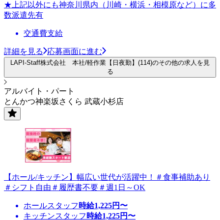
★上記以外にも神奈川県内（川崎・横浜・相模原など）に多
数派遣先有
交通費支給
詳細を見る
応募画面に進む
LAPI-Staff株式会社 本社/軽作業【日夜勤】(114)のその他の求人を見
る
アルバイト・パート
とんかつ神楽坂さくら 武蔵小杉店
【ホール/キッチン】幅広い世代が活躍中！＃食事補助あり
＃シフト自由＃履歴書不要＃週1日～OK
ホールスタッフ
時給
1,225
円〜
キッチンスタッフ
時給
1,225
円〜