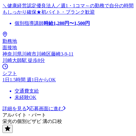
＼健康経営認定優良法人／週1・1コマ～の勤務で自分の時間
もしっかり確保★初バイト・ブランク歓迎
個別指導講師
時給
1,280
円〜
1,500
円
勤務地
面接地
神奈川県川崎市川崎区藤崎3-9-11
川崎大師駅 徒歩8分
シフト
1日1.5時間 週1日からOK
交通費支給
未経験OK
詳細を見る
応募画面に進む
アルバイト・パート
栄光の個別ビザビ 溝の口校