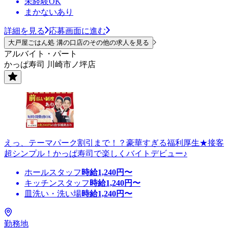
未経験OK
まかないあり
詳細を見る
応募画面に進む
大戸屋ごはん処 溝の口店のその他の求人を見る
アルバイト・パート
かっぱ寿司 川崎市ノ坪店
えっ、テーマパーク割引まで！？豪華すぎる福利厚生★接客
超シンプル！かっぱ寿司で楽しくバイトデビュー♪
ホールスタッフ
時給
1,240
円〜
キッチンスタッフ
時給
1,240
円〜
皿洗い・洗い場
時給
1,240
円〜
勤務地