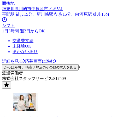
面接地
神奈川県川崎市中原区市ノ坪581
平間駅 徒歩15分、新川崎駅 徒歩15分、向河原駅 徒歩15分
シフト
1日3時間 週2日からOK
交通費支給
未経験OK
まかないあり
詳細を見る
応募画面に進む
かっぱ寿司 川崎市ノ坪店のその他の求人を見る
派遣労働者
株式会社スタッフサービス/817509