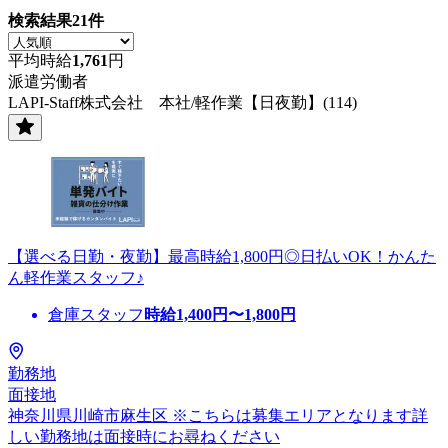
検索結果
21
件
平均時給
1,761
円
派遣労働者
LAPI-Staff株式会社 本社/軽作業【日夜勤】(114)
【選べる日勤・夜勤】最高時給1,800円◎日払いOK！かんた
ん軽作業スタッフ♪
倉庫スタッフ
時給
1,400
円〜
1,800
円
勤務地
面接地
神奈川県川崎市麻生区 ※こちらは募集エリアとなります詳
しい勤務地は面接時にお尋ねください