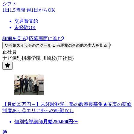
シフト
1日1.5時間 週1日からOK
交通費支給
未経験OK
詳細を見る
応募画面に進む
やる気スイッチのスクールIE 有馬校のその他の求人を見る
正社員
ナビ個別指導学院 川崎校(正社員)
【月給25万円～】未経験歓迎！塾の教室長募集★充実の研修
制度あり◎エリア外への転勤なし
個別指導講師
月給
250,000
円〜