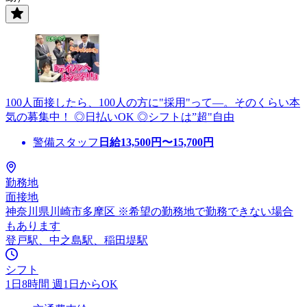
100人面接したら、100人の方に"採用"って―。そのくらい本
気の募集中！ ◎日払いOK ◎シフトは”超"自由
警備スタッフ
日給
13,500
円〜
15,700
円
勤務地
面接地
神奈川県川崎市多摩区 ※希望の勤務地で勤務できない場合
もあります
登戸駅、中之島駅、稲田堤駅
シフト
1日8時間 週1日からOK