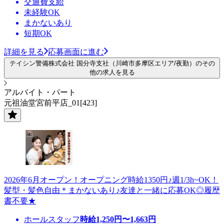
交通費支給
未経験OK
まかないあり
短期OK
詳細を見る
応募画面に進む
テイシン警備株式会社 国分寺支社（川崎市多摩区エリア/夜勤）のその
他の求人を見る
アルバイト・パート
元祖油堂宮前平店_01[423]
2026年6月オープン！オープニング時給1350円♪週1/3h~OK！
髪型・髪色自由＊まかないあり♪友達と一緒に応募OK◎履歴
書不要★
ホールスタッフ
時給
1,250
円〜
1,663
円