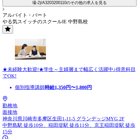
場-2)/A3203200110のその他の求人を見る
アルバイト・パート
やる気スイッチのスクールIE 中野島校
★未経験大歓迎!★学生～主婦層まで幅広く活躍中♪得意科目
でOK!
個別指導講師
時給
1,350
円〜
1,800
円
勤務地
面接地
神奈川県川崎市多摩区生田1-11-5 グランデッジMYG 2F
中野島駅 徒歩10分、稲田堤駅 徒歩11分、京王稲田堤駅 徒歩
15分