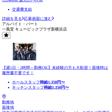
1日4時間 週3日からOK
交通費支給
詳細を見る
応募画面に進む
アルバイト・パート
一風堂 キュービックプラザ新横浜店
【週1日・2時間～勤務OK】未経験の方も大歓迎！面接時は
履歴書不要です！
ホールスタッフ
時給
1,350
円〜
キッチンスタッフ
時給
1,350
円〜
勤務地
面接地