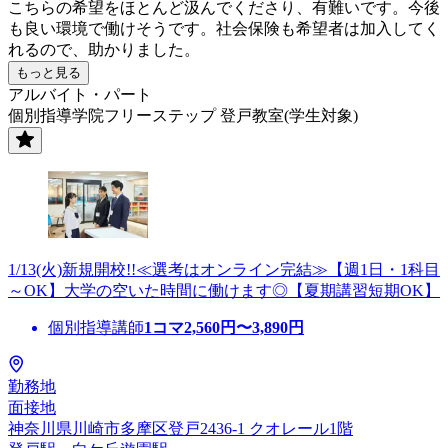
こちらの希望をほとんど汲んでくださり、有難いです。今後
も良い環境で働けそうです。社会保険も希望者は加入してく
れるので、助かりました。
もっと見る
アルバイト・パート
個別指導学院フリーステップ 登戸教室(学生対象)
1/13(火)新規開校!!≪選考はオンライン完結≫【週1日・1科目
～OK】大学の空いた時間に働けます◎【夏期講習短期OK】
個別指導講師
1コマ
2,560
円〜
3,890
円
勤務地
面接地
神奈川県川崎市多摩区登戸2436-1 クオレール1階