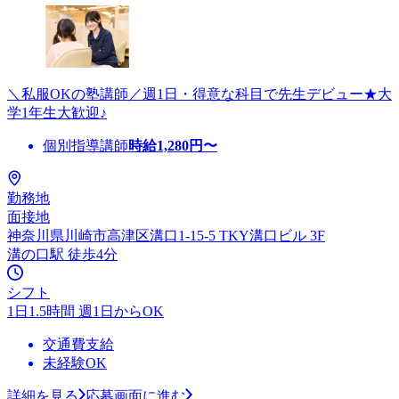
＼私服OKの塾講師／週1日・得意な科目で先生デビュー★大
学1年生大歓迎♪
個別指導講師
時給
1,280
円〜
勤務地
面接地
神奈川県川崎市高津区溝口1-15-5 TKY溝口ビル 3F
溝の口駅 徒歩4分
シフト
1日1.5時間 週1日からOK
交通費支給
未経験OK
詳細を見る
応募画面に進む