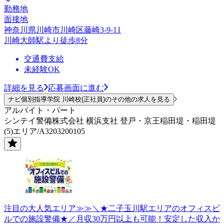
勤務地
面接地
神奈川県川崎市川崎区藤崎3-9-11
川崎大師駅より徒歩8分
交通費支給
未経験OK
詳細を見る
応募画面に進む
ナビ個別指導学院 川崎校(正社員)のその他の求人を見る
アルバイト・パート
シンテイ警備株式会社 横浜支社 登戸・京王稲田堤・稲田堤
(5)エリア/A3203200105
注目の大人気エリア≫≫＼★二子玉川駅エリアのオフィスビ
ルでの施設警備★／月収30万円以上も可能！安定した収入か