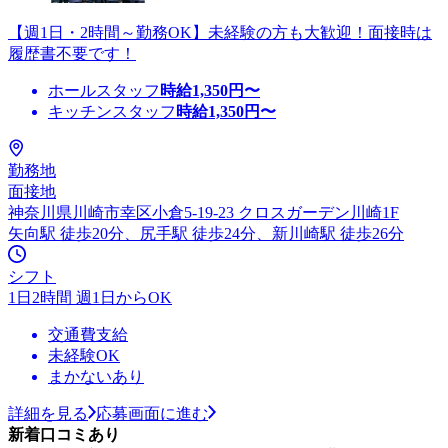
【週1日・2時間～勤務OK】未経験の方も大歓迎！面接時は
履歴書不要です！
ホールスタッフ
時給
1,350
円〜
キッチンスタッフ
時給
1,350
円〜
勤務地
面接地
神奈川県川崎市幸区小倉5-19-23 クロスガーデン川崎1F
矢向駅 徒歩20分、尻手駅 徒歩24分、新川崎駅 徒歩26分
シフト
1日2時間 週1日からOK
交通費支給
未経験OK
まかないあり
詳細を見る
応募画面に進む
新着口コミあり