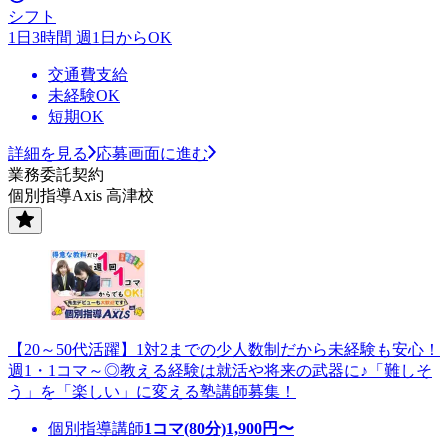
シフト
1日3時間 週1日からOK
交通費支給
未経験OK
短期OK
詳細を見る
応募画面に進む
業務委託契約
個別指導Axis 高津校
【20～50代活躍】1対2までの少人数制だから未経験も安心！
週1・1コマ～◎教える経験は就活や将来の武器に♪「難しそ
う」を「楽しい」に変える塾講師募集！
個別指導講師
1コマ(80分)
1,900
円〜