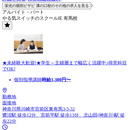
栄光の個別ビザビ 溝の口校のその他の求人を見る
アルバイト・パート
やる気スイッチのスクールIE 有馬校
★未経験大歓迎!★学生～主婦層まで幅広く活躍中♪得意科目
でOK!
個別指導講師
時給
1,300
円〜
勤務地
面接地
神奈川県川崎市宮前区東有馬3-5-32
鷺沼駅 徒歩12分、宮前平駅 徒歩13分、北山田(神奈川)駅 徒
歩22分