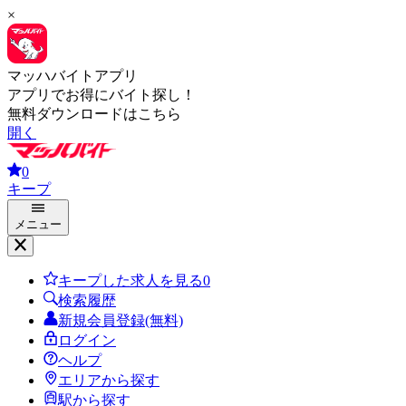
×
マッハバイトアプリ
アプリでお得にバイト探し！
無料ダウンロードはこちら
開く
0
キープ
メニュー
キープした求人を見る
0
検索履歴
新規会員登録(無料)
ログイン
ヘルプ
エリアから探す
駅から探す