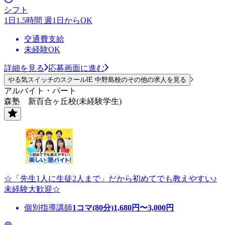
シフト
1日1.5時間 週1日からOK
交通費支給
未経験OK
詳細を見る
応募画面に進む
やる気スイッチのスクールIE 中野島校のその他の求人を見る
アルバイト・パート
森塾 新百合ヶ丘校(未経験学生)
☆「先生1人に生徒2人まで」だから初めてでも教えやすい♪
未経験大歓迎☆
個別指導講師
1コマ(80分)
1,680
円〜
3,000
円