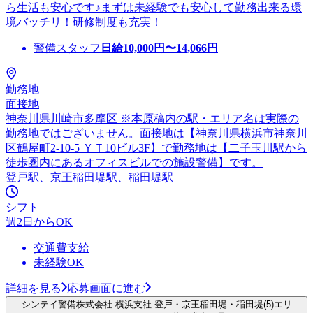
ら生活も安心です♪まずは未経験でも安心して勤務出来る環
境バッチリ！研修制度も充実！
警備スタッフ
日給
10,000
円〜
14,066
円
勤務地
面接地
神奈川県川崎市多摩区 ※本原稿内の駅・エリア名は実際の
勤務地ではございません。面接地は【神奈川県横浜市神奈川
区鶴屋町2-10-5 ＹＴ10ビル3F】で勤務地は【二子玉川駅から
徒歩圏内にあるオフィスビルでの施設警備】です。
登戸駅、京王稲田堤駅、稲田堤駅
シフト
週2日からOK
交通費支給
未経験OK
詳細を見る
応募画面に進む
シンテイ警備株式会社 横浜支社 登戸・京王稲田堤・稲田堤(5)エリ