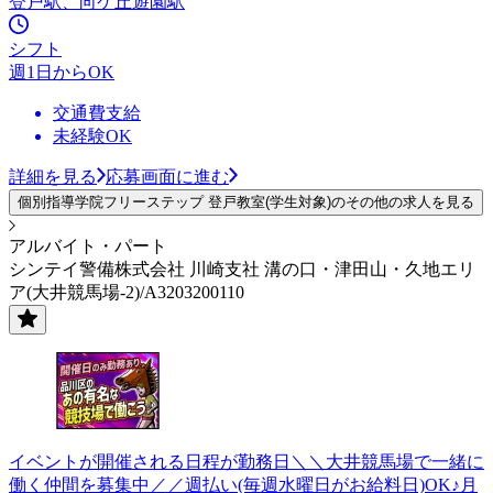
登戸駅、向ケ丘遊園駅
シフト
週1日からOK
交通費支給
未経験OK
詳細を見る
応募画面に進む
個別指導学院フリーステップ 登戸教室(学生対象)のその他の求人を見る
アルバイト・パート
シンテイ警備株式会社 川崎支社 溝の口・津田山・久地エリ
ア(大井競馬場-2)/A3203200110
イベントが開催される日程が勤務日＼＼大井競馬場で一緒に
働く仲間を募集中／／週払い(毎週水曜日がお給料日)OK♪月