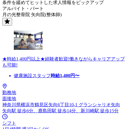
条件を緩めてヒットした求人情報をピックアップ
アルバイト・パート
月の光整骨院 矢向院(整体師)
★時給1,400円以上★経験者歓迎!働きながらキャリアアップ
も可能!
健康施設スタッフ
時給
1,400
円〜
勤務地
面接地
神奈川県横浜市鶴見区矢向6丁目10-1 グランシャリオ矢向
矢向駅 徒歩6分、鹿島田駅 徒歩14分、新川崎駅 徒歩15分
シフト