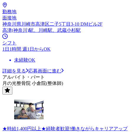
勤務地
面接地
神奈川県川崎市高津区二子5丁目3-10 DMビル2F
高津(神奈川)駅、川崎駅、武蔵小杉駅
シフト
1日1時間 週1日からOK
未経験OK
詳細を見る
応募画面に進む
アルバイト・パート
月の光整骨院 小倉院(整体師)
★時給1,400円以上★経験者歓迎!働きながらキャリアアップ