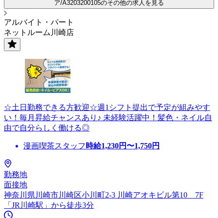
ア/A3203200105のその他の求人を見る
アルバイト・パート
ネットルーム川崎店
☆土日勤務できる方歓迎☆週1シフト提出で予定が組みやす
い！毎月昇給チャンスあり♪ 未経験活躍中！髪色・ネイル自
由で自分らしく働ける◎
漫画喫茶スタッフ
時給
1,230
円〜
1,750
円
勤務地
面接地
神奈川県川崎市川崎区小川町2-3 川崎アオキビル第10 7F
「JR川崎駅」から徒歩3分