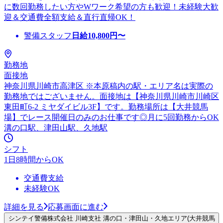
に数回勤務したい方やWワーク希望の方も歓迎！未経験大歓
迎＆交通費全額支給＆直行直帰OK！
警備スタッフ
日給
10,800
円〜
勤務地
面接地
神奈川県川崎市高津区 ※本原稿内の駅・エリア名は実際の
勤務地ではございません。面接地は【神奈川県川崎市川崎区
東田町6-2 ミヤダイビル3F】です。勤務場所は【大井競馬
場】でレース開催日のみのお仕事です◎月に5回勤務からOK
溝の口駅、津田山駅、久地駅
シフト
1日8時間からOK
交通費支給
未経験OK
詳細を見る
応募画面に進む
シンテイ警備株式会社 川崎支社 溝の口・津田山・久地エリア(大井競馬