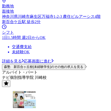
勤務地
面接地
神奈川県川崎市麻生区万福寺1-2-3 農住ビルアーシス4階
新百合ケ丘駅 徒歩2分
シフト
1日1.5時間 週2日からOK
交通費支給
未経験OK
詳細を見る
応募画面に進む
森塾 新百合ヶ丘校(未経験学生)のその他の求人を見る
アルバイト・パート
ナビ個別指導学院 川崎校