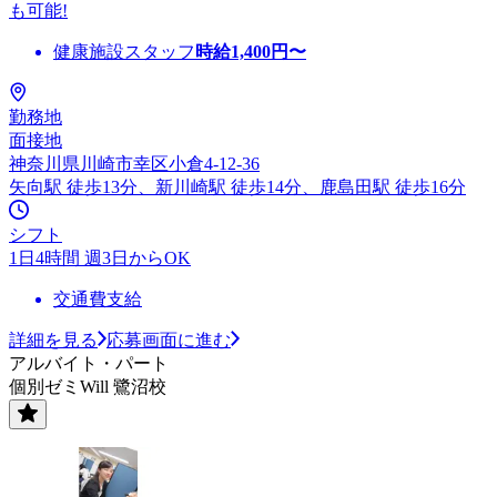
も可能!
健康施設スタッフ
時給
1,400
円〜
勤務地
面接地
神奈川県川崎市幸区小倉4-12-36
矢向駅 徒歩13分、新川崎駅 徒歩14分、鹿島田駅 徒歩16分
シフト
1日4時間 週3日からOK
交通費支給
詳細を見る
応募画面に進む
アルバイト・パート
個別ゼミWill 鷺沼校