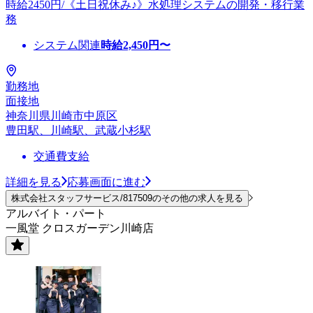
時給2450円/《土日祝休み♪》水処理システムの開発・移行業
務
システム関連
時給
2,450
円〜
勤務地
面接地
神奈川県川崎市中原区
豊田駅、川崎駅、武蔵小杉駅
交通費支給
詳細を見る
応募画面に進む
株式会社スタッフサービス/817509のその他の求人を見る
アルバイト・パート
一風堂 クロスガーデン川崎店