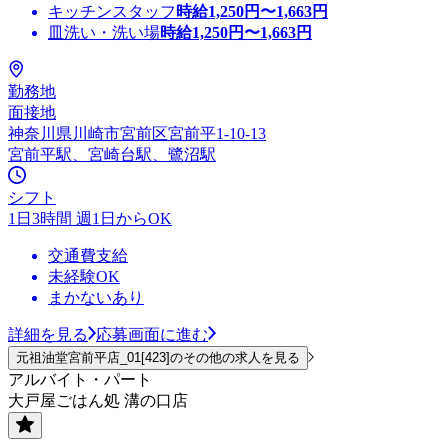
キッチンスタッフ
時給
1,250
円〜
1,663
円
皿洗い・洗い場
時給
1,250
円〜
1,663
円
勤務地
面接地
神奈川県川崎市宮前区宮前平1-10-13
宮前平駅、宮崎台駅、鷺沼駅
シフト
1日3時間 週1日からOK
交通費支給
未経験OK
まかないあり
詳細を見る
応募画面に進む
元祖油堂宮前平店_01[423]のその他の求人を見る
アルバイト・パート
大戸屋ごはん処 溝の口店