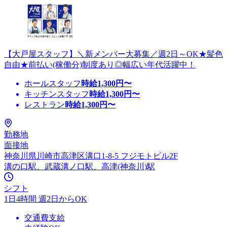
【大戸屋スタッフ】＼新メンバー大募集／週2日～OK★髪色
自由★前払い(稼働分)制度あり◎幅広い年代活躍中！
ホールスタッフ
時給
1,300
円〜
キッチンスタッフ
時給
1,300
円〜
レストラン
時給
1,300
円〜
勤務地
面接地
神奈川県川崎市高津区溝口1-8-5 フジモトビル2F
溝の口駅、武蔵溝ノ口駅、高津(神奈川)駅
シフト
1日4時間 週2日からOK
交通費支給