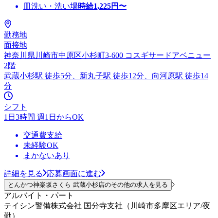
皿洗い・洗い場
時給
1,225
円〜
勤務地
面接地
神奈川県川崎市中原区小杉町3-600 コスギサードアベニュー
2階
武蔵小杉駅 徒歩5分、新丸子駅 徒歩12分、向河原駅 徒歩14
分
シフト
1日3時間 週1日からOK
交通費支給
未経験OK
まかないあり
詳細を見る
応募画面に進む
とんかつ神楽坂さくら 武蔵小杉店のその他の求人を見る
アルバイト・パート
テイシン警備株式会社 国分寺支社（川崎市多摩区エリア/夜
勤）