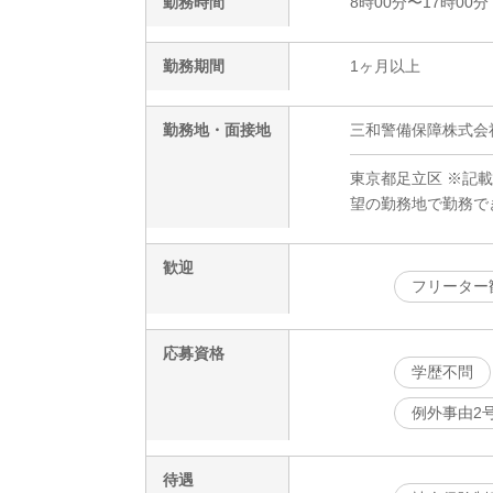
勤務時間
8時00分〜17時00分
勤務期間
1ヶ月以上
勤務地・面接地
三和警備保障株式会
東京都足立区 ※記
望の勤務地で勤務で
歓迎
フリーター
応募資格
学歴不問
例外事由2
待遇