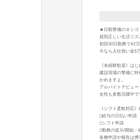
★日勤警備のオシゴ
規則正しい生活リズ
初回30日勤務で42万
今なら入社祝い金5
《未経験歓迎》はじ
建設現場の警備に特
かめますよ。
アルバイトデビュー
女性も多数活躍中で
《シフト柔軟対応》
□給与の日払い申請
□シフト申請
□勤務の提示/開始・
各種申請や報告は携