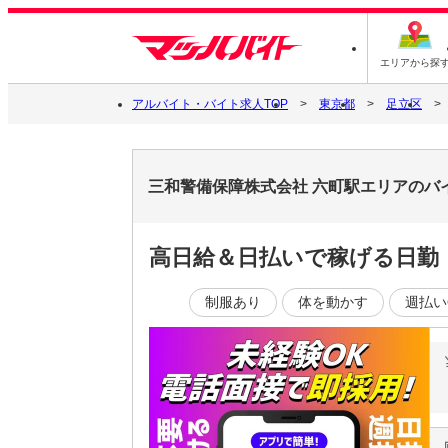
エリアから探
アルバイト・バイト求人TOP
東京都
足立区
三和警備保障株式会社 六町駅エリアのバ
高日給＆日払いで稼げる日勤
制服あり
体を動かす
週払い