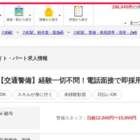
186,045件
の
す
路線・駅から探す
職種から探す
特徴から探す
キー
六町駅
六町駅、軽作業・製造系
六町駅、警備・車両誘導・清掃・点検
イト・パート求人情報
【交通警備】経験一切不問！電話面接で即採
OK
スキルが身に付く
未経験歓迎
日払いOK
給与
警備スタッフ：
日給12,000円〜15,850円