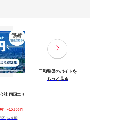
三和警備のバイトを
もっと見る
会社 両国エリ
00円〜15,850円
区 (蔵前駅)