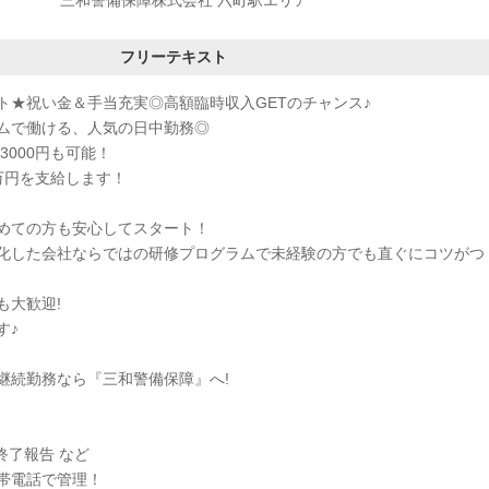
三和警備保障株式会社 六町駅エリア
フリーテキスト
ト★祝い金＆手当充実◎高額臨時収入GETのチャンス♪
ムで働ける、人気の日中勤務◎
3000円も可能！
万円を支給します！
めての方も安心してスタート！
化した会社ならではの研修プログラムで未経験の方でも直ぐにコツがつ
も大歓迎!
す♪
継続勤務なら『三和警備保障』へ!
終了報告 など
帯電話で管理！