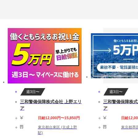
週3日〜
週3日〜
三和警備保障株式会社 上野エリ
三和警備保障株式
ア
ア
日給12,000円〜15,850円
日給12,0
東京都台東区 (京成上野
東京都墨田
駅)