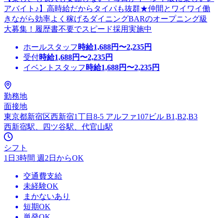
アバイト♪】高時給だからタイパも抜群★仲間とワイワイ働
きながら効率よく稼げるダイニングBARのオープニング級
大募集！履歴書不要でスピード採用実施中
ホールスタッフ
時給
1,688
円〜
2,235
円
受付
時給
1,688
円〜
2,235
円
イベントスタッフ
時給
1,688
円〜
2,235
円
勤務地
面接地
東京都新宿区西新宿1丁目8-5 アルファ107ビル B1,B2,B3
西新宿駅、四ツ谷駅、代官山駅
シフト
1日3時間 週2日からOK
交通費支給
未経験OK
まかないあり
短期OK
単発OK