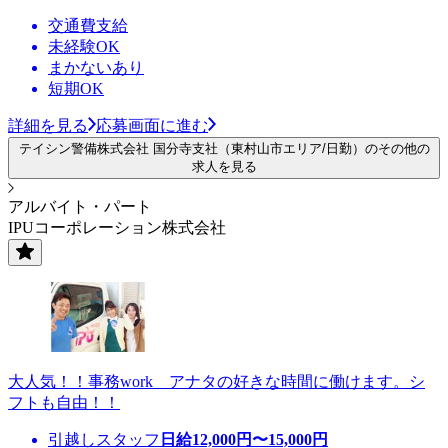
交通費支給
未経験OK
まかないあり
短期OK
詳細を見る
応募画面に進む
テイシン警備株式会社 国分寺支社（東村山市エリア/日勤）のその他の
求人を見る
アルバイト・パート
IPUコーポレーション株式会社
大人気！！事務work アナタの好きな時間に働けます。シ
フトも自由！！
引越しスタッフ
日給
12,000
円〜
15,000
円