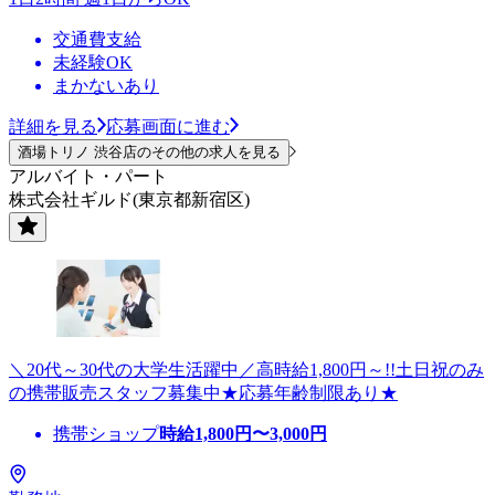
交通費支給
未経験OK
まかないあり
詳細を見る
応募画面に進む
酒場トリノ 渋谷店のその他の求人を見る
アルバイト・パート
株式会社ギルド(東京都新宿区)
＼20代～30代の大学生活躍中／高時給1,800円～!!土日祝のみ
の携帯販売スタッフ募集中★応募年齢制限あり★
携帯ショップ
時給
1,800
円〜
3,000
円