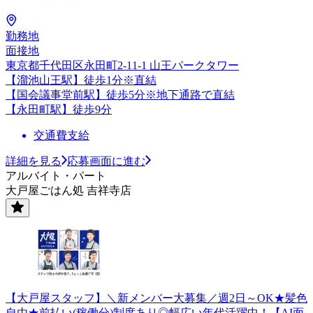
勤務地
面接地
東京都千代田区永田町2-11-1 山王パークタワー
【溜池山王駅】徒歩1分※直結
【国会議事堂前駅】徒歩5分※地下通路で直結
【永田町駅】徒歩9分
交通費支給
詳細を見る
応募画面に進む
アルバイト・パート
大戸屋ごはん処 吉祥寺店
【大戸屋スタッフ】＼新メンバー大募集／週2日～OK★髪色
自由★前払い(稼働分)制度あり◎幅広い年代活躍中！【AI面