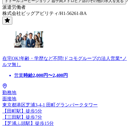
ドトールコーヒーショップ 霞ケ関メトロピア店のその他の求人を見る
派遣労働者
株式会社ビッグアビリティ/H1-56261-BA
在宅OK!年齢・学歴など不問!ドコモグループの法人営業*ノ
ルマ無し
営業
時給
2,000
円〜
2,400
円
勤務地
面接地
東京都港区芝浦3-4-1 田町グランパークタワー
【田町駅】徒歩5分
【三田駅】徒歩7分
【芝浦ふ頭駅】徒歩15分