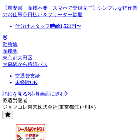
【履歴書・面接不要！スマホで登録完了】シンプルな軽作業
のお仕事◎日払い＆フリーター歓迎
仕分けスタッフ
時給
1,521
円〜
勤務地
面接地
東京都大田区
大森駅から路線バス
交通費支給
未経験OK
詳細を見る
応募画面に進む
派遣労働者
ジョブコレ東京株式会社(東京都江戸川区)