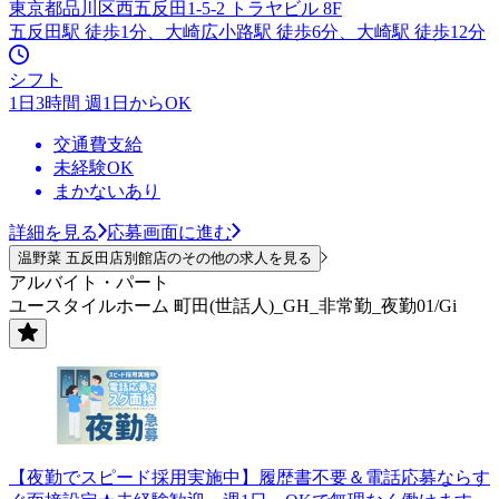
東京都品川区西五反田1-5-2 トラヤビル 8F
五反田駅 徒歩1分、大崎広小路駅 徒歩6分、大崎駅 徒歩12分
シフト
1日3時間 週1日からOK
交通費支給
未経験OK
まかないあり
詳細を見る
応募画面に進む
温野菜 五反田店別館店のその他の求人を見る
アルバイト・パート
ユースタイルホーム 町田(世話人)_GH_非常勤_夜勤01/Gi
【夜勤でスピード採用実施中】履歴書不要＆電話応募ならす