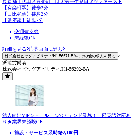
東京都千代田区有楽町1-13-2 第一生命日比谷ファースト
【有楽町駅】徒歩2分
【日比谷駅】徒歩2分
【銀座駅】徒歩7分
交通費支給
未経験OK
詳細を見る
応募画面に進む
株式会社ビッグアビリティ/H1-56571-BAのその他の求人を見る
派遣労働者
株式会社ビッグアビリティ/H1-56292-BA
法人向けVIPショールームのアテンド業務！一部英語対応あ
り★業界未経験OK！
施設・サービス系
時給
2,100
円