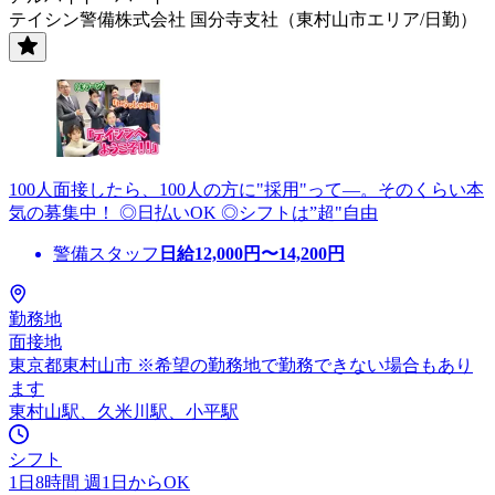
テイシン警備株式会社 国分寺支社（東村山市エリア/日勤）
100人面接したら、100人の方に"採用"って―。そのくらい本
気の募集中！ ◎日払いOK ◎シフトは”超"自由
警備スタッフ
日給
12,000
円〜
14,200
円
勤務地
面接地
東京都東村山市 ※希望の勤務地で勤務できない場合もあり
ます
東村山駅、久米川駅、小平駅
シフト
1日8時間 週1日からOK