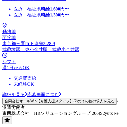
医療・福祉系
時給
1,600
円〜
医療・福祉系
時給
1,300
円〜
勤務地
面接地
東京都三鷹市下連雀2-28-9
武蔵境駅、東小金井駅、武蔵小金井駅
シフト
週1日からOK
交通費支給
未経験OK
詳細を見る
応募画面に進む
合同会社オールWin【介護支援スタッフ】(2)のその他の求人を見る
派遣労働者
東西株式会社 HRソリューショングループ[206]S2yutk-ke