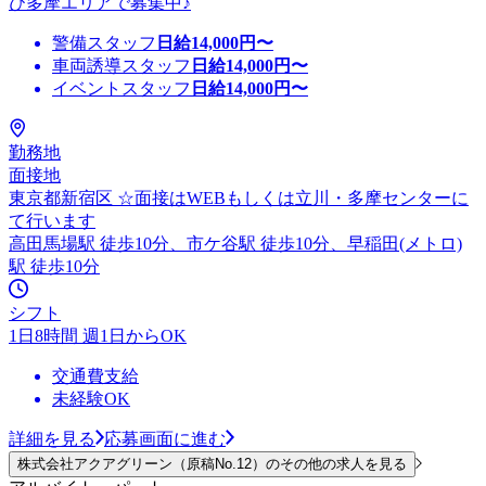
び多摩エリアで募集中♪
警備スタッフ
日給
14,000
円〜
車両誘導スタッフ
日給
14,000
円〜
イベントスタッフ
日給
14,000
円〜
勤務地
面接地
東京都新宿区 ☆面接はWEBもしくは立川・多摩センターに
て行います
高田馬場駅 徒歩10分、市ケ谷駅 徒歩10分、早稲田(メトロ)
駅 徒歩10分
シフト
1日8時間 週1日からOK
交通費支給
未経験OK
詳細を見る
応募画面に進む
株式会社アクアグリーン（原稿No.12）のその他の求人を見る