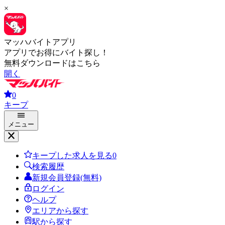
×
マッハバイトアプリ
アプリでお得にバイト探し！
無料ダウンロードはこちら
開く
0
キープ
メニュー
キープした求人を見る
0
検索履歴
新規会員登録(無料)
ログイン
ヘルプ
エリアから探す
駅から探す