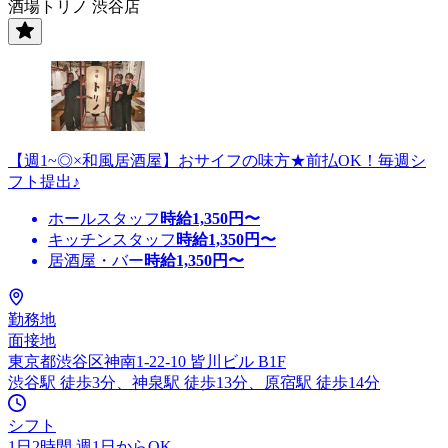
酒場トリノ 渋谷店
【週1~◎×和風居酒屋】おサイフの味方★前払OK！毎週シ
フト提出♪
ホールスタッフ
時給
1,350
円〜
キッチンスタッフ
時給
1,350
円〜
居酒屋・バー
時給
1,350
円〜
勤務地
面接地
東京都渋谷区神南1-22-10 皆川ビル B1F
渋谷駅 徒歩3分、神泉駅 徒歩13分、原宿駅 徒歩14分
シフト
1日2時間 週1日からOK