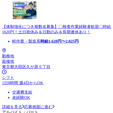
【体制強化につき複数名募集】〇検査作業経験者歓迎〇時給
1620円！土日祝休み＆日勤のみ＆長期連休あり！
軽作業・製造系
時給
1,620
円〜
2,025
円
勤務地
面接地
東京都大田区久が原５丁目
シフト
1日8時間 週4日からOK
交通費支給
未経験OK
詳細を見る
応募画面に進む
アルバイト・パート