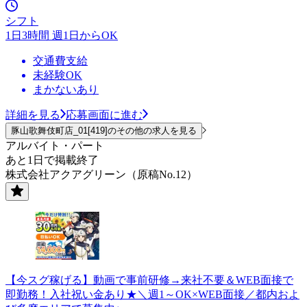
シフト
1日3時間 週1日からOK
交通費支給
未経験OK
まかないあり
詳細を見る
応募画面に進む
豚山歌舞伎町店_01[419]のその他の求人を見る
アルバイト・パート
あと1日で掲載終了
株式会社アクアグリーン（原稿No.12）
【今スグ稼げる】動画で事前研修→来社不要＆WEB面接で
即勤務！入社祝い金あり★＼週1～OK×WEB面接／都内およ