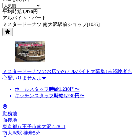
平均時給
1,976
円
アルバイト・パート
ミスタードーナツ 南大沢駅前ショップ[1035]
ミスタードーナツのお店でのアルバイト大募集♪未経験者も
心配いりませんよ★
ホールスタッフ
時給
1,230
円〜
キッチンスタッフ
時給
1,230
円〜
勤務地
面接地
東京都八王子市南大沢2-28 -1
南大沢駅 徒歩5分