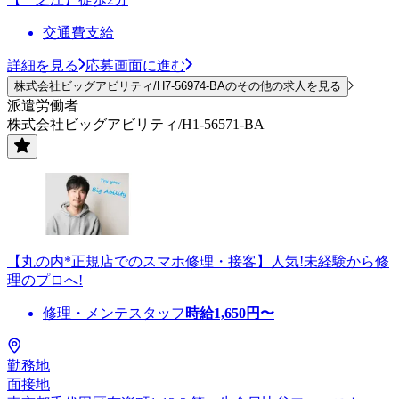
交通費支給
詳細を見る
応募画面に進む
株式会社ビッグアビリティ/H7-56974-BAのその他の求人を見る
派遣労働者
株式会社ビッグアビリティ/H1-56571-BA
【丸の内*正規店でのスマホ修理・接客】人気!未経験から修
理のプロへ!
修理・メンテスタッフ
時給
1,650
円〜
勤務地
面接地