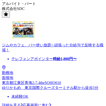
アルバイト・パート
株式会社SDC
ジムやカフェ、バー使い放題✨頑張った分給与で反映する職
場！
テレフォンアポインター
時給
1,800
円〜
勤務地
面接地
東京都江東区青海2-7-4theSOHO610
ゆりかもめ 東京国際クルーズターミナル駅から徒歩5分
未経験OK
詳細を見る
応募画面に進む