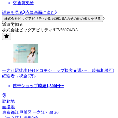
交通費支給
詳細を見る
応募画面に進む
株式会社ビッグアビリティ/H1-56261-BAのその他の求人を見る
派遣労働者
株式会社ビッグアビリティ/H7-56974-BA
一之江駅徒歩1分!ドコモショップ接客★週3～、時短相談可!
経験者→祝金5万♪
携帯ショップ
時給
1,500
円〜
勤務地
面接地
東京都江戸川区 一之江7-38-20
【一之江】徒歩2分