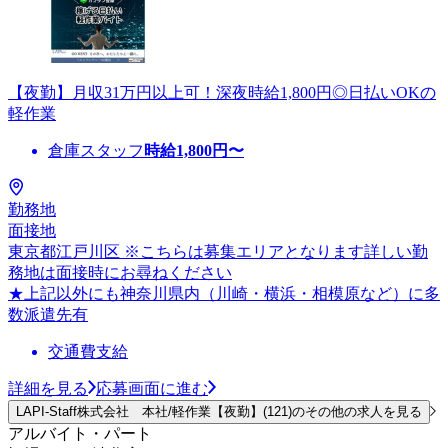
【夜勤】月収31万円以上可！深夜時給1,800円◎日払いOKの
軽作業
倉庫スタッフ
時給
1,800
円〜
勤務地
面接地
東京都江戸川区 ※こちらは募集エリアとなります詳しい勤
務地は面接時にお尋ねください
★上記以外にも神奈川県内（川崎・横浜・相模原など）に多
数派遣先有
交通費支給
詳細を見る
応募画面に進む
LAPI-Staff株式会社 本社/軽作業【夜勤】(121)のその他の求人を見る
アルバイト・パート