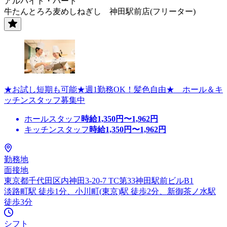
アルバイト・パート
牛たんとろろ麦めしねぎし 神田駅前店(フリーター)
★お試し短期も可能★週1勤務OK！髪色自由★ ホール＆キ
ッチンスタッフ募集中
ホールスタッフ
時給
1,350
円〜
1,962
円
キッチンスタッフ
時給
1,350
円〜
1,962
円
勤務地
面接地
東京都千代田区内神田3-20-7 TC第33神田駅前ビルB1
淡路町駅 徒歩1分、小川町(東京)駅 徒歩2分、新御茶ノ水駅
徒歩3分
シフト