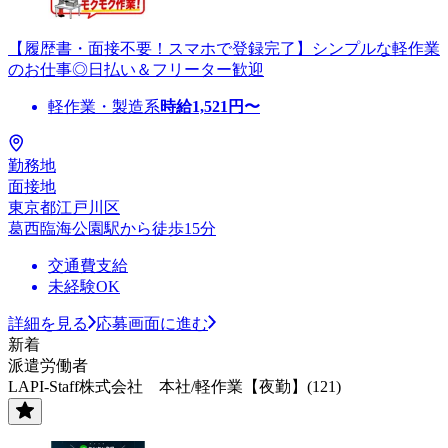
【履歴書・面接不要！スマホで登録完了】シンプルな軽作業
のお仕事◎日払い＆フリーター歓迎
軽作業・製造系
時給
1,521
円〜
勤務地
面接地
東京都江戸川区
葛西臨海公園駅から徒歩15分
交通費支給
未経験OK
詳細を見る
応募画面に進む
新着
派遣労働者
LAPI-Staff株式会社 本社/軽作業【夜勤】(121)