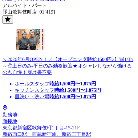
アルバイト・パート
豚山歌舞伎町店_01[419]
＼2026年6月OPEN！／【オープニング時給1600円♪】週1/3h
～◎土日のみ/平日のみ勤務歓迎★オシャレしながら働ける
のも自慢！履歴書不要
ホールスタッフ
時給
1,500
円〜
1,875
円
キッチンスタッフ
時給
1,500
円〜
1,875
円
皿洗い・洗い場
時給
1,500
円〜
1,875
円
勤務地
面接地
東京都新宿区歌舞伎町1丁目-15-21F
新宿西口駅、西武新宿駅、新宿三丁目駅