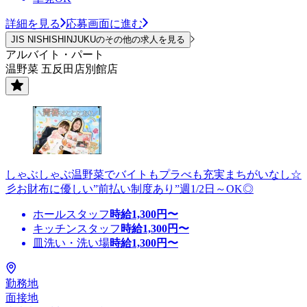
詳細を見る
応募画面に進む
JIS NISHISHINJUKUのその他の求人を見る
アルバイト・パート
温野菜 五反田店別館店
しゃぶしゃぶ温野菜でバイトもプラべも充実まちがいなし☆
彡お財布に優しい”前払い制度あり”週1/2日～OK◎
ホールスタッフ
時給
1,300
円〜
キッチンスタッフ
時給
1,300
円〜
皿洗い・洗い場
時給
1,300
円〜
勤務地
面接地