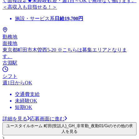
ぐ面接設定★未経験歓迎・週1日～OKで無理なく働けます。
＜高収入も目指せる！＞
施設・サービス系
日給
19,700
円
勤務地
面接地
東京都町田市木曽西5-20 ※こちらは募集エリアとなりま
す。
古淵駅
シフト
週1日からOK
交通費支給
未経験OK
短期OK
詳細を見る
応募画面に進む
ユースタイルホーム 町田(世話人)_GH_非常勤_夜勤01/Giのその他の求
人を見る