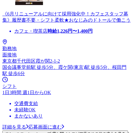
《6月リニューアルに向けて採用強化中！カフェスタッフ募
集》履歴書不要・シフト柔軟★おなじみのドトールで働こう
カフェ・喫茶店
時給
1,226
円〜
1,400
円
勤務地
面接地
東京都千代田区霞が関2-1-2
国会議事堂前駅 徒歩5分、霞ケ関(東京)駅 徒歩5分、桜田門
駅 徒歩6分
シフト
1日3時間 週1日からOK
交通費支給
未経験OK
まかないあり
詳細を見る
応募画面に進む