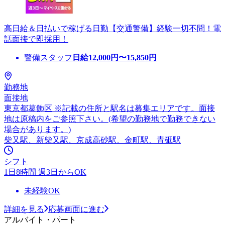
高日給＆日払いで稼げる日勤【交通警備】経験一切不問！電
話面接で即採用！
警備スタッフ
日給
12,000
円〜
15,850
円
勤務地
面接地
東京都葛飾区 ※記載の住所と駅名は募集エリアです。面接
地は原稿内をご参照下さい。(希望の勤務地で勤務できない
場合があります。)
柴又駅、新柴又駅、京成高砂駅、金町駅、青砥駅
シフト
1日8時間 週3日からOK
未経験OK
詳細を見る
応募画面に進む
アルバイト・パート