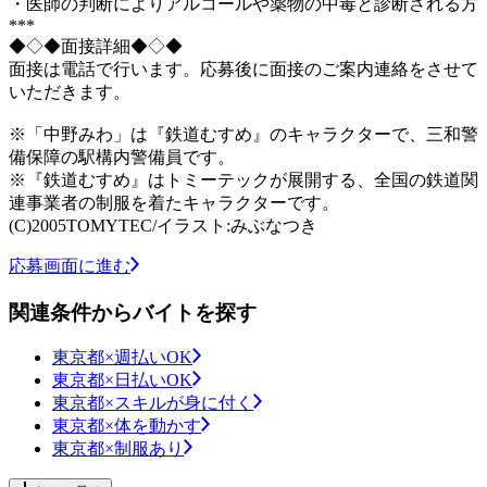
・医師の判断によりアルコールや薬物の中毒と診断される方
***
◆◇◆面接詳細◆◇◆
面接は電話で行います。応募後に面接のご案内連絡をさせて
いただきます。
※「中野みわ」は『鉄道むすめ』のキャラクターで、三和警
備保障の駅構内警備員です。
※『鉄道むすめ』はトミーテックが展開する、全国の鉄道関
連事業者の制服を着たキャラクターです。
(C)2005TOMYTEC/イラスト:みぶなつき
応募画面に進む
関連条件からバイトを探す
東京都×週払いOK
東京都×日払いOK
東京都×スキルが身に付く
東京都×体を動かす
東京都×制服あり