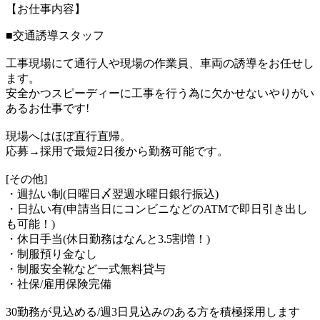
【お仕事内容】
■交通誘導スタッフ
工事現場にて通行人や現場の作業員、車両の誘導をお任せし
ます。
安全かつスピーディーに工事を行う為に欠かせないやりがい
あるお仕事です!
現場へはほぼ直行直帰。
応募→採用で最短2日後から勤務可能です。
[その他]
・週払い制(日曜日〆翌週水曜日銀行振込)
・日払い有(申請当日にコンビニなどのATMで即日引き出し
も可能！)
・休日手当(休日勤務はなんと3.5割増！)
・制服預り金なし
・制服安全靴など一式無料貸与
・社保/雇用保険完備
30勤務が見込める/週3日見込みのある方を積極採用します