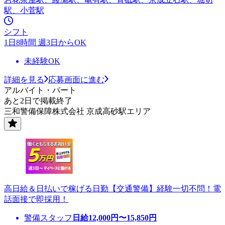
駅、小菅駅
シフト
1日8時間 週3日からOK
未経験OK
詳細を見る
応募画面に進む
アルバイト・パート
あと2日で掲載終了
三和警備保障株式会社 京成高砂駅エリア
高日給＆日払いで稼げる日勤【交通警備】経験一切不問！電
話面接で即採用！
警備スタッフ
日給
12,000
円〜
15,850
円