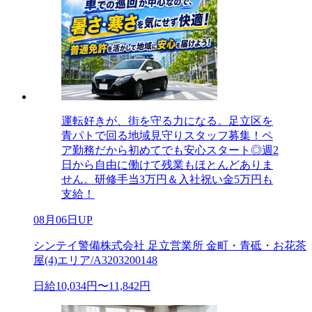
運転好きが、街を守る力になる。足立区を
青パトで回る地域見守りスタッフ募集！ペ
ア勤務だから初めてでも安心スタート◎週2
日から自由に働けて残業もほとんどありま
せん。研修手当3万円＆入社祝い金5万円も
支給！
08月06日UP
シンテイ警備株式会社 足立営業所 金町・青砥・お花茶
屋(4)エリア/A3203200148
日給10,034円〜11,842円