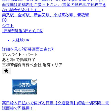
面接地は原稿内をご参照下さい。(希望の勤務地で勤務でき
ない場合があります。)
柴又駅、金町駅、新柴又駅、京成高砂駅、青砥駅
シフト
1日8時間 週3日からOK
未経験OK
詳細を見る
応募画面に進む
アルバイト・パート
あと2日で掲載終了
三和警備保障株式会社 亀有エリア
高日給＆日払いで稼げる日勤【交通警備】経験一切不問！電
話面接で即採用！