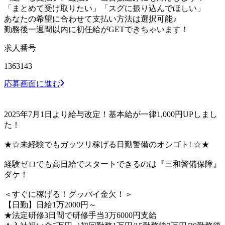
「まとめて受け取りたい」「スグに振り込んでほしい」
あなたの希望に合わせて支払い方法は選択可能♪
勤務後一週間以内に初任給がGETできちゃいます！
求人番号
1363143
応募画面に進む
2025年7月1日より給与改定！基本給が一律1,000円UPしまし
た！
★☆未経験でもガッツリ稼げる日勤警備のオシゴト! ☆★
経験ゼロでも高日給でスタートできるのは『三和警備保障』
ダケ！
＜すぐに稼げる！グッバイ金欠！＞
【日勤】日給1万2000円～
★法定研修3日間で研修手当3万6000円支給