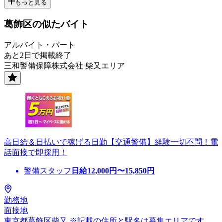
もっと見る
葛飾区の似たバイト
アルバイト・パート
あと2日で掲載終了
三和警備保障株式会社 柴又エリア
高日給＆日払いで稼げる日勤【交通警備】経験一切不問！電
話面接で即採用！
警備スタッフ
日給
12,000
円〜
15,850
円
勤務地
面接地
東京都葛飾区柴又 ※記載の住所と駅名は募集エリアです。