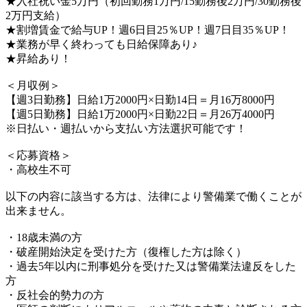
★入社祝い金5万円（初回勤務1万円/15勤務後2万円/30勤務後
2万円支給）
★割増賃金で給与UP！週6日目25％UP！週7日目35％UP！
★業務が早く終わっても日給保障あり♪
★昇給あり！
＜月収例＞
【週3日勤務】日給1万2000円×日勤14日＝月16万8000円
【週5日勤務】日給1万2000円×日勤22日＝月26万4000円
※日払い・週払いから支払い方法選択可能です！
＜応募資格＞
・高校生不可
以下の内容に該当する方は、法律により警備業で働くことが
出来ません。
・18歳未満の方
・破産開始決定を受けた方（復権した方は除く）
・過去5年以内に刑事処分を受けた又は警備業法違反をした
方
・反社会的勢力の方