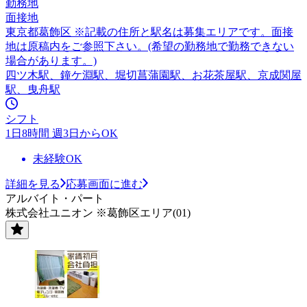
勤務地
面接地
東京都葛飾区 ※記載の住所と駅名は募集エリアです。面接
地は原稿内をご参照下さい。(希望の勤務地で勤務できない
場合があります。)
四ツ木駅、鐘ケ淵駅、堀切菖蒲園駅、お花茶屋駅、京成関屋
駅、曳舟駅
シフト
1日8時間 週3日からOK
未経験OK
詳細を見る
応募画面に進む
アルバイト・パート
株式会社ユニオン ※葛飾区エリア(01)