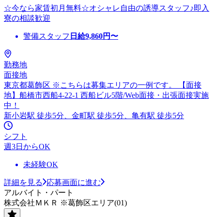
☆今なら家賃初月無料☆オシャレ自由の誘導スタッフ♪即入
寮の相談歓迎
警備スタッフ
日給
9,860
円〜
勤務地
面接地
東京都葛飾区 ※こちらは募集エリアの一例です。 【面接
地】船橋市西船4-22-1 西船ビル5階/Web面接・出張面接実施
中！
新小岩駅 徒歩5分、金町駅 徒歩5分、亀有駅 徒歩5分
シフト
週3日からOK
未経験OK
詳細を見る
応募画面に進む
アルバイト・パート
株式会社ＭＫＲ ※葛飾区エリア(01)