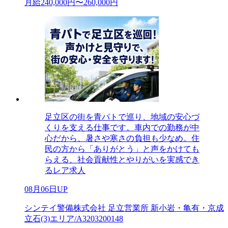
月給240,000円〜260,000円
足立区の街を青パトで巡り、地域の安心づ
くりを支える仕事です。車内での勤務が中
心だから、暑さや寒さの負担も少なめ。住
民の方から「ありがとう」と声をかけても
らえる、社会貢献性とやりがいを実感でき
るレア求人
08月06日UP
シンテイ警備株式会社 足立営業所 新小岩・亀有・京成
立石(3)エリア/A3203200148