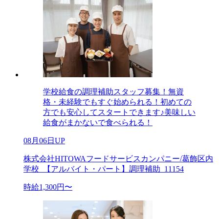
学校給食の調理補助スタッフ募集！無資
格・未経験でもすぐ始められる！初めての
方でも安心してスタートできます♪美味しい
給食がまかないで食べられる！
08月06日UP
株式会社HITOWAフードサービスカンパニー/葛飾区内
学校_【アルバイト・パート】調理補助_11154
時給1,300円〜