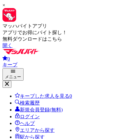
×
マッハバイトアプリ
アプリでお得にバイト探し！
無料ダウンロードはこちら
開く
0
キープ
メニュー
キープした求人を見る
0
検索履歴
新規会員登録(無料)
ログイン
ヘルプ
エリアから探す
駅から探す