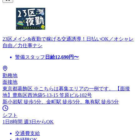
23区メイン&夜勤で稼げる交通誘導！日払いOK／オシャレ
自由／力仕事ナシ
警備スタッフ
日給
12,690
円〜
勤務地
面接地
東京都葛飾区 ※こちらは募集エリアの一例です。 【面接
地】豊島区西池袋5-13-15 笠原ビル102号
新小岩駅 徒歩5分、金町駅 徒歩5分、亀有駅 徒歩5分
シフト
1日8時間 週3日からOK
交通費支給
未経験OK