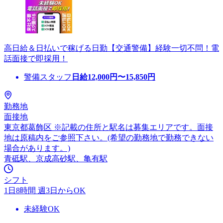
高日給＆日払いで稼げる日勤【交通警備】経験一切不問！電
話面接で即採用！
警備スタッフ
日給
12,000
円〜
15,850
円
勤務地
面接地
東京都葛飾区 ※記載の住所と駅名は募集エリアです。面接
地は原稿内をご参照下さい。(希望の勤務地で勤務できない
場合があります。)
青砥駅、京成高砂駅、亀有駅
シフト
1日8時間 週3日からOK
未経験OK