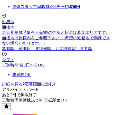
警備スタッフ
日給
12,000
円〜
15,850
円
勤務地
面接地
東京都葛飾区亀有 ※記載の住所と駅名は募集エリアです。
面接地は原稿内をご参照下さい。(希望の勤務地で勤務でき
ない場合があります。)
亀有駅、綾瀬駅、北綾瀬駅、お花茶屋駅、青井駅
シフト
1日8時間 週3日からOK
未経験OK
詳細を見る
応募画面に進む
アルバイト・パート
あと2日で掲載終了
三和警備保障株式会社 青砥駅エリア