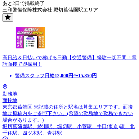
あと2日で掲載終了
三和警備保障株式会社 堀切菖蒲園駅エリア
高日給＆日払いで稼げる日勤【交通警備】経験一切不問！電
話面接で即採用！
警備スタッフ
日給
12,000
円〜
15,850
円
勤務地
面接地
東京都葛飾区 ※記載の住所と駅名は募集エリアです。面接
地は原稿内をご参照下さい。(希望の勤務地で勤務できない
場合があります。)
堀切菖蒲園駅、綾瀬駅、堀切駅、小菅駅、牛田(東京)駅、北
千住駅、四ツ木駅、青井駅