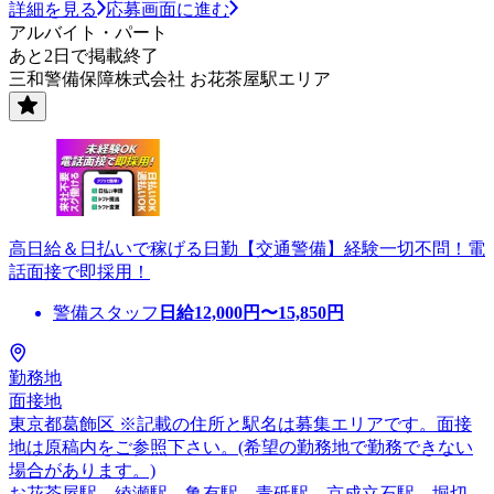
詳細を見る
応募画面に進む
アルバイト・パート
あと2日で掲載終了
三和警備保障株式会社 お花茶屋駅エリア
高日給＆日払いで稼げる日勤【交通警備】経験一切不問！電
話面接で即採用！
警備スタッフ
日給
12,000
円〜
15,850
円
勤務地
面接地
東京都葛飾区 ※記載の住所と駅名は募集エリアです。面接
地は原稿内をご参照下さい。(希望の勤務地で勤務できない
場合があります。)
お花茶屋駅、綾瀬駅、亀有駅、青砥駅、京成立石駅、堀切