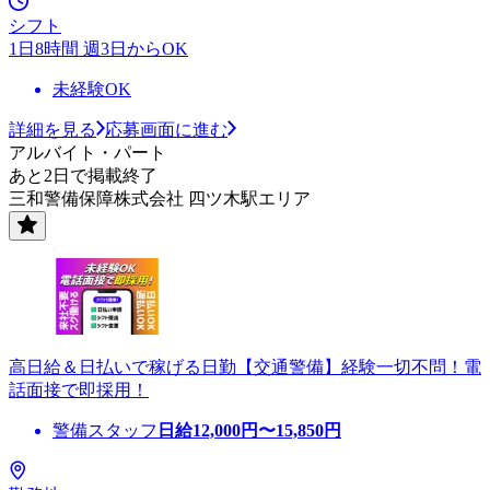
シフト
1日8時間 週3日からOK
未経験OK
詳細を見る
応募画面に進む
アルバイト・パート
あと2日で掲載終了
三和警備保障株式会社 四ツ木駅エリア
高日給＆日払いで稼げる日勤【交通警備】経験一切不問！電
話面接で即採用！
警備スタッフ
日給
12,000
円〜
15,850
円