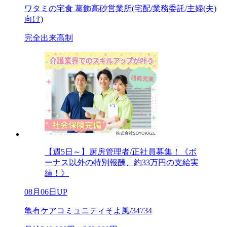
ワタミの宅食 葛飾高砂営業所(宅配/業務委託/主婦(夫)
向け)
完全出来高制
【週5日～】厨房管理者/正社員募集！《ボ
ーナス以外の特別報酬、約33万円の支給実
績！》
08月06日UP
亀有ケアコミュニティそよ風/34734