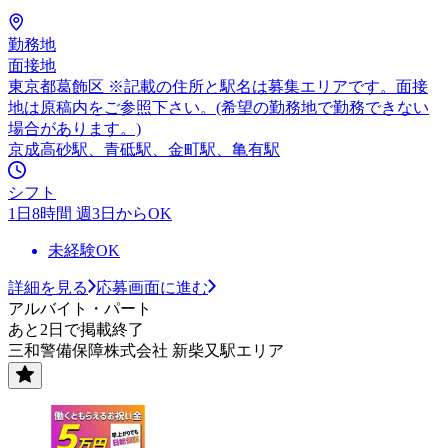
勤務地
面接地
東京都葛飾区 ※記載の住所と駅名は募集エリアです。面接
地は原稿内をご参照下さい。(希望の勤務地で勤務できない
場合があります。)
京成高砂駅、青砥駅、金町駅、亀有駅
シフト
1日8時間 週3日からOK
未経験OK
詳細を見る
応募画面に進む
アルバイト・パート
あと2日で掲載終了
三和警備保障株式会社 新柴又駅エリア