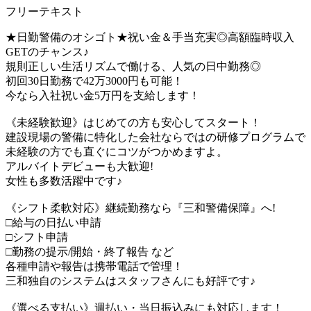
フリーテキスト
★日勤警備のオシゴト★祝い金＆手当充実◎高額臨時収入
GETのチャンス♪
規則正しい生活リズムで働ける、人気の日中勤務◎
初回30日勤務で42万3000円も可能！
今なら入社祝い金5万円を支給します！
《未経験歓迎》はじめての方も安心してスタート！
建設現場の警備に特化した会社ならではの研修プログラムで
未経験の方でも直ぐにコツがつかめますよ。
アルバイトデビューも大歓迎!
女性も多数活躍中です♪
《シフト柔軟対応》継続勤務なら『三和警備保障』へ!
□給与の日払い申請
□シフト申請
□勤務の提示/開始・終了報告 など
各種申請や報告は携帯電話で管理！
三和独自のシステムはスタッフさんにも好評です♪
《選べる支払い》週払い・当日振込みにも対応します！