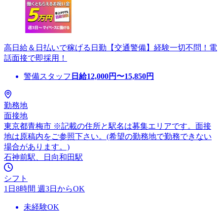
高日給＆日払いで稼げる日勤【交通警備】経験一切不問！電
話面接で即採用！
警備スタッフ
日給
12,000
円〜
15,850
円
勤務地
面接地
東京都青梅市 ※記載の住所と駅名は募集エリアです。面接
地は原稿内をご参照下さい。(希望の勤務地で勤務できない
場合があります。)
石神前駅、日向和田駅
シフト
1日8時間 週3日からOK
未経験OK