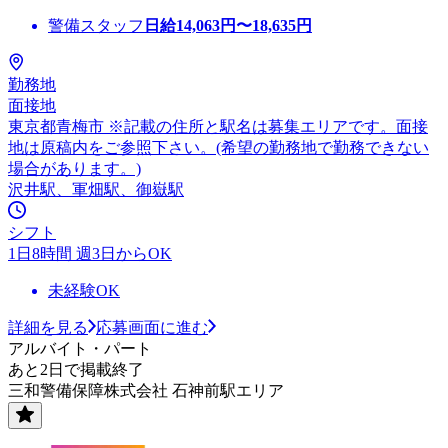
警備スタッフ
日給
14,063
円〜
18,635
円
勤務地
面接地
東京都青梅市 ※記載の住所と駅名は募集エリアです。面接
地は原稿内をご参照下さい。(希望の勤務地で勤務できない
場合があります。)
沢井駅、軍畑駅、御嶽駅
シフト
1日8時間 週3日からOK
未経験OK
詳細を見る
応募画面に進む
アルバイト・パート
あと2日で掲載終了
三和警備保障株式会社 石神前駅エリア