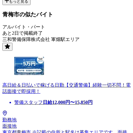
もっと見る
青梅市の似たバイト
アルバイト・パート
あと2日で掲載終了
三和警備保障株式会社 軍畑駅エリア
高日給＆日払いで稼げる日勤【交通警備】経験一切不問！電
話面接で即採用！
警備スタッフ
日給
12,000
円〜
15,850
円
勤務地
面接地
東京都青梅市 ※記載の住所と駅名は募集エリアです。面接