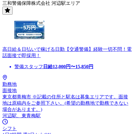
三和警備保障株式会社 河辺駅エリア
高日給＆日払いで稼げる日勤【交通警備】経験一切不問！電
話面接で即採用！
警備スタッフ
日給
12,000
円〜
15,850
円
勤務地
面接地
東京都青梅市 ※記載の住所と駅名は募集エリアです。面接
地は原稿内をご参照下さい。(希望の勤務地で勤務できない
場合があります。)
河辺駅、東青梅駅
シフト