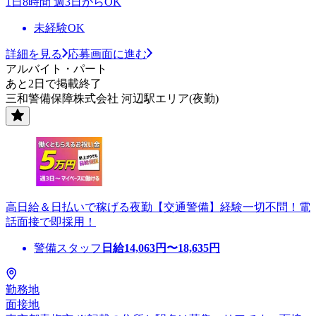
1日8時間 週3日からOK
未経験OK
詳細を見る
応募画面に進む
アルバイト・パート
あと2日で掲載終了
三和警備保障株式会社 河辺駅エリア(夜勤)
高日給＆日払いで稼げる夜勤【交通警備】経験一切不問！電
話面接で即採用！
警備スタッフ
日給
14,063
円〜
18,635
円
勤務地
面接地