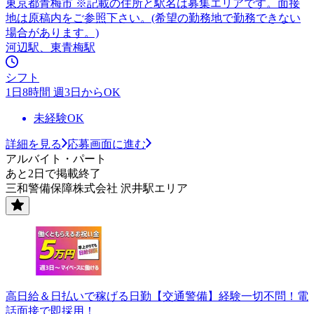
東京都青梅市 ※記載の住所と駅名は募集エリアです。面接
地は原稿内をご参照下さい。(希望の勤務地で勤務できない
場合があります。)
河辺駅、東青梅駅
シフト
1日8時間 週3日からOK
未経験OK
詳細を見る
応募画面に進む
アルバイト・パート
あと2日で掲載終了
三和警備保障株式会社 沢井駅エリア
高日給＆日払いで稼げる日勤【交通警備】経験一切不問！電
話面接で即採用！