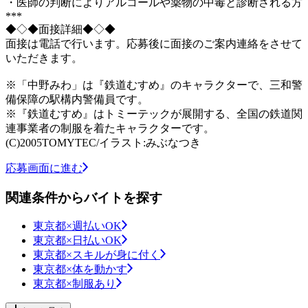
・医師の判断によりアルコールや薬物の中毒と診断される方
***
◆◇◆面接詳細◆◇◆
面接は電話で行います。応募後に面接のご案内連絡をさせて
いただきます。
※「中野みわ」は『鉄道むすめ』のキャラクターで、三和警
備保障の駅構内警備員です。
※『鉄道むすめ』はトミーテックが展開する、全国の鉄道関
連事業者の制服を着たキャラクターです。
(C)2005TOMYTEC/イラスト:みぶなつき
応募画面に進む
関連条件からバイトを探す
東京都×週払いOK
東京都×日払いOK
東京都×スキルが身に付く
東京都×体を動かす
東京都×制服あり