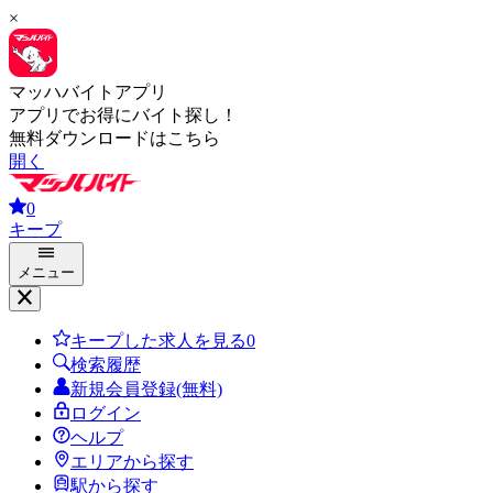
×
マッハバイトアプリ
アプリでお得にバイト探し！
無料ダウンロードはこちら
開く
0
キープ
メニュー
キープした求人を見る
0
検索履歴
新規会員登録(無料)
ログイン
ヘルプ
エリアから探す
駅から探す