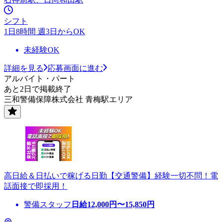
シフト
1日8時間 週3日からOK
未経験OK
詳細を見る
応募画面に進む
アルバイト・パート
あと2日で掲載終了
三和警備保障株式会社 青梅駅エリア
高日給＆日払いで稼げる日勤【交通警備】経験一切不問！電
話面接で即採用！
警備スタッフ
日給
12,000
円〜
15,850
円