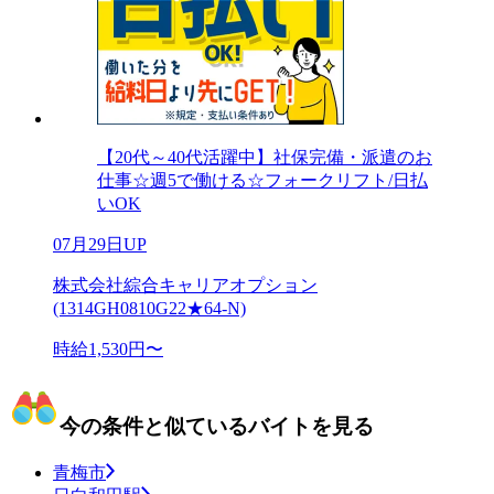
【20代～40代活躍中】社保完備・派遣のお
仕事☆週5で働ける☆フォークリフト/日払
いOK
07月29日UP
株式会社綜合キャリアオプション
(1314GH0810G22★64-N)
時給1,530円〜
今の条件と似ているバイトを見る
青梅市