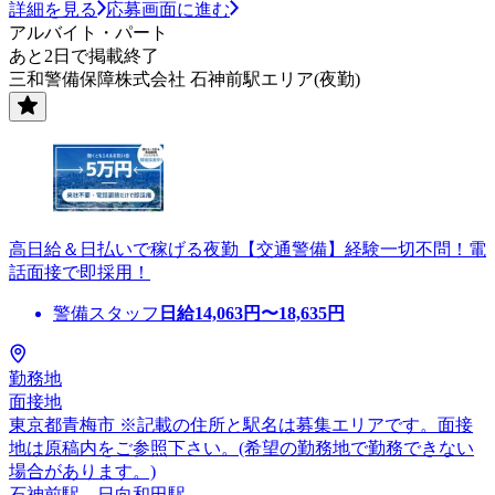
詳細を見る
応募画面に進む
アルバイト・パート
あと2日で掲載終了
三和警備保障株式会社 石神前駅エリア(夜勤)
高日給＆日払いで稼げる夜勤【交通警備】経験一切不問！電
話面接で即採用！
警備スタッフ
日給
14,063
円〜
18,635
円
勤務地
面接地
東京都青梅市 ※記載の住所と駅名は募集エリアです。面接
地は原稿内をご参照下さい。(希望の勤務地で勤務できない
場合があります。)
石神前駅、日向和田駅