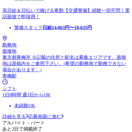
高日給＆日払いで稼げる夜勤【交通警備】経験一切不問！電
話面接で即採用！
警備スタッフ
日給
14,063
円〜
18,635
円
勤務地
面接地
東京都青梅市 ※記載の住所と駅名は募集エリアです。面接
地は原稿内をご参照下さい。(希望の勤務地で勤務できない
場合があります。)
青梅駅
シフト
1日8時間 週3日からOK
未経験OK
詳細を見る
応募画面に進む
アルバイト・パート
あと2日で掲載終了