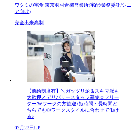
ワタミの宅食 東京羽村青梅営業所(宅配/業務委託/シニ
ア向け)
完全出来高制
【前給制度有】＼ガッツリ派＆スキマ派も
大歓迎／デリバリースタッフ募集☆フリー
ター/Wワークの方歓迎♪短時間・長時間ど
ちらでも◎ワークスタイルに合わせて働け
る♪
07月27日UP