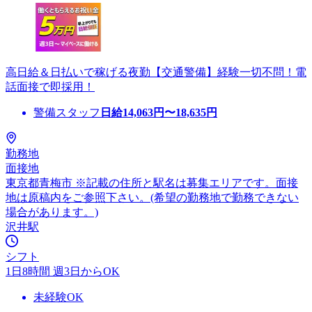
高日給＆日払いで稼げる夜勤【交通警備】経験一切不問！電
話面接で即採用！
警備スタッフ
日給
14,063
円〜
18,635
円
勤務地
面接地
東京都青梅市 ※記載の住所と駅名は募集エリアです。面接
地は原稿内をご参照下さい。(希望の勤務地で勤務できない
場合があります。)
沢井駅
シフト
1日8時間 週3日からOK
未経験OK