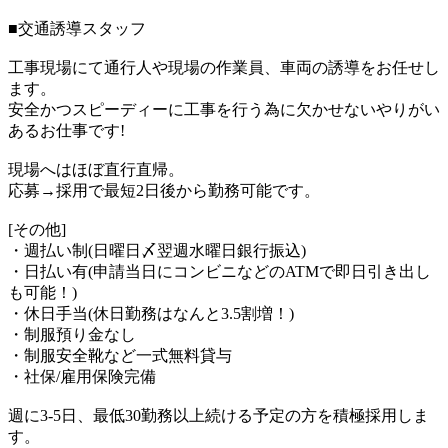
■交通誘導スタッフ
工事現場にて通行人や現場の作業員、車両の誘導をお任せし
ます。
安全かつスピーディーに工事を行う為に欠かせないやりがい
あるお仕事です!
現場へはほぼ直行直帰。
応募→採用で最短2日後から勤務可能です。
[その他]
・週払い制(日曜日〆翌週水曜日銀行振込)
・日払い有(申請当日にコンビニなどのATMで即日引き出し
も可能！)
・休日手当(休日勤務はなんと3.5割増！)
・制服預り金なし
・制服安全靴など一式無料貸与
・社保/雇用保険完備
週に3-5日、最低30勤務以上続ける予定の方を積極採用しま
す。