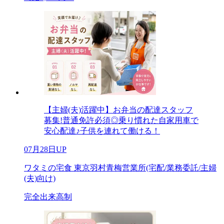
【主婦(夫)活躍中】お弁当の配達スタッフ
募集!普通免許必須◎乗り慣れた自家用車で
安心配達♪子供を連れて働ける！
07月28日UP
ワタミの宅食 東京羽村青梅営業所(宅配/業務委託/主婦
(夫)向け)
完全出来高制