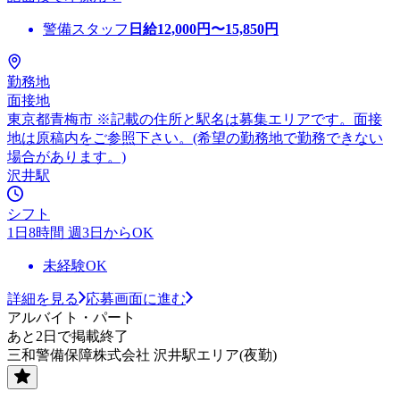
警備スタッフ
日給
12,000
円〜
15,850
円
勤務地
面接地
東京都青梅市 ※記載の住所と駅名は募集エリアです。面接
地は原稿内をご参照下さい。(希望の勤務地で勤務できない
場合があります。)
沢井駅
シフト
1日8時間 週3日からOK
未経験OK
詳細を見る
応募画面に進む
アルバイト・パート
あと2日で掲載終了
三和警備保障株式会社 沢井駅エリア(夜勤)