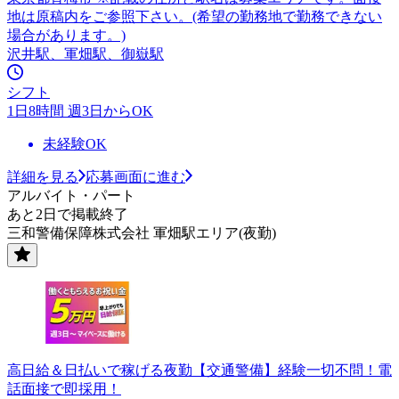
地は原稿内をご参照下さい。(希望の勤務地で勤務できない
場合があります。)
沢井駅、軍畑駅、御嶽駅
シフト
1日8時間 週3日からOK
未経験OK
詳細を見る
応募画面に進む
アルバイト・パート
あと2日で掲載終了
三和警備保障株式会社 軍畑駅エリア(夜勤)
高日給＆日払いで稼げる夜勤【交通警備】経験一切不問！電
話面接で即採用！