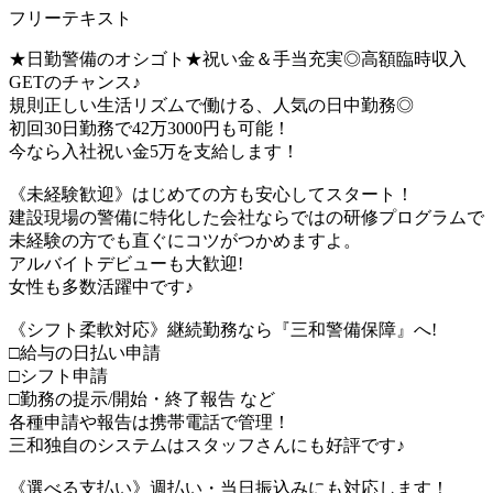
フリーテキスト
★日勤警備のオシゴト★祝い金＆手当充実◎高額臨時収入
GETのチャンス♪
規則正しい生活リズムで働ける、人気の日中勤務◎
初回30日勤務で42万3000円も可能！
今なら入社祝い金5万を支給します！
《未経験歓迎》はじめての方も安心してスタート！
建設現場の警備に特化した会社ならではの研修プログラムで
未経験の方でも直ぐにコツがつかめますよ。
アルバイトデビューも大歓迎!
女性も多数活躍中です♪
《シフト柔軟対応》継続勤務なら『三和警備保障』へ!
□給与の日払い申請
□シフト申請
□勤務の提示/開始・終了報告 など
各種申請や報告は携帯電話で管理！
三和独自のシステムはスタッフさんにも好評です♪
《選べる支払い》週払い・当日振込みにも対応します！