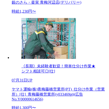
銀のさら・釜寅 青梅河辺店(デリバリー)
時給1,230円〜
《長期》未経験者歓迎！簡単仕分け作業★
シフト相談可◎[仕]
07月31日UP
ヤマト運輸(株)青梅藤橋営業所(PT)_仕分け作業（営業
所）[仕]_青梅藤橋営業所(y033469pt)(広告
No.Y00000614656)
時給1,300円〜