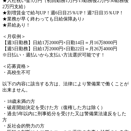
★入社祝い金5万円（初回勤務1万円/15勤務後2万円/30勤務後
2万円支給）
★割増賃金で給与UP！週6日目25％UP！週7日目35％UP！
★業務が早く終わっても日給保障あり♪
★昇給あり！
＜月収例＞
【週3日勤務】日給1万2000円×日勤14日＝月16万8000円
【週5日勤務】日給1万2000円×日勤22日＝月26万4000円
※日払い・週払いから支払い方法選択可能です！
＜応募資格＞
・高校生不可
以下の内容に該当する方は、法律により警備業で働くことが
出来ません。
・18歳未満の方
・破産開始決定を受けた方（復権した方は除く）
・過去5年以内に刑事処分を受けた又は警備業法違反をした
方
・反社会的勢力の方