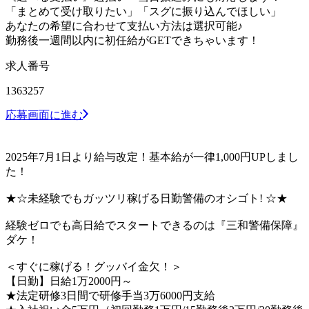
「まとめて受け取りたい」「スグに振り込んでほしい」
あなたの希望に合わせて支払い方法は選択可能♪
勤務後一週間以内に初任給がGETできちゃいます！
求人番号
1363257
応募画面に進む
2025年7月1日より給与改定！基本給が一律1,000円UPしまし
た！
★☆未経験でもガッツリ稼げる日勤警備のオシゴト! ☆★
経験ゼロでも高日給でスタートできるのは『三和警備保障』
ダケ！
＜すぐに稼げる！グッバイ金欠！＞
【日勤】日給1万2000円～
★法定研修3日間で研修手当3万6000円支給