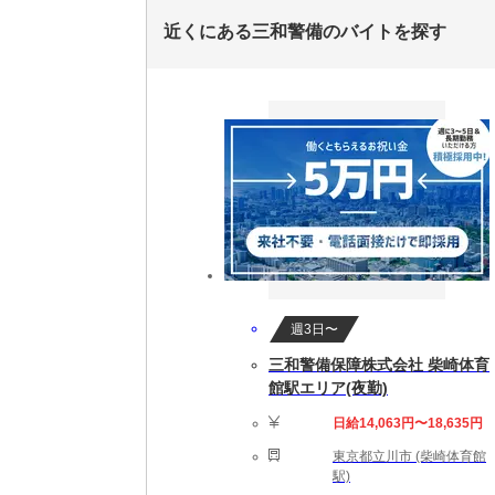
近くにある三和警備のバイトを探す
週3日〜
三和警備保障株式会社 柴崎体育
館駅エリア(夜勤)
日給14,063円〜18,635円
東京都立川市 (柴崎体育館
駅)