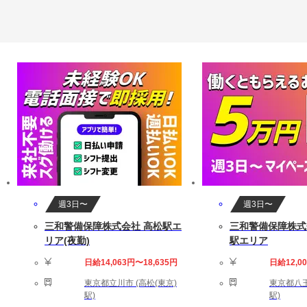
週3日〜
週3日〜
三和警備保障株式会社 高松駅エ
三和警備保障株式
リア(夜勤)
駅エリア
日給14,063円〜18,635円
日給12,0
東京都立川市 (高松(東京)
東京都八王
駅)
駅)