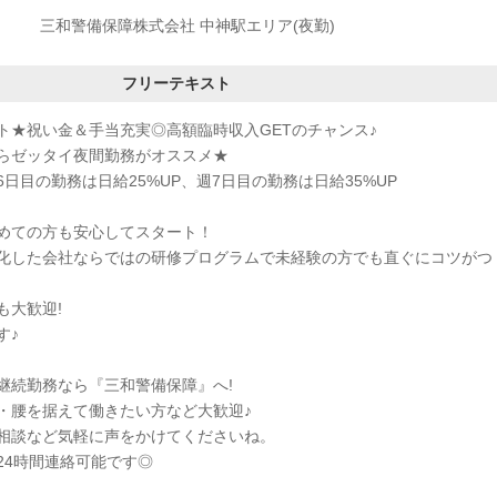
三和警備保障株式会社 中神駅エリア(夜勤)
フリーテキスト
ト★祝い金＆手当充実◎高額臨時収入GETのチャンス♪
らゼッタイ夜間勤務がオススメ★
日目の勤務は日給25%UP、週7日目の勤務は日給35%UP
めての方も安心してスタート！
化した会社ならではの研修プログラムで未経験の方でも直ぐにコツがつ
も大歓迎!
す♪
継続勤務なら『三和警備保障』へ!
・腰を据えて働きたい方など大歓迎♪
相談など気軽に声をかけてくださいね。
24時間連絡可能です◎