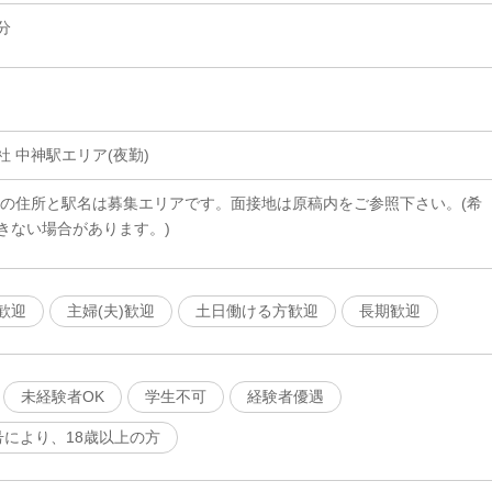
分
 中神駅エリア(夜勤)
載の住所と駅名は募集エリアです。面接地は原稿内をご参照下さい。(希
きない場合があります。)
歓迎
主婦(夫)歓迎
土日働ける方歓迎
長期歓迎
未経験者OK
学生不可
経験者優遇
号により、18歳以上の方