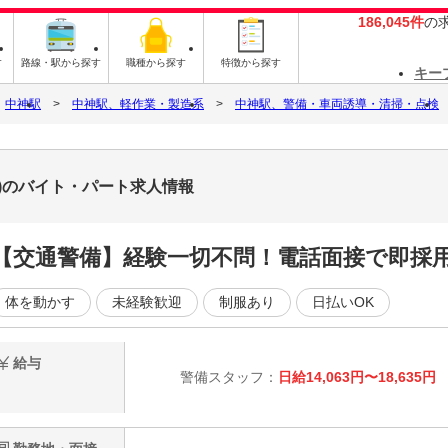
186,045件
の
す
路線・駅から探す
職種から探す
特徴から探す
キー
中神駅
中神駅、軽作業・製造系
中神駅、警備・車両誘導・清掃・点検
)のバイト・パート求人情報
【交通警備】経験一切不問！電話面接で即採
体を動かす
未経験歓迎
制服あり
日払いOK
給与
警備スタッフ：
日給14,063円〜18,635円