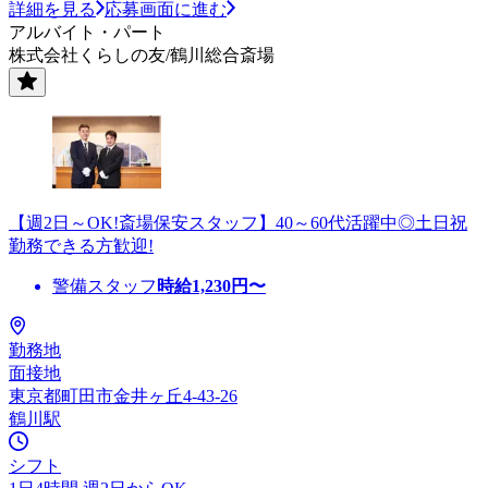
詳細を見る
応募画面に進む
アルバイト・パート
株式会社くらしの友/鶴川総合斎場
【週2日～OK!斎場保安スタッフ】40～60代活躍中◎土日祝
勤務できる方歓迎!
警備スタッフ
時給
1,230
円〜
勤務地
面接地
東京都町田市金井ヶ丘4-43-26
鶴川駅
シフト