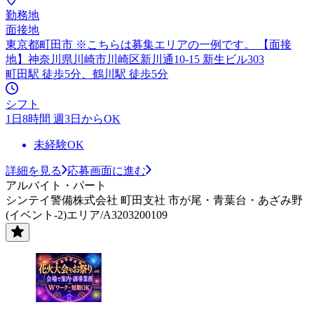
勤務地
面接地
東京都町田市 ※こちらは募集エリアの一例です。 【面接
地】神奈川県川崎市川崎区新川通10-15 新生ビル303
町田駅 徒歩5分、鶴川駅 徒歩5分
シフト
1日8時間 週3日からOK
未経験OK
詳細を見る
応募画面に進む
アルバイト・パート
シンテイ警備株式会社 町田支社 市が尾・青葉台・あざみ野
(イベント-2)エリア/A3203200109