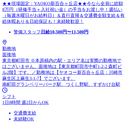
★★現場固定：YAOKO新百合ヶ丘店★★今なら全員に総額
8万円（研修手当＋入社祝い金）の手当をお渡し中！週払い
（毎週水曜日がお給料日）＆直行直帰＆交通費全額支給＆有
給休暇あり＆日給保証も！未経験歓迎！
警備スタッフ
日給
10,500
円〜
11,500
円
勤務地
面接地
東京都町田市 ※本原稿内の駅・エリア名は実際の勤務地で
はございません。面接地は【東京都町田市中町1-2-2 森町ビ
ル2階】です。／勤務地は【ヤオコー新百合ヶ丘店：川崎市
麻生区上麻生3-1-7】でございます。
南町田グランベリーパーク駅、つくし野駅、すずかけ台駅
シフト
1日8時間 週2日からOK
交通費支給
未経験OK