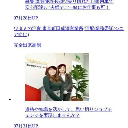
募集!普通免許必須◎乗り慣れた自家用車で
安心配達♪ご夫婦でご一緒にお仕事も可！
07月28日UP
ワタミの宅食 東京町田成瀬営業所(宅配/業務委託/シニ
ア向け)
完全出来高制
資格や知識を活かして、思い切りジョブチ
ェンジを実現しませんか？
07月31日UP