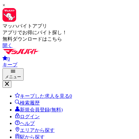
×
マッハバイトアプリ
アプリでお得にバイト探し！
無料ダウンロードはこちら
開く
0
キープ
メニュー
キープした求人を見る
0
検索履歴
新規会員登録(無料)
ログイン
ヘルプ
エリアから探す
駅から探す