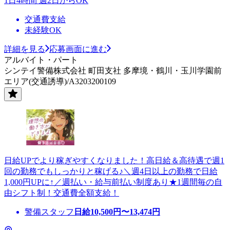
1日4時間 週2日からOK
交通費支給
未経験OK
詳細を見る
応募画面に進む
アルバイト・パート
シンテイ警備株式会社 町田支社 多摩境・鶴川・玉川学園前
エリア(交通誘導)/A3203200109
日給UPでより稼ぎやすくなりました！高日給＆高待遇で週1
回の勤務でもしっかりと稼げる♪＼週4日以上の勤務で日給
1,000円UPに↑／週払い・給与前払い制度あり★1週間毎の自
由シフト制！交通費全額支給！
警備スタッフ
日給
10,500
円〜
13,474
円