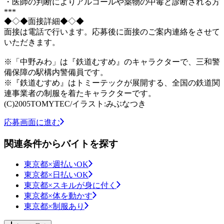
・医師の判断によりアルコールや薬物の中毒と診断される方
***
◆◇◆面接詳細◆◇◆
面接は電話で行います。応募後に面接のご案内連絡をさせて
いただきます。
※「中野みわ」は『鉄道むすめ』のキャラクターで、三和警
備保障の駅構内警備員です。
※『鉄道むすめ』はトミーテックが展開する、全国の鉄道関
連事業者の制服を着たキャラクターです。
(C)2005TOMYTEC/イラスト:みぶなつき
応募画面に進む
関連条件からバイトを探す
東京都×週払いOK
東京都×日払いOK
東京都×スキルが身に付く
東京都×体を動かす
東京都×制服あり