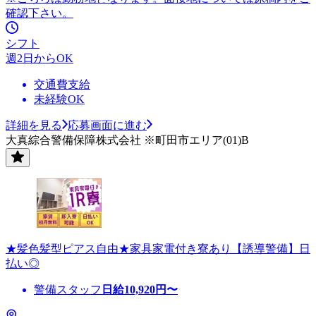
確認下さい。
シフト
週2日からOK
交通費支給
未経験OK
詳細を見る
応募画面に進む
大真綜合警備保障株式会社 ※町田市エリア(01)B
★髪色髪型ピアス自由★家具家電付き寮あり【誘導警備】日
払い◎
警備スタッフ
日給
10,920
円〜