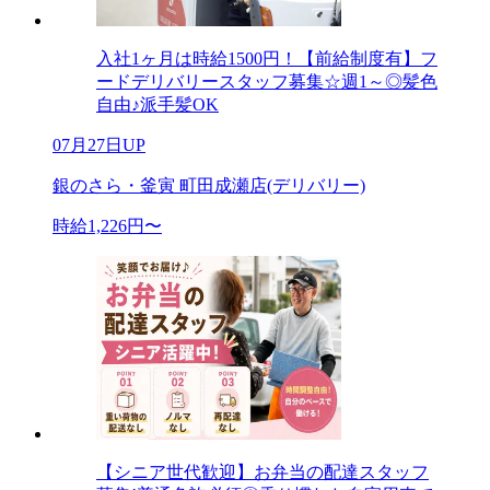
入社1ヶ月は時給1500円！【前給制度有】フ
ードデリバリースタッフ募集☆週1～◎髪色
自由♪派手髪OK
07月27日UP
銀のさら・釜寅 町田成瀬店(デリバリー)
時給1,226円〜
【シニア世代歓迎】お弁当の配達スタッフ