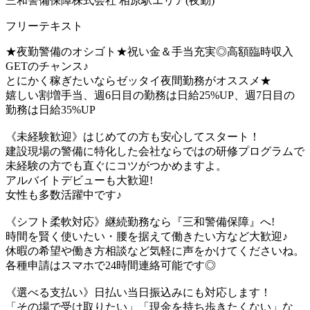
三和警備保障株式会社 相原駅エリア(夜勤)
フリーテキスト
★夜勤警備のオシゴト★祝い金＆手当充実◎高額臨時収入
GETのチャンス♪
とにかく稼ぎたいならゼッタイ夜間勤務がオススメ★
嬉しい割増手当、週6日目の勤務は日給25%UP、週7日目の
勤務は日給35%UP
《未経験歓迎》はじめての方も安心してスタート！
建設現場の警備に特化した会社ならではの研修プログラムで
未経験の方でも直ぐにコツがつかめますよ。
アルバイトデビューも大歓迎!
女性も多数活躍中です♪
《シフト柔軟対応》継続勤務なら『三和警備保障』へ!
時間を賢く使いたい・腰を据えて働きたい方など大歓迎♪
休暇の希望や働き方相談など気軽に声をかけてくださいね。
各種申請はスマホで24時間連絡可能です◎
《選べる支払い》日払い当日振込みにも対応します！
「その場で受け取りたい」「現金を持ち歩きたくない」な