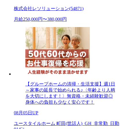
株式会社レソリューション(54871)
月給250,000円〜380,000円
【グループホームの清掃・生活支援】週1日
～家事の延長で始められる♪〈年齢より人柄
を大切にします！〉無資格・未経験歓迎◎
身体への負担も少なく安心です！
08月05日UP
ユースタイルホーム 町田(世話人)_GH_非常勤_日勤