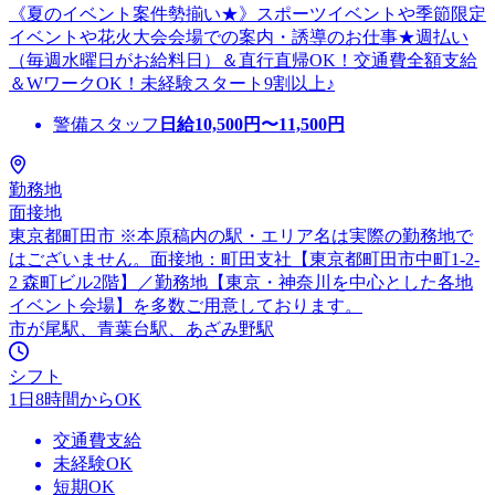
《夏のイベント案件勢揃い★》スポーツイベントや季節限定
イベントや花火大会会場での案内・誘導のお仕事★週払い
（毎週水曜日がお給料日）＆直行直帰OK！交通費全額支給
＆WワークOK！未経験スタート9割以上♪
警備スタッフ
日給
10,500
円〜
11,500
円
勤務地
面接地
東京都町田市 ※本原稿内の駅・エリア名は実際の勤務地で
はございません。面接地：町田支社【東京都町田市中町1-2-
2 森町ビル2階】／勤務地【東京・神奈川を中心とした各地
イベント会場】を多数ご用意しております。
市が尾駅、青葉台駅、あざみ野駅
シフト
1日8時間からOK
交通費支給
未経験OK
短期OK