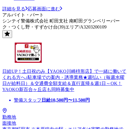
詳細を見る
応募画面に進む
アルバイト・パート
シンテイ警備株式会社 町田支社 南町田グランベリーパー
ク・つくし野・すずかけ台(39)エリア/A3203200109
日給UP！土日祝のみ【YAOKO川崎枡形店】で一緒に働いて
くれる方へ♪駐車場での案内・誘導業務★週払い（毎週水曜
日が給料日）＆交通費全額支給＆直行直帰＆週1日～OK！
YAOKO新百合ヶ丘店も同時募集中
警備スタッフ
日給
10,500
円〜
11,500
円
勤務地
面接地