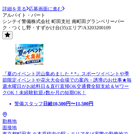
詳細を見る
応募画面に進む
アルバイト・パート
シンテイ警備株式会社 町田支社 南町田グランベリーパー
ク・つくし野・すずかけ台(35)エリア/A3203200109
『夏のイベント沢山集めました＊*』スポーツイベントや季
節限定イベントや花火大会会場での案内・誘導のお仕事★毎
週水曜日がお給料日＆直行直帰OK交通費全額支給＆Wワー
クOK！未経験歓迎♪数か月の短期OK！
警備スタッフ
日給
10,500
円〜
11,500
円
勤務地
面接地
東京都町田市 ※本原稿内の駅・エリア名は実際の勤務地で