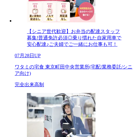
【シニア世代歓迎】お弁当の配達スタッフ
募集!普通免許必須◎乗り慣れた自家用車で
安心配達♪ご夫婦でご一緒にお仕事も可！
07月28日UP
ワタミの宅食 東京町田中央営業所(宅配/業務委託/シニ
ア向け)
完全出来高制