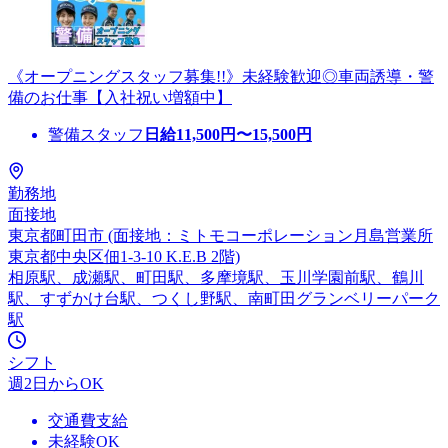
《オープニングスタッフ募集!!》未経験歓迎◎車両誘導・警
備のお仕事【入社祝い増額中】
警備スタッフ
日給
11,500
円〜
15,500
円
勤務地
面接地
東京都町田市 (面接地：ミトモコーポレーション月島営業所
東京都中央区佃1-3-10 K.E.B 2階)
相原駅、成瀬駅、町田駅、多摩境駅、玉川学園前駅、鶴川
駅、すずかけ台駅、つくし野駅、南町田グランベリーパーク
駅
シフト
週2日からOK
交通費支給
未経験OK