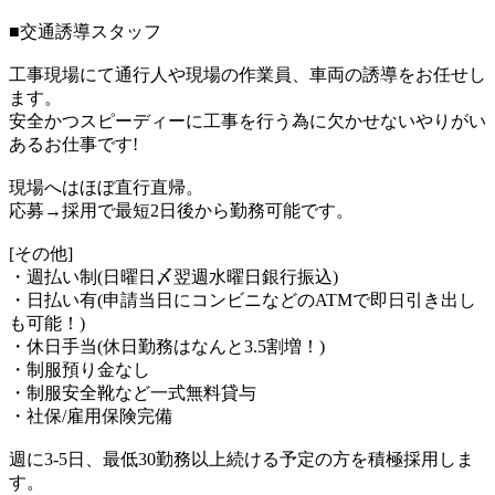
■交通誘導スタッフ
工事現場にて通行人や現場の作業員、車両の誘導をお任せし
ます。
安全かつスピーディーに工事を行う為に欠かせないやりがい
あるお仕事です!
現場へはほぼ直行直帰。
応募→採用で最短2日後から勤務可能です。
[その他]
・週払い制(日曜日〆翌週水曜日銀行振込)
・日払い有(申請当日にコンビニなどのATMで即日引き出し
も可能！)
・休日手当(休日勤務はなんと3.5割増！)
・制服預り金なし
・制服安全靴など一式無料貸与
・社保/雇用保険完備
週に3-5日、最低30勤務以上続ける予定の方を積極採用しま
す。