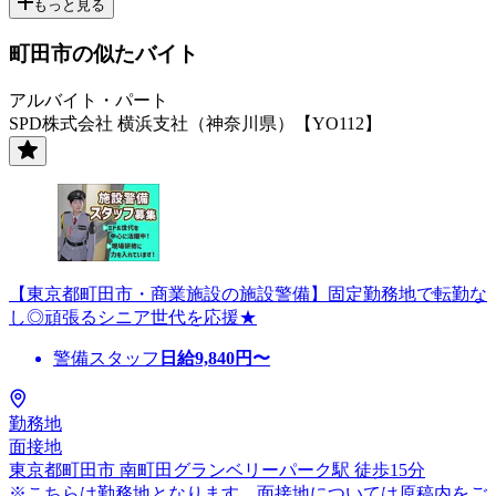
もっと見る
町田市の似たバイト
アルバイト・パート
SPD株式会社 横浜支社（神奈川県）【YO112】
【東京都町田市・商業施設の施設警備】固定勤務地で転勤な
し◎頑張るシニア世代を応援★
警備スタッフ
日給
9,840
円〜
勤務地
面接地
東京都町田市 南町田グランベリーパーク駅 徒歩15分
※こちらは勤務地となります。面接地については原稿内をご