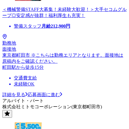
＜機械警備STAFF大募集！未経験大歓迎！＞大手セコムグル
ープ◎安定感が抜群！福利厚生も充実！
警備スタッフ
月給
212,900
円
勤務地
面接地
東京都町田市 ※こちらは勤務エリアとなります。面接地は
原稿内をご確認ください。
町田駅から徒歩15分
交通費支給
未経験OK
詳細を見る
応募画面に進む
アルバイト・パート
株式会社ミトモコーポレーション(東京都町田市)