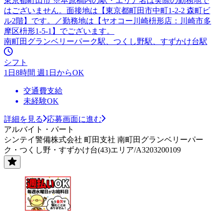
東京都町田市 ※本原稿内の駅・エリア名は実際の勤務地で
はございません。面接地は【東京都町田市中町1-2-2 森町ビ
ル2階】です。／勤務地は【ヤオコー川崎枡形店：川崎市多
摩区枡形1-5-1】でございます。
南町田グランベリーパーク駅、つくし野駅、すずかけ台駅
シフト
1日8時間 週1日からOK
交通費支給
未経験OK
詳細を見る
応募画面に進む
アルバイト・パート
シンテイ警備株式会社 町田支社 南町田グランベリーパー
ク・つくし野・すずかけ台(43)エリア/A3203200109