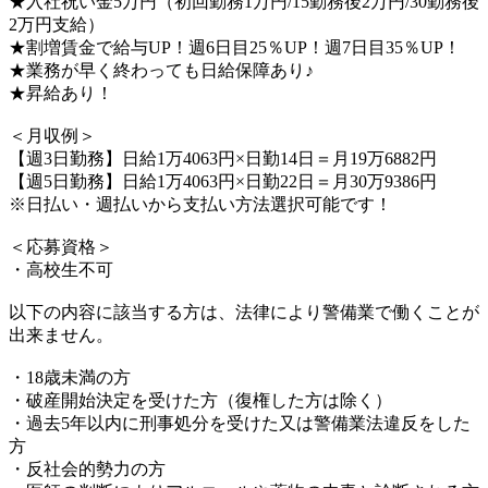
★入社祝い金5万円（初回勤務1万円/15勤務後2万円/30勤務後
2万円支給）
★割増賃金で給与UP！週6日目25％UP！週7日目35％UP！
★業務が早く終わっても日給保障あり♪
★昇給あり！
＜月収例＞
【週3日勤務】日給1万4063円×日勤14日＝月19万6882円
【週5日勤務】日給1万4063円×日勤22日＝月30万9386円
※日払い・週払いから支払い方法選択可能です！
＜応募資格＞
・高校生不可
以下の内容に該当する方は、法律により警備業で働くことが
出来ません。
・18歳未満の方
・破産開始決定を受けた方（復権した方は除く）
・過去5年以内に刑事処分を受けた又は警備業法違反をした
方
・反社会的勢力の方