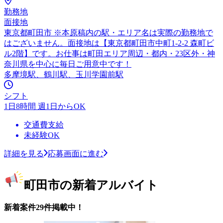
勤務地
面接地
東京都町田市 ※本原稿内の駅・エリア名は実際の勤務地で
はございません。面接地は【東京都町田市中町1-2-2 森町ビ
ル2階】です。お仕事は町田エリア周辺・都内・23区外・神
奈川県を中心に毎日ご用意中です！
多摩境駅、鶴川駅、玉川学園前駅
シフト
1日8時間 週1日からOK
交通費支給
未経験OK
詳細を見る
応募画面に進む
町田市の新着アルバイト
新着案件29件掲載中！