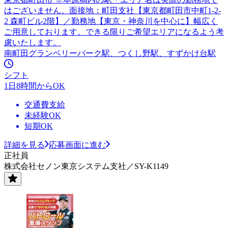
はございません。面接地：町田支社【東京都町田市中町1-2-
2 森町ビル2階】／勤務地【東京・神奈川を中心に】幅広く
ご用意しております。できる限りご希望エリアになるよう考
慮いたします。
南町田グランベリーパーク駅、つくし野駅、すずかけ台駅
シフト
1日8時間からOK
交通費支給
未経験OK
短期OK
詳細を見る
応募画面に進む
正社員
株式会社セノン東京システム支社／SY-K1149