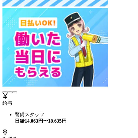
給与
警備スタッフ
日給
14,063
円〜
18,635
円