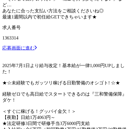
ど…
あなたに合った支払い方法をご相談くださいね◎
最速1週間以内で初任給GETできちゃいます★
求人番号
1363314
応募画面に進む
2025年7月1日より給与改定！基本給が一律1,000円UPしまし
た！
★☆未経験でもガッツリ稼げる日勤警備のオシゴト! ☆★
経験ゼロでも高日給でスタートできるのは『三和警備保障』
ダケ！
＜すぐに稼げる！グッバイ金欠！＞
【夜勤】日給1万4063円～
★法定研修3日間で研修手当3万6000円支給