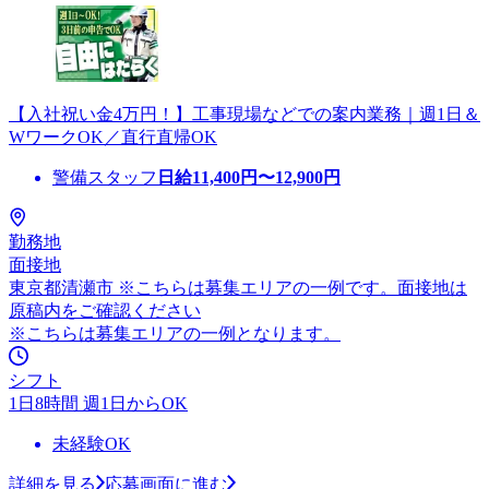
【入社祝い金4万円！】工事現場などでの案内業務｜週1日＆
WワークOK／直行直帰OK
警備スタッフ
日給
11,400
円〜
12,900
円
勤務地
面接地
東京都清瀬市 ※こちらは募集エリアの一例です。面接地は
原稿内をご確認ください
※こちらは募集エリアの一例となります。
シフト
1日8時間 週1日からOK
未経験OK
詳細を見る
応募画面に進む