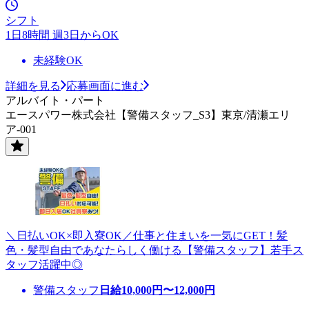
シフト
1日8時間 週3日からOK
未経験OK
詳細を見る
応募画面に進む
アルバイト・パート
エースパワー株式会社【警備スタッフ_S3】東京/清瀬エリ
ア-001
＼日払いOK×即入寮OK／仕事と住まいを一気にGET！髪
色・髪型自由であなたらしく働ける【警備スタッフ】若手ス
タッフ活躍中◎
警備スタッフ
日給
10,000
円〜
12,000
円