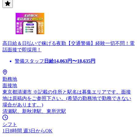
高日給＆日払いで稼げる夜勤【交通警備】経験一切不問！電
話面接で即採用！
警備スタッフ
日給
14,063
円〜
18,635
円
勤務地
面接地
東京都清瀬市 ※記載の住所と駅名は募集エリアです。面接
地は原稿内をご参照下さい。(希望の勤務地で勤務できない
場合があります。)
清瀬駅、新秋津駅、東所沢駅
シフト
1日8時間 週3日からOK