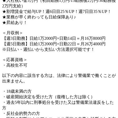
★入社祝い金5万円（初回勤務1万円/15勤務後2万円/30勤務後
2万円支給）
★割増賃金で給与UP！週6日目25％UP！週7日目35％UP！
★業務が早く終わっても日給保障あり♪
★昇給あり！
＜月収例＞
【週3日勤務】日給1万2000円×日勤14日＝月16万8000円
【週5日勤務】日給1万2000円×日勤22日＝月26万4000円
※日払い・週払いから支払い方法選択可能です！
＜応募資格＞
・高校生不可
以下の内容に該当する方は、法律により警備業で働くことが
出来ません。
・18歳未満の方
・破産開始決定を受けた方（復権した方は除く）
・過去5年以内に刑事処分を受けた又は警備業法違反をした
方
・反社会的勢力の方