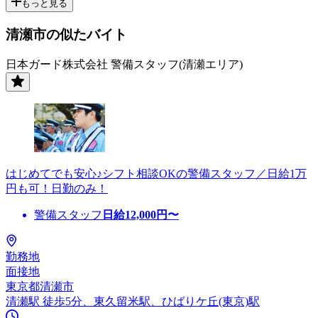
もっと見る
清瀬市の似たバイト
日本ガード株式会社 警備スタッフ(清瀬エリア)
はじめてでも安心♪シフト相談OKの警備スタッフ／日給1万
円も可！日勤のみ！
警備スタッフ
日給
12,000
円〜
勤務地
面接地
東京都清瀬市
清瀬駅 徒歩5分、東久留米駅、ひばりケ丘(東京)駅