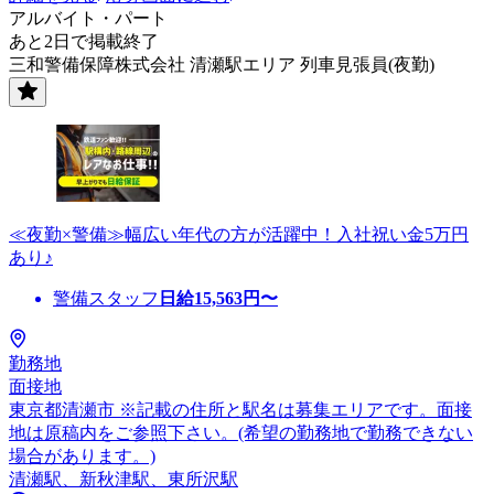
アルバイト・パート
あと2日で掲載終了
三和警備保障株式会社 清瀬駅エリア 列車見張員(夜勤)
≪夜勤×警備≫幅広い年代の方が活躍中！入社祝い金5万円
あり♪
警備スタッフ
日給
15,563
円〜
勤務地
面接地
東京都清瀬市 ※記載の住所と駅名は募集エリアです。面接
地は原稿内をご参照下さい。(希望の勤務地で勤務できない
場合があります。)
清瀬駅、新秋津駅、東所沢駅