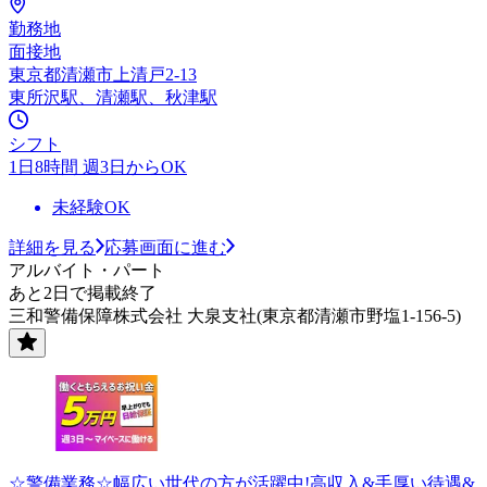
勤務地
面接地
東京都清瀬市上清戸2-13
東所沢駅、清瀬駅、秋津駅
シフト
1日8時間 週3日からOK
未経験OK
詳細を見る
応募画面に進む
アルバイト・パート
あと2日で掲載終了
三和警備保障株式会社 大泉支社(東京都清瀬市野塩1-156-5)
☆警備業務☆幅広い世代の方が活躍中!高収入&手厚い待遇&