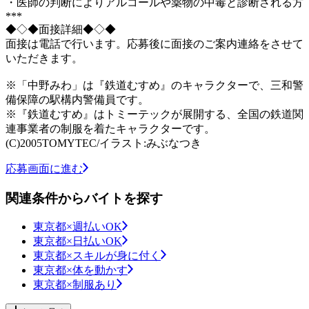
・医師の判断によりアルコールや薬物の中毒と診断される方
***
◆◇◆面接詳細◆◇◆
面接は電話で行います。応募後に面接のご案内連絡をさせて
いただきます。
※「中野みわ」は『鉄道むすめ』のキャラクターで、三和警
備保障の駅構内警備員です。
※『鉄道むすめ』はトミーテックが展開する、全国の鉄道関
連事業者の制服を着たキャラクターです。
(C)2005TOMYTEC/イラスト:みぶなつき
応募画面に進む
関連条件からバイトを探す
東京都×週払いOK
東京都×日払いOK
東京都×スキルが身に付く
東京都×体を動かす
東京都×制服あり