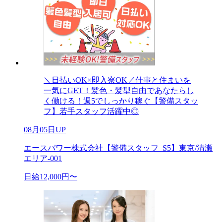
＼日払いOK×即入寮OK／仕事と住まいを
一気にGET！髪色・髪型自由であなたらし
く働ける！週5でしっかり稼ぐ【警備スタッ
フ】若手スタッフ活躍中◎
08月05日UP
エースパワー株式会社【警備スタッフ_S5】東京/清瀬
エリア-001
日給12,000円〜