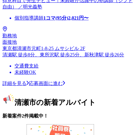
得意科目で先生デビュー！未経験が活躍中の塾講師（シフト
自由） ／明光義塾
個別指導講師
1コマ(95分)
2,021
円〜
勤務地
面接地
東京都清瀬市元町1-8-25 ムサシビル 2F
清瀬駅 徒歩8分、東所沢駅 徒歩25分、新秋津駅 徒歩26分
交通費支給
未経験OK
詳細を見る
応募画面に進む
清瀬市の新着アルバイト
新着案件2件掲載中！