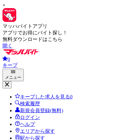
×
マッハバイトアプリ
アプリでお得にバイト探し！
無料ダウンロードはこちら
開く
0
キープ
メニュー
キープした求人を見る
0
検索履歴
新規会員登録(無料)
ログイン
ヘルプ
エリアから探す
駅から探す