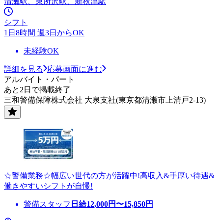
清瀬駅、東所沢駅、新秋津駅
シフト
1日8時間 週3日からOK
未経験OK
詳細を見る
応募画面に進む
アルバイト・パート
あと2日で掲載終了
三和警備保障株式会社 大泉支社(東京都清瀬市上清戸2-13)
☆警備業務☆幅広い世代の方が活躍中!高収入&手厚い待遇&
働きやすいシフトが自慢!
警備スタッフ
日給
12,000
円〜
15,850
円