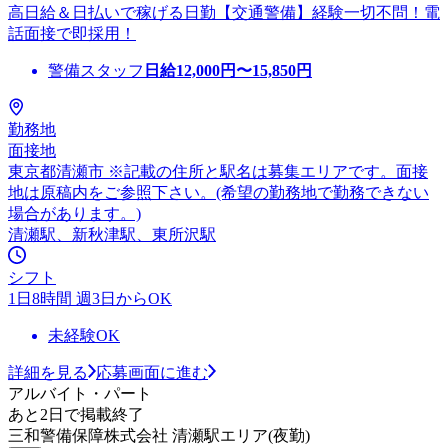
高日給＆日払いで稼げる日勤【交通警備】経験一切不問！電
話面接で即採用！
警備スタッフ
日給
12,000
円〜
15,850
円
勤務地
面接地
東京都清瀬市 ※記載の住所と駅名は募集エリアです。面接
地は原稿内をご参照下さい。(希望の勤務地で勤務できない
場合があります。)
清瀬駅、新秋津駅、東所沢駅
シフト
1日8時間 週3日からOK
未経験OK
詳細を見る
応募画面に進む
アルバイト・パート
あと2日で掲載終了
三和警備保障株式会社 清瀬駅エリア(夜勤)