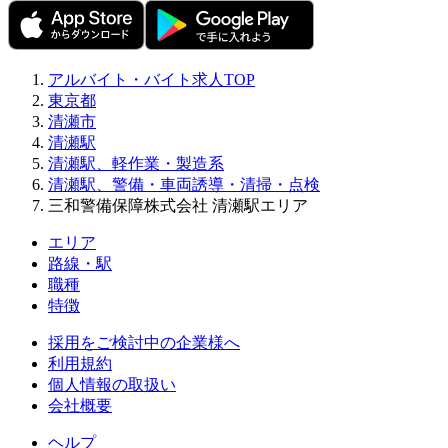
アルバイト・バイト求人TOP
東京都
清瀬市
清瀬駅
清瀬駅、軽作業・製造系
清瀬駅、警備・車両誘導・清掃・点検
三和警備保障株式会社 清瀬駅エリア
エリア
路線・駅
職種
特徴
採用をご検討中の企業様へ
利用規約
個人情報の取扱い
会社概要
ヘルプ