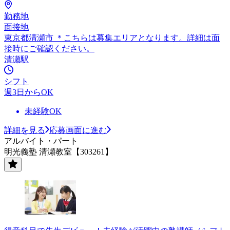
勤務地
面接地
東京都清瀬市 ＊こちらは募集エリアとなります。詳細は面
接時にご確認ください。
清瀬駅
シフト
週3日からOK
未経験OK
詳細を見る
応募画面に進む
アルバイト・パート
明光義塾 清瀬教室【303261】