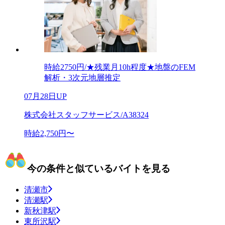
時給2750円/★残業月10h程度★地盤のFEM
解析・3次元地層推定
07月28日UP
株式会社スタッフサービス/A38324
時給2,750円〜
今の条件と似ているバイトを見る
清瀬市
清瀬駅
新秋津駅
東所沢駅