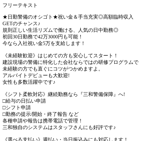
フリーテキスト
★日勤警備のオシゴト★祝い金＆手当充実◎高額臨時収入
GETのチャンス♪
規則正しい生活リズムで働ける、人気の日中勤務◎
初回30日勤務で42万3000円も可能！
今なら入社祝い金5万を支給します！
《未経験歓迎》はじめての方も安心してスタート！
建設現場の警備に特化した会社ならではの研修プログラムで
未経験の方でも直ぐにコツがつかめますよ。
アルバイトデビューも大歓迎!
女性も多数活躍中です♪
《シフト柔軟対応》継続勤務なら『三和警備保障』へ!
□給与の日払い申請
□シフト申請
□勤務の提示/開始・終了報告 など
各種申請や報告は携帯電話で管理！
三和独自のシステムはスタッフさんにも好評です♪
《選べる支払い》週払い・当日振込みにも対応します！