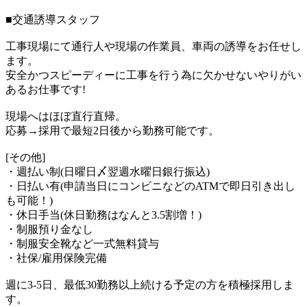
■交通誘導スタッフ
工事現場にて通行人や現場の作業員、車両の誘導をお任せし
ます。
安全かつスピーディーに工事を行う為に欠かせないやりがい
あるお仕事です!
現場へはほぼ直行直帰。
応募→採用で最短2日後から勤務可能です。
[その他]
・週払い制(日曜日〆翌週水曜日銀行振込)
・日払い有(申請当日にコンビニなどのATMで即日引き出し
も可能！)
・休日手当(休日勤務はなんと3.5割増！)
・制服預り金なし
・制服安全靴など一式無料貸与
・社保/雇用保険完備
週に3-5日、最低30勤務以上続ける予定の方を積極採用しま
す。