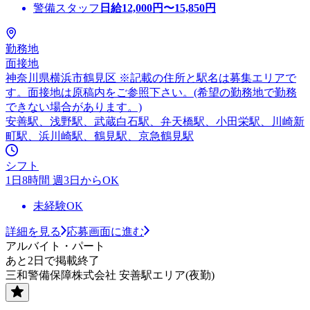
警備スタッフ
日給
12,000
円〜
15,850
円
勤務地
面接地
神奈川県横浜市鶴見区 ※記載の住所と駅名は募集エリアで
す。面接地は原稿内をご参照下さい。(希望の勤務地で勤務
できない場合があります。)
安善駅、浅野駅、武蔵白石駅、弁天橋駅、小田栄駅、川崎新
町駅、浜川崎駅、鶴見駅、京急鶴見駅
シフト
1日8時間 週3日からOK
未経験OK
詳細を見る
応募画面に進む
アルバイト・パート
あと2日で掲載終了
三和警備保障株式会社 安善駅エリア(夜勤)