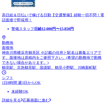
高日給＆日払いで稼げる日勤【交通警備】経験一切不問！電
話面接で即採用！
警備スタッフ
日給
12,000
円〜
15,850
円
勤務地
面接地
神奈川県横浜市鶴見区 ※記載の住所と駅名は募集エリアで
す。面接地は原稿内をご参照下さい。(希望の勤務地で勤務
できない場合があります。)
鶴見駅、京急鶴見駅、国道駅、鶴見小野駅、川崎新町駅
シフト
1日8時間 週3日からOK
未経験OK
詳細を見る
応募画面に進む