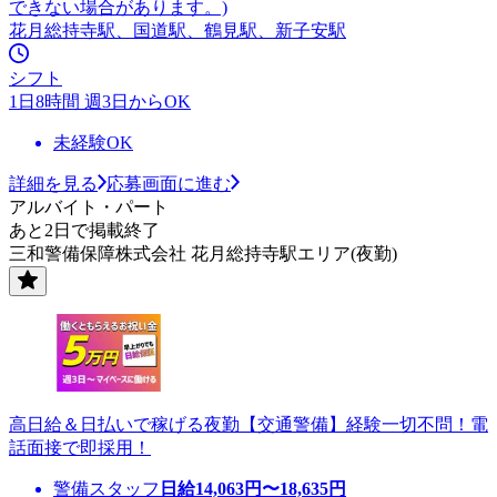
できない場合があります。)
花月総持寺駅、国道駅、鶴見駅、新子安駅
シフト
1日8時間 週3日からOK
未経験OK
詳細を見る
応募画面に進む
アルバイト・パート
あと2日で掲載終了
三和警備保障株式会社 花月総持寺駅エリア(夜勤)
高日給＆日払いで稼げる夜勤【交通警備】経験一切不問！電
話面接で即採用！
警備スタッフ
日給
14,063
円〜
18,635
円