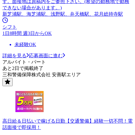
す。面接地は原稿内をご参照下さい。(希望の勤務地で勤務
できない場合があります。)
新芝浦駅、海芝浦駅、浅野駅、弁天橋駅、花月総持寺駅
シフト
1日8時間 週3日からOK
未経験OK
詳細を見る
応募画面に進む
アルバイト・パート
あと2日で掲載終了
三和警備保障株式会社 安善駅エリア
高日給＆日払いで稼げる日勤【交通警備】経験一切不問！電
話面接で即採用！