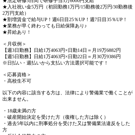
★法定研修3日間で研修手当3万6000円支給
★入社祝い金5万円（初回勤務1万円/15勤務後2万円/30勤務後
2万円支給）
★割増賃金で給与UP！週6日目25％UP！週7日目35％UP！
★業務が早く終わっても日給保障あり♪
★昇給あり！
＜月収例＞
【週3日勤務】日給1万4063円×日勤14日＝月19万6882円
【週5日勤務】日給1万4063円×日勤22日＝月30万9386円
※日払い・週払いから支払い方法選択可能です！
＜応募資格＞
・高校生不可
以下の内容に該当する方は、法律により警備業で働くことが
出来ません。
・18歳未満の方
・破産開始決定を受けた方（復権した方は除く）
・過去5年以内に刑事処分を受けた又は警備業法違反をした
方