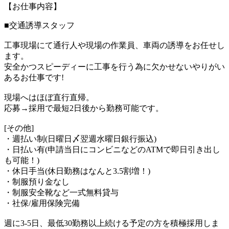
【お仕事内容】
■交通誘導スタッフ
工事現場にて通行人や現場の作業員、車両の誘導をお任せし
ます。
安全かつスピーディーに工事を行う為に欠かせないやりがい
あるお仕事です!
現場へはほぼ直行直帰。
応募→採用で最短2日後から勤務可能です。
[その他]
・週払い制(日曜日〆翌週水曜日銀行振込)
・日払い有(申請当日にコンビニなどのATMで即日引き出し
も可能！)
・休日手当(休日勤務はなんと3.5割増！)
・制服預り金なし
・制服安全靴など一式無料貸与
・社保/雇用保険完備
週に3-5日、最低30勤務以上続ける予定の方を積極採用しま