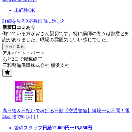
未経験OK
詳細を見る
応募画面に進む
新着口コミあり
働いている方が皆さん親切です。特に講師の方々は熱意と知
識がありました。職場の雰囲気もいい感じでした。
もっと見る
アルバイト・パート
あと2日で掲載終了
三和警備保障株式会社 横浜支社
高日給＆日払いで稼げる日勤【交通警備】経験一切不問！電
話面接で即採用！
警備スタッフ
日給
12,000
円〜
15,850
円