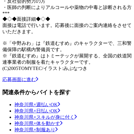
・反社会的勢力の方
・医師の判断によりアルコールや薬物の中毒と診断される方
***
◆◇◆面接詳細◆◇◆
面接は電話で行います。応募後に面接のご案内連絡をさせて
いただきます。
※「中野みわ」は『鉄道むすめ』のキャラクターで、三和警
備保障の駅構内警備員です。
※『鉄道むすめ』はトミーテックが展開する、全国の鉄道関
連事業者の制服を着たキャラクターです。
(C)2005TOMYTEC/イラスト:みぶなつき
応募画面に進む
関連条件からバイトを探す
神奈川県×週払いOK
神奈川県×日払いOK
神奈川県×スキルが身に付く
神奈川県×体を動かす
神奈川県×制服あり