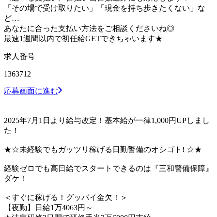
「その場で受け取りたい」「現金を持ち歩きたくない」な
ど…
あなたに合った支払い方法をご相談くださいね◎
最速1週間以内で初任給GETできちゃいます★
求人番号
1363712
応募画面に進む
2025年7月1日より給与改定！基本給が一律1,000円UPしまし
た！
★☆未経験でもガッツリ稼げる日勤警備のオシゴト! ☆★
経験ゼロでも高日給でスタートできるのは『三和警備保障』
ダケ！
＜すぐに稼げる！グッバイ金欠！＞
【夜勤】日給1万4063円～