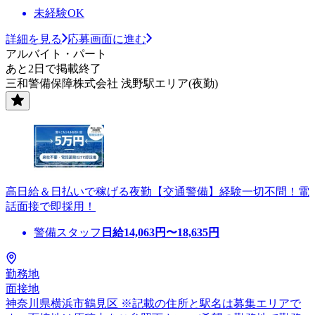
未経験OK
詳細を見る
応募画面に進む
アルバイト・パート
あと2日で掲載終了
三和警備保障株式会社 浅野駅エリア(夜勤)
高日給＆日払いで稼げる夜勤【交通警備】経験一切不問！電
話面接で即採用！
警備スタッフ
日給
14,063
円〜
18,635
円
勤務地
面接地
神奈川県横浜市鶴見区 ※記載の住所と駅名は募集エリアで