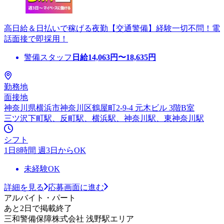
高日給＆日払いで稼げる夜勤【交通警備】経験一切不問！電
話面接で即採用！
警備スタッフ
日給
14,063
円〜
18,635
円
勤務地
面接地
神奈川県横浜市神奈川区鶴屋町2-9-4 元木ビル 3階B室
三ツ沢下町駅、反町駅、横浜駅、神奈川駅、東神奈川駅
シフト
1日8時間 週3日からOK
未経験OK
詳細を見る
応募画面に進む
アルバイト・パート
あと2日で掲載終了
三和警備保障株式会社 浅野駅エリア