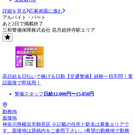
詳細を見る
応募画面に進む
アルバイト・パート
あと2日で掲載終了
三和警備保障株式会社 花月総持寺駅エリア
高日給＆日払いで稼げる日勤【交通警備】経験一切不問！電
話面接で即採用！
警備スタッフ
日給
12,000
円〜
15,850
円
勤務地
面接地
神奈川県横浜市鶴見区 ※記載の住所と駅名は募集エリアで
す。面接地は原稿内をご参照下さい。(希望の勤務地で勤務