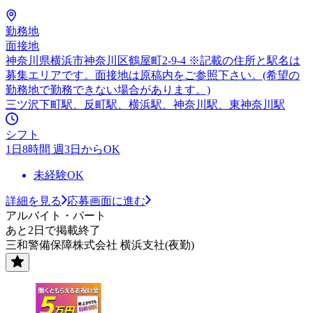
勤務地
面接地
神奈川県横浜市神奈川区鶴屋町2-9-4 ※記載の住所と駅名は
募集エリアです。面接地は原稿内をご参照下さい。(希望の
勤務地で勤務できない場合があります。)
三ツ沢下町駅、反町駅、横浜駅、神奈川駅、東神奈川駅
シフト
1日8時間 週3日からOK
未経験OK
詳細を見る
応募画面に進む
アルバイト・パート
あと2日で掲載終了
三和警備保障株式会社 横浜支社(夜勤)