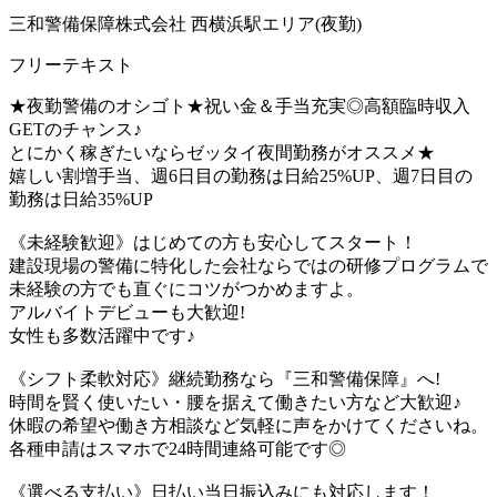
三和警備保障株式会社 西横浜駅エリア(夜勤)
フリーテキスト
★夜勤警備のオシゴト★祝い金＆手当充実◎高額臨時収入
GETのチャンス♪
とにかく稼ぎたいならゼッタイ夜間勤務がオススメ★
嬉しい割増手当、週6日目の勤務は日給25%UP、週7日目の
勤務は日給35%UP
《未経験歓迎》はじめての方も安心してスタート！
建設現場の警備に特化した会社ならではの研修プログラムで
未経験の方でも直ぐにコツがつかめますよ。
アルバイトデビューも大歓迎!
女性も多数活躍中です♪
《シフト柔軟対応》継続勤務なら『三和警備保障』へ!
時間を賢く使いたい・腰を据えて働きたい方など大歓迎♪
休暇の希望や働き方相談など気軽に声をかけてくださいね。
各種申請はスマホで24時間連絡可能です◎
《選べる支払い》日払い当日振込みにも対応します！