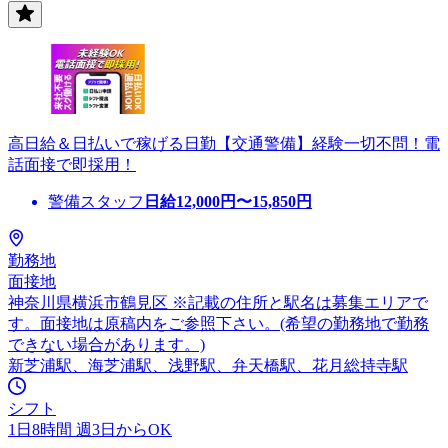
高日給＆日払いで稼げる日勤【交通警備】経験一切不問！電
話面接で即採用！
警備スタッフ
日給
12,000
円〜
15,850
円
勤務地
面接地
神奈川県横浜市鶴見区 ※記載の住所と駅名は募集エリアで
す。面接地は原稿内をご参照下さい。(希望の勤務地で勤務
できない場合があります。)
新芝浦駅、海芝浦駅、浅野駅、弁天橋駅、花月総持寺駅
シフト
1日8時間 週3日からOK