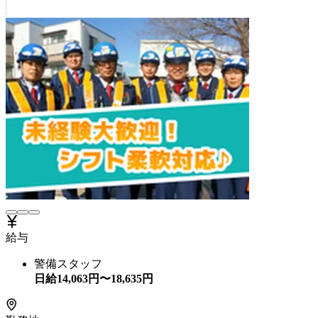
給与
警備スタッフ
日給
14,063
円〜
18,635
円