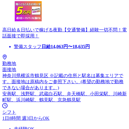
高日給＆日払いで稼げる夜勤【交通警備】経験一切不問！電
話面接で即採用！
警備スタッフ
日給
14,063
円〜
18,635
円
勤務地
面接地
神奈川県横浜市鶴見区 ※記載の住所と駅名は募集エリアで
す。面接地は原稿内をご参照下さい。(希望の勤務地で勤務
できない場合があります。)
安善駅、浅野駅、武蔵白石駅、弁天橋駅、小田栄駅、川崎新
町駅、浜川崎駅、鶴見駅、京急鶴見駅
シフト
1日8時間 週3日からOK
未経験OK