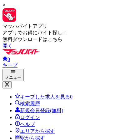
×
マッハバイトアプリ
アプリでお得にバイト探し！
無料ダウンロードはこちら
開く
0
キープ
メニュー
キープした求人を見る
0
検索履歴
新規会員登録(無料)
ログイン
ヘルプ
エリアから探す
駅から探す