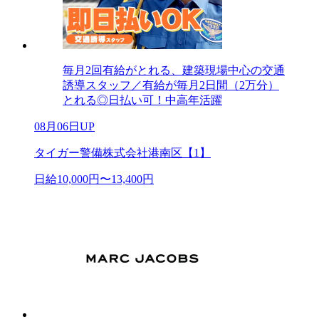
毎月2回有給がとれる、建築現場中心の交通
誘導スタッフ／有給が毎月2日間（2万分）
とれる◎日払い可！中高年活躍
08月06日UP
タイガー警備株式会社港南区【1】
日給10,000円〜13,400円