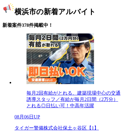
横浜市の新着アルバイト
新着案件378件掲載中！
毎月2回有給がとれる、建築現場中心の交通
誘導スタッフ／有給が毎月2日間（2万分）
とれる◎日払い可！中高年活躍
08月06日UP
タイガー警備株式会社保土ヶ谷区【1】