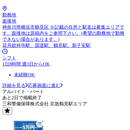
勤務地
面接地
神奈川県横浜市鶴見区 ※記載の住所と駅名は募集エリアで
す。面接地は原稿内をご参照下さい。(希望の勤務地で勤務
できない場合があります。)
花月総持寺駅、国道駅、鶴見駅、新子安駅
シフト
1日8時間 週3日からOK
未経験OK
詳細を見る
応募画面に進む
アルバイト・パート
あと2日で掲載終了
三和警備保障株式会社 京急鶴見駅エリア