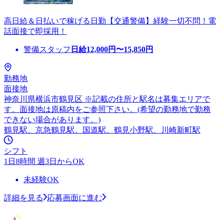
高日給＆日払いで稼げる日勤【交通警備】経験一切不問！電
話面接で即採用！
警備スタッフ
日給
12,000
円〜
15,850
円
勤務地
面接地
神奈川県横浜市鶴見区 ※記載の住所と駅名は募集エリアで
す。面接地は原稿内をご参照下さい。(希望の勤務地で勤務
できない場合があります。)
鶴見駅、京急鶴見駅、国道駅、鶴見小野駅、川崎新町駅
シフト
1日8時間 週3日からOK
未経験OK
詳細を見る
応募画面に進む