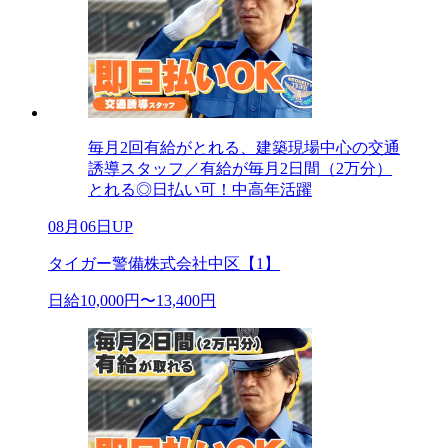
毎月2回有給がとれる、建築現場中心の交通
誘導スタッフ／有給が毎月2日間（2万分）
とれる◎日払い可！中高年活躍
08月06日UP
タイガー警備株式会社中区【1】
日給10,000円〜13,400円