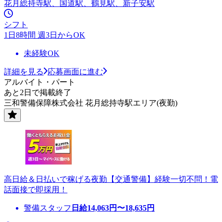
花月総持寺駅、国道駅、鶴見駅、新子安駅
シフト
1日8時間 週3日からOK
未経験OK
詳細を見る
応募画面に進む
アルバイト・パート
あと2日で掲載終了
三和警備保障株式会社 花月総持寺駅エリア(夜勤)
高日給＆日払いで稼げる夜勤【交通警備】経験一切不問！電
話面接で即採用！
警備スタッフ
日給
14,063
円〜
18,635
円