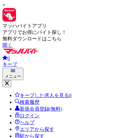
×
マッハバイトアプリ
アプリでお得にバイト探し！
無料ダウンロードはこちら
開く
0
キープ
メニュー
キープした求人を見る
0
検索履歴
新規会員登録(無料)
ログイン
ヘルプ
エリアから探す
駅から探す