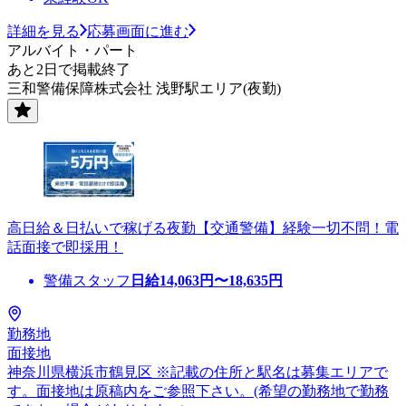
詳細を見る
応募画面に進む
アルバイト・パート
あと2日で掲載終了
三和警備保障株式会社 浅野駅エリア(夜勤)
高日給＆日払いで稼げる夜勤【交通警備】経験一切不問！電
話面接で即採用！
警備スタッフ
日給
14,063
円〜
18,635
円
勤務地
面接地
神奈川県横浜市鶴見区 ※記載の住所と駅名は募集エリアで
す。面接地は原稿内をご参照下さい。(希望の勤務地で勤務