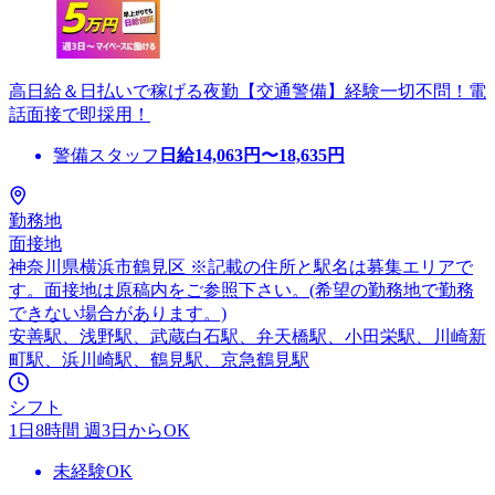
高日給＆日払いで稼げる夜勤【交通警備】経験一切不問！電
話面接で即採用！
警備スタッフ
日給
14,063
円〜
18,635
円
勤務地
面接地
神奈川県横浜市鶴見区 ※記載の住所と駅名は募集エリアで
す。面接地は原稿内をご参照下さい。(希望の勤務地で勤務
できない場合があります。)
安善駅、浅野駅、武蔵白石駅、弁天橋駅、小田栄駅、川崎新
町駅、浜川崎駅、鶴見駅、京急鶴見駅
シフト
1日8時間 週3日からOK
未経験OK