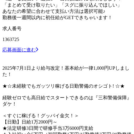
「まとめて受け取りたい」「スグに振り込んでほしい」
あなたの希望に合わせて支払い方法は選択可能♪
勤務後一週間以内に初任給がGETできちゃいます！
求人番号
1363725
応募画面に進む
2025年7月1日より給与改定！基本給が一律1,000円UPしまし
た！
★☆未経験でもガッツリ稼げる日勤警備のオシゴト! ☆★
経験ゼロでも高日給でスタートできるのは『三和警備保障』
ダケ！
＜すぐに稼げる！グッバイ金欠！＞
【日勤】日給1万2000円～
★法定研修3日間で研修手当3万6000円支給