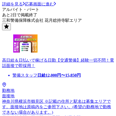
詳細を見る
応募画面に進む
アルバイト・パート
あと2日で掲載終了
三和警備保障株式会社 花月総持寺駅エリア
高日給＆日払いで稼げる日勤【交通警備】経験一切不問！電
話面接で即採用！
警備スタッフ
日給
12,000
円〜
15,850
円
勤務地
面接地
神奈川県横浜市鶴見区 ※記載の住所と駅名は募集エリアで
す。面接地は原稿内をご参照下さい。(希望の勤務地で勤務
できない場合があります。)