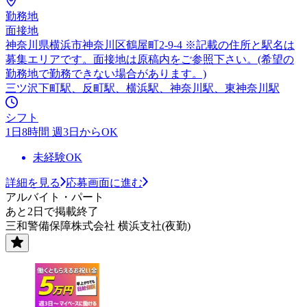
勤務地
面接地
神奈川県横浜市神奈川区鶴屋町2-9-4 ※記載の住所と駅名は
募集エリアです。面接地は原稿内をご参照下さい。(希望の
勤務地で勤務できない場合があります。)
三ツ沢下町駅、反町駅、横浜駅、神奈川駅、東神奈川駅
シフト
1日8時間 週3日からOK
未経験OK
詳細を見る
応募画面に進む
アルバイト・パート
あと2日で掲載終了
三和警備保障株式会社 横浜支社(夜勤)