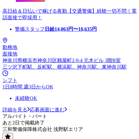
高日給＆日払いで稼げる夜勤【交通警備】経験一切不問！電
話面接で即採用！
警備スタッフ
日給
14,063
円〜
18,635
円
勤務地
面接地
神奈川県横浜市神奈川区鶴屋町2-9-4 元木ビル 3階B室
三ツ沢下町駅、反町駅、横浜駅、神奈川駅、東神奈川駅
シフト
1日8時間 週3日からOK
未経験OK
詳細を見る
応募画面に進む
アルバイト・パート
あと2日で掲載終了
三和警備保障株式会社 浅野駅エリア