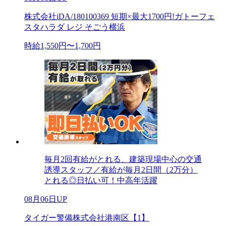
株式会社iDA/180100369 短期×最大1700円!ガトーフェ
スタハラダ レジ そごう横浜
時給1,550円〜1,700円
毎月2回有給がとれる、建築現場中心の交通
誘導スタッフ／有給が毎月2日間（2万分）
とれる◎日払い可！中高年活躍
08月06日UP
タイガー警備株式会社港南区【1】