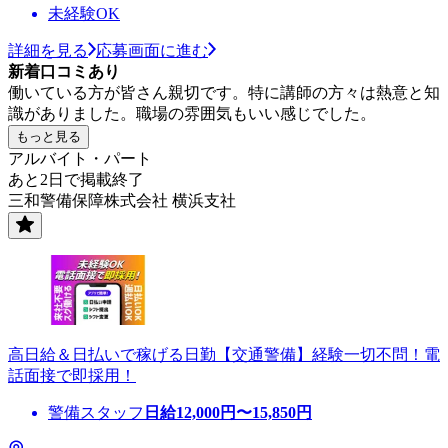
未経験OK
詳細を見る
応募画面に進む
新着口コミあり
働いている方が皆さん親切です。特に講師の方々は熱意と知
識がありました。職場の雰囲気もいい感じでした。
もっと見る
アルバイト・パート
あと2日で掲載終了
三和警備保障株式会社 横浜支社
高日給＆日払いで稼げる日勤【交通警備】経験一切不問！電
話面接で即採用！
警備スタッフ
日給
12,000
円〜
15,850
円