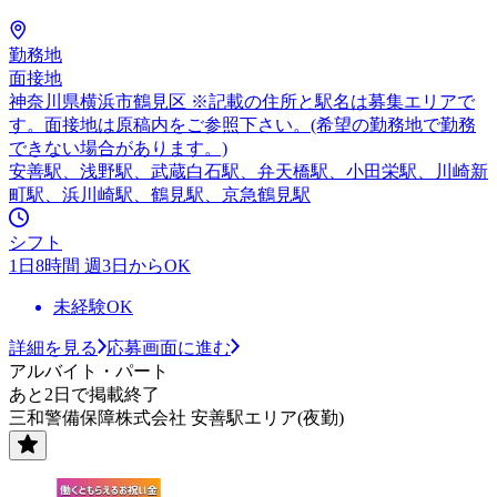
勤務地
面接地
神奈川県横浜市鶴見区 ※記載の住所と駅名は募集エリアで
す。面接地は原稿内をご参照下さい。(希望の勤務地で勤務
できない場合があります。)
安善駅、浅野駅、武蔵白石駅、弁天橋駅、小田栄駅、川崎新
町駅、浜川崎駅、鶴見駅、京急鶴見駅
シフト
1日8時間 週3日からOK
未経験OK
詳細を見る
応募画面に進む
アルバイト・パート
あと2日で掲載終了
三和警備保障株式会社 安善駅エリア(夜勤)