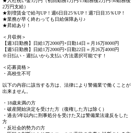
★入社祝い金5万円（初回勤務1万円/15勤務後2万円/30勤務後
2万円支給）
★割増賃金で給与UP！週6日目25％UP！週7日目35％UP！
★業務が早く終わっても日給保障あり♪
★昇給あり！
＜月収例＞
【週3日勤務】日給1万2000円×日勤14日＝月16万8000円
【週5日勤務】日給1万2000円×日勤22日＝月26万4000円
※日払い・週払いから支払い方法選択可能です！
＜応募資格＞
・高校生不可
以下の内容に該当する方は、法律により警備業で働くことが
出来ません。
・18歳未満の方
・破産開始決定を受けた方（復権した方は除く）
・過去5年以内に刑事処分を受けた又は警備業法違反をした
方
・反社会的勢力の方