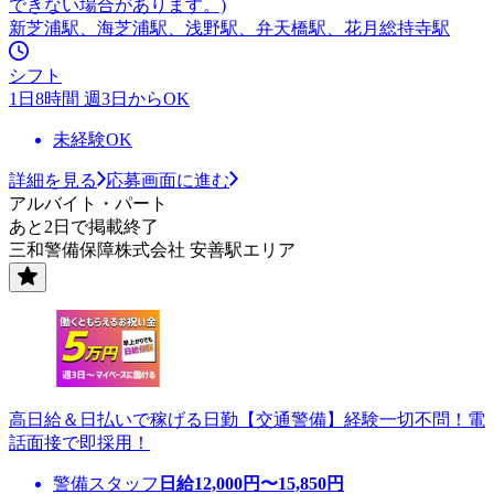
できない場合があります。)
新芝浦駅、海芝浦駅、浅野駅、弁天橋駅、花月総持寺駅
シフト
1日8時間 週3日からOK
未経験OK
詳細を見る
応募画面に進む
アルバイト・パート
あと2日で掲載終了
三和警備保障株式会社 安善駅エリア
高日給＆日払いで稼げる日勤【交通警備】経験一切不問！電
話面接で即採用！
警備スタッフ
日給
12,000
円〜
15,850
円