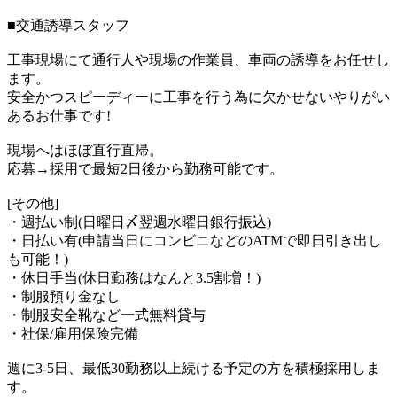
■交通誘導スタッフ
工事現場にて通行人や現場の作業員、車両の誘導をお任せし
ます。
安全かつスピーディーに工事を行う為に欠かせないやりがい
あるお仕事です!
現場へはほぼ直行直帰。
応募→採用で最短2日後から勤務可能です。
[その他]
・週払い制(日曜日〆翌週水曜日銀行振込)
・日払い有(申請当日にコンビニなどのATMで即日引き出し
も可能！)
・休日手当(休日勤務はなんと3.5割増！)
・制服預り金なし
・制服安全靴など一式無料貸与
・社保/雇用保険完備
週に3-5日、最低30勤務以上続ける予定の方を積極採用しま
す。