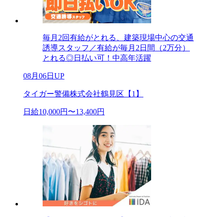
毎月2回有給がとれる、建築現場中心の交通
誘導スタッフ／有給が毎月2日間（2万分）
とれる◎日払い可！中高年活躍
08月06日UP
タイガー警備株式会社鶴見区【1】
日給10,000円〜13,400円