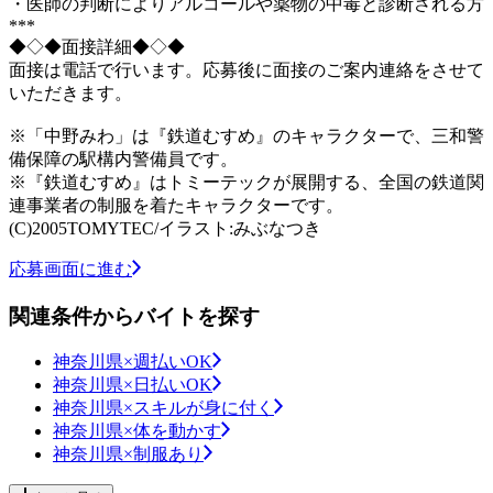
・医師の判断によりアルコールや薬物の中毒と診断される方
***
◆◇◆面接詳細◆◇◆
面接は電話で行います。応募後に面接のご案内連絡をさせて
いただきます。
※「中野みわ」は『鉄道むすめ』のキャラクターで、三和警
備保障の駅構内警備員です。
※『鉄道むすめ』はトミーテックが展開する、全国の鉄道関
連事業者の制服を着たキャラクターです。
(C)2005TOMYTEC/イラスト:みぶなつき
応募画面に進む
関連条件からバイトを探す
神奈川県×週払いOK
神奈川県×日払いOK
神奈川県×スキルが身に付く
神奈川県×体を動かす
神奈川県×制服あり