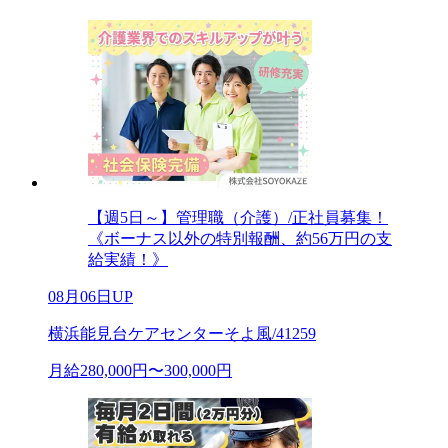
【週5日～】管理職（介護）/正社員募集！
《ボーナス以外の特別報酬、約56万円の支
給実績！》
08月06日UP
横浜能見台ケアセンターそよ風/41259
月給280,000円〜300,000円