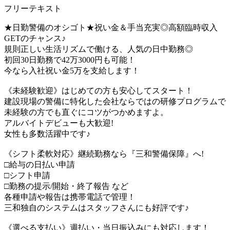
フリーテキスト
★日勤警備のオシゴト★祝い金＆手当充実◎高額臨時収入
GETのチャンス♪
規則正しい生活リズムで働ける、人気の日中勤務◎
初回30日勤務で42万3000円も可能！
今なら入社祝い金5万を支給します！
《未経験歓迎》はじめての方も安心してスタート！
建設現場の警備に特化した会社ならではの研修プログラムで
未経験の方でも直ぐにコツがつかめますよ。
アルバイトデビューも大歓迎!
女性も多数活躍中です♪
《シフト柔軟対応》継続勤務なら『三和警備保障』へ!
□給与の日払い申請
□シフト申請
□勤務の提示/開始・終了報告 など
各種申請や報告は携帯電話で管理！
三和独自のシステムはスタッフさんにも好評です♪
《選べる支払い》週払い・当日振込みにも対応します！