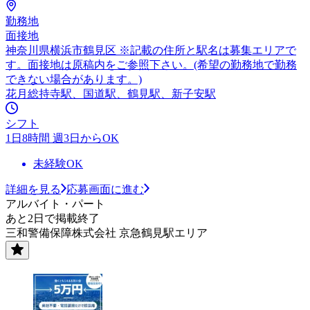
勤務地
面接地
神奈川県横浜市鶴見区 ※記載の住所と駅名は募集エリアで
す。面接地は原稿内をご参照下さい。(希望の勤務地で勤務
できない場合があります。)
花月総持寺駅、国道駅、鶴見駅、新子安駅
シフト
1日8時間 週3日からOK
未経験OK
詳細を見る
応募画面に進む
アルバイト・パート
あと2日で掲載終了
三和警備保障株式会社 京急鶴見駅エリア