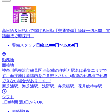
高日給＆日払いで稼げる日勤【交通警備】経験一切不問！電
話面接で即採用！
警備スタッフ
日給
12,000
円〜
15,850
円
勤務地
面接地
神奈川県横浜市鶴見区 ※記載の住所と駅名は募集エリアで
す。面接地は原稿内をご参照下さい。(希望の勤務地で勤務
できない場合があります。)
新芝浦駅、海芝浦駅、浅野駅、弁天橋駅、花月総持寺駅
シフト
1日8時間 週3日からOK
未経験OK