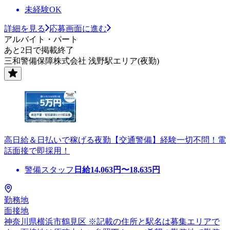
未経験OK
詳細を見る
応募画面に進む
アルバイト・パート
あと2日で掲載終了
三和警備保障株式会社 浅野駅エリア(夜勤)
高日給＆日払いで稼げる夜勤【交通警備】経験一切不問！電
話面接で即採用！
警備スタッフ
日給
14,063
円〜
18,635
円
勤務地
面接地
神奈川県横浜市鶴見区 ※記載の住所と駅名は募集エリアで