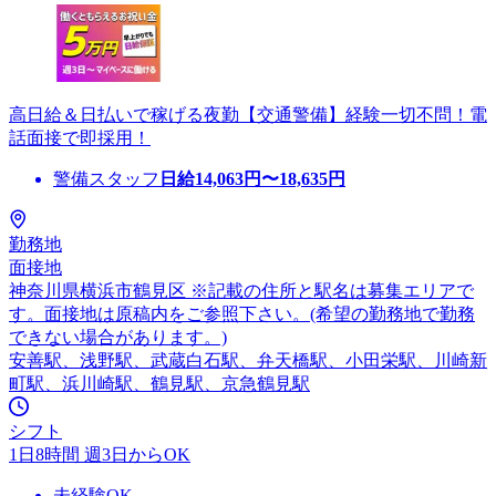
高日給＆日払いで稼げる夜勤【交通警備】経験一切不問！電
話面接で即採用！
警備スタッフ
日給
14,063
円〜
18,635
円
勤務地
面接地
神奈川県横浜市鶴見区 ※記載の住所と駅名は募集エリアで
す。面接地は原稿内をご参照下さい。(希望の勤務地で勤務
できない場合があります。)
安善駅、浅野駅、武蔵白石駅、弁天橋駅、小田栄駅、川崎新
町駅、浜川崎駅、鶴見駅、京急鶴見駅
シフト
1日8時間 週3日からOK
未経験OK