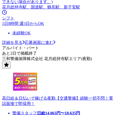
できない場合があります。)
花月総持寺駅、国道駅、鶴見駅、新子安駅
シフト
1日8時間 週3日からOK
未経験OK
詳細を見る
応募画面に進む
アルバイト・パート
あと2日で掲載終了
三和警備保障株式会社 花月総持寺駅エリア(夜勤)
高日給＆日払いで稼げる夜勤【交通警備】経験一切不問！電
話面接で即採用！
警備スタッフ
日給
14,063
円〜
18,635
円