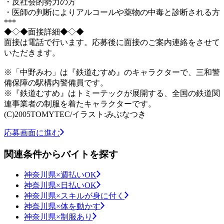
・反社会的勢力の方
・医師の判断によりアルコールや薬物の中毒と診断される方
***
◆◇◆面接詳細◆◇◆
面接は電話で行います。応募後に面接のご案内連絡をさせて
いただきます。
※「中野みわ」は『鉄道むすめ』のキャラクターで、三和警
備保障の駅構内警備員です。
※『鉄道むすめ』はトミーテックが展開する、全国の鉄道関
連事業者の制服を着たキャラクターです。
(C)2005TOMYTEC/イラスト:みぶなつき
応募画面に進む
関連条件からバイトを探す
神奈川県×週払いOK
神奈川県×日払いOK
神奈川県×スキルが身に付く
神奈川県×体を動かす
神奈川県×制服あり