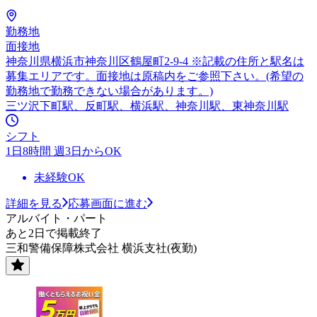
勤務地
面接地
神奈川県横浜市神奈川区鶴屋町2-9-4 ※記載の住所と駅名は
募集エリアです。面接地は原稿内をご参照下さい。(希望の
勤務地で勤務できない場合があります。)
三ツ沢下町駅、反町駅、横浜駅、神奈川駅、東神奈川駅
シフト
1日8時間 週3日からOK
未経験OK
詳細を見る
応募画面に進む
アルバイト・パート
あと2日で掲載終了
三和警備保障株式会社 横浜支社(夜勤)