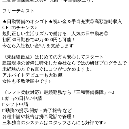
三和警備保障株式会社 元町・中華街駅エリア
フリーテキスト
★日勤警備のオシゴト★祝い金＆手当充実◎高額臨時収入
GETのチャンス♪
規則正しい生活リズムで働ける、人気の日中勤務◎
初回30日勤務で42万3000円も可能！
今なら入社祝い金5万を支給します！
《未経験歓迎》はじめての方も安心してスタート！
建設現場の警備に特化した会社ならではの研修プログラムで
未経験の方でも直ぐにコツがつかめますよ。
アルバイトデビューも大歓迎!
女性も多数活躍中です♪
《シフト柔軟対応》継続勤務なら『三和警備保障』へ!
□給与の日払い申請
□シフト申請
□勤務の提示/開始・終了報告 など
各種申請や報告は携帯電話で管理！
三和独自のシステムはスタッフさんにも好評です♪