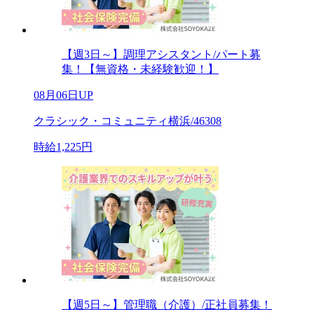
【週3日～】調理アシスタント/パート募
集！【無資格・未経験歓迎！】
08月06日UP
クラシック・コミュニティ横浜/46308
時給1,225円
【週5日～】管理職（介護）/正社員募集！