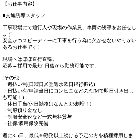
【お仕事内容】
■交通誘導スタッフ
工事現場にて通行人や現場の作業員、車両の誘導をお任せし
ます。
安全かつスピーディーに工事を行う為に欠かせないやりがい
あるお仕事です!
現場へはほぼ直行直帰。
応募→採用で最短2日後から勤務可能です。
[その他]
・週払い制(日曜日〆翌週水曜日銀行振込)
・日払い有(申請当日にコンビニなどのATMで即日引き出し
も可能！)
・休日手当(休日勤務はなんと3.5割増！)
・制服預り金なし
・制服安全靴など一式無料貸与
・社保/雇用保険完備
週に3-5日、最低30勤務以上続ける予定の方を積極採用しま