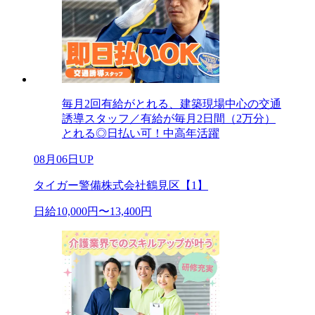
毎月2回有給がとれる、建築現場中心の交通
誘導スタッフ／有給が毎月2日間（2万分）
とれる◎日払い可！中高年活躍
08月06日UP
タイガー警備株式会社鶴見区【1】
日給10,000円〜13,400円