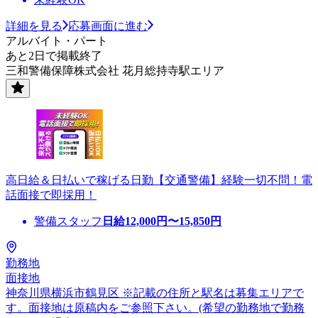
詳細を見る
応募画面に進む
アルバイト・パート
あと2日で掲載終了
三和警備保障株式会社 花月総持寺駅エリア
高日給＆日払いで稼げる日勤【交通警備】経験一切不問！電
話面接で即採用！
警備スタッフ
日給
12,000
円〜
15,850
円
勤務地
面接地
神奈川県横浜市鶴見区 ※記載の住所と駅名は募集エリアで
す。面接地は原稿内をご参照下さい。(希望の勤務地で勤務