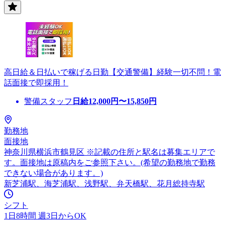
高日給＆日払いで稼げる日勤【交通警備】経験一切不問！電
話面接で即採用！
警備スタッフ
日給
12,000
円〜
15,850
円
勤務地
面接地
神奈川県横浜市鶴見区 ※記載の住所と駅名は募集エリアで
す。面接地は原稿内をご参照下さい。(希望の勤務地で勤務
できない場合があります。)
新芝浦駅、海芝浦駅、浅野駅、弁天橋駅、花月総持寺駅
シフト
1日8時間 週3日からOK