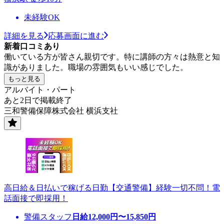
未経験OK
詳細を見る
応募画面に進む
新着口コミあり
働いている方が皆さん親切です。特に講師の方々は熱意と知
識がありました。職場の雰囲気もいい感じでした。
もっと見る
アルバイト・パート
あと2日で掲載終了
三和警備保障株式会社 横浜支社
高日給＆日払いで稼げる日勤【交通警備】経験一切不問！電
話面接で即採用！
警備スタッフ
日給
12,000
円〜
15,850
円