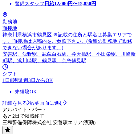
警備スタッフ
日給
12,000
円〜
15,850
円
勤務地
面接地
神奈川県横浜市鶴見区 ※記載の住所と駅名は募集エリアで
す。面接地は原稿内をご参照下さい。(希望の勤務地で勤務
できない場合があります。)
安善駅、浅野駅、武蔵白石駅、弁天橋駅、小田栄駅、川崎新
町駅、浜川崎駅、鶴見駅、京急鶴見駅
シフト
1日8時間 週3日からOK
未経験OK
詳細を見る
応募画面に進む
アルバイト・パート
あと2日で掲載終了
三和警備保障株式会社 安善駅エリア(夜勤)