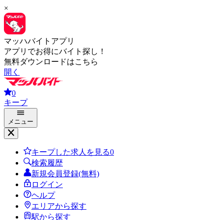
×
マッハバイトアプリ
アプリでお得にバイト探し！
無料ダウンロードはこちら
開く
0
キープ
メニュー
キープした求人を見る
0
検索履歴
新規会員登録(無料)
ログイン
ヘルプ
エリアから探す
駅から探す