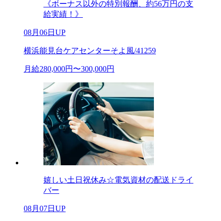
《ボーナス以外の特別報酬、約56万円の支
給実績！》
08月06日UP
横浜能見台ケアセンターそよ風/41259
月給280,000円〜300,000円
嬉しい土日祝休み☆電気資材の配送ドライ
バー
08月07日UP