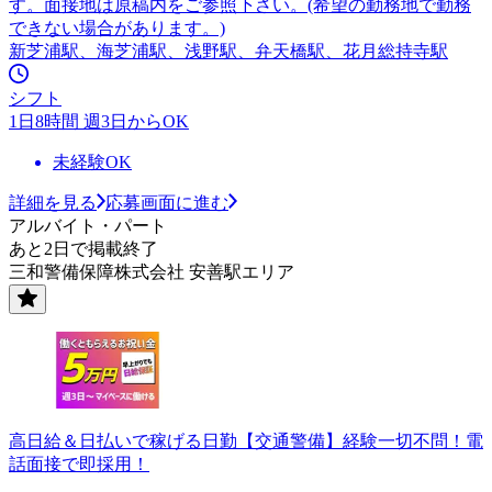
す。面接地は原稿内をご参照下さい。(希望の勤務地で勤務
できない場合があります。)
新芝浦駅、海芝浦駅、浅野駅、弁天橋駅、花月総持寺駅
シフト
1日8時間 週3日からOK
未経験OK
詳細を見る
応募画面に進む
アルバイト・パート
あと2日で掲載終了
三和警備保障株式会社 安善駅エリア
高日給＆日払いで稼げる日勤【交通警備】経験一切不問！電
話面接で即採用！