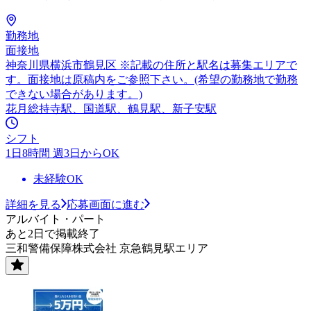
勤務地
面接地
神奈川県横浜市鶴見区 ※記載の住所と駅名は募集エリアで
す。面接地は原稿内をご参照下さい。(希望の勤務地で勤務
できない場合があります。)
花月総持寺駅、国道駅、鶴見駅、新子安駅
シフト
1日8時間 週3日からOK
未経験OK
詳細を見る
応募画面に進む
アルバイト・パート
あと2日で掲載終了
三和警備保障株式会社 京急鶴見駅エリア