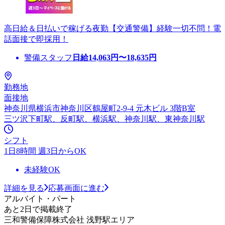
高日給＆日払いで稼げる夜勤【交通警備】経験一切不問！電
話面接で即採用！
警備スタッフ
日給
14,063
円〜
18,635
円
勤務地
面接地
神奈川県横浜市神奈川区鶴屋町2-9-4 元木ビル 3階B室
三ツ沢下町駅、反町駅、横浜駅、神奈川駅、東神奈川駅
シフト
1日8時間 週3日からOK
未経験OK
詳細を見る
応募画面に進む
アルバイト・パート
あと2日で掲載終了
三和警備保障株式会社 浅野駅エリア