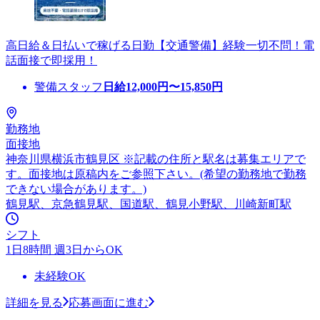
高日給＆日払いで稼げる日勤【交通警備】経験一切不問！電
話面接で即採用！
警備スタッフ
日給
12,000
円〜
15,850
円
勤務地
面接地
神奈川県横浜市鶴見区 ※記載の住所と駅名は募集エリアで
す。面接地は原稿内をご参照下さい。(希望の勤務地で勤務
できない場合があります。)
鶴見駅、京急鶴見駅、国道駅、鶴見小野駅、川崎新町駅
シフト
1日8時間 週3日からOK
未経験OK
詳細を見る
応募画面に進む