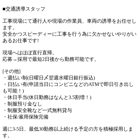
■交通誘導スタッフ
工事現場にて通行人や現場の作業員、車両の誘導をお任せし
ます。
安全かつスピーディーに工事を行う為に欠かせないやりがい
あるお仕事です!
現場へはほぼ直行直帰。
応募→採用で最短2日後から勤務可能です。
[その他]
・週払い制(日曜日〆翌週水曜日銀行振込)
・日払い有(申請当日にコンビニなどのATMで即日引き出し
も可能！)
・休日手当(休日勤務はなんと3.5割増！)
・制服預り金なし
・制服安全靴など一式無料貸与
・社保/雇用保険完備
週に3-5日、最低30勤務以上続ける予定の方を積極採用しま
す。