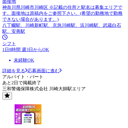
面接地
神奈川県川崎市川崎区 ※記載の住所と駅名は募集エリアで
す。面接地は原稿内をご参照下さい。(希望の勤務地で勤務
できない場合があります。)
八丁畷駅、川崎新町駅、京急川崎駅、浜川崎駅、武蔵白石
駅、安善駅
シフト
1日8時間 週3日からOK
未経験OK
詳細を見る
応募画面に進む
アルバイト・パート
あと2日で掲載終了
三和警備保障株式会社 川崎大師駅エリア