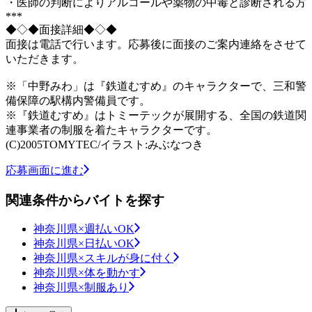
・医師の判断によりアルコールや薬物の中毒と診断される方
***
◆◇◆面接詳細◆◇◆
面接は電話で行います。応募後に面接のご案内連絡をさせて
いただきます。
※「中野みわ」は『鉄道むすめ』のキャラクターで、三和警
備保障の駅構内警備員です。
※『鉄道むすめ』はトミーテックが展開する、全国の鉄道関
連事業者の制服を着たキャラクターです。
(C)2005TOMYTEC/イラスト:みぶなつき
応募画面に進む
関連条件からバイトを探す
神奈川県×週払いOK
神奈川県×日払いOK
神奈川県×スキルが身に付く
神奈川県×体を動かす
神奈川県×制服あり