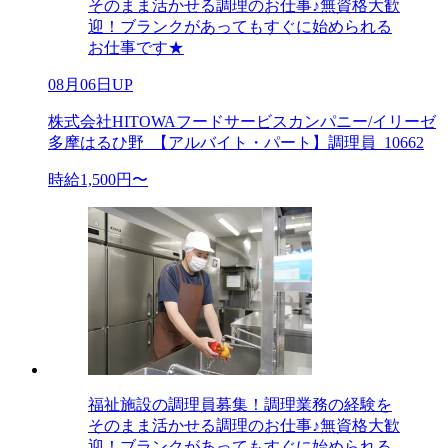
そのまま活かせる調理のお仕事♪無資格大歓
迎！ブランクがあってもすぐに始められる
お仕事です★
08月06日UP
株式会社HITOWAフードサービスカンパニー/イリーゼ
多摩はるひ野_【アルバイト・パート】調理員_10662
時給1,500円〜
福祉施設の調理員募集！調理業務の経験を
そのまま活かせる調理のお仕事♪無資格大歓
迎！ブランクがあってもすぐに始められる