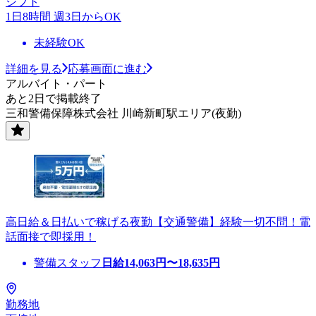
シフト
1日8時間 週3日からOK
未経験OK
詳細を見る
応募画面に進む
アルバイト・パート
あと2日で掲載終了
三和警備保障株式会社 川崎新町駅エリア(夜勤)
高日給＆日払いで稼げる夜勤【交通警備】経験一切不問！電
話面接で即採用！
警備スタッフ
日給
14,063
円〜
18,635
円
勤務地