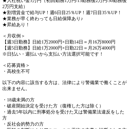
★入社祝い金5万円（初回勤務1万円/15勤務後2万円/30勤務後
2万円支給）
★割増賃金で給与UP！週6日目25％UP！週7日目35％UP！
★業務が早く終わっても日給保障あり♪
★昇給あり！
＜月収例＞
【週3日勤務】日給1万2000円×日勤14日＝月16万8000円
【週5日勤務】日給1万2000円×日勤22日＝月26万4000円
※日払い・週払いから支払い方法選択可能です！
＜応募資格＞
・高校生不可
以下の内容に該当する方は、法律により警備業で働くことが
出来ません。
・18歳未満の方
・破産開始決定を受けた方（復権した方は除く）
・過去5年以内に刑事処分を受けた又は警備業法違反をした
方
・反社会的勢力の方