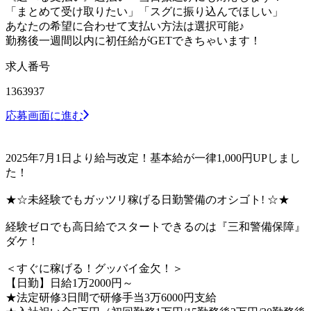
「まとめて受け取りたい」「スグに振り込んでほしい」
あなたの希望に合わせて支払い方法は選択可能♪
勤務後一週間以内に初任給がGETできちゃいます！
求人番号
1363937
応募画面に進む
2025年7月1日より給与改定！基本給が一律1,000円UPしまし
た！
★☆未経験でもガッツリ稼げる日勤警備のオシゴト! ☆★
経験ゼロでも高日給でスタートできるのは『三和警備保障』
ダケ！
＜すぐに稼げる！グッバイ金欠！＞
【日勤】日給1万2000円～
★法定研修3日間で研修手当3万6000円支給