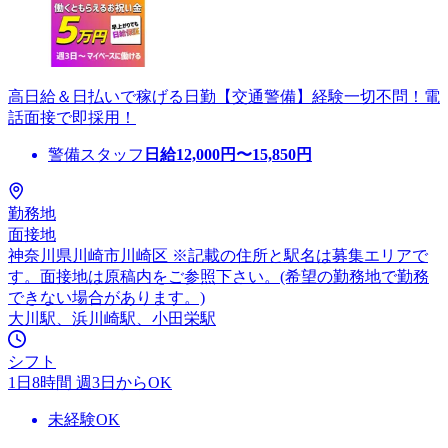
高日給＆日払いで稼げる日勤【交通警備】経験一切不問！電
話面接で即採用！
警備スタッフ
日給
12,000
円〜
15,850
円
勤務地
面接地
神奈川県川崎市川崎区 ※記載の住所と駅名は募集エリアで
す。面接地は原稿内をご参照下さい。(希望の勤務地で勤務
できない場合があります。)
大川駅、浜川崎駅、小田栄駅
シフト
1日8時間 週3日からOK
未経験OK