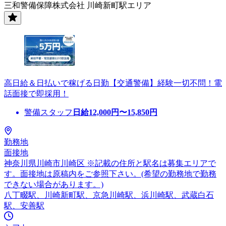
三和警備保障株式会社 川崎新町駅エリア
高日給＆日払いで稼げる日勤【交通警備】経験一切不問！電
話面接で即採用！
警備スタッフ
日給
12,000
円〜
15,850
円
勤務地
面接地
神奈川県川崎市川崎区 ※記載の住所と駅名は募集エリアで
す。面接地は原稿内をご参照下さい。(希望の勤務地で勤務
できない場合があります。)
八丁畷駅、川崎新町駅、京急川崎駅、浜川崎駅、武蔵白石
駅、安善駅