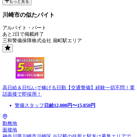
もっと見る
川崎市の似たバイト
アルバイト・パート
あと2日で掲載終了
三和警備保障株式会社 扇町駅エリア
高日給＆日払いで稼げる日勤【交通警備】経験一切不問！電
話面接で即採用！
警備スタッフ
日給
12,000
円〜
15,850
円
勤務地
面接地
神奈川県川崎市川崎区 ※記載の住所と駅名は募集エリアで