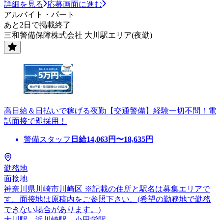
詳細を見る
応募画面に進む
アルバイト・パート
あと2日で掲載終了
三和警備保障株式会社 大川駅エリア(夜勤)
高日給＆日払いで稼げる夜勤【交通警備】経験一切不問！電
話面接で即採用！
警備スタッフ
日給
14,063
円〜
18,635
円
勤務地
面接地
神奈川県川崎市川崎区 ※記載の住所と駅名は募集エリアで
す。面接地は原稿内をご参照下さい。(希望の勤務地で勤務
できない場合があります。)
大川駅、浜川崎駅、小田栄駅