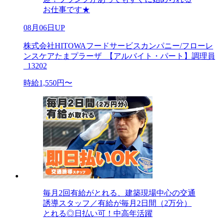
お仕事です★
08月06日UP
株式会社HITOWAフードサービスカンパニー/フローレ
ンスケアたまプラーザ_【アルバイト・パート】調理員
_13202
時給1,550円〜
毎月2回有給がとれる、建築現場中心の交通
誘導スタッフ／有給が毎月2日間（2万分）
とれる◎日払い可！中高年活躍