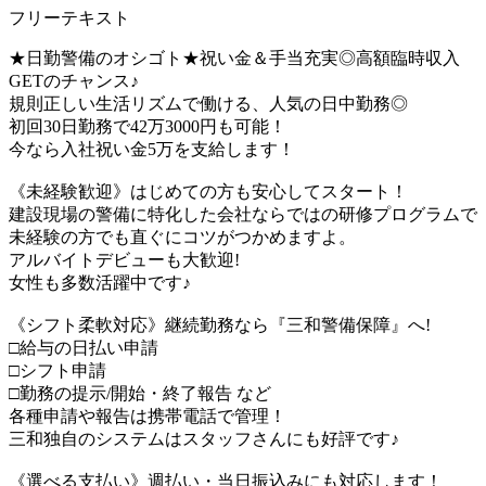
フリーテキスト
★日勤警備のオシゴト★祝い金＆手当充実◎高額臨時収入
GETのチャンス♪
規則正しい生活リズムで働ける、人気の日中勤務◎
初回30日勤務で42万3000円も可能！
今なら入社祝い金5万を支給します！
《未経験歓迎》はじめての方も安心してスタート！
建設現場の警備に特化した会社ならではの研修プログラムで
未経験の方でも直ぐにコツがつかめますよ。
アルバイトデビューも大歓迎!
女性も多数活躍中です♪
《シフト柔軟対応》継続勤務なら『三和警備保障』へ!
□給与の日払い申請
□シフト申請
□勤務の提示/開始・終了報告 など
各種申請や報告は携帯電話で管理！
三和独自のシステムはスタッフさんにも好評です♪
《選べる支払い》週払い・当日振込みにも対応します！