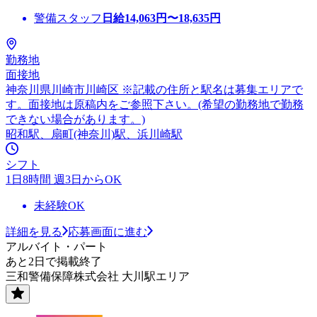
警備スタッフ
日給
14,063
円〜
18,635
円
勤務地
面接地
神奈川県川崎市川崎区 ※記載の住所と駅名は募集エリアで
す。面接地は原稿内をご参照下さい。(希望の勤務地で勤務
できない場合があります。)
昭和駅、扇町(神奈川)駅、浜川崎駅
シフト
1日8時間 週3日からOK
未経験OK
詳細を見る
応募画面に進む
アルバイト・パート
あと2日で掲載終了
三和警備保障株式会社 大川駅エリア