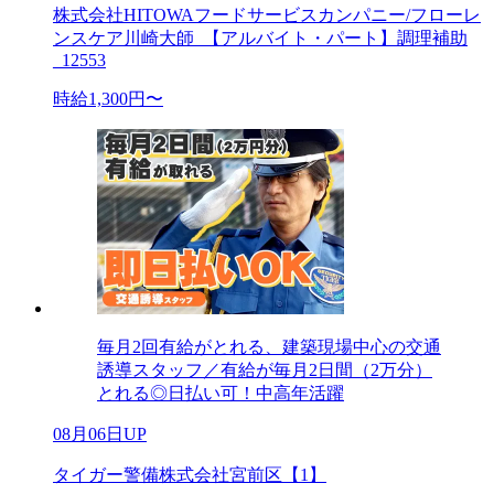
株式会社HITOWAフードサービスカンパニー/フローレ
ンスケア川崎大師_【アルバイト・パート】調理補助
_12553
時給1,300円〜
毎月2回有給がとれる、建築現場中心の交通
誘導スタッフ／有給が毎月2日間（2万分）
とれる◎日払い可！中高年活躍
08月06日UP
タイガー警備株式会社宮前区【1】