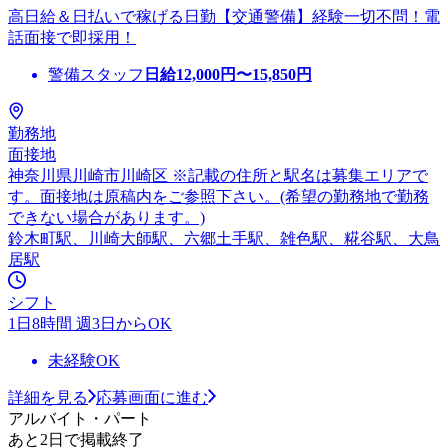
高日給＆日払いで稼げる日勤【交通警備】経験一切不問！電
話面接で即採用！
警備スタッフ
日給
12,000
円〜
15,850
円
勤務地
面接地
神奈川県川崎市川崎区 ※記載の住所と駅名は募集エリアで
す。面接地は原稿内をご参照下さい。(希望の勤務地で勤務
できない場合があります。)
鈴木町駅、川崎大師駅、六郷土手駅、雑色駅、糀谷駅、大鳥
居駅
シフト
1日8時間 週3日からOK
未経験OK
詳細を見る
応募画面に進む
アルバイト・パート
あと2日で掲載終了