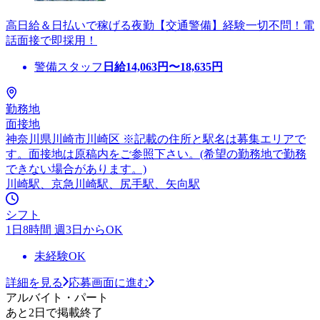
高日給＆日払いで稼げる夜勤【交通警備】経験一切不問！電
話面接で即採用！
警備スタッフ
日給
14,063
円〜
18,635
円
勤務地
面接地
神奈川県川崎市川崎区 ※記載の住所と駅名は募集エリアで
す。面接地は原稿内をご参照下さい。(希望の勤務地で勤務
できない場合があります。)
川崎駅、京急川崎駅、尻手駅、矢向駅
シフト
1日8時間 週3日からOK
未経験OK
詳細を見る
応募画面に進む
アルバイト・パート
あと2日で掲載終了