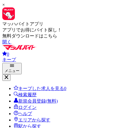
×
マッハバイトアプリ
アプリでお得にバイト探し！
無料ダウンロードはこちら
開く
0
キープ
メニュー
キープした求人を見る
0
検索履歴
新規会員登録(無料)
ログイン
ヘルプ
エリアから探す
駅から探す