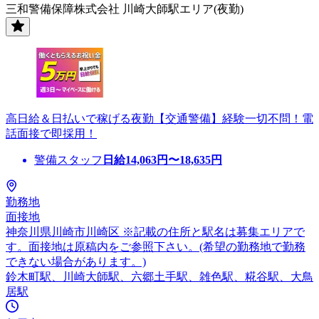
三和警備保障株式会社 川崎大師駅エリア(夜勤)
高日給＆日払いで稼げる夜勤【交通警備】経験一切不問！電
話面接で即採用！
警備スタッフ
日給
14,063
円〜
18,635
円
勤務地
面接地
神奈川県川崎市川崎区 ※記載の住所と駅名は募集エリアで
す。面接地は原稿内をご参照下さい。(希望の勤務地で勤務
できない場合があります。)
鈴木町駅、川崎大師駅、六郷土手駅、雑色駅、糀谷駅、大鳥
居駅