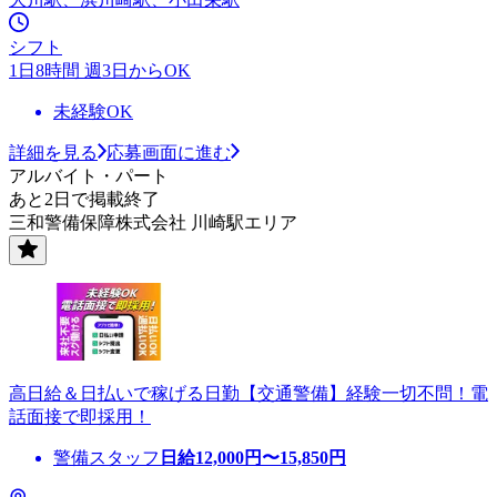
シフト
1日8時間 週3日からOK
未経験OK
詳細を見る
応募画面に進む
アルバイト・パート
あと2日で掲載終了
三和警備保障株式会社 川崎駅エリア
高日給＆日払いで稼げる日勤【交通警備】経験一切不問！電
話面接で即採用！
警備スタッフ
日給
12,000
円〜
15,850
円