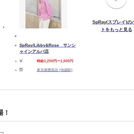
SpRay(スプレイ)の
トをもっと見る
SpRay/Libby&Rose サンシ
ャインアルパ店
時給1,250円〜1,500円
東京都豊島区 (池袋駅)
場！