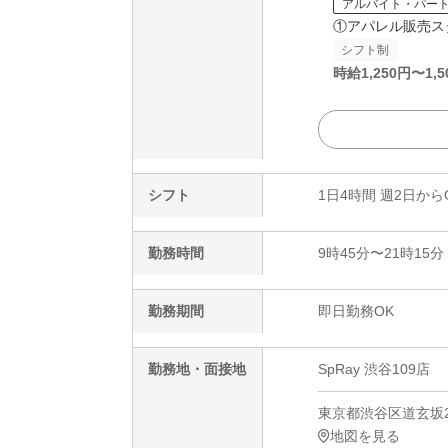
アルバイト・パー
①アパレル販売ス
シフト制
時給
1,250
円〜
1,5
シフト
1日4時間 週2日から
勤務時間
9時45分〜21時15分
勤務期間
即日勤務OK
勤務地・面接地
SpRay 渋谷109店
東京都渋谷区道玄坂2-2
地図を見る