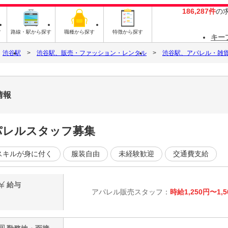
186,287件
の
す
路線・駅から探す
職種から探す
特徴から探す
キー
渋谷駅
渋谷駅、販売・ファッション・レンタル
渋谷駅、アパレル・雑
情報
アパレルスタッフ募集
スキルが身に付く
服装自由
未経験歓迎
交通費支給
給与
アパレル販売スタッフ：
時給1,250円〜1,5