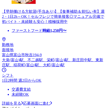
【早朝働ける方歓迎(手当あり)】【食事補助＆前払い有】週
2・1日2h～OK！セルフレジで簡単接客◎マニュアル完備で
初バイト・未経験も安心！積極採用中
ファーストフード
時給
1,250
円〜
勤務地
面接地
富山県富山市秋吉194-9
大泉(富山)駅、不二越駅、栄町(富山)駅、新庄田中駅、東新
庄駅、稲荷町(富山)駅、大町(富山)駅
シフト
1日2時間 週2日からOK
交通費支給
未経験OK
詳細を見る
応募画面に進む