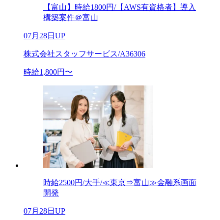
【富山】時給1800円/【AWS有資格者】導入
構築案件＠富山
07月28日UP
株式会社スタッフサービス/A36306
時給1,800円〜
時給2500円/大手/≪東京⇒富山≫金融系画面
開発
07月28日UP