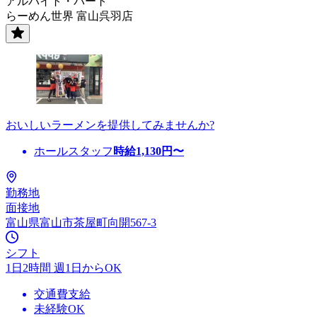
アルバイト・パート
らーめん世界 富山呉羽店
おいしいラーメンを提供してみませんか?
ホールスタッフ
時給
1,130
円〜
勤務地
面接地
富山県富山市茶屋町向開567-3
シフト
1日2時間 週1日からOK
交通費支給
未経験OK