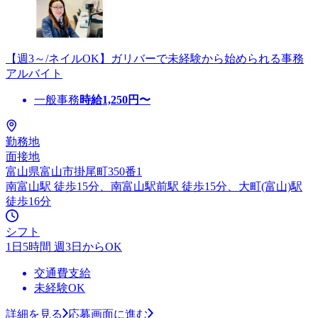
【週3～/ネイルOK】ガリバーで未経験から始められる事務
アルバイト
一般事務
時給
1,250
円〜
勤務地
面接地
富山県富山市掛尾町350番1
南富山駅 徒歩15分、南富山駅前駅 徒歩15分、大町(富山)駅
徒歩16分
シフト
1日5時間 週3日からOK
交通費支給
未経験OK
詳細を見る
応募画面に進む