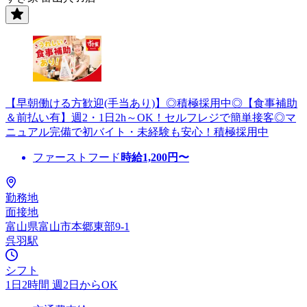
【早朝働ける方歓迎(手当あり)】◎積極採用中◎【食事補助
＆前払い有】週2・1日2h～OK！セルフレジで簡単接客◎マ
ニュアル完備で初バイト・未経験も安心！積極採用中
ファーストフード
時給
1,200
円〜
勤務地
面接地
富山県富山市本郷東部9-1
呉羽駅
シフト
1日2時間 週2日からOK