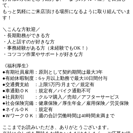
て、
もっと気軽にご来店頂ける場所になるように取り組んでいま
す！
＼こんな方歓迎／
・長期勤務ができる方
・人と話すのが好きな方
・事務経験がある方（未経験でもOK！）
・コツコツ作業やサポートが好きな方
《福利厚生》
●有期社員雇用：原則として契約期間は最大3年
●有給休暇制度：6ヶ月以上勤務で最大10日間付与
●交通費支給 ：上限5万円/月まで／規定有
●車通勤ＯＫ ：規定有／バイク通勤不可
●社員割引 ：クルマ購入／売却／アフターサービス
●社会保険完備：健康保険／厚生年金／雇用保険／労災保険
●ネイルＯＫ ：規定有
●ＷワークＯＫ：週の合計労働時間は40時間未満まで
ここまでお読みいただき、ありがとうございます。