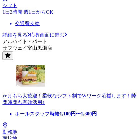
シフト
1日3時間 週1日からOK
交通費支給
詳細を見る
応募画面に進む
アルバイト・パート
サブウェイ富山黒瀬店
かけもち大歓迎！柔軟なシフト制でWワーク応援します！隙
間時間も有効活用♪
ホールスタッフ
時給
1,100
円〜
1,300
円
勤務地
面接地