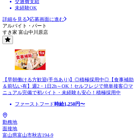
交通費支給
未経験OK
詳細を見る
応募画面に進む
アルバイト・パート
すき家 富山中川原店
【早朝働ける方歓迎(手当あり)】◎積極採用中◎【食事補助
＆前払い有】週2・1日2h～OK！セルフレジで簡単接客◎マ
ニュアル完備で初バイト・未経験も安心！積極採用中
ファーストフード
時給
1,250
円〜
勤務地
面接地
富山県富山市秋吉194-9