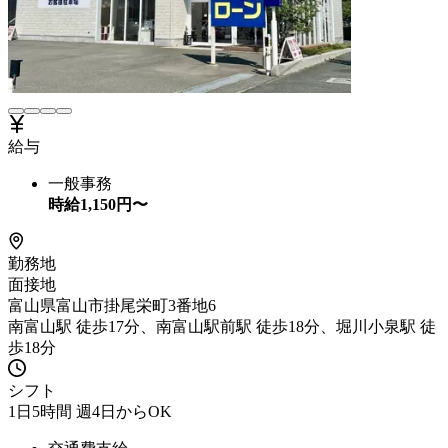
給与
一般事務
時給
1,150
円〜
勤務地
面接地
富山県富山市掛尾栄町3番地6
南富山駅 徒歩17分、南富山駅前駅 徒歩18分、堀川小泉駅 徒
歩18分
シフト
1日5時間 週4日からOK