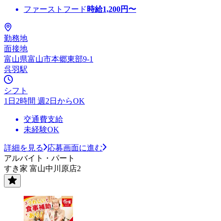
ファーストフード
時給
1,200
円〜
勤務地
面接地
富山県富山市本郷東部9-1
呉羽駅
シフト
1日2時間 週2日からOK
交通費支給
未経験OK
詳細を見る
応募画面に進む
アルバイト・パート
すき家 富山中川原店2