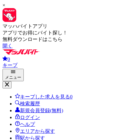
×
マッハバイトアプリ
アプリでお得にバイト探し！
無料ダウンロードはこちら
開く
0
キープ
メニュー
キープした求人を見る
0
検索履歴
新規会員登録(無料)
ログイン
ヘルプ
エリアから探す
駅から探す