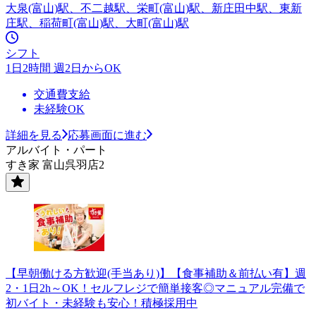
大泉(富山)駅、不二越駅、栄町(富山)駅、新庄田中駅、東新
庄駅、稲荷町(富山)駅、大町(富山)駅
シフト
1日2時間 週2日からOK
交通費支給
未経験OK
詳細を見る
応募画面に進む
アルバイト・パート
すき家 富山呉羽店2
【早朝働ける方歓迎(手当あり)】【食事補助＆前払い有】週
2・1日2h～OK！セルフレジで簡単接客◎マニュアル完備で
初バイト・未経験も安心！積極採用中