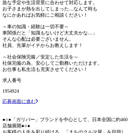
急な予定や生活背景に合わせて対応します。
お子さまが熱を出してしまった…なんて時も
なにかあればお気軽にご相談ください！
～車の知識・経験は一切不要～
車関係だと「知識もないけど大丈夫かな…」
そんな心配は必要ございません。
社員、先輩がイチからお教えします！
～社会保険完備／安定した生活を～
社保完備の為、安心してご勤務いただけます。
お仕事も私生活も充実させてください！
求人番号
1954924
応募画面に進む
●○●「ガリバー」ブランドを中心として、日本全国に約460
店舗展開●○●
お客様の人生を彩り続ける、「まちのクルマ屋」を目指し