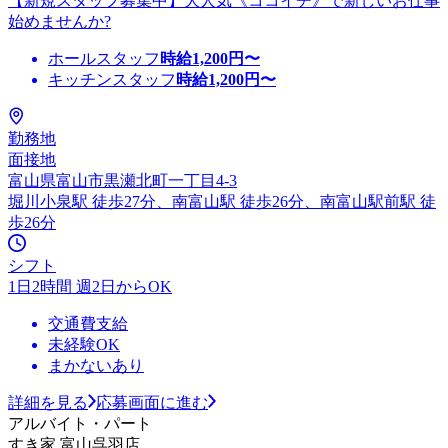
【新規スタッフ募集中】大人気《ココイチ》で新しいお仕事
始めませんか?
ホールスタッフ
時給
1,200
円〜
キッチンスタッフ
時給
1,200
円〜
勤務地
面接地
富山県富山市黒瀬北町一丁目4-3
堀川小泉駅 徒歩27分、南富山駅 徒歩26分、南富山駅前駅 徒
歩26分
シフト
1日2時間 週2日からOK
交通費支給
未経験OK
まかないあり
詳細を見る
応募画面に進む
アルバイト・パート
すき家 富山呉羽店