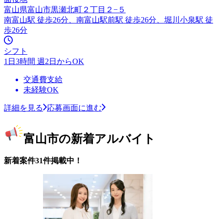
富山県富山市黒瀬北町２丁目２−５
南富山駅 徒歩26分、南富山駅前駅 徒歩26分、堀川小泉駅 徒
歩26分
シフト
1日3時間 週2日からOK
交通費支給
未経験OK
詳細を見る
応募画面に進む
富山市の新着アルバイト
新着案件31件掲載中！