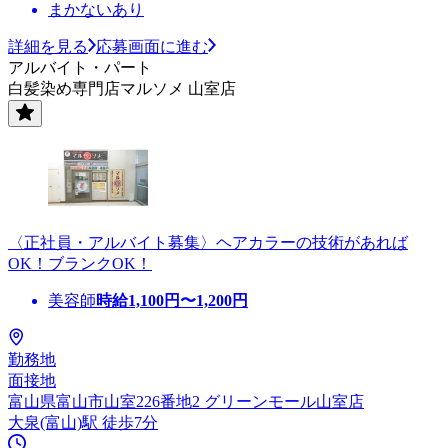
まかないあり
詳細を見る
応募画面に進む
アルバイト・パート
白髪染め専門店マルソメ 山室店
〈正社員・アルバイト募集〉ヘアカラーの技術があれば
OK！ブランクOK！
美容師
時給
1,100
円〜
1,200
円
勤務地
面接地
富山県富山市山室226番地2 グリーンモール山室店
大泉(富山)駅 徒歩7分