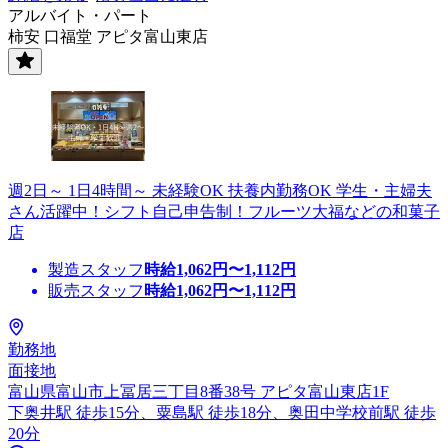
アルバイト・パート
柿安 口福堂 アピタ富山東店
週2日～ 1日4時間～ 未経験OK 扶養内勤務OK 学生・主婦夫
さん活躍中！シフト自己申告制！フルーツ大福などの和菓子
店
製造スタッフ
時給
1,062
円〜
1,112
円
販売スタッフ
時給
1,062
円〜
1,112
円
勤務地
面接地
富山県富山市上冨居三丁目8番38号 アピタ富山東店1F
下奥井駅 徒歩15分、粟島駅 徒歩18分、奥田中学校前駅 徒歩
20分